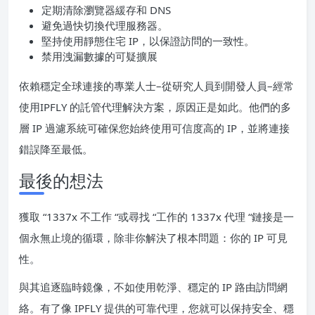
定期清除瀏覽器緩存和 DNS
避免過快切換代理服務器。
堅持使用靜態住宅 IP，以保證訪問的一致性。
禁用洩漏數據的可疑擴展
依賴穩定全球連接的專業人士–從研究人員到開發人員–經常
使用IPFLY 的託管代理解決方案，原因正是如此。他們的多
層 IP 過濾系統可確保您始終使用可信度高的 IP，並將連接
錯誤降至最低。
最後的想法
獲取 “1337x 不工作 “或尋找 “工作的 1337x 代理 “鏈接是一
個永無止境的循環，除非你解決了根本問題：你的 IP 可見
性。
與其追逐臨時鏡像，不如使用乾淨、穩定的 IP 路由訪問網
絡。有了像 IPFLY 提供的可靠代理，您就可以保持安全、穩