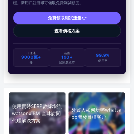
礎。新用戶註冊即可領取免費測試額度。
免費領取測試流量👉
查看價格方案
代理池
涵蓋
99.9%
9000萬+
190+
使用率
條
國家及城市
使用實時SERP數據增強
外貿人如何玩轉whatsa
watsonxIBM-全球訪問
pp開發目標客户
代理解決方案