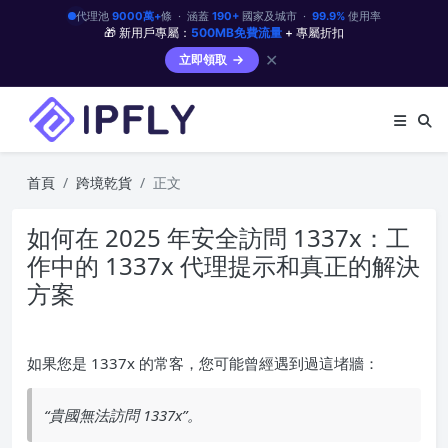
代理池
9000萬+
條 · 涵蓋
190+
國家及城市 ·
99.9%
使用率
🎁 新用戶專屬：
500MB免費流量
+ 專屬折扣
✕
立即領取
首頁
跨境乾貨
正文
如何在 2025 年安全訪問 1337x：工
作中的 1337x 代理提示和真正的解決
方案
如果您是 1337x 的常客，您可能曾經遇到過這堵牆：
“貴國無法訪問 1337x”。