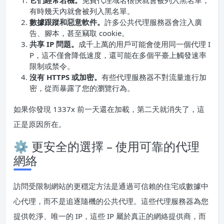
它們經常宕機。
免費代理域名很快就會被列入黑名單，
有時幾天內就會被列入黑名單。
數據跟蹤和惡意軟件。
許多公共代理服務器會注入廣
告、腳本，甚至竊取 cookie。
共享 IP 問題。
成千上萬的用戶可能會使用同一個代理 I
P，這不僅會降低速度，還可能在多個平臺上觸發速率
限制或禁令。
沒有 HTTPS 或加密。
有些代理服務器不對流量進行加
密，從而暴露了您的瀏覽行為。
如果你發現 1337x 前一天還在加載，第二天就消失了，這
正是原因所在。
⚙️ 更安全的選擇 – 使用可靠的代理
網絡
訪問受限制網站的更穩定方法是通過可信賴的住宅或數據中
心代理，而不是追逐隨機的公共代理。這些代理服務器為您
提供乾淨、唯一的 IP，這些 IP 屬於真正的網絡提供商，而