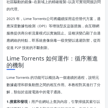
社區驅動的鏡像–在新域上的精確複製–以及可實現間接訪問
的代理。
2025 年，Lime Torrents公司將繼續採用這些替代方案，適
應深度數據包檢測（DPI）等增強型反盜版措施，由互聯網
服務提供商分析流量模式以實施阻止。這種演變凸顯了自適
應網絡的特點，即系統會像病毒一樣突變以逃避防禦，從而
促進 P2P 技術的不斷創新。
Lime Torrents 如何運作：循序漸進
的機制
Lime Torrents 的功能可以概括為一個連續的過程，說明元
數據處理和群集動態之間的相互作用。本教程對其進行了分
解，類似於追蹤電路中的電子通路。
1.搜索和發現：
用戶在網站上查詢內容，引擎掃描其索引以