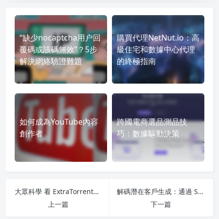
“缺少nocaptcha用户回
購買代理NetNut.io：高
覆碼或該碼無效”？5步
級住宅和數據中心代理
解決網絡驗證難題
的終極指南
如何成為YouTube內容
跨國電商選品測品技
創作者
巧：數據驅動決策
大眾科學 看 ExtraTorrents 和 P2P 的過去
解碼潛在客戶生成：通過 Spylead 博客的科普教程
上一篇
下一篇