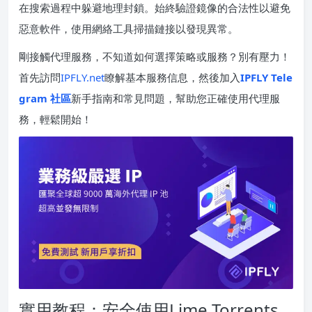
在搜索過程中躲避地理封鎖。始終驗證鏡像的合法性以避免
惡意軟件，使用網絡工具掃描鏈接以發現異常。
剛接觸代理服務，不知道如何選擇策略或服務？別有壓力！
首先訪問
IPFLY.net
瞭解基本服務信息，然後加入
IPFLY Tele
gram 社區
新手指南和常見問題，幫助您正確使用代理服
務，輕鬆開始！
實用教程：安全使用Lime Torrents