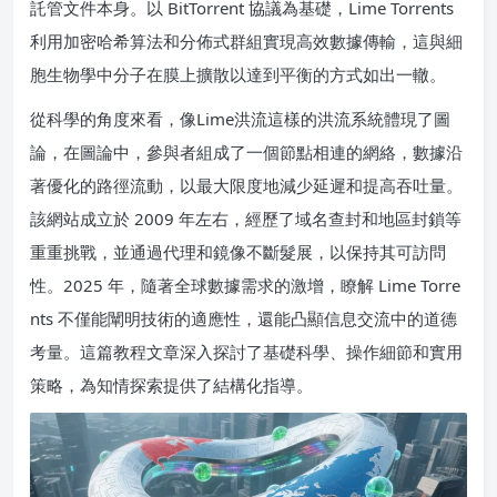
託管文件本身。以 BitTorrent 協議為基礎，Lime Torrents
利用加密哈希算法和分佈式群組實現高效數據傳輸，這與細
胞生物學中分子在膜上擴散以達到平衡的方式如出一轍。
從科學的角度來看，像Lime洪流這樣的洪流系統體現了圖
論，在圖論中，參與者組成了一個節點相連的網絡，數據沿
著優化的路徑流動，以最大限度地減少延遲和提高吞吐量。
該網站成立於 2009 年左右，經歷了域名查封和地區封鎖等
重重挑戰，並通過代理和鏡像不斷髮展，以保持其可訪問
性。2025 年，隨著全球數據需求的激增，瞭解 Lime Torre
nts 不僅能闡明技術的適應性，還能凸顯信息交流中的道德
考量。這篇教程文章深入探討了基礎科學、操作細節和實用
策略，為知情探索提供了結構化指導。