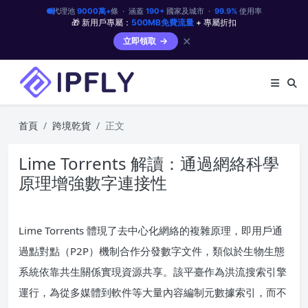
代理池
9000萬+
條 · 涵蓋
190+
國家及城市 ·
99.9%
使用率
🎁 新用戶專屬：
500MB免費流量
+ 專屬折扣
✕
立即領取
首頁
跨境乾貨
正文
Lime Torrents 解讀：通過網絡科學
原理增強數字連接性
Lime Torrents 體現了去中心化網絡的複雜原理，即用戶通
過點對點（P2P）機制合作分發數字文件，類似於生物生態
系統依靠共生關係實現資源共享。該平臺作為洪流搜索引擎
運行，為從多媒體到軟件等大量內容編制元數據索引，而不