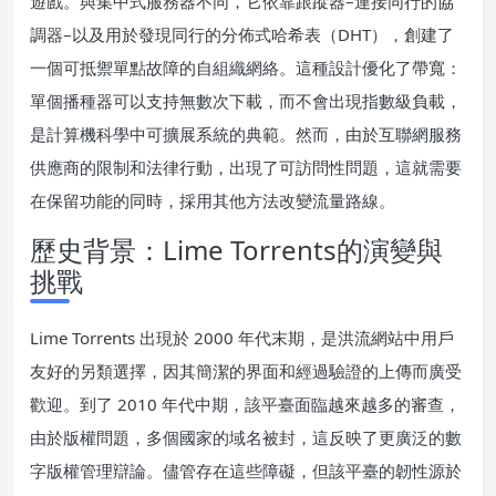
遊戲。與集中式服務器不同，它依靠跟蹤器–連接同行的協
調器–以及用於發現同行的分佈式哈希表（DHT），創建了
一個可抵禦單點故障的自組織網絡。這種設計優化了帶寬：
單個播種器可以支持無數次下載，而不會出現指數級負載，
是計算機科學中可擴展系統的典範。然而，由於互聯網服務
供應商的限制和法律行動，出現了可訪問性問題，這就需要
在保留功能的同時，採用其他方法改變流量路線。
歷史背景：Lime Torrents的演變與
挑戰
Lime Torrents 出現於 2000 年代末期，是洪流網站中用戶
友好的另類選擇，因其簡潔的界面和經過驗證的上傳而廣受
歡迎。到了 2010 年代中期，該平臺面臨越來越多的審查，
由於版權問題，多個國家的域名被封，這反映了更廣泛的數
字版權管理辯論。儘管存在這些障礙，但該平臺的韌性源於