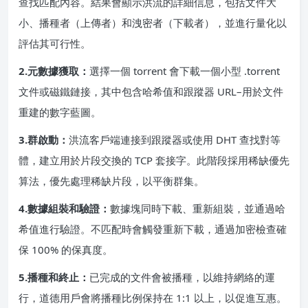
查找匹配內容。結果會顯示洪流的詳細信息，包括文件大
小、播種者（上傳者）和洩密者（下載者），並進行量化以
評估其可行性。
2.元數據獲取：
選擇一個 torrent 會下載一個小型 .torrent
文件或磁鐵鏈接，其中包含哈希值和跟蹤器 URL–用於文件
重建的數字藍圖。
3.群啟動：
洪流客戶端連接到跟蹤器或使用 DHT 查找對等
體，建立用於片段交換的 TCP 套接字。此階段採用稀缺優先
算法，優先處理稀缺片段，以平衡群集。
4.數據組裝和驗證：
數據塊同時下載、重新組裝，並通過哈
希值進行驗證。不匹配時會觸發重新下載，通過加密檢查確
保 100% 的保真度。
5.播種和終止：
已完成的文件會被播種，以維持網絡的運
行，道德用戶會將播種比例保持在 1:1 以上，以促進互惠。