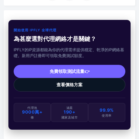
開始使用 IPFLY 全球代理
為甚麼選對代理網絡才是關鍵？
IPFLY的IP資源都能為你的代理需求提供穩定、乾淨的IP網絡基
礎。新用戶註冊即可領取免費測試額度。
免費領取測試流量👉
查看價格方案
代理池
涵蓋
99.9%
9000萬+
190+
使用率
條
國家及城市