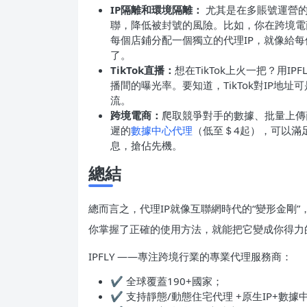
IP隔離和環境隔離：
尤其是在多賬號運營的
聯，降低被封號的風險。比如，你在跨境電商
每個店鋪分配一個獨立的代理IP，就像給每
了。
TikTok直播：
想在TikTok上火一把？用IPF
播間的曝光率。要知道，TikTok對IP地
流。
跨境電商：
爬取競爭對手的數據、批量上傳商
遲的
數據中心代理
（低至＄4起），可以滿
息，搶佔先機。
總結
總而言之，代理IP就像互聯網時代的“變形金剛
你掌握了正確的使用方法，就能把它變成你得力
IPFLY ——專注跨境行業的專業代理服務商：
✔ 全球覆蓋190+國家；
✔ 支持靜態/動態住宅代理 +原生IP+數據