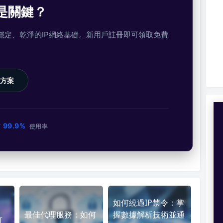
是關鍵？
提供穩定、乾淨的IP網絡基礎。新用戶註冊即可領取免費
方案
99.9%
市
使用率
如何繞過IP禁令：掌
最佳代理服務：如何
握數據解析技術並通
可