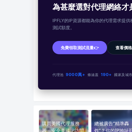
為甚麼選對代理網絡才
IPFLY的IP資源都能為你的代理需求
測試額度。
免費領取測試流量👉
查看價格
9000萬+
190+
代理池
條
涵蓋
國家及城
購買美國代理服務
總被廣告“精準轟
器：安全美國IP訪問
炸”？你的IP地址