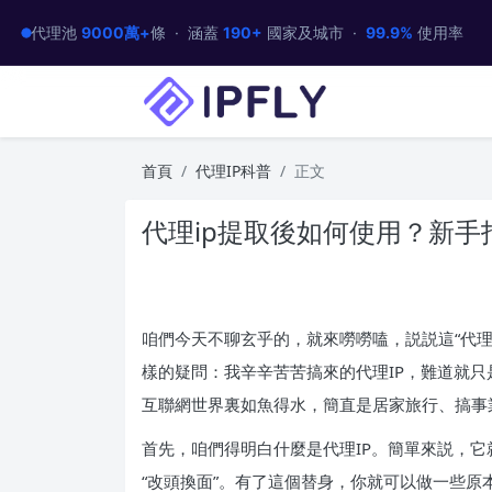
代理池
9000萬+
條 · 涵蓋
190+
國家及城市 ·
99.9%
使用率
首頁
代理IP科普
正文
代理ip提取後如何使用？新手
咱們今天不聊玄乎的，就來嘮嘮嗑，説説這“代理
樣的疑問：我辛辛苦苦搞來的代理IP，難道就
互聯網世界裏如魚得水，簡直是居家旅行、搞事
首先，咱們得明白什麼是代理IP。簡單來説，它
“改頭換面”。有了這個替身，你就可以做一些