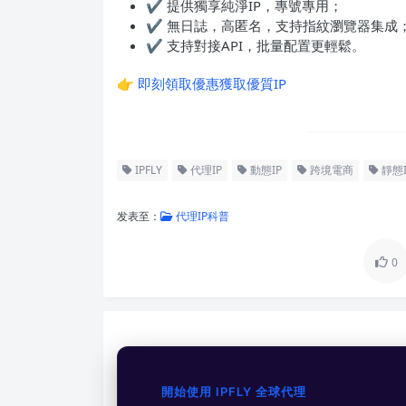
✔ 提供獨享純淨IP，專號專用；
✔ 無日誌，高匿名，支持指紋瀏覽器集成
✔ 支持對接API，批量配置更輕鬆。
👉
即刻領取優惠獲取優質IP
IPFLY
代理IP
動態IP
跨境電商
靜態I
发表至：
代理IP科普
0
開始使用 IPFLY 全球代理