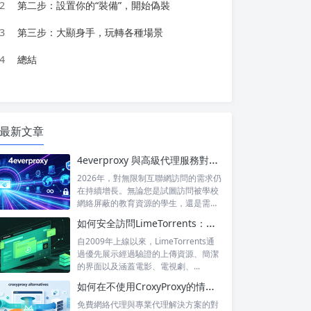
2
第二步：設置你的“裝備”，開始偽裝
3
第三步：大顯身手，玩轉各種場景
4
總結
最新文章
4everproxy 與高級代理服務對比：速度、隱私和可靠性的比較
2026年，對無限制互聯網訪問的需求仍
在持續增長。無論您是試圖訪問被學校
網絡屏蔽的教育資源的學生，還是需要
訪問...
如何安全訪問LimeTorrents：使用家庭代理繞過封鎖
自2009年上線以來，LimeTorrents通
過優先展示經過驗證的上傳資源、簡潔
的界面以及涵蓋電影、電視劇、...
如何在不使用CroxyProxy的情況下解鎖網站：熱門替代方案對比
免費網絡代理與專業代理解決方案的對