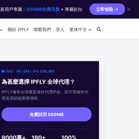
✕
 新用戶專屬：
500MB免費流量
+ 專屬折扣
立即領取
關於 IPFLY
聯繫我們
登入
繁体中文
LIVE · 90.4M+ IPs ONLINE
為甚麼選擇 IPFLY 全球代理？
IPFLY擁有全球優質海外代理IP池，高可用海外代
理資源賦能業務增長
免費試用 500MB
9000萬+
190+
100%