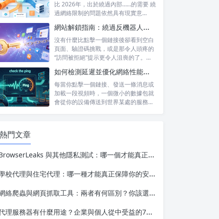
比 2026年，出於繞過內部……的需要 繞
過網絡限制的問題依然具有現實意
義。...
網站解鎖指南：繞過反機器人系統並訪問被屏蔽的內容
沒有什麼比點擊一個鏈接後卻看到空白
頁面、驗證碼挑戰，或是那令人頭疼的
“訪問被拒絕”提示更令人沮喪的了。無
論你是...
如何檢測延遲並優化網絡性能，以提升遊戲和直播體驗
每當你點擊一個鏈接、發送一條消息或
加載一段視頻時，一個微小的數據包就
會從你的設備傳送到世界某處的服務器
——然後...
熱門文章
BrowserLeaks 與其他隱私測試：哪一個才能真正揭示你的真實身份？
學校代理與住宅代理：哪一種才能真正保障你的安全？
網絡爬蟲與網頁抓取工具：兩者有何區別？你該選擇哪一種？
代理服務器有什麼用途？企業與個人從中受益的7種強大方式