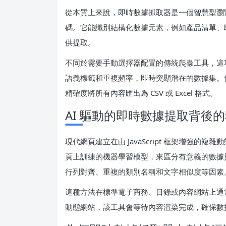
從本質上來說，即時數據抓取器是一個智慧型瀏覽
碼。它能識別結構化數據元素，例如產品清單、
供提取。
不同於需要手動選擇器配置的傳統爬蟲工具，這項
語義標籤和重複頻率，即時突顯潛在的數據集。
精確度將所有內容匯出為 CSV 或 Excel 格式。
AI 驅動的即時數據提取背後
現代網頁建立在由 JavaScript 框架增強的複
頁上訓練的機器學習模型，來區分有意義的數據
行列對齊、重複的類別名稱和文字相似度等因素
這種方法在標準電子商務、目錄或內容網站上通常能
動態網站，該工具會等待內容渲染完成，確保數