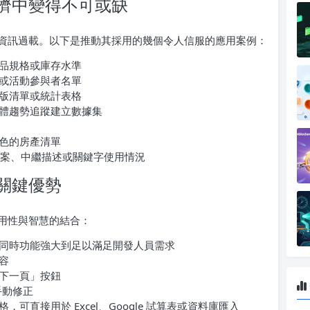
濟中變得不可或缺
資訊過載。以下是推動其採用的幾個令人信服的應用案例：
品規格或庫存水準
或活動參與者名單
版清單或統計表格
體趨勢追蹤建立數據集
色的房產清單
案、中繼描述或關鍵字使用情況
關鍵優勢
用性與智慧的結合：
同時功能強大到足以滿足開發人員需求
容
下一頁」按鈕
手動修正
可直接用於 Excel、Google 試算表或資料庫匯入