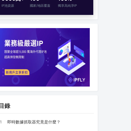
IP池資源
國家/地區覆蓋
獨享高純淨IP
目錄
1
即時數據抓取器究竟是什麼？