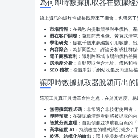
為何即時數據抓取器在數據經
線上資訊的爆炸性成長既帶來了機會，也帶來了
市場情報
：在幾秒內提取競爭對手價格、產
潛在客戶開發
：蒐集商業名錄、黃頁式清單
學術研究
：從數千個來源編製引用數據、出
內容聚合
：為新聞監控、評論分析或社群媒
電子商務套利
：識別跨區域市場的價格差異
房地產分析
：自動爬取包含地址、價格和特
SEO 稽核
：從競爭對手網站收集反向連結檔
讓即時數據抓取器脫穎而出的
這項工具真正具備革命性之處，在於其速度、易
無需撰寫程式碼
：非常適合非技術使用者，
即時預覽
：在確認前清楚看到將被提取的內
智慧分頁處理
：自動偵測並導航數百頁的「
高準確度 AI
：持續改進的模式識別減少了
乾淨、結構化的輸出
：匯出完美格式化的表格，