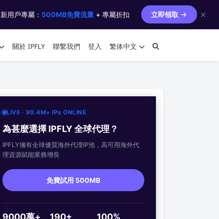
✕
 新用戶專屬：
500MB免費流量
+ 專屬折扣
立即領取
關於 IPFLY
聯繫我們
登入
繁体中文
LIVE · 90.4M+ IPs ONLINE
為甚麼選擇 IPFLY 全球代理？
IPFLY擁有全球優質海外代理IP池，高可用海外代
理資源賦能業務增長
免費試用 500MB
9000萬+
190+
100%