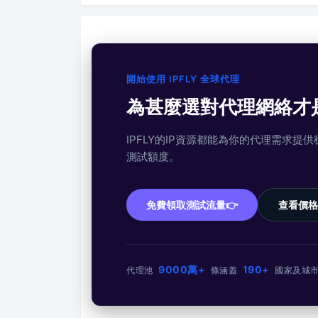
開始使用 IPFLY 全球代理
為甚麼選對代理網絡才
IPFLY的IP資源都能為你的代理需求
測試額度。
免費領取測試流量👉
查看價格
9000萬+
190+
代理池
條
涵蓋
國家及城