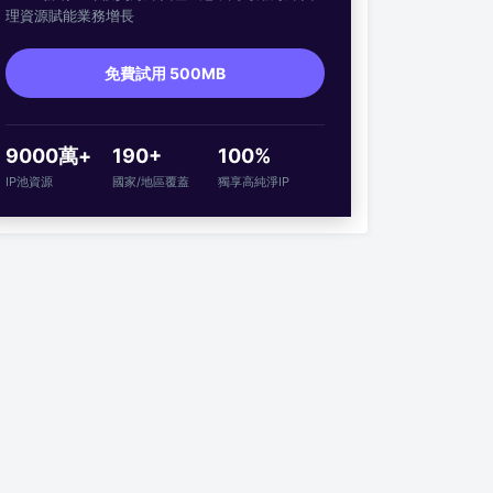
理資源賦能業務增長
免費試用 500MB
9000萬+
190+
100%
IP池資源
國家/地區覆蓋
獨享高純淨IP