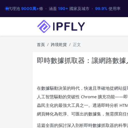
代理池
9000萬+
條 · 涵蓋
190+
國家及城市 ·
99.9%
使用率
首頁
跨境乾貨
正文
即時數據抓取器：讓網路數據人
在數據驅動決策的時代，快速且準確地從網站提
人工智慧驅動的突破性 Chrome 擴充功能——即時數
蟲民主化的最強大工具之一。透過即時分析 HT
網頁轉化為乾淨、可匯出的數據集，無需撰寫任
這篇全面的探討深入剖析即時數據抓取器的科學