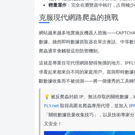
輕量運作
：完全在瀏覽器中執行，占用極少
克服現代網路爬蟲的挑戰
網站越來越多地實施反機器人措施——CAPTCHA、速
數據。雖然即時數據抓取器在單次會話、中等數量
爬蟲通常會觸發這些防禦機制。
這就是專業住宅代理網路變得無價的地方。IPFL
求看起來都來自不同的家庭用戶。當與即時數據抓
斷數據收集而不被偵測——將一個優秀的工具轉
💡 被反爬蟲封鎖 IP、無法存取的關稅數
FLY.net
取得高匿名爬蟲專用代理，並加入
IP
「關稅數據批量收集技巧」，以及技術專家分
又安全！