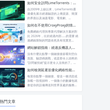
訪問...
如何安全訪問LimeTorrents：使用家庭代理繞過封鎖
自2009年上線以來，LimeTorrents通
過優先展示經過驗證的上傳資源、簡潔
的界面以及涵蓋電影、電視劇、...
如何在不使用CroxyProxy的情況下解鎖網站：熱門替代方案對比
免費網絡代理與專業代理解決方案的對
比 2026年，出於繞過內部……的需要 繞
過網絡限制的問題依然具有現實意
義。...
網站解鎖指南：繞過反機器人系統並訪問被屏蔽的內容
沒有什麼比點擊一個鏈接後卻看到空白
頁面、驗證碼挑戰，或是那令人頭疼的
“訪問被拒絕”提示更令人沮喪的了。無
論你是...
如何檢測延遲並優化網絡性能，以提升遊戲和直播體驗
每當你點擊一個鏈接、發送一條消息或
加載一段視頻時，一個微小的數據包就
會從你的設備傳送到世界某處的服務器
——然後...
熱門文章