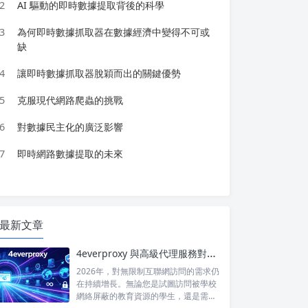
2
AI 驅動的即時數據提取背後的科學
3
為何即時數據抓取器在數據經濟中變得不可或
缺
4
讓即時數據抓取器脫穎而出的關鍵優勢
5
克服現代網路爬蟲的挑戰
6
對數據民主化的廣泛影響
7
即時網路數據提取的未來
最新文章
4everproxy 與高級代理服務對比：速度、隱私和可靠性的比較
2026年，對無限制互聯網訪問的需求仍
在持續增長。無論您是試圖訪問被學校
網絡屏蔽的教育資源的學生，還是需要