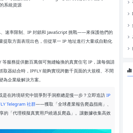
的系統資源
率限制、IP 封鎖和 JavaScript 挑戰——來保護他們的
提取方面表現出色，但從單一 IP 地址進行大量或自動化
Y 等服務提供數百萬個可無縫輪換的真實住宅 IP，讓每個請
取器結合時，IPFLY 能夠實現跨數千頁面的大規模、不間
變為企業級解決方案。
據，或是在跨境研究中競爭對手洞察總是慢一步？立即造訪
IP
FLY Telegram 社群
——獲取「全球產業報告爬蟲指南」、
享的「代理模擬真實用戶繞過反爬蟲」。讓數據收集高效