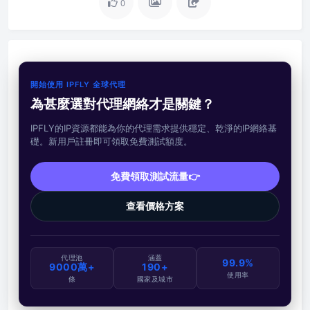
0
開始使用 IPFLY 全球代理
為甚麼選對代理網絡才是關鍵？
IPFLY的IP資源都能為你的代理需求提供穩定、乾淨的IP網絡基
礎。新用戶註冊即可領取免費測試額度。
免費領取測試流量👉
查看價格方案
代理池
涵蓋
99.9%
9000萬+
190+
使用率
條
國家及城市