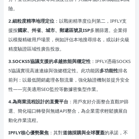
險。
2.細粒度精準地理定位​
​：以戰術精準度位列第二，IPFLY支
援按​
​國家、州省、城市、郵遞區號及ISP​
​多層篩選。企業得
以模擬精確用戶場景，例如評估本地搜尋排名，或以針尖級
精度驗證區域性廣告投放。
3.SOCKS5協議支援的卓越效能與穩定性​
​：IPFLY憑藉SOCKS
5協議實現高速連線與強健穩定性。此功能因​
​多功能性​
​排名
前列：以最低開銷處理各類流量，強化驗證機制並提升安全
性——完美適用SEO監控等數據密集型作業。
4.為商業流程設計的直覺平台​
​：用戶友好介面整合直觀IP篩
選、簡化端口轉發與無縫API整合，為企業需求輕鬆擴展自
動化作業流程。
​IPFLY核心優勢聚焦​
​：其對​
​道德採購與全球覆蓋​
​的承諾，不