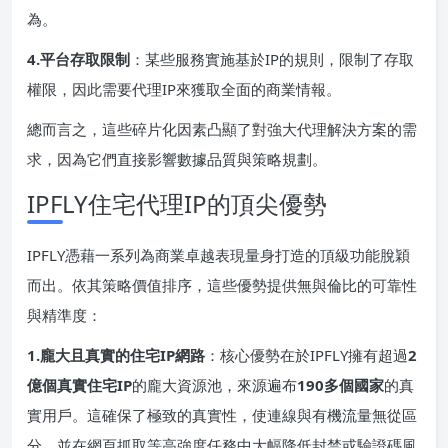
為。
​4.平台存取限制​
​：某些服務實施基於IP的規則，限制了存取
權限，因此需要代理IP來獲取全面的商業情報。
總而言之，這些碎片化因素凸顯了對強大代理解決方案的需
求，因為它們直接影響數據品質與策略規劃。
IPFLY住宅代理IP的頂尖優勢
IPFLY憑藉一系列為商業卓越表現量身打造的頂級功能脫穎
而出。依其策略價值排序，這些優勢提供無與倫比的可靠性
與精準度：
1.龐大且真實的住宅IP網路​
​：核心優勢在於IPFLY擁有超過​
​2
億個真實住宅IP​
​的龐大資源池，來源遍布​
​190多個國家​
​的真
實用戶。這確保了極致的真實性，使連線與有機流量無從區
分，並在網頁抓取等高強度任務中大幅降低封禁或驗證碼風