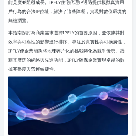
能見度並阻礙成長。IPFLY住宅代理IP透過提供模擬真實用
戶行為的合法IP位址，解決了這些障礙，實現對數位環境的
無縫瀏覽。
本指南探討為商業需求選擇IPFLY的首要原因，並依據其對
效率與可靠性的影響進行排序。專注於真實性與可擴展性，
IPFLY使企業能夠將地理碎片化的挑戰轉化為競爭優勢。憑
藉其廣泛的網絡與先進功能，IPFLY確保企業實現卓越的數
據完整度與營運敏捷性。