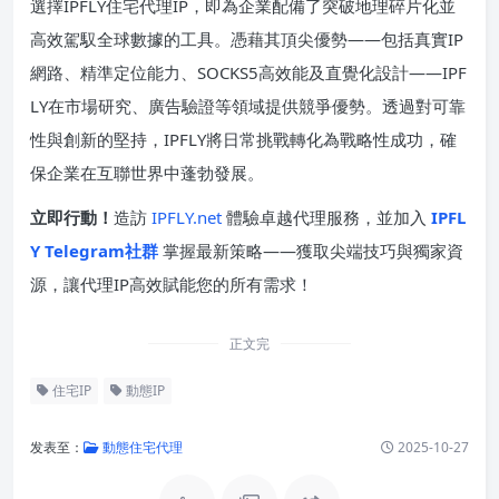
選擇IPFLY住宅代理IP，即為企業配備了突破地理碎片化並
高效駕馭全球數據的工具。憑藉其頂尖優勢——包括真實IP
網路、精準定位能力、SOCKS5高效能及直覺化設計——IPF
LY在市場研究、廣告驗證等領域提供競爭優勢。透過對可靠
性與創新的堅持，IPFLY將日常挑戰轉化為戰略性成功，確
保企業在互聯世界中蓬勃發展。
立即行動！​
​造訪
IPFLY.net
體驗卓越代理服務，並加入 ​
IPFL
Y Telegram社群
​ 掌握最新策略——獲取尖端技巧與獨家資
源，讓代理IP高效賦能您的所有需求！
正文完
住宅IP
動態IP
发表至：
動態住宅代理
2025-10-27