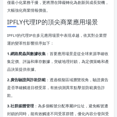
僅最小化業務干擾，更將潛在障礙轉化為創新與成長契機，
大幅強化商業情報價值。
IPFLY代理IP的頂尖商業應用場景
IPFLY的代理IP在多元應用場景中表現卓越，依其對企業營
運的變革性影響排序如下：
​1.網路爬蟲與數據收集​
​：首要應用場景是從全球來源準確收
集定價、評論和庫存數據，突破地理封鎖，為定價策略和產
品決策提供依據。
​2.廣告驗證與詐欺防範​
​：透過模擬區域瀏覽視角，驗證廣告
是否準確觸達目標受眾，有效偵測異常點擊並防範廣告詐
欺。
​3.社群媒體管理​
​：為多個帳號分配專屬IP位址，避免帳號遭
封鎖的同時，能有效觸達不同受眾群體，優化內容分發與受