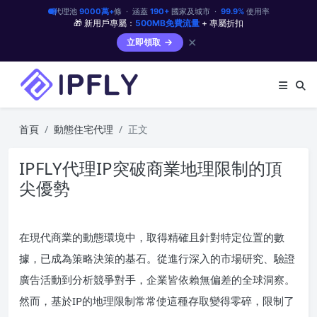
代理池
9000萬+
條 · 涵蓋
190+
國家及城市 ·
99.9%
使用率
🎁 新用戶專屬：
500MB免費流量
+ 專屬折扣
✕
立即領取
首頁
動態住宅代理
正文
IPFLY代理IP突破商業地理限制的頂
尖優勢
在現代商業的動態環境中，取得精確且針對特定位置的數
據，已成為策略決策的基石。從進行深入的市場研究、驗證
廣告活動到分析競爭對手，企業皆依賴無偏差的全球洞察。
然而，基於IP的地理限制常常使這種存取變得零碎，限制了