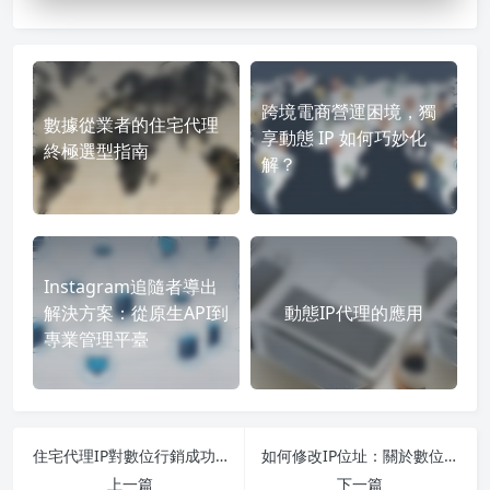
跨境電商營運困境，獨
數據從業者的住宅代理
享動態 IP 如何巧妙化
終極選型指南
解？
Instagram追隨者導出
解決方案：從原生API到
動態IP代理的應用
專業管理平臺
住宅代理IP對數位行銷成功至關重要的最佳理由
如何修改IP位址：關於數位定位的完整指南
上一篇
下一篇