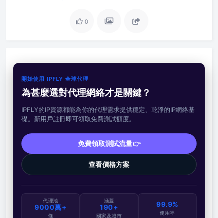
0
開始使用 IPFLY 全球代理
為甚麼選對代理網絡才是關鍵？
IPFLY的IP資源都能為你的代理需求提供穩定、乾淨的IP網絡基
礎。新用戶註冊即可領取免費測試額度。
免費領取測試流量👉
查看價格方案
代理池
涵蓋
99.9%
9000萬+
190+
使用率
條
國家及城市