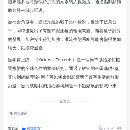
越來越多地將類似於洪流的元素納入視頻流，通過點對點輔
助分發來減少延遲。
從社會角度看，這些系統挑戰了集中控制，促進了信息公
平，同時也提出了有關知識產權的倫理問題。隨着量子計算
的發展，加密安全得到加強，洪流生態系統可能會變得更加
強大，以抵禦威脅。
從本質上講，《Kick Azz Torrents》是一個簡單協議如何協
調複雜的全球合作的案例研究。通過了解它的科學基礎–從
算法到網絡理論–用户可以領會到影響我們數字生活的無形
力量，從而鼓勵我們用心參與到這一不斷髮展的領域中來。
正文完
跨境電商
发表至：
跨境乾貨
2025-11-06