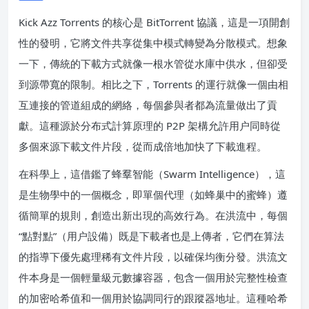
Kick Azz Torrents 的核心是 BitTorrent 協議，這是一項開創
性的發明，它將文件共享從集中模式轉變為分散模式。想象
一下，傳統的下載方式就像一根水管從水庫中供水，但卻受
到源帶寬的限制。相比之下，Torrents 的運行就像一個由相
互連接的管道組成的網絡，每個參與者都為流量做出了貢
獻。這種源於分布式計算原理的 P2P 架構允許用户同時從
多個來源下載文件片段，從而成倍地加快了下載進程。
在科學上，這借鑑了蜂羣智能（Swarm Intelligence），這
是生物學中的一個概念，即單個代理（如蜂巢中的蜜蜂）遵
循簡單的規則，創造出新出現的高效行為。在洪流中，每個
“點對點”（用户設備）既是下載者也是上傳者，它們在算法
的指導下優先處理稀有文件片段，以確保均衡分發。洪流文
件本身是一個輕量級元數據容器，包含一個用於完整性檢查
的加密哈希值和一個用於協調同行的跟蹤器地址。這種哈希