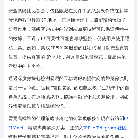
安全風險比比皆是，包括隱藏在文件中的惡意軟件或在對等
發現過程中暴露 IP 地址。在這種情況下，加密技術發揮了
防禦作用，高級客户端中的端到端加密技術可以保護傳輸中
的數據。不過，IP 可見性可能會導致監控，促使用户使用隱
私工具。例如，集成 IPFLY 等服務的住宅代理可以掩蓋真實
位置，提供真實的 IP 地址，融入自然流量模式，提高洪流
活動中的匿名性。
通過深度數據包檢測發現的互聯網服務提供商的帶寬節流則
是另一個障礙。這種 “貓捉老鼠 “的遊戲反映了生態學中的自
適應系統，在這種系統中，協議不斷演化以逃避檢測，例如
混淆流量以模仿標準網絡流。
需要高標準的代理策略或穩定的企業級服務？現在就訪問
IP
FLY.net
，獲取專業解決方案，並加入
IPFLY Telegram 社區
–
獲取行業洞察和定製提示，助力您的業務增長並抓住機遇！