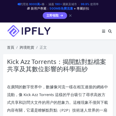
代理池
9000萬+
條 · 涵蓋
190+
國家及城市 ·
99.9%
使用率
🎁 新用戶專屬：
500MB免費流量
+ 專屬折扣
✕
立即領取
首頁
跨境乾貨
正文
Kick Azz Torrents：揭開點對點檔案
共享及其數位影響的科學面紗
在廣闊的數字世界中，數據像河流一樣在相互連接的網絡中
流動，像 Kick Azz Torrents 這樣的平台吸引了尋求高效方
式共享和訪問大文件的用户的想象力。這種現象不僅與下載
內容有關，它還是瞭解點對點（P2P）技術迷人世界的一扇