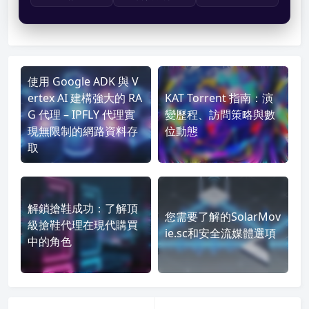
使用 Google ADK 與 V
ertex AI 建構強大的 RA
KAT Torrent 指南：演
G 代理 – IPFLY 代理實
變歷程、訪問策略與數
現無限制的網路資料存
位動態
取
解鎖搶鞋成功：了解頂
您需要了解的SolarMov
級搶鞋代理在現代購買
ie.sc和安全流媒體選項
中的角色