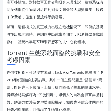
高可移植性。對於教育工作者和研究人員來説，這種系統有
助於傳播從生物基因組序列到天文圖像等大型數據集，繞過
了付費牆，促進了開放科學的發展。
然而，這種模式的真正威力出現在危機情況下，即傳統基礎
設施出現問題時。在網絡中斷或審查期間，P2P 蜂羣會繼續
存在，體現出早期互聯網夢想家的去中心化精神。
Torrent 生態系統面臨的挑戰和安全
考慮因素
任何技術都不可能沒有障礙，Kick Azz Torrents 就説明了 P
2P 網絡面臨的主要挑戰。其中一個主要問題是 “搭便車 “問
題，即用户只下載而不上傳，從而降低了蜂羣的健康水平。
博弈論將其解釋為 “囚徒困境”，即個人的自私會損害集體利
益。解決方案涉及客户端激勵機制，如優先考慮合作同伴的
針鋒相對策略，並借鑑了生物進化模型。