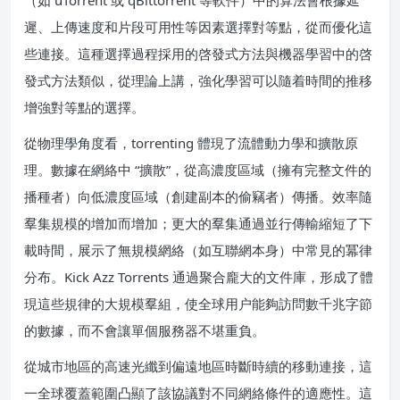
遲、上傳速度和片段可用性等因素選擇對等點，從而優化這
些連接。這種選擇過程採用的啓發式方法與機器學習中的啓
發式方法類似，從理論上講，強化學習可以隨着時間的推移
增強對等點的選擇。
從物理學角度看，torrenting 體現了流體動力學和擴散原
理。數據在網絡中 “擴散”，從高濃度區域（擁有完整文件的
播種者）向低濃度區域（創建副本的偷竊者）傳播。效率隨
羣集規模的增加而增加；更大的羣集通過並行傳輸縮短了下
載時間，展示了無規模網絡（如互聯網本身）中常見的冪律
分布。Kick Azz Torrents 通過聚合龐大的文件庫，形成了體
現這些規律的大規模羣組，使全球用户能夠訪問數千兆字節
的數據，而不會讓單個服務器不堪重負。
從城市地區的高速光纖到偏遠地區時斷時續的移動連接，這
一全球覆蓋範圍凸顯了該協議對不同網絡條件的適應性。這