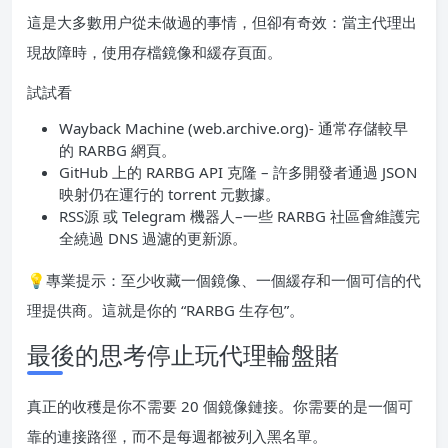
這是大多數用户從未做過的事情，但卻有奇效：當主代理出
現故障時，使用存檔鏡像和緩存頁面。
試試看
Wayback Machine (web.archive.org)- 通常存儲較早
的 RARBG 網頁。
GitHub 上的 RARBG API 克隆 – 許多開發者通過 JSON
映射仍在運行的 torrent 元數據。
RSS源 或 Telegram 機器人–一些 RARBG 社區會維護完
全繞過 DNS 過濾的更新源。
💡專業提示：至少收藏一個鏡像、一個緩存和一個可信的代
理提供商。這就是你的 “RARBG 生存包”。
最後的思考停止玩代理輪盤賭
真正的收穫是你不需要 20 個鏡像鏈接。你需要的是一個可
靠的連接路徑，而不是每週都被列入黑名單。