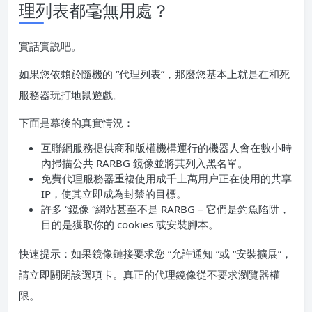
理列表都毫無用處？
實話實説吧。
如果您依賴於隨機的 “代理列表”，那麼您基本上就是在和死
服務器玩打地鼠遊戲。
下面是幕後的真實情況：
互聯網服務提供商和版權機構運行的機器人會在數小時
內掃描公共 RARBG 鏡像並將其列入黑名單。
免費代理服務器重複使用成千上萬用户正在使用的共享
IP，使其立即成為封禁的目標。
許多 “鏡像 “網站甚至不是 RARBG – 它們是釣魚陷阱，
目的是獲取你的 cookies 或安裝腳本。
快速提示：如果鏡像鏈接要求您 “允許通知 “或 “安裝擴展”，
請立即關閉該選項卡。真正的代理鏡像從不要求瀏覽器權
限。