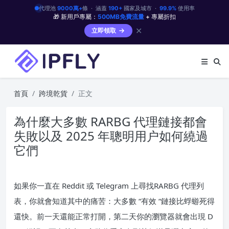
代理池
9000萬+
條 · 涵蓋
190+
國家及城市 ·
99.9%
使用率
🎁 新用戶專屬：
500MB免費流量
+ 專屬折扣
✕
立即領取
首頁
跨境乾貨
正文
為什麼大多數 RARBG 代理鏈接都會
失敗以及 2025 年聰明用户如何繞過
它們
如果你一直在 Reddit 或 Telegram 上尋找RARBG 代理列
表，你就會知道其中的痛苦：大多數 “有效 “鏈接比蜉蝣死得
還快。前一天還能正常打開，第二天你的瀏覽器就會出現 D