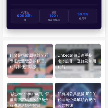
代理池
涵蓋
99.9%
9000萬+
190+
使用率
條
國家及城市
什麼是指紋瀏覽器？看
LinkedIn領英新手指
懂指紋瀏覽器的原理、
南：註冊、登錄及常用
功能和使用場景
功能
“缺少nocaptcha用户回
私有與公共數據-IPFLY
覆碼或該碼無效”？5步
代理爲企業解鎖合規的
解決網絡驗證難題
公共數據