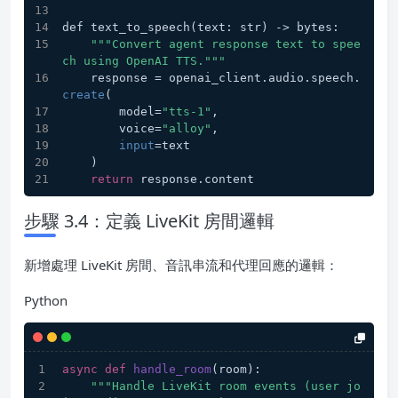
def text_to_speech(text: str) -> bytes:
""
"Convert agent response text to spee
ch using OpenAI TTS."
""
    response = openai_client.audio.speech.
create
(
        model=
"tts-1"
,
        voice=
"alloy"
,
input
=text
    )
return
 response.content
步驟 3.4：定義 LiveKit 房間邏輯
新增處理 LiveKit 房間、音訊串流和代理回應的邏輯：
Python
async
def
handle_room
(
room
):
"""Handle LiveKit room events (user jo