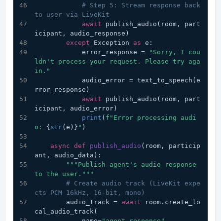
# Step 5: Stream response back 
to user via LiveKit
await
 publish_audio(room, part
icipant, audio_response)
except
 Exception 
as
 e:
            error_response = 
"Sorry, I cou
ldn't process your request. Please try aga
in."
            audio_error = text_to_speech(e
rror_response)
await
 publish_audio(room, part
icipant, audio_error)
print
(
f"Error processing audi
o: 
{
str
(e)}
"
)
async
def
publish_audio
(
room, particip
ant, audio_data
):
"""Publish agent's audio response 
to the user."""
# Create audio track (LiveKit expe
cts PCM 16kHz, 16-bit, mono)
        audio_track = 
await
 room.create_lo
cal_audio_track(
            name=
"agent-response"
,