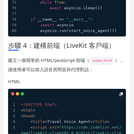
while
True
:
await
 asyncio.sleep(
1
)
if
 __name__ == 
"__main__"
:
import
 asyncio
        asyncio.run(start_voice_agent())
步驟 4：建構前端（LiveKit 客戶端）
建立一個簡單的 HTML/JavaScript 前端（
），
index.html
讓使用者可以加入語音房間並與代理對話：
HTML
<!DOCTYPE 
html
>
<
html
>
<
head
>
<
title
>
Travel Voice Agent
</
title
>
<
script
src
=
"https://cdn.jsdelivr.net/
npm/livekit-client@2.0.0/dist/livekit-clie