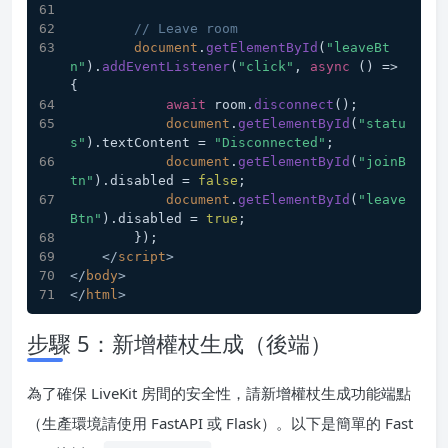
// Leave room
document
.
getElementById
(
"leaveBt
n"
).
addEventListener
(
"click"
, 
async
 () => 
{
await
 room.
disconnect
();
document
.
getElementById
(
"statu
s"
).
textContent
 = 
"Disconnected"
;
document
.
getElementById
(
"joinB
tn"
).
disabled
 = 
false
;
document
.
getElementById
(
"leave
Btn"
).
disabled
 = 
true
;
        });
</
script
>
</
body
>
</
html
>
步驟 5：新增權杖生成（後端）
為了確保 LiveKit 房間的安全性，請新增權杖生成功能端點
（生產環境請使用 FastAPI 或 Flask）。以下是簡單的 Fast