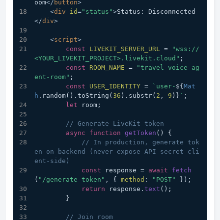
oom
</
button
>
<
div
id
=
"status"
>
Status: Disconnected
</
div
>
<
script
>
const
LIVEKIT_SERVER_URL
 = 
"wss://
<YOUR_LIVEKIT_PROJECT>.livekit.cloud"
;
const
ROOM_NAME
 = 
"travel-voice-ag
ent-room"
;
const
USER_IDENTITY
 = 
`user-
${
Mat
h
.random().toString(
36
).substr(
2
, 
9
)}
`
;
let
 room;
// Generate LiveKit token
async
function
getToken
(
) {
// In production, generate tok
en on backend (never expose API secret cli
ent-side)
const
 response = 
await
fetch
(
"/generate-token"
, { 
method
: 
"POST"
 });
return
 response.
text
();
        }
// Join room