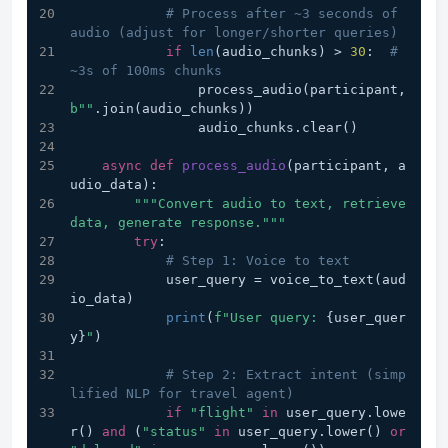
# Process after ~3 seconds of 
audio (adjust for longer/shorter queries)
if
len
(audio_chunks) > 
30
:  
# 
~3s of 100ms chunks
                process_audio(participant, 
b""
.join(audio_chunks))
                audio_chunks.clear()
async
def
process_audio
(
participant, a
udio_data
):
"""Convert audio to text, retrieve 
data, generate response."""
try
:
# Step 1: Voice to text
            user_query = voice_to_text(aud
io_data)
print
(
f"User query: 
{user_quer
y}
"
)
# Step 2: Extract intent (simp
lified NLP for travel agent)
if
"flight"
in
 user_query.lowe
r() 
and
 (
"status"
in
 user_query.lower() 
or