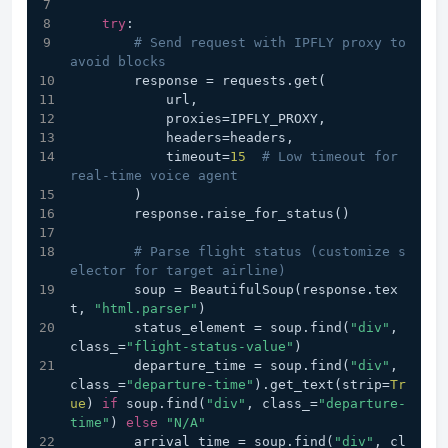
try
:
# Send request with IPFLY proxy to 
avoid blocks
        response = requests.get(
            url,
            proxies=IPFLY_PROXY,
            headers=headers,
            timeout=
15
# Low timeout for 
real-time voice agent
        )
        response.raise_for_status()
# Parse flight status (customize s
elector for target airline)
        soup = BeautifulSoup(response.tex
t, 
"html.parser"
)
        status_element = soup.find(
"div"
, 
class_=
"flight-status-value"
)
        departure_time = soup.find(
"div"
, 
class_=
"departure-time"
).get_text(strip=
Tr
ue
) 
if
 soup.find(
"div"
, class_=
"departure-
time"
) 
else
"N/A"
        arrival_time = soup.find(
"div"
, cl