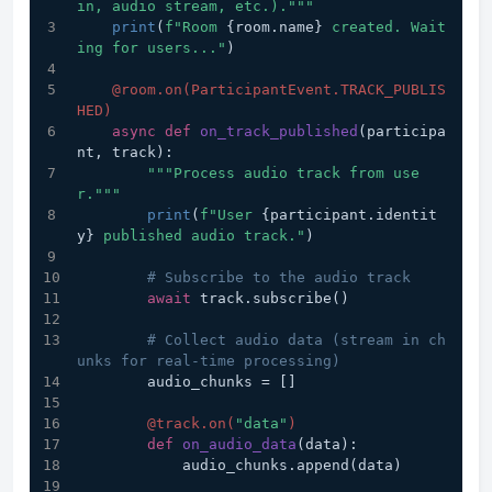
in, audio stream, etc.)."""
print
(
f"Room 
{room.name}
 created. Wait
ing for users..."
)
    @room.on(
ParticipantEvent.TRACK_PUBLIS
HED
)
async
def
on_track_published
(
participa
nt, track
):
"""Process audio track from use
r."""
print
(
f"User 
{participant.identit
y}
 published audio track."
)
# Subscribe to the audio track
await
 track.subscribe()
# Collect audio data (stream in ch
unks for real-time processing)
        audio_chunks = []
        @track.on(
"data"
)
def
on_audio_data
(
data
):
            audio_chunks.append(data)