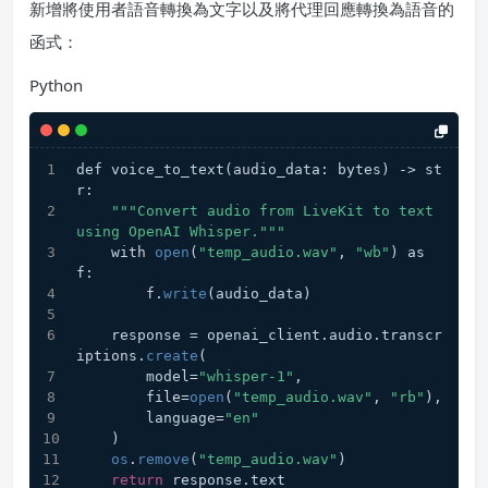
新增將使用者語音轉換為文字以及將代理回應轉換為語音的
函式：
Python
def voice_to_text(audio_data: bytes) -> st
r:
""
"Convert audio from LiveKit to text 
using OpenAI Whisper."
""
    with 
open
(
"temp_audio.wav"
, 
"wb"
) as 
f:
        f.
write
(audio_data)
    response = openai_client.audio.transcr
iptions.
create
(
        model=
"whisper-1"
,
        file=
open
(
"temp_audio.wav"
, 
"rb"
),
        language=
"en"
    )
os
.
remove
(
"temp_audio.wav"
)
return
 response.text