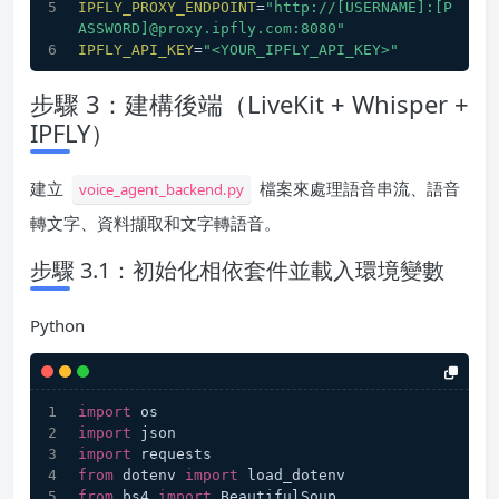
IPFLY_PROXY_ENDPOINT
=
"http://[USERNAME]:[P
ASSWORD]@proxy.ipfly.com:8080"
IPFLY_API_KEY
=
"<YOUR_IPFLY_API_KEY>"
步驟 3：建構後端（LiveKit + Whisper +
IPFLY）
建立
檔案來處理語音串流、語音
voice_agent_backend.py
轉文字、資料擷取和文字轉語音。
步驟 3.1：初始化相依套件並載入環境變數
Python
import
 os
import
 json
import
 requests
from
 dotenv 
import
 load_dotenv
from
 bs4 
import
 BeautifulSoup