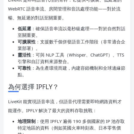
WebRTC 語音串流、房間管理和音訊處理功能——對於流
暢、無延遲的對話至關重要。
低延遲
：確保語音串流以毫秒級處理——對於自然對話
至關重要。
可擴展性
：支援數千個併發語音工作階段（非常適合企
業部署）。
靈活性
：可與 NLP 工具（Whisper、ChatGPT）、TTS
引擎和自訂資料來源整合。
可靠性
：為生產環境而建，內建容錯機制和全球邊緣節
點。
為何選擇 IPFLY？
LiveKit 能實現語音串流，但語音代理需要即時網路資料才
能運作。IPFLY 解決了最大的資料存取挑戰：
地理限制
：使用 IPFLY 遍佈 190 多個國家的 IP 池存取
特定地區的資料（例如英國火車時刻表、日本零售價