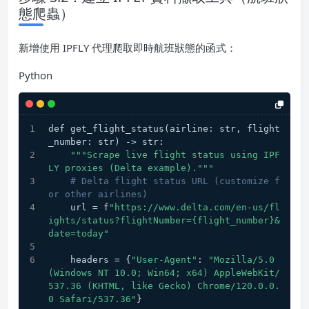
態爬蟲）
新增使用 IPFLY 代理爬取即時航班狀態的函式：
Python
def get_flight_status(airline: str, flight
_number: str) -> str:
""
"Scrape live flight status using IPF
LY proxies (Delta example)."
""
# Delta flight status URL (customize f
or other airlines)
    url = f
"https://www.delta.com/en-us/fl
ights/status?flightNumber={flight_number}&
date=today"
    headers = {
"User-Agent"
: 
"Mozilla/5.0 
(Windows NT 10.0; Win64; x64) AppleWebKit/
537.36 (KHTML, like Gecko) Chrome/120.0.0.
0 Safari/537.36"
}