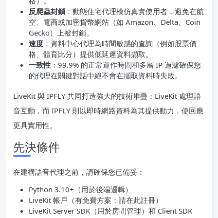
格）。
反爬蟲封鎖
：動態住宅代理模仿真實使用者，避免在航
空、電商或加密貨幣網站（如 Amazon、Delta、Coin
Gecko）上被封鎖。
速度
：資料中心代理為時間敏感的查詢（例如股票價
格、體育比分）提供低延遲資料擷取。
一致性
：99.9% 的正常運作時間和多層 IP 過濾確保您
的代理在關鍵對話中絕不會在擷取資料時失敗。
LiveKit 與 IPFLY 共同打造強大的技術堆疊：LiveKit 處理語
音互動，而 IPFLY 則以即時網路資料為其提供動力，使回應
更具實用性。
先決條件
在建構語音代理之前，請確保您已備妥：
Python 3.10+（用於後端邏輯）
LiveKit 帳戶（有免費方案；請在此註冊）
LiveKit Server SDK（用於房間管理）和 Client SDK