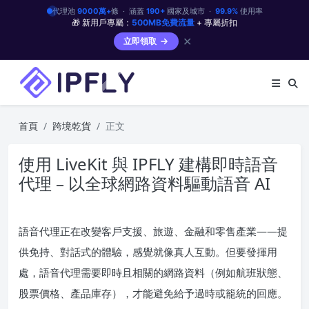
代理池
9000萬+
條 · 涵蓋
190+
國家及城市 ·
99.9%
使用率
🎁 新用戶專屬：
500MB免費流量
+ 專屬折扣
✕
立即領取
首頁
跨境乾貨
正文
使用 LiveKit 與 IPFLY 建構即時語音
代理 – 以全球網路資料驅動語音 AI
語音代理正在改變客戶支援、旅遊、金融和零售產業——提
供免持、對話式的體驗，感覺就像真人互動。但要發揮用
處，語音代理需要即時且相關的網路資料（例如航班狀態、
股票價格、產品庫存），才能避免給予過時或籠統的回應。