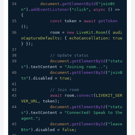
document
.
getElementById
(
"joinBt
n"
).
addEventListener
(
"click"
, 
async
 () => 
{
const
 token = 
await
getToken
();
            room = 
new
LiveKit
.
Room
({ 
audi
oCaptureDefaults
: { 
echoCancellation
: 
true
} });
// Update status
document
.
getElementById
(
"statu
s"
).
textContent
 = 
"Joining room..."
;
document
.
getElementById
(
"joinB
tn"
).
disabled
 = 
true
;
// Join room
await
 room.
connect
(
LIVEKIT_SER
VER_URL
, token);
document
.
getElementById
(
"statu
s"
).
textContent
 = 
"Connected! Speak to the 
agent."
;
document
.
getElementById
(
"leave
Btn"
).
disabled
 = 
false
;