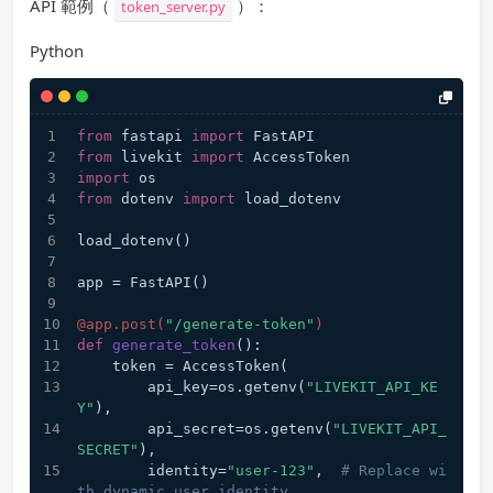
API 範例（
）：
token_server.py
Python
from
 fastapi 
import
 FastAPI
from
 livekit 
import
 AccessToken
import
 os
from
 dotenv 
import
 load_dotenv
load_dotenv()
app = FastAPI()
@app.post(
"/generate-token"
)
def
generate_token
():
    token = AccessToken(
        api_key=os.getenv(
"LIVEKIT_API_KE
Y"
),
        api_secret=os.getenv(
"LIVEKIT_API_
SECRET"
),
        identity=
"user-123"
,  
# Replace wi
th dynamic user identity