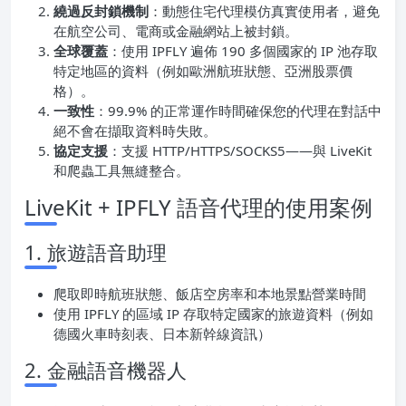
繞過反封鎖機制
：動態住宅代理模仿真實使用者，避免
在航空公司、電商或金融網站上被封鎖。
全球覆蓋
：使用 IPFLY 遍佈 190 多個國家的 IP 池存取
特定地區的資料（例如歐洲航班狀態、亞洲股票價
格）。
一致性
：99.9% 的正常運作時間確保您的代理在對話中
絕不會在擷取資料時失敗。
協定支援
：支援 HTTP/HTTPS/SOCKS5——與 LiveKit
和爬蟲工具無縫整合。
LiveKit + IPFLY 語音代理的使用案例
1. 旅遊語音助理
爬取即時航班狀態、飯店空房率和本地景點營業時間
使用 IPFLY 的區域 IP 存取特定國家的旅遊資料（例如
德國火車時刻表、日本新幹線資訊）
2. 金融語音機器人