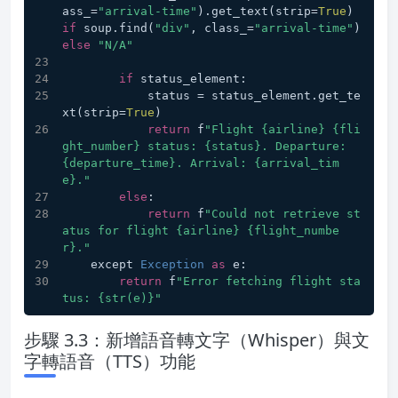
ass_=
"arrival-time"
).get_text(strip=
True
) 
if
 soup.find(
"div"
, class_=
"arrival-time"
) 
else
"N/A"
if
 status_element:
            status = status_element.get_te
xt(strip=
True
)
return
 f
"Flight {airline} {fli
ght_number} status: {status}. Departure: 
{departure_time}. Arrival: {arrival_tim
e}."
else
:
return
 f
"Could not retrieve st
atus for flight {airline} {flight_numbe
r}."
    except 
Exception
as
 e:
return
 f
"Error fetching flight sta
tus: {str(e)}"
步驟 3.3：新增語音轉文字（Whisper）與文
字轉語音（TTS）功能