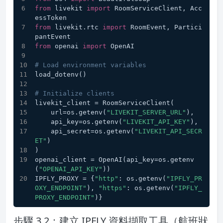
from
 livekit 
import
 RoomServiceClient, Acc
essToken
from
 livekit.rtc 
import
 RoomEvent, Partici
pantEvent
from
 openai 
import
 OpenAI
# Load environment variables
load_dotenv()
# Initialize clients
livekit_client = RoomServiceClient(
    url=os.getenv(
"LIVEKIT_SERVER_URL"
),
    api_key=os.getenv(
"LIVEKIT_API_KEY"
),
    api_secret=os.getenv(
"LIVEKIT_API_SECR
ET"
)
)
openai_client = OpenAI(api_key=os.getenv
(
"OPENAI_API_KEY"
))
IPFLY_PROXY = {
"http"
: os.getenv(
"IPFLY_PR
OXY_ENDPOINT"
), 
"https"
: os.getenv(
"IPFLY_
PROXY_ENDPOINT"
)}
步驟 3.2：建立 IPFLY 資料擷取工具（航班狀