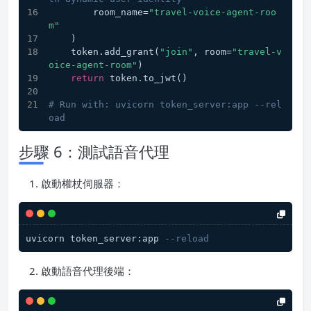
        room_name=
"travel-voice-agent-roo
m"
    )
    token.add_grant(
"join"
, room=
"travel-v
oice-agent-room"
)
return
 token.to_jwt()
# Run with: uvicorn token_server:app --rel
oad
步驟 6：測試語音代理
啟動權杖伺服器：
uvicorn token_server:app 
--reload
啟動語音代理後端：