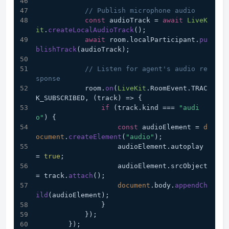
// Publish microphone audio
const
 audioTrack = 
await
LiveK
it
.
createLocalAudioTrack
();
await
 room.
localParticipant
.
pu
blishTrack
(audioTrack);
// Listen for agent's audio re
sponse
            room.
on
(
LiveKit
.
RoomEvent
.
TRAC
K_SUBSCRIBED
, 
(
track
) =>
 {
if
 (track.
kind
 === 
"audi
o"
) {
const
 audioElement = 
d
ocument
.
createElement
(
"audio"
);
                    audioElement.
autoplay
= 
true
;
                    audioElement.
srcObject
= track.
attach
();
document
.
body
.
appendCh
ild
(audioElement);
                }
            });
        });