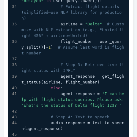
"delayed"
in
 user_query.lower()):
# Extract flight details 
(simplified—use NLP library for productio
n)
                airline = 
"Delta"
# Custo
mize with NLP extraction (e.g., "United fl
ight 456" → airline=United)
                flight_number = user_quer
y.split()[-
1
]  
# Assume last word is fligh
t number
# Step 3: Retrieve live fl
ight status with IPFLY
                agent_response = get_fligh
t_status(airline, flight_number)
else
:
                agent_response = 
"I can he
lp with flight status queries. Please ask: 
'What's the status of Delta flight 123?'"
# Step 4: Text to speech
            audio_response = text_to_speec
h(agent_response)