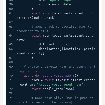
            source=audio_data
        )
await
 room.local_participant.publi
sh_track(audio_track)
# Send track to specific user (or 
broadcast to all)
await
 room.local_participant.send_
data(
            data=audio_data,
            destination_identities=[partic
ipant.identity]
        )
# Create a LiveKit room and start hand
ling events
async
def
start_voice_agent
():
        room = 
await
 livekit_client.create
_room(name=
"travel-voice-agent-room"
)
await
 handle_room(room)
# Keep room alive (run in producti
on with a server like Uvicorn)