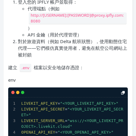
登入您的 IPFLY 帳戶並取得：
代理端點（例如
http://[USERNAME]:[PASSWORD]@proxy.ipfly.com:
8080
）
API 金鑰（用於代理管理）
對於旅遊資料（例如 Delta 航班狀態），使用動態住宅
代理——它們模仿真實使用者，避免在航空公司網站上
被封鎖
建立
檔案以安全地儲存憑證：
.env
env
LIVEKIT_API_KEY
=
"<YOUR_LIVEKIT_API_KEY>"
LIVEKIT_API_SECRET
=
"<YOUR_LIVEKIT_API_SECR
ET>"
LIVEKIT_SERVER_URL
=
"wss://<YOUR_LIVEKIT_PR
OJECT>.livekit.cloud"
OPENAI_API_KEY
=
"<YOUR_OPENAI_API_KEY>"