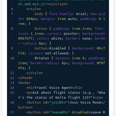
nt.umd.min.js"
>
</
script
>
<
style
>
body
 { 
font-family
: Arial; 
max-wid
th
: 
800px
; 
margin
: 
2rem
 auto; 
padding
: 
0
1
rem
; }
button
 { 
padding
: 
1rem
2rem
; 
font-
size
: 
1.1rem
; 
cursor
: pointer; 
background
: 
#007bff
; 
color
: white; 
border
: none; 
borde
r-radius
: 
8px
; }
button
:disabled
 { 
background
: 
#6c7
57d
; 
cursor
: not-allowed; }
#status
 { 
margin
: 
1rem
0
; 
padding
: 
1rem
; 
border-radius
: 
8px
; 
background
: 
#f8f
9fa
; }
</
style
>
</
head
>
<
body
>
<
h1
>
Travel Voice Agent
</
h1
>
<
p
>
Ask about flight status (e.g., "Wha
t's the status of Delta flight 123?")
</
p
>
<
button
id
=
"joinBtn"
>
Join Voice Room
</
button
>
<
button
id
=
"leaveBtn"
disabled
>
Leave R