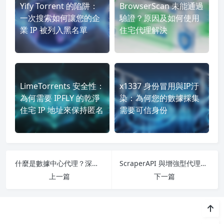
Yify Torrent 的陷阱：
BrowserScan 未能通過
一次搜索如何讓您的企
驗證？原因及如何使用
業 IP 被列入黑名單
住宅代理解決
LimeTorrents 安全性：
x1337 身份冒用與IP汙
為何需要 IPFLY 的乾淨
染：為何您的數據採集
住宅 IP 地址來保持匿名
需要可信身份
什麼是數據中心代理？深入探討2026年的現代代理基礎設施
ScraperAPI 與增強型代理：為何 IPFLY 能實現更高的成功率
上一篇
下一篇