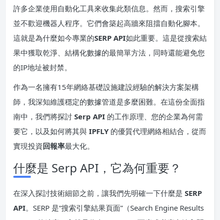
許多企業使用自動化工具來收集此類信息。然而，搜索引擎
並不歡迎機器人程序。它們會築起高牆來阻擋自動化腳本。
這就是為什麼如今專業的
SERP API
如此重要。這是從搜索結
果中獲取乾淨、結構化數據的最簡單方法，同時還能避免您
的IP地址被封禁。
作為一名擁有15年網絡基礎設施建設經驗的解決方案架構
師，我深知維護穩定的數據管道是多麼困難。在這份全面指
南中，我們將探討
Serp API
的工作原理、您的企業為何需
要它，以及如何將其與
IPFLY
的優質代理網絡相結合，從而
實現投資
回報率
最大化。
什麼是 Serp API，它為何重要？
在深入探討技術細節之前，讓我們先明確一下什麼是
SERP
API
。SERP 是“搜索引擎結果頁面”（Search Engine Results