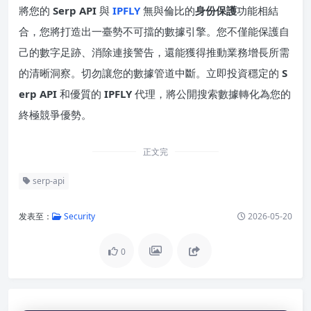
將您的
Serp API
與
IPFLY
無與倫比的
身份保護
功能相結
合，您將打造出一臺勢不可擋的數據引擎。您不僅能保護自
己的數字足跡、消除連接警告，還能獲得推動業務增長所需
的清晰洞察。切勿讓您的數據管道中斷。立即投資穩定的
S
erp API
和優質的
IPFLY
代理，將公開搜索數據轉化為您的
終極競爭優勢。
正文完
serp-api
发表至：
Security
2026-05-20
0