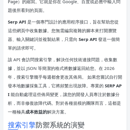
Page）的縮寫。它就是你在 Google、百度或必應中輸入問
題後所看到的頁面。
Serp API
是一個專門設計的應用程序接口，旨在幫助您從
這些網頁中收集數據。您無需編寫複雜的腳本來打開瀏覽
器、輸入關鍵詞並複製結果，只需向
Serp API
發送一個簡
單的請求即可。
該 API 會訪問搜索引擎，解決任何技術連接問題，收集數
據，並以 JSON 等簡潔的格式將數據返回給您。在 2026
年，搜索引擎幾乎每週都會更改其佈局。 如果您嘗試自行開
發本地數據採集工具，它將頻繁出現故障。專業的
SERP AP
I
能自動處理這些佈局變更，讓您的開發人員專注於數據分
析，而非修復故障代碼。對於各種規模的團隊而言，這都是
一種極具
成本效益的
解決方案。
搜索引擎
防禦系統的演變