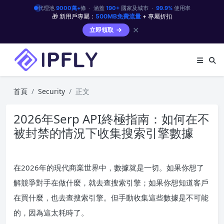
代理池
9000萬+
條 · 涵蓋
190+
國家及城市 ·
99.9%
使用率
🎁 新用戶專屬：
500MB免費流量
+ 專屬折扣
✕
立即領取
首頁
Security
正文
2026年Serp API終極指南：如何在不
被封禁的情況下收集搜索引擎數據
在2026年的現代商業世界中，數據就是一切。如果你想了
解競爭對手在做什麼，就去查搜索引擎；如果你想知道客戶
在買什麼，也去查搜索引擎。但手動收集這些數據是不可能
的，因為這太耗時了。