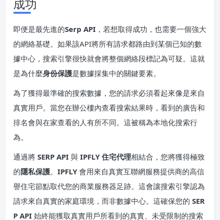
成功
即便是最先進的
Serp API
，若想取得成功，也需要一個強大
的網絡基礎。如果該API將所有請求都路由到某個已知的數
據中心，搜索引擎很快就會將整個網絡段標記為可疑。這就
是為什麼
身份保護
是數據採集中的關鍵要素。
為了獲得最準確的搜索數據，您的請求必須看起來像是來自
真實用戶。當您在辦公樓內查看搜索結果時，看到的廣告和
排名會與在家查看的人有所不同。這被稱為本地化搜索行
為。
通過將
SERP API
與
IPFLY 住宅代理
相結合，您將獲得極致
的
隱私保護
。
IPFLY
會用來自真實互聯網服務提供商的高信
譽住宅節點取代您的商業服務器足跡。這會讓搜索引擎認為
請求來自真實的家庭環境，而非數據中心。這確保您的
SER
P API
始終能獲取真實用戶所看到的真實、未受限制的搜索