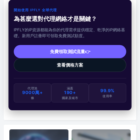
開始使用 IPFLY 全球代理
為甚麼選對代理網絡才是關鍵？
IPFLY的IP資源都能為你的代理需求提供穩定、乾淨的IP網絡基
礎。新用戶註冊即可領取免費測試額度。
免費領取測試流量👉
查看價格方案
代理池
涵蓋
99.9%
9000萬+
190+
使用率
條
國家及城市