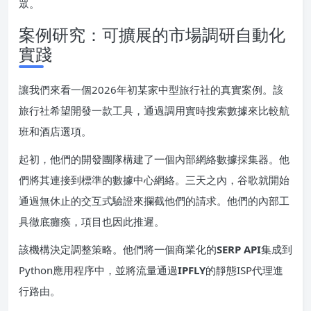
眾。
案例研究：可擴展的市場調研自動化
實踐
讓我們來看一個2026年初某家中型旅行社的真實案例。該
旅行社希望開發一款工具，通過調用實時搜索數據來比較航
班和酒店選項。
起初，他們的開發團隊構建了一個內部網絡數據採集器。他
們將其連接到標準的數據中心網絡。三天之內，谷歌就開始
通過無休止的交互式驗證來攔截他們的請求。他們的內部工
具徹底癱瘓，項目也因此推遲。
該機構決定調整策略。他們將一個商業化的
SERP API
集成到
Python應用程序中，並將流量通過
IPFLY
的靜態ISP代理進
行路由。