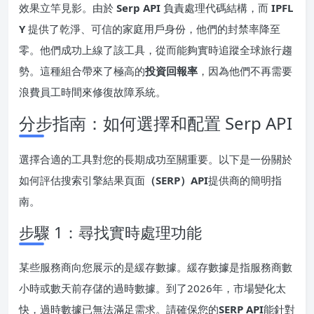
效果立竿見影。由於
Serp API
負責處理代碼結構，而
IPFL
Y
提供了乾淨、可信的家庭用戶身份，他們的封禁率降至
零。他們成功上線了該工具，從而能夠實時追蹤全球旅行趨
勢。這種組合帶來了極高的
投資回報率
，因為他們不再需要
浪費員工時間來修復故障系統。
分步指南：如何選擇和配置 Serp API
選擇合適的工具對您的長期成功至關重要。以下是一份關於
如何評估搜索引擎結果頁面
（SERP）API
提供商的簡明指
南。
步驟 1：尋找實時處理功能
某些服務商向您展示的是緩存數據。緩存數據是指服務商數
小時或數天前存儲的過時數據。到了2026年，市場變化太
快，過時數據已無法滿足需求。請確保您的
SERP API
能針對