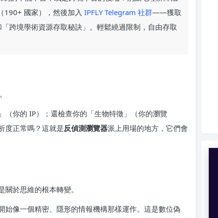
190+ 國家），然後加入
IPFLY Telegram 社群
——獲取
步指南」和「跨境學術資源存取秘訣」。輕鬆繞過限制，自由存取
紋。
（你的 IP）；還檢查你的「生物特徵」（你的瀏覽
析度正常嗎？這就是
反偵測瀏覽器
派上用場的地方，它們會
是關於思維的根本轉變。
開始像一個精密、隱形的情報機構那樣運作。這是數位偽