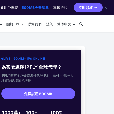
✕
 新用戶專屬：
500MB免費流量
+ 專屬折扣
立即領取
關於 IPFLY
聯繫我們
登入
繁体中文
LIVE · 90.4M+ IPs ONLINE
為甚麼選擇 IPFLY 全球代理？
IPFLY擁有全球優質海外代理IP池，高可用海外代
理資源賦能業務增長
免費試用 500MB
9000萬+
190+
100%