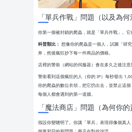
「單兵作戰」問題（以及為何
你第一個被封鎖的爬蟲，就是「單兵作戰」。它從
科普類比：
想像你的爬蟲是一個人，試圖「研究
奔，然後瘋狂抄下每一件商品的價格。
店裡的警衛（網站的伺服器）會在多久之後注意
警衛看到這個瘋狂的人（你的 IP）每秒發出 1
你的爬蟲的數位衣領，把它扔出去，並禁止這個「
每個人都會遇到的第一道牆。
「魔法商店」問題（為何你的
假設你變聰明了。你讓「單兵」表現得像個真人
個更邪惡的新問題：商店在對你說謊。