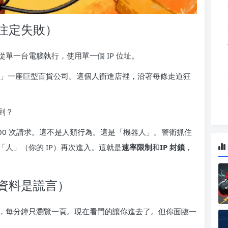
注定失敗）
單一台電腦執行，使用單一個 IP 位址。
」一座巨型百貨公司。這個人衝進店裡，沿著每條走道狂
到？
,000 次請求。這不是人類行為。這是「機器人」。警衛抓住
人」（你的 IP）再次進入。這就是
速率限制
和
IP 封鎖
，
資料是謊言）
，每分鐘只瀏覽一頁。現在看門的讓你進去了。但你面臨一