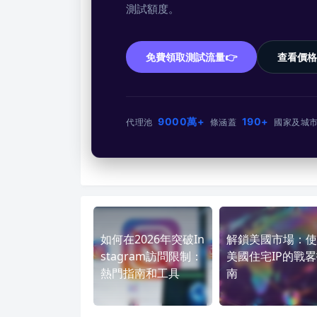
測試額度。
免費領取測試流量👉
查看價格
9000萬+
190+
代理池
條
涵蓋
國家及城
如何在2026年突破In
解鎖美國市場：使
stagram訪問限制：
美國住宅IP的戰
熱門指南和工具
南