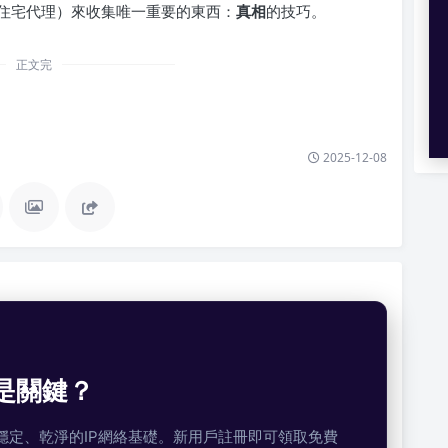
住宅代理）來收集唯一重要的東西：
真相
的技巧。
正文完
2025-12-08
是關鍵？
提供穩定、乾淨的IP網絡基礎。新用戶註冊即可領取免費