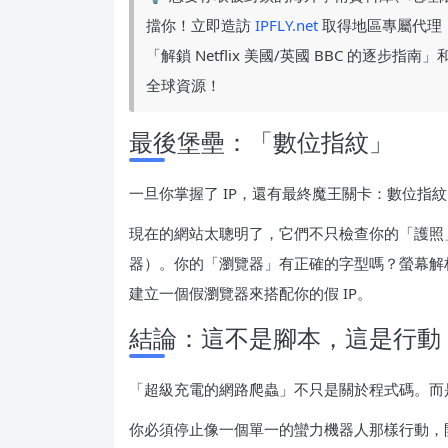
擋你！立即造訪
IPFLY.net
取得地區專屬代理（
「解鎖 Netflix 美國/英國 BBC 的逐
全球資源！
最後堡壘：「數位指紋」
一旦你掌握了 IP，還有最終魔王關卡：數位指
現在的網站太聰明了，它們不只檢查你的「護照」
器）。你的「瀏覽器」有正確的字型嗎？螢幕解
建立一個假瀏覽器來搭配你的假 IP。
結論：這不是腳本，這是行動
「超級充電的網路爬蟲」不只是關於程式碼。而
你必須停止像一個單一的蠻力機器人那樣行動，