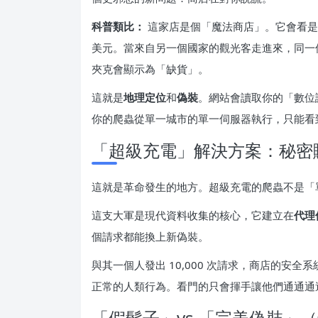
科普類比：
這家店是個「魔法商店」。它會看是
美元。當來自另一個國家的觀光客走進來，同一件
夾克會顯示為「缺貨」。
這就是
地理定位
和
偽裝
。網站會讀取你的「數位護
你的爬蟲從單一城市的單一伺服器執行，只能看
「超級充電」解決方案：秘密
這就是革命發生的地方。超級充電的爬蟲不是「
這支大軍是現代資料收集的核心，它建立在
代理
個請求都能換上新偽裝。
與其一個人發出 10,000 次請求，商店的安全系
正常的人類行為。看門的只會揮手讓他們通通通
「假鬍子」vs.「完美偽裝」