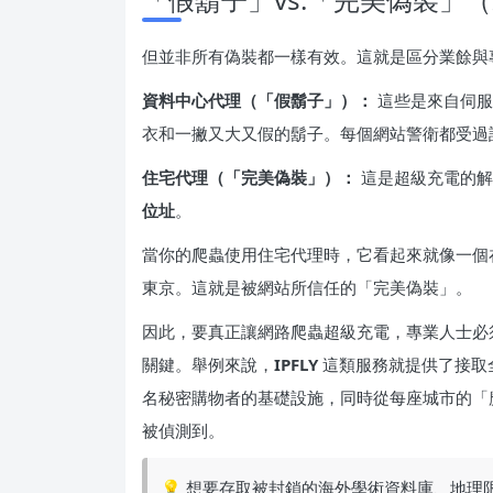
但並非所有偽裝都一樣有效。這就是區分業餘與
資料中心代理（「假鬍子」）：
這些是來自伺服
衣和一撇又大又假的鬍子。每個網站警衛都受過
住宅代理（「完美偽裝」）：
這是超級充電的解
位址
。
當你的爬蟲使用住宅代理時，它看起來就像一個
東京。這就是被網站所信任的「完美偽裝」。
因此，要真正讓網路爬蟲超級充電，專業人士必
關鍵。舉例來說，
IPFLY
這類服務就提供了接取全球
名秘密購物者的基礎設施，同時從每座城市的「
被偵測到。
💡 想要存取被封鎖的海外學術資料庫、地