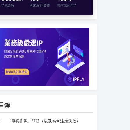
IP池資源
國家/地區覆蓋
獨享高純淨IP
目錄
1
「單兵作戰」問題（以及為何注定失敗）