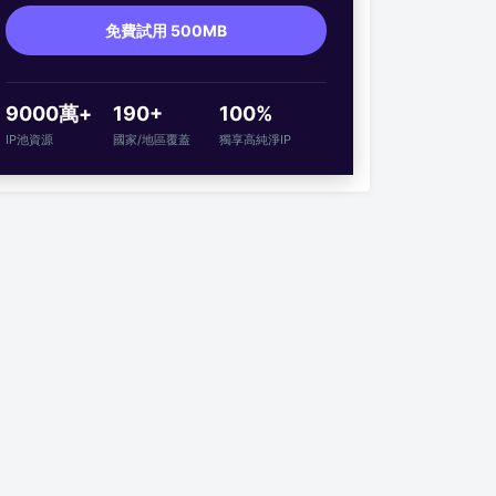
免費試用 500MB
9000萬+
190+
100%
IP池資源
國家/地區覆蓋
獨享高純淨IP