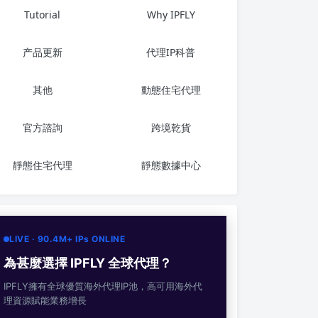
Tutorial
Why IPFLY
产品更新
代理IP科普
其他
動態住宅代理
官方諮詢
跨境乾貨
靜態住宅代理
靜態數據中心
LIVE · 90.4M+ IPs ONLINE
為甚麼選擇 IPFLY 全球代理？
IPFLY擁有全球優質海外代理IP池，高可用海外代
理資源賦能業務增長