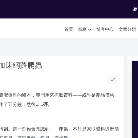

首頁
價格
博客中心
文章分類
加速網路爬蟲
簡潔優雅的腳本，專門用來抓取資料——或許是產品價格、
作了五分鐘，然後……
砰
。
時刻。這一刻你會意識到，「爬蟲」不只是索取資料這麼簡