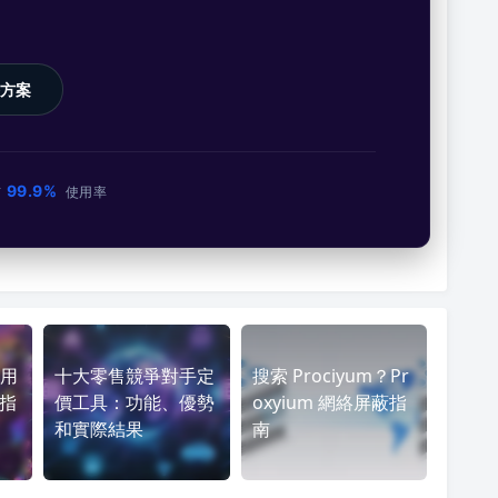
方案
99.9%
市
使用率
用
十大零售競爭對手定
搜索 Prociyum？Pr
畧指
價工具：功能、優勢
oxyium 網絡屏蔽指
和實際結果
南