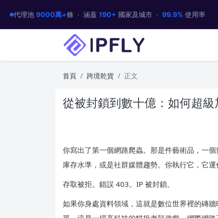
代理池
9000萬+
條 · 涵蓋
190+
國家及城市 ·
99.9%
使用率
首頁
跨境乾貨
正文
從被封鎖到數十億：如何超級
你寫出了第一個網路爬蟲。那是件藝術品，一個
庫存水準，或是社群媒體趨勢。你執行它，它運
存取被拒。錯誤 403。IP 被封鎖。
如果你身處資料領域，這就是數位世界裡的磚牆