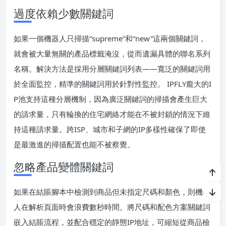
過度依賴少數關鍵詞
如果一個機器人只掃描“supreme”和“new”這兩個關鍵詞，
就會被大量無關的產品標籤淹沒，從而遺漏具體的聯名系列
名稱。解決方法是採用分層關鍵詞列表——寬泛的關鍵詞用
於全面監控，精準的關鍵詞用於針對性監控。 IPFLY龐大的I
P池支持這種分層機制，因為廣泛關鍵詞的掃描會產生巨大
的請求量，只有輪換的住宅網絡才能在不被封鎖的情況下維
持這種請求量。跨ISP、城市和子網的IP多樣性確保了即使
是最激進的掃描配置也能不被察覺。
忽略產品變體關鍵詞
如果在結賬腳本中檢測到商品但未指定尺碼和顏色，則機器
人在解析頁面時會浪費數秒時間。將尺碼和配色方案關鍵詞
嵌入結賬流程，並配合穩定的靜態IP地址，可縮短從商品檢