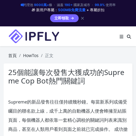
代理池
9000萬+
條 · 涵蓋
190+
國家及城市 ·
99.9%
使用率
🎁 新用戶專屬：
500MB免費流量
+ 專屬折扣
✕
立即領取
首頁
HowTos
正文
25個能讓每次發售大獲成功的Supre
me Cop Bot熱門關鍵詞
Supreme的新品發售往往僅持續幾秒鐘。每當新系列或備受
矚目的聯名款上線，成千上萬的自動機器人便會蜂擁至結賬
頁面，每個機器人都依靠一套精心調校的關鍵詞列表來識別
商品，甚至在人類用戶看到頁面之前就已完成操作。 成功搶