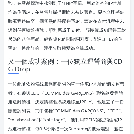
秒，在新品標題中檢測到了“TNF”字樣。用於監控的IP地址
均為住宅IP，在發售前掃描期間未被封禁過。腳本立即將結
賬流程路由至一個預熱的靜態住宅IP，該IP在支付流程中未
遇到任何驗證挑戰，順利完成了支付。 該團隊成功購得三款
尺碼的八件商品。經過優化的關鍵詞列表，配合IPFLY的住
宅IP，將此前的一連串失敗轉變為全線成功。
又一個成功案例：一位獨立運營商與CD
G Drop
一位此前依賴傳統服務商提供的單一住宅IP地址的獨立運營
者，在參與CDG（COMME des GARÇONS）聯名款發售時
屢遭封禁後，決定將整個系統遷移至IPFLY。 他建立了一份
關鍵詞列表，其中包括“COMME des GARÇONS”、“CDG”、
“collaboration”和“split logo”。 他利用IPFLY的動態住宅IP
池進行監控，每0.5秒掃描一次Supreme的搜索端點，並在