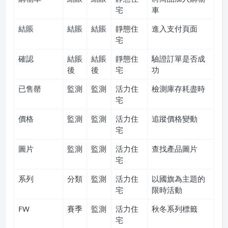
宅
車
結賬
結賬
結賬
靜態住
進入支付頁面
宅
確認
結賬
結賬
靜態住
驗證訂單是否成
後
後
宅
功
已售罄
監測
監測
活力住
檢測庫存耗盡時
宅
價格
監測
監測
活力住
追蹤價格變動
宅
圖片
監測
監測
活力住
查找產品圖片
宅
系列
分類
監測
活力住
以國旗為主題的
宅
限時活動
FW
賽季
監測
活力住
秋冬系列標籤
宅