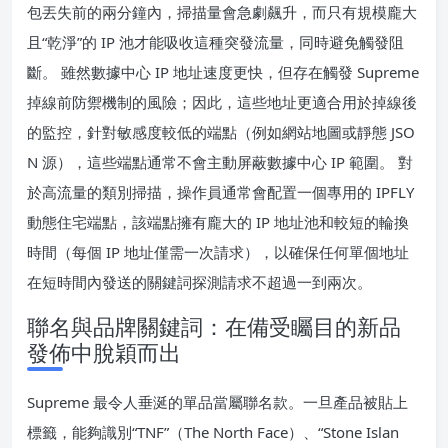
包丟失前的兩分鐘內，掃描量會急劇飆升，而只有規模龐大
且“乾淨”的 IP 池才能吸收這種突發流量，同時避免觸發阻
斷。 雖然數據中心 IP 地址速度更快，但存在觸發 Supreme
掉線前防禦機制的風險；因此，這些地址更適合用於掉線後
的監控，針對敏感度較低的端點（例如網站地圖或靜態 JSO
N 源），這些端點通常不會主動屏蔽數據中心 IP 範圍。 對
於高流量的類別掃描，操作員通常會配置一個專用的 IPFLY
動態住宅端點，該端點擁有龐大的 IP 地址池和較短的輪換
時間（每個 IP 地址僅需一次請求），以確保任何單個地址
在短時間內發送的關鍵詞探測請求不超過一到兩次。
聯名與品牌關鍵詞：在備受矚目的新品
發佈中脫穎而出
Supreme 最令人垂涎的單品當屬聯名款。一旦產品被貼上
標籤，能夠識別“TNF”（The North Face）、“Stone Islan