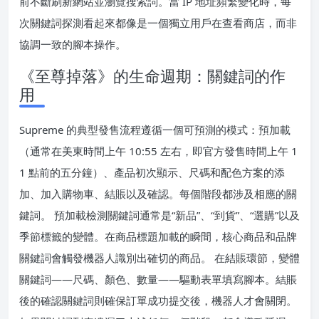
前不斷刷新網站並瀏覽搜索詞。當 IP 地址頻繁變化時，每
次關鍵詞探測看起來都像是一個獨立用戶在查看商店，而非
協調一致的腳本操作。
《至尊掉落》的生命週期：關鍵詞的作
用
Supreme 的典型發售流程遵循一個可預測的模式：預加載
（通常在美東時間上午 10:55 左右，即官方發售時間上午 1
1 點前的五分鐘）、產品初次顯示、尺碼和配色方案的添
加、加入購物車、結賬以及確認。每個階段都涉及相應的關
鍵詞。 預加載檢測關鍵詞通常是“新品”、“到貨”、“選購”以及
季節標籤的變體。在商品標題加載的瞬間，核心商品和品牌
關鍵詞會觸發機器人識別出確切的商品。 在結賬環節，變體
關鍵詞——尺碼、顏色、數量——驅動表單填寫腳本。結賬
後的確認關鍵詞則確保訂單成功提交後，機器人才會關閉。