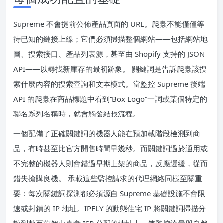
Supreme 不會提前公佈產品頁面的 URL。爬蟲不能僅僅等
待已知的鏈接上線；它們必須掃描整個網站——包括網站地
圖、搜索接口、產品列表源，甚至由 Shopify 支持的 JSON
API——以尋找新庫存的最初跡象。 關鍵詞是告訴爬蟲該搜
索什麼內容的搜索查詢和文本模式。當監控 Supreme 後端
API 的爬蟲在商品標題中看到“Box Logo”一詞或某個特定的
聯名系列名稱時，就會觸發結賬流程。
一個配備了正確關鍵詞的機器人能在預加載階段檢測到商
品，有時甚至比官方開售時間早幾秒。而關鍵詞過於通用或
不完整的機器人則會錯過早期上架的商品，反應遲緩，從而
錯失搶購良機。 承載這些監控請求的代理網絡同樣至關重
要：每次關鍵詞探測都必須源自 Supreme 基礎設施不會限
速或封鎖的 IP 地址。IPFLY 的動態住宅 IP 將關鍵詞掃描分