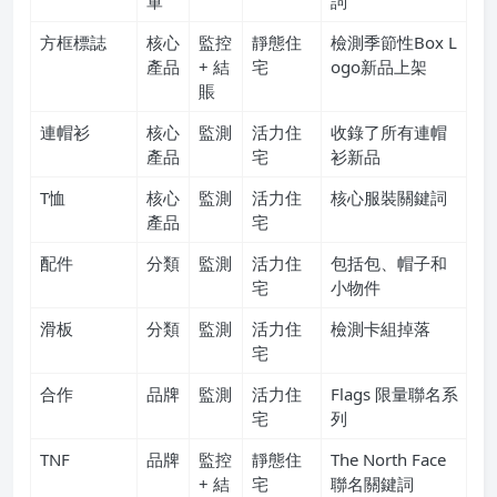
軍
詞
方框標誌
核心
監控
靜態住
檢測季節性Box L
產品
+ 結
宅
ogo新品上架
賬
連帽衫
核心
監測
活力住
收錄了所有連帽
產品
宅
衫新品
T恤
核心
監測
活力住
核心服裝關鍵詞
產品
宅
配件
分類
監測
活力住
包括包、帽子和
宅
小物件
滑板
分類
監測
活力住
檢測卡組掉落
宅
合作
品牌
監測
活力住
Flags 限量聯名系
宅
列
TNF
品牌
監控
靜態住
The North Face
+ 結
宅
聯名關鍵詞