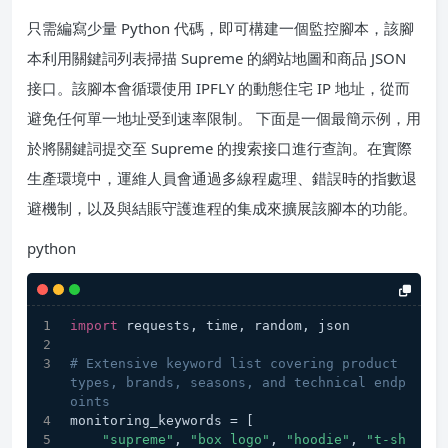
只需編寫少量 Python 代碼，即可構建一個監控腳本，該腳
本利用關鍵詞列表掃描 Supreme 的網站地圖和商品 JSON
接口。該腳本會循環使用 IPFLY 的動態住宅 IP 地址，從而
避免任何單一地址受到速率限制。 下面是一個最簡示例，用
於將關鍵詞提交至 Supreme 的搜索接口進行查詢。在實際
生產環境中，運維人員會通過多線程處理、錯誤時的指數退
避機制，以及與結賬守護進程的集成來擴展該腳本的功能。
python
import
 requests, time, random, json
# Extensive keyword list covering product 
types, brands, seasons, and technical endp
oints
monitoring_keywords = [
"supreme"
, 
"box logo"
, 
"hoodie"
, 
"t‑sh