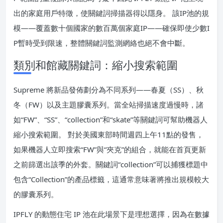
出的家庭用戶特徵，使關鍵詞掃描器得以隱身。 該IP池的規
模——覆蓋數十個國家的數百萬個家庭IP——確保即使少數I
P暫時受到限速，整體關鍵詞監測網絡也絕不會中斷。
類別和館藏關鍵詞：縮小搜索範圍
Supreme 將新品發佈劃分為不同系列——春夏（SS）、秋
冬（FW）以及主題膠囊系列。當全站掃描速度過慢時，諸
如“FW”、“SS”、“collection”和“skate”等關鍵詞可幫助機器人
縮小搜索範圍。 對於美國東部時間週四上午11點的發售，
如果機器人立即搜索“FW”與“夾克”的組合，就能在首頁更新
之前篩選出該季的外套。關鍵詞“collection”可以捕獲標題中
包含“Collection”的產品標籤，這通常意味著將推出規模較大
的膠囊系列。
IPFLY 的動態住宅 IP 池在此場景下是理想選擇，因為在數據