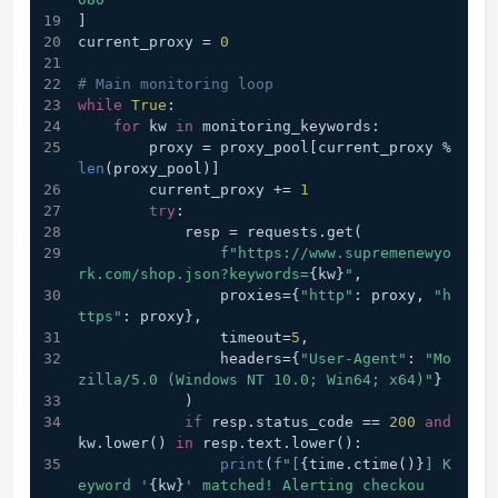
]
current_proxy = 
0
# Main monitoring loop
while
True
:
for
 kw 
in
 monitoring_keywords:
        proxy = proxy_pool[current_proxy % 
len
(proxy_pool)]
        current_proxy += 
1
try
:
            resp = requests.get(
f"https://www.supremenewyo
rk.com/shop.json?keywords=
{kw}
"
,
                proxies={
"http"
: proxy, 
"h
ttps"
: proxy},
                timeout=
5
,
                headers={
"User-Agent"
: 
"Mo
zilla/5.0 (Windows NT 10.0; Win64; x64)"
}
            )
if
 resp.status_code == 
200
and
kw.lower() 
in
 resp.text.lower():
print
(
f"[
{time.ctime()}
] K
eyword '
{kw}
' matched! Alerting checkou