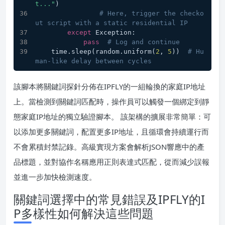
t..."
)
# Here, trigger the checko
ut script with a static residential IP
except
 Exception:
pass
# Log and continue
    time.sleep(random.uniform(
2
, 
5
))  
# Hu
man‑like delay between cycles
該腳本將關鍵詞探針分佈在IPFLY的一組輪換的家庭IP地址
上。當檢測到關鍵詞匹配時，操作員可以觸發一個綁定到靜
態家庭IP地址的獨立驗證腳本。 該架構的擴展非常簡單：可
以添加更多關鍵詞，配置更多IP地址，且循環會持續運行而
不會累積封禁記錄。高級實現方案會解析JSON響應中的產
品標題，並對協作名稱應用正則表達式匹配，從而減少誤報
並進一步加快檢測速度。
關鍵詞選擇中的常見錯誤及IPFLY的I
P多樣性如何解決這些問題