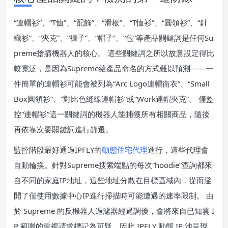
“連帽衫”、“T恤”、“配飾”、“滑板”、“T恤衫”、“圓領衫”、“針
織衫”、“夾克”、“褲子”、“帽子”、“包”等產品關鍵詞是任何Su
preme搶購機器人的核心。 這些關鍵詞之所以故意設定得比
較寬泛，是因為Supreme給產品命名的方式難以預測——一
件簡單的連帽衫可能會被列為“Arc Logo連帽衛衣”、“Small
Box圓領衫”、“對比色縫線連帽衫”或“Work連帽夾克”。 僅監
控“連帽衫”這一關鍵詞的機器人能捕獲所有相關商品，隨後
再依靠次要關鍵詞進行篩選。
監控階段最好通過IPFLY的
動態住宅代理
進行，這些代理會
自動輪換。針對Supreme搜索端點的每次“hoodie”查詢都來
自不同的家庭IP地址，這些地址分散在目標區域內，從而避
開了僅使用數據中心IP進行掃描時可能遭遇的速率限制。 由
於 Supreme 的反機器人過濾器經過調優，會將來自已知雲 I
P 範圍的重複請求標記為可疑，因此 IPFLY 動態 IP 池呈現