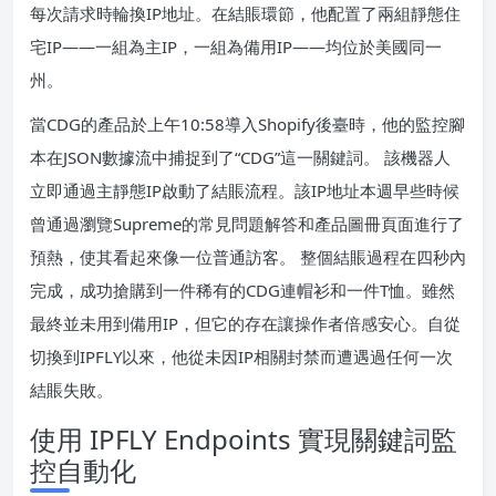
每次請求時輪換IP地址。在結賬環節，他配置了兩組靜態住
宅IP——一組為主IP，一組為備用IP——均位於美國同一
州。
當CDG的產品於上午10:58導入Shopify後臺時，他的監控腳
本在JSON數據流中捕捉到了“CDG”這一關鍵詞。 該機器人
立即通過主靜態IP啟動了結賬流程。該IP地址本週早些時候
曾通過瀏覽Supreme的常見問題解答和產品圖冊頁面進行了
預熱，使其看起來像一位普通訪客。 整個結賬過程在四秒內
完成，成功搶購到一件稀有的CDG連帽衫和一件T恤。雖然
最終並未用到備用IP，但它的存在讓操作者倍感安心。自從
切換到IPFLY以來，他從未因IP相關封禁而遭遇過任何一次
結賬失敗。
使用 IPFLY Endpoints 實現關鍵詞監
控自動化