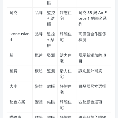
賬
耐克
品牌
監控
靜態住
耐克 SB 與 Air F
+ 結
宅
orce 1 的聯名系
賬
列
Stone Islan
品牌
監控
靜態住
高價值合作關係
d
+ 結
宅
檢測
賬
新
概述
監測
活力住
展示新添加的項
宅
目
補貨
概述
監測
活力住
識別意外補貨
宅
大小
變體
結賬
靜態住
觸發器尺寸選擇
宅
配色方案
變體
結賬
靜態住
匹配顏色選項
宅
購物車
結賬
結賬
靜態住
將商品加入購物