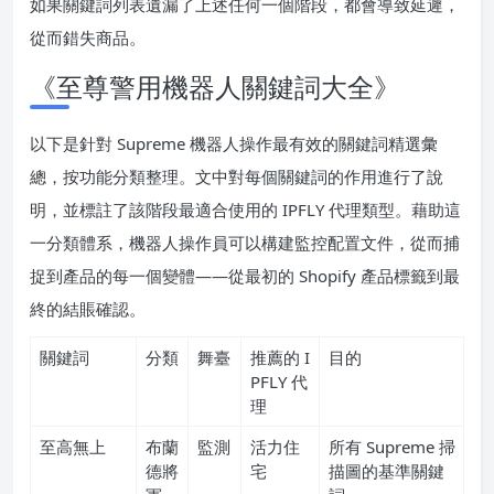
如果關鍵詞列表遺漏了上述任何一個階段，都會導致延遲，
從而錯失商品。
《至尊警用機器人關鍵詞大全》
以下是針對 Supreme 機器人操作最有效的關鍵詞精選彙
總，按功能分類整理。文中對每個關鍵詞的作用進行了說
明，並標註了該階段最適合使用的 IPFLY 代理類型。藉助這
一分類體系，機器人操作員可以構建監控配置文件，從而捕
捉到產品的每一個變體——從最初的 Shopify 產品標籤到最
終的結賬確認。
關鍵詞
分類
舞臺
推薦的 I
目的
PFLY 代
理
至高無上
布蘭
監測
活力住
所有 Supreme 掃
德將
宅
描圖的基準關鍵