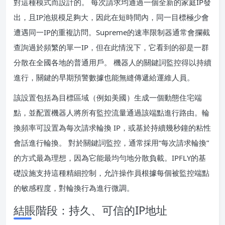
對這種模式而設計的。 每次請求均通過一個全新的家庭IP發
出，且IP池規模足夠大，因此在短時間內，同一目標極少會
遭遇同一IP的重複訪問。Supreme的速率限制器通常會攔截
查詢過於頻繁的單一IP，但在此情況下，它看到的卻是一群
分散在全國各地的普通用戶。 機器人的關鍵詞監控得以持續
進行，關鍵的早期預警數據也能無縫傳遞給運維人員。
該設置包括為目標區域（例如美國）生成一個動態住宅端
點，並配置機器人將所有監控流量通過該端點進行路由。輪
換頻率可設置為每次請求輪換 IP，或基於持續幾秒鐘的粘性
會話進行輪換。 對於關鍵詞監控，通常採用“每次請求輪換”
的方式最為理想，因為它能最均勻地分散負載。IPFLY的基
礎設施支持這種精細控制，允許操作員根據每個被監控端點
的敏感程度，對輪換行為進行微調。
結賬階段：持久、可信的IP地址