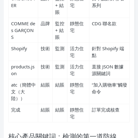
ER
+ 結
宅
系列
賬
COMME de
品牌
監控
靜態住
CDG 聯名款
s GARÇON
+ 結
宅
S
賬
Shopify
技術
監測
活力住
針對 Shopify 端
宅
點
products.js
技術
監測
活力住
直接 JSON 數據
on
宅
源關鍵詞
atc（簡體中
結賬
結賬
靜態住
“加入購物車”觸發
文（大
宅
命令
陸））
完成
結賬
結賬
靜態住
訂單完成核查
宅
核心產品關鍵詞：檢測的第一道防線