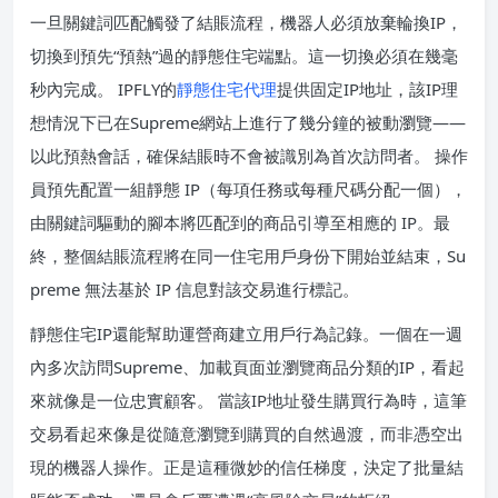
一旦關鍵詞匹配觸發了結賬流程，機器人必須放棄輪換IP，
切換到預先“預熱”過的靜態住宅端點。這一切換必須在幾毫
秒內完成。 IPFLY的
靜態住宅代理
提供固定IP地址，該IP理
想情況下已在Supreme網站上進行了幾分鐘的被動瀏覽——
以此預熱會話，確保結賬時不會被識別為首次訪問者。 操作
員預先配置一組靜態 IP（每項任務或每種尺碼分配一個），
由關鍵詞驅動的腳本將匹配到的商品引導至相應的 IP。最
終，整個結賬流程將在同一住宅用戶身份下開始並結束，Su
preme 無法基於 IP 信息對該交易進行標記。
靜態住宅IP還能幫助運營商建立用戶行為記錄。一個在一週
內多次訪問Supreme、加載頁面並瀏覽商品分類的IP，看起
來就像是一位忠實顧客。 當該IP地址發生購買行為時，這筆
交易看起來像是從隨意瀏覽到購買的自然過渡，而非憑空出
現的機器人操作。正是這種微妙的信任梯度，決定了批量結