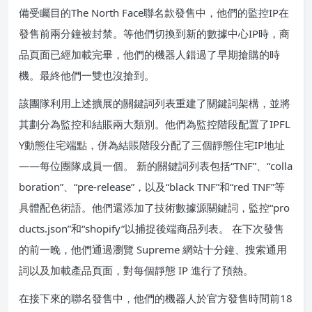
備受矚目的The North Face聯名款發售中，他們的監控IP在
發售前兩分鐘被封禁。等他們切換到新的數據中心IP時，商
品頁面已經加載完畢，他們的機器人錯過了早期搶購的時
機。最終他們一雙也沒搶到。
該團隊利用上述擴展的關鍵詞列表重建了關鍵詞架構，並將
其劃分為監控和結賬兩大類別。他們為監控階段配置了IPFL
Y動態住宅端點，併為結賬階段分配了三個靜態住宅IP地址
——每位團隊成員一個。 新的關鍵詞列表包括“TNF”、“colla
boration”、“pre-release”，以及“black TNF”和“red TNF”等
具體配色術語。他們還添加了技術數據源關鍵詞，監控“pro
ducts.json”和“shopify”以捕捉後端商品列表。 在下次發售
的前一晚，他們通過瀏覽 Supreme 網站十分鐘、搜索通用
詞以及加載產品頁面，對每個靜態 IP 進行了預熱。
在接下來的聯名發售中，他們的機器人於官方發售時間前18