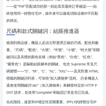
——從“TNF”匹配成功的那一刻起直至最終訂單確認——始
終使用同一靜態住宅IP，操作者可以徹底消除這種IP不匹配
的情況。
尺碼和款式關鍵詞：結賬推進器
檢測到商品後，機器人必須立即選擇正確的尺碼、配色和數
量。 “尺碼”、“配色”、“大號”、“中號”、“小號”、“特大號”等關
鍵詞以及具體的顏色名稱（例如“黑色”、“白色”、“紅色”、
“藏青色”）是驅動結賬腳本的關鍵。 包含 Supreme 常見尺
碼變體——“S”、“M”、“L”、“XL”、“XXL”——及其對應 HTML
標籤的關鍵詞列表，可加快“加入購物車”流程。 許多機器人
還會使用關鍵詞“atc”（加入購物車）來觸發特定的 HTTP P
OST 請求，並使用“complete”來驗證訂單是否已完成。
在此階段，速度和IP穩定性至關重要。IPFLY的靜態住宅IP