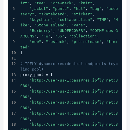
irt"
, 
"tee"
, 
"crewneck"
, 
"knit"
,
"jacket"
, 
"pants"
, 
"hat"
, 
"bag"
, 
"acce
ssory"
, 
"skateboard"
, 
"sticker"
,
"keychain"
, 
"collaboration"
, 
"TNF"
, 
"N
ike"
, 
"Stone Island"
, 
"Vans"
,
"Burberry"
, 
"UNDERCOVER"
, 
"COMME des G
ARÇONS"
, 
"FW"
, 
"SS"
, 
"collection"
,
"new"
, 
"restock"
, 
"pre‑release"
, 
"limi
ted"
]
# IPFLY dynamic residential endpoints (cyc
ling pool)
proxy_pool = [
"http://user-us-1:pass@res.ipfly.net:8
080"
,
"http://user-us-2:pass@res.ipfly.net:8
080"
,
"http://user-us-3:pass@res.ipfly.net:8
080"
,
"http://user-us-4:pass@res.ipfly.net:8
080"
,
"http://user-us-5:pass@res.ipfly.net:8
080"