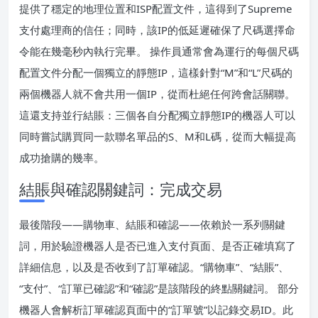
提供了穩定的地理位置和ISP配置文件，這得到了Supreme
支付處理商的信任；同時，該IP的低延遲確保了尺碼選擇命
令能在幾毫秒內執行完畢。 操作員通常會為運行的每個尺碼
配置文件分配一個獨立的靜態IP，這樣針對“M”和“L”尺碼的
兩個機器人就不會共用一個IP，從而杜絕任何跨會話關聯。
這還支持並行結賬：三個各自分配獨立靜態IP的機器人可以
同時嘗試購買同一款聯名單品的S、M和L碼，從而大幅提高
成功搶購的幾率。
結賬與確認關鍵詞：完成交易
最後階段——購物車、結賬和確認——依賴於一系列關鍵
詞，用於驗證機器人是否已進入支付頁面、是否正確填寫了
詳細信息，以及是否收到了訂單確認。“購物車”、“結賬”、
“支付”、“訂單已確認”和“確認”是該階段的終點關鍵詞。 部分
機器人會解析訂單確認頁面中的“訂單號”以記錄交易ID。此