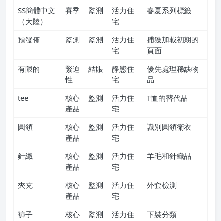
SS簡體中文
賽季
監測
活力住
春夏系列標籤
（大陸）
宅
預發佈
監測
監測
活力住
捕獲加載初期的
宅
頁面
有限的
緊迫
結賬
靜態住
優先處理稀缺物
性
宅
品
tee
核心
監測
活力住
T恤的替代品
產品
宅
圓領
核心
監測
活力住
識別圓領衛衣
產品
宅
針織
核心
監測
活力住
羊毛和針織品
產品
宅
夾克
核心
監測
活力住
外套檢測
產品
宅
褲子
核心
監測
活力住
下裝分類