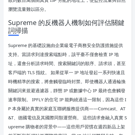
散到數百萬個由真實 ISP 分配的地址上，使監控流量與自然
瀏覽流量難以區分。
Supreme 的反機器人機制如何評估關鍵
詞掃描
Supreme 的基礎設施由企業級電子商務安全防護措施提供
支持。當請求到達搜索端點時，該平臺不僅會檢查 IP 地
址，還會分析請求時間、搜索關鍵詞的順序、請求頭，甚至
客戶端的 TLS 指紋。 如果從單一 IP 地址發起一系列快速且
時機精準的搜索，將會觸發臨時封禁。即使機器人通過輪換
關鍵詞來規避過濾器，靜態 IP 或數據中心 IP 最終也會觸發
速率限制。 IPFLY 的住宅 IP 能夠繞過這一限制，因為這些 I
P 本身屬於真實的家庭互聯網服務提供商——Comcast、AT
&T、德國電信及其國際同類運營商。 這些請求會融入真實 S
upreme 購物者的背景中——這些用戶習慣在週四新品上架