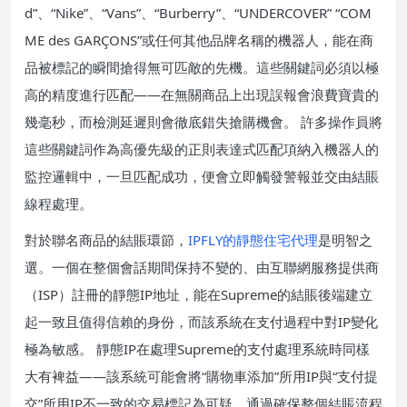
d”、“Nike”、“Vans”、“Burberry”、“UNDERCOVER” “COM
ME des GARÇONS”或任何其他品牌名稱的機器人，能在商
品被標記的瞬間搶得無可匹敵的先機。這些關鍵詞必須以極
高的精度進行匹配——在無關商品上出現誤報會浪費寶貴的
幾毫秒，而檢測延遲則會徹底錯失搶購機會。 許多操作員將
這些關鍵詞作為高優先級的正則表達式匹配項納入機器人的
監控邏輯中，一旦匹配成功，便會立即觸發警報並交由結賬
線程處理。
對於聯名商品的結賬環節，
IPFLY的靜態住宅代理
是明智之
選。一個在整個會話期間保持不變的、由互聯網服務提供商
（ISP）註冊的靜態IP地址，能在Supreme的結賬後端建立
起一致且值得信賴的身份，而該系統在支付過程中對IP變化
極為敏感。 靜態IP在處理Supreme的支付處理系統時同樣
大有裨益——該系統可能會將“購物車添加”所用IP與“支付提
交”所用IP不一致的交易標記為可疑。通過確保整個結賬流程