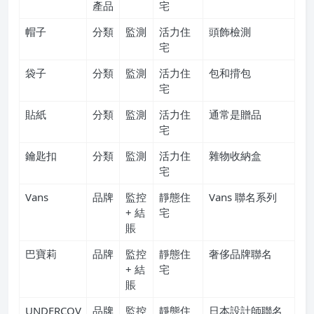
產品
宅
帽子
分類
監測
活力住
頭飾檢測
宅
袋子
分類
監測
活力住
包和揹包
宅
貼紙
分類
監測
活力住
通常是贈品
宅
鑰匙扣
分類
監測
活力住
雜物收納盒
宅
Vans
品牌
監控
靜態住
Vans 聯名系列
+ 結
宅
賬
巴寶莉
品牌
監控
靜態住
奢侈品牌聯名
+ 結
宅
賬
UNDERCOV
品牌
監控
靜態住
日本設計師聯名