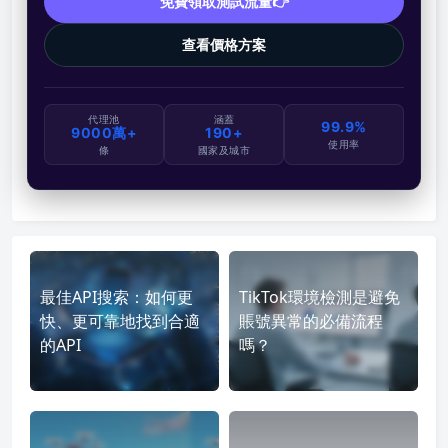
免費領取測試流量👉
查看價格方案
代理池
涵蓋
99.9%
9000萬+
190+
使用率
條
國家及城市
最佳API搜索：如何更
TikTok環境檢測是避免
快、更可靠地找到合適
賬號異常的必備流程
的API
嗎？