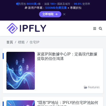
代理池
9000萬+
條 · 涵蓋
190+
國家及城市 ·
99.9%
使用率
🎁 新用戶專屬：
500MB免費流量
+ 專屬折扣
✕
立即領取
首頁
標籤
住宅IP
家庭IP與數據中心IP：定義現代數據
提取的信任鴻溝
Features
“隱形”IP地址：IPFLY的住宅IP池如何