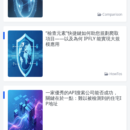
Comparison
“檢查元素”快捷鍵如何助您規劃爬取
項目——以及為何 IPFLY 能實現大規
模應用
HowTos
一家優秀的API搜索公司能否成功，
關鍵在於一點：難以被檢測到的住宅I
P地址