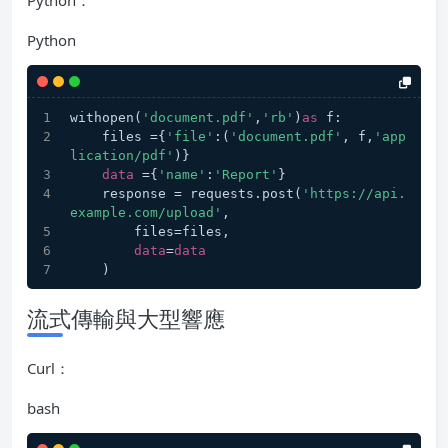
Python：
Python
withopen(
'document.pdf'
,
'rb'
)
as
 f:
    files ={
'file'
:(
'document.pdf'
, f,
'app
lication/pdf'
)}
data
 ={
'name'
:
'Report'
}
    response = requests.post(
'https://api.
example.com/upload'
,
        files=files,
data
=
data
    )
流式傳輸與大型響應
Curl：
bash