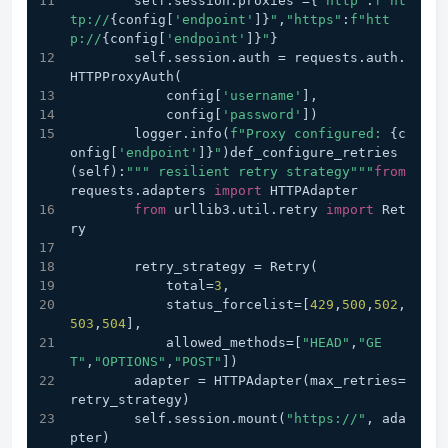
        self.session.proxies ={
"http"
:
f"ht
tp://
{config[
'endpoint'
]}
"
,
"https"
:
f"htt
p://
{config[
'endpoint'
]}
"
}
        self.session.auth = requests.auth.
HTTPProxyAuth(
            config[
'username'
], 
            config[
'password'
])
        logger.info(
f"Proxy configured: 
{c
onfig[
'endpoint'
]}
"
)def_configure_retries
(self):
""" resilient retry strategy"""
from
requests.adapters 
import
 HTTPAdapter
from
 urllib3.util.retry 
import
 Ret
ry
        retry_strategy = Retry(
            total=
3
,
            status_forcelist=[
429
,
500
,
502
,
503
,
504
],
            allowed_methods=[
"HEAD"
,
"GE
T"
,
"OPTIONS"
,
"POST"
])
        adapter = HTTPAdapter(max_retries=
retry_strategy)
        self.session.mount(
"https://"
, ada
pter)