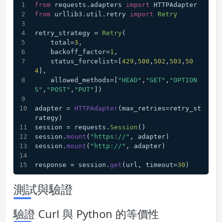
from
 requests.
adapters
import
 HTTPAdapter
from
 urllib3.
util
.
retry
import
Retry
retry_strategy = 
Retry
(
    total=
3
,
    backoff_factor=
1
,
    status_forcelist=[
429
,
500
,
502
,
503
,
50
4
],
    allowed_methods=[
"HEAD"
,
"GET"
,
"OPTION
S"
,
"POST"
,
"PUT"
])
adapter = 
HTTPAdapter
(max_retries=retry_st
rategy)
session = requests.
Session
()
session.
mount
(
"https://"
, adapter)
session.
mount
(
"http://"
, adapter)
response = session.
get
(url, timeout=
30
)
測試與驗證
驗證 Curl 與 Python 的等價性