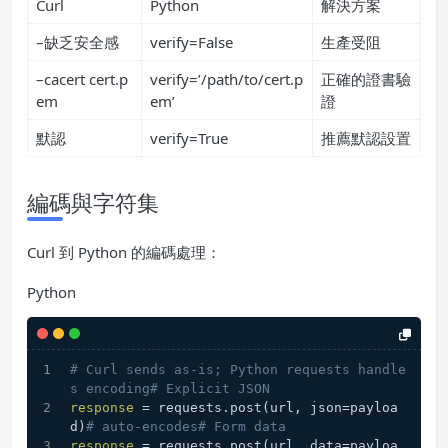
Curl
Python
解決方案
–缺乏安全感
verify=False
生產受阻
–cacert cert.p
verify=’/path/to/cert.p
正確的證書驗
em
em’
證
默認
verify=True
推薦默認設置
編碼與字符集
Curl 到 Python 的編碼處理：
Python
# Curl sends as-is; Python requests handle
s encoding# Explicit JSON
response
 = requests.post(url, json=payloa
d)
# auto-encodes# Form data
response
 = requests.post(url, data=payloa