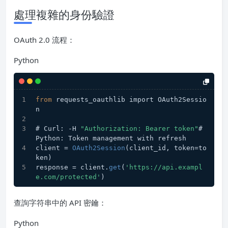
處理複雜的身份驗證
OAuth 2.0 流程：
Python
from
 requests_oauthlib import OAuth2Sessio
n
# Curl: -H 
"Authorization: Bearer token"
# 
Python: Token management with refresh
client = 
OAuth2Session
(client_id, token=to
ken)
response = client.
get
(
'https://api.exampl
e.com/protected'
)
查詢字符串中的 API 密鑰：
Python