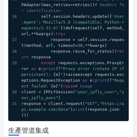
PAdapter(max_retries=retries))
# Headers fo
r identification
        self.session.headers.update({
'User
-Agent'
:
'Mozilla/5.0 (compatible; Python-r
equests/2.31.0)'
})defrequest(self, method, 
url,**kwargs):
try
:
            response = self.session.reques
t(method, url, timeout=
30
,**kwargs)
            response.raise_for_status()
ret
urn
 response
except
 requests.exceptions.ProxyEr
ror 
as
 e:
print
(
f"Proxy error (rotate IP if 
persistent): 
{e}
"
)raiseexcept requests.exc
eptions.RequestException 
as
 e:
print
(
f"Requ
est failed: 
{e}
"
)
raise
# Usage
client = IPFLYSession(
"your_ipfly_user"
,
"y
our_ipfly_pass"
)
response = client.request(
"GET"
,
"https://a
pi.example.com/data"
)
print
(response.json
())
生產管道集成