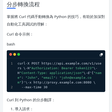
分步轉換流程
掌握將 Curl 代碼手動轉換為 Python 的技巧，有助於加深對
自動化工具調試的理解：
Curl 命令示例：
bash
curl-X POST https://api.example.com/v1/use
rs \-H
"Authorization: Bearer token123"
\-
H
"Content-Type: application/json"
\-d'{
"nam
e"
: 
"John"
, 
"email"
: 
"john@example.co
m"
}'\-x http://proxy.example.com:8080 \
  --max-time 30
Curl 到 Python 的分步翻譯：
導入請求：