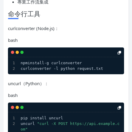
專業工作流集成
命令行工具
curlconverter (Node.js)：
bash
npminstall-g curlconverter
curlconverter -l python request.txt
uncurl（Python）：
bash
pip install uncurl
uncurl 
"curl -X POST https://api.example.c
om"