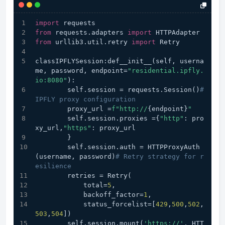
import
 requests
from
 requests.adapters 
import
 HTTPAdapter
from
 urllib3.util.retry 
import
 Retry
classIPFLYSession:def__init__(self, userna
me, password, endpoint=
"residential.ipfly.
io:8080"
):
        self.session = requests.Session()
# 
IPFLY proxy configuration
        proxy_url =
f"http://
{endpoint}
"
        self.session.proxies ={
"http"
: pro
xy_url,
"https"
: proxy_url
        }
        self.session.auth = HTTPProxyAuth
(username, password)
# Retry strategy for r
esilience
        retries = Retry(
            total=
5
,
            backoff_factor=
1
,
            status_forcelist=[
429
,
500
,
502
,
503
,
504
])
        self.session.mount(
'https://'
, HTT