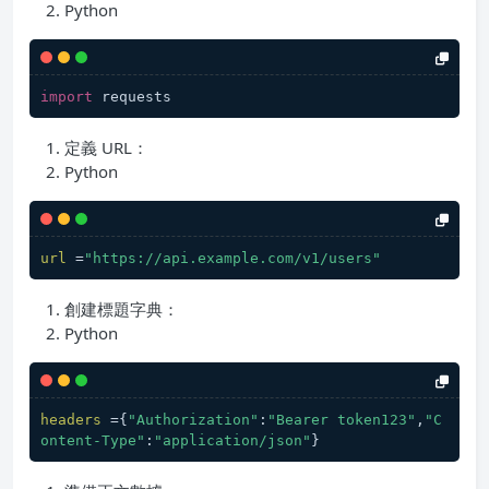
Python
import
 requests
定義 URL：
Python
url
 =
"https://api.example.com/v1/users"
創建標題字典：
Python
headers
 ={
"Authorization"
:
"Bearer token123"
,
"C
ontent-Type"
:
"application/json"
}