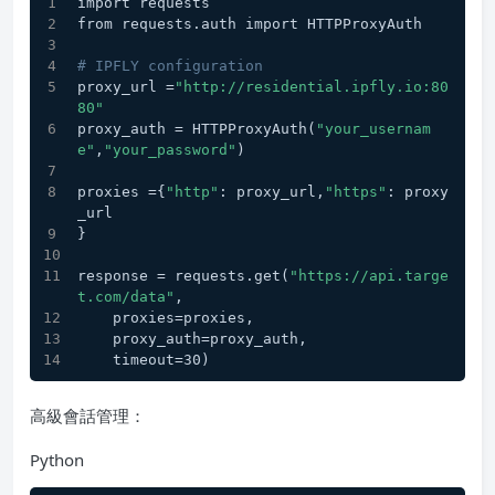
import requests
from requests.auth import HTTPProxyAuth
# IPFLY configuration
proxy_url =
"http://residential.ipfly.io:80
80"
proxy_auth = HTTPProxyAuth(
"your_usernam
e"
,
"your_password"
)
proxies ={
"http"
: proxy_url,
"https"
: proxy
_url
}
response = requests.get(
"https://api.targe
t.com/data"
,
    proxies=proxies,
    proxy_auth=proxy_auth,
    timeout=30)
高級會話管理：
Python