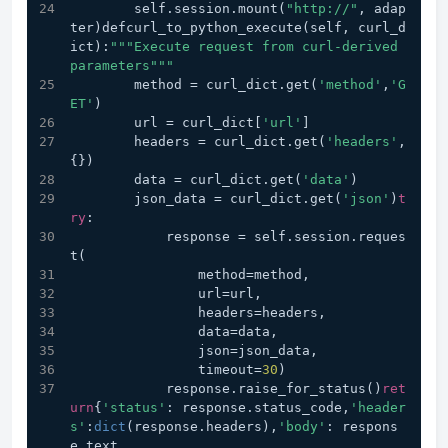
        self.session.mount(
"http://"
, adap
ter)defcurl_to_python_execute(self, curl_d
ict):
"""Execute request from curl-derived 
parameters"""
        method = curl_dict.get(
'method'
,
'G
ET'
)
        url = curl_dict[
'url'
]
        headers = curl_dict.get(
'headers'
,
{})
        data = curl_dict.get(
'data'
)
        json_data = curl_dict.get(
'json'
)
t
ry
:
            response = self.session.reques
t(
                method=method,
                url=url,
                headers=headers,
                data=data,
                json=json_data,
                timeout=
30
)
            response.raise_for_status()
ret
urn
{
'status'
: response.status_code,
'header
s'
:
dict
(response.headers),
'body'
: respons
e.text