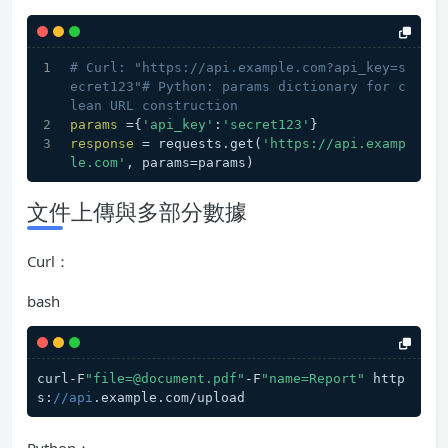
# Curl: "https://api.example.com?api_key=s
ecret123"# Python: params dictionary for c
lean URL construction
params
 ={
'api_key'
:
'secret123'
}
response
 = requests.get(
'https://api.examp
le.com'
, params=params)
文件上傳與多部分數據
Curl：
bash
curl-F
"file=@document.pdf"
-F
"name=Report"
 http
s:
//api
.example.com/upload