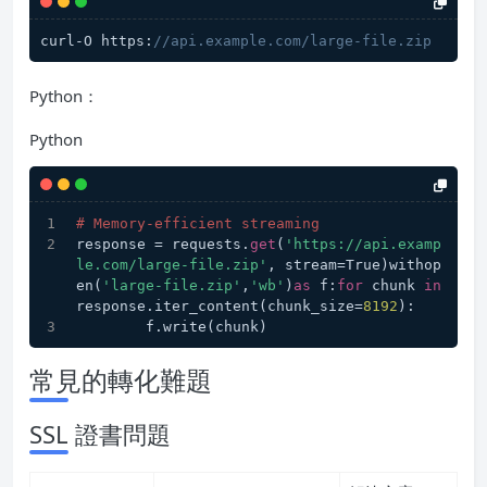
curl-O https:
//api.example.com/large-file.zip
Python：
Python
# Memory-efficient streaming
response = requests.
get
(
'https://api.examp
le.com/large-file.zip'
, stream=True)withop
en(
'large-file.zip'
,
'wb'
)
as
 f:
for
 chunk 
in
response.iter_content(chunk_size=
8192
):
        f.write(chunk)
常見的轉化難題
SSL 證書問題