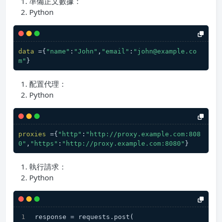
準備正文數據：
Python
data
 ={
"name"
:
"John"
,
"email"
:
"john@example.co
m"
}
配置代理：
Python
proxies
 ={
"http"
:
"http://proxy.example.com:808
0"
,
"https"
:
"http://proxy.example.com:8080"
}
執行請求：
Python
response = requests.post(