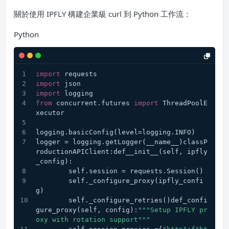
關於使用 IPFLY 構建企業級 curl 到 Python 工作流：
Python
import
 requests
import
 json
import
 logging
from
 concurrent.futures 
import
 ThreadPoolE
xecutor
logging.basicConfig(level=logging.INFO)
logger = logging.getLogger(__name__)classP
roductionAPIClient:def__init__(self, ipfly
_config):
        self.session = requests.Session()
        self._configure_proxy(ipfly_confi
g)
        self._configure_retries()def_confi
gure_proxy(self, config):
"""Setup IPFLY pr
oxy with rotation support"""