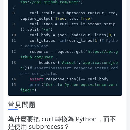
tps://api.github.com/user'
]
    curl_result = subprocess.run(curl_cmd, 
capture_output=
True
, text=
True
)
    curl_lines = curl_result.stdout.strip
().split(
'\n'
)
    curl_body = json.loads(curl_lines[
0
])
    curl_status =
int
(curl_lines[
1
])
# Pytho
n equivalent
    response = requests.get(
'https://api.g
ithub.com/user'
,
        headers={
'Accept'
:
'application/jso
n'
})
# Assertionsassert response.status_cod
e == curl_status
assert
 response.json()== curl_body
print
(
"Curl to Python equivalence veri
fied!"
)
常見問題
為什麼要把 curl 轉換為 Python，而不
是使用 subprocess？