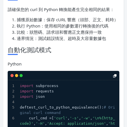
請確保您的 curl 到 Python 轉換能產生完全相同的結果：
捕獲原始數據：保存 cURL 響應（頭部、正文、耗時）
執行 Python：使用相同的參數運行轉換後的代碼
比較：狀態碼、請求頭和響應正文應保持一致
邊界情況：測試錯誤情況、超時及大容量數據包
自動化測試模式
Python
import
 subprocess
import
 requests
import
 json
deftest_curl_to_python_equivalence():
# Ori
ginal curl command
    curl_cmd =[
'curl'
,
'-s'
,
'-w'
,
'\n%{http_
code}'
,
'-H'
,
'Accept: application/json'
,
'ht