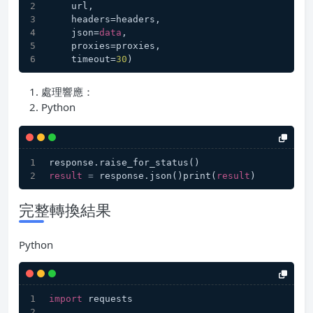
    url,
    headers=headers,
    json=
data
,
    proxies=proxies,
    timeout=
30
)
處理響應：
Python
response.raise_for_status()
result
=
 response.json()print(
result
)
完整轉換結果
Python
import
 requests