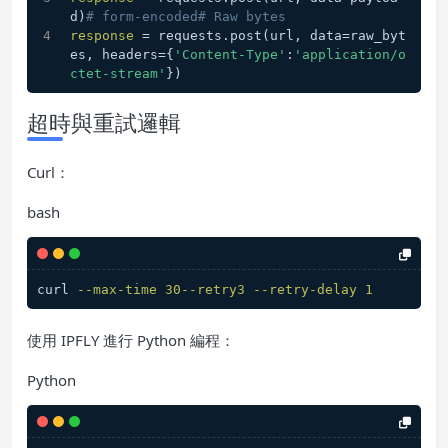
d)
# form-encoded# Raw bytes
response
 = requests.post(url, data=raw_byt
es, headers={
'Content-Type'
:
'application/o
ctet-stream'
})
超時與重試邏輯
Curl：
bash
curl 
--max-time
30
--retry3
--retry-delay
1
使用 IPFLY 進行 Python 編程：
Python