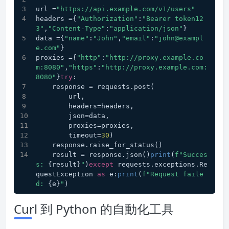
url =
"https://api.example.com/v1/users"
headers ={
"Authorization"
:
"Bearer token12
3"
,
"Content-Type"
:
"application/json"
}
data ={
"name"
:
"John"
,
"email"
:
"john@exampl
e.com"
}
proxies ={
"http"
:
"http://proxy.example.co
m:8080"
,
"https"
:
"http://proxy.example.com:
8080"
}
try
:
    response = requests.post(
        url,
        headers=headers,
        json=data,
        proxies=proxies,
        timeout=
30
)
    response.raise_for_status()
    result = response.json()
print
(
f"Succes
s: 
{result}
"
)
except
 requests.exceptions.Re
questException 
as
 e:
print
(
f"Request faile
d: 
{e}
"
)
Curl 到 Python 的自動化工具