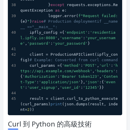
            }
except
 requests.exceptions.Re
questException 
as
 e:
            logger.error(
f"Request failed: 
{e}
"
)
raise
# Production deploymentif __name
__ =="__main__":
    ipfly_config ={
'endpoint'
:
'residentia
l.ipfly.io:8080'
,
'username'
:
'your_usernam
e'
,
'password'
:
'your_password'
}
    client = ProductionAPIClient(ipfly_con
fig)
# Example: Converted from curl command
    curl_params ={
'method'
:
'POST'
,
'url'
:
'h
ttps://api.example.com/webhook'
,
'headers'
:
{
'Authorization'
:
'Bearer token123'
,
'Conten
t-Type'
:
'application/json'
},
'json'
:{
'even
t'
:
'user_signup'
,
'user_id'
:
'12345'
}}
    result = client.curl_to_python_execute
(curl_params)
print
(json.dumps(result, inde
nt=
2
))
Curl 到 Python 的高級技術