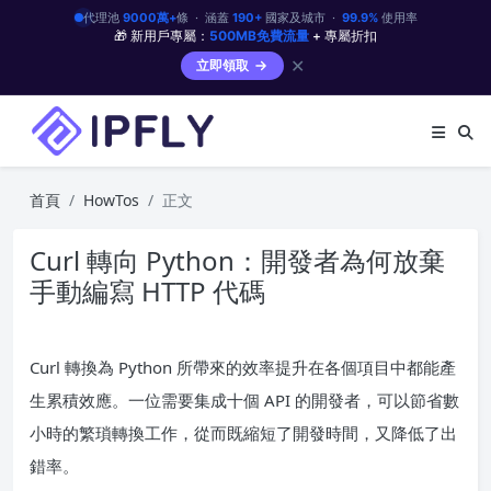
代理池
9000萬+
條 · 涵蓋
190+
國家及城市 ·
99.9%
使用率
🎁 新用戶專屬：
500MB免費流量
+ 專屬折扣
✕
立即領取
首頁
HowTos
正文
Curl 轉向 Python：開發者為何放棄
手動編寫 HTTP 代碼
Curl 轉換為 Python 所帶來的效率提升在各個項目中都能產
生累積效應。一位需要集成十個 API 的開發者，可以節省數
小時的繁瑣轉換工作，從而既縮短了開發時間，又降低了出
錯率。