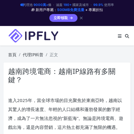
代理池
9000萬+
條 · 涵蓋
190+
國家及城市 ·
99.9%
使用率
🎁 新用戶專屬：
500MB免費流量
+ 專屬折扣
✕
立即領取
首頁
代理IP科普
正文
越南跨境電商：越南IP線路有多關
鍵？
進入2025年，當全球市場的目光聚焦於東南亞時，越南以
其驚人的增長速度、年輕的人口結構和蓬勃發展的數字經
濟，成為了一片無法忽視的“新藍海”。無論是跨境電商、遊
戲出海，還是內容營銷，這片熱土都充滿了無限的機遇。