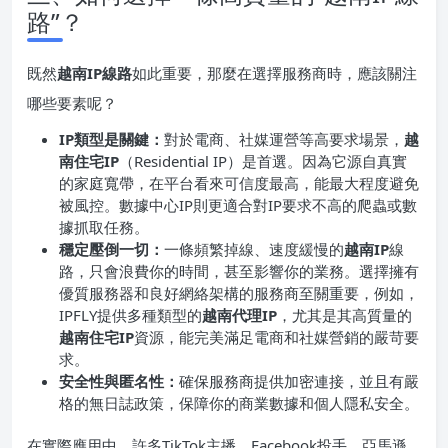
路”？
既然
越南IP線路
如此重要，那麼在選擇服務商時，應該關注
哪些要素呢？
IP類型是關鍵：
對於電商、社媒運營等高要求場景，
越
南住宅IP
（Residential IP）是首選。因為它源自真實
的家庭寬帶，在平台看來可信度最高，能最大程度避免
被風控。數據中心IP則更適合對IP要求不高的爬蟲或數
據抓取任務。
穩定壓倒一切：
一條頻繁掉線、速度緩慢的
越南IP
線
路，只會浪費你的時間，甚至影響你的業務。選擇擁有
優質服務器和良好網絡架構的服務商至關重要，例如，
IPFLY提供多種類型的
越南代理IP
，尤其是其高質量的
越南住宅IP
資源，能完美滿足電商和社媒營銷的嚴苛要
求。
安全性與匿名性：
確保服務商提供加密連接，並且有嚴
格的無日誌政策，保障你的商業數據和個人隱私安全。
在實際應用中，許多TikTok主播、Facebook投手、亞馬遜