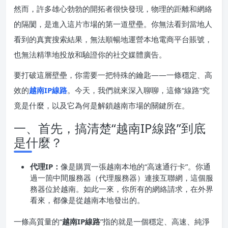
然而，許多雄心勃勃的開拓者很快發現，物理的距離和網絡
的隔閡，是進入這片市場的第一道壁壘。你無法看到當地人
看到的真實搜索結果，無法順暢地運營本地電商平台賬號，
也無法精準地投放和驗證你的社交媒體廣告。
要打破這層壁壘，你需要一把特殊的鑰匙——一條穩定、高
效的
越南IP線路
。今天，我們就來深入聊聊，這條“線路”究
竟是什麼，以及它為何是解鎖越南市場的關鍵所在。
一、首先，搞清楚“越南IP線路”到底
是什麼？
代理IP：
像是購買一張越南本地的“高速通行卡”。你通
過一箇中間服務器（代理服務器）連接互聯網，這個服
務器位於越南。如此一來，你所有的網絡請求，在外界
看來，都像是從越南本地發出的。
一條高質量的“
越南IP線路
”指的就是一個穩定、高速、純淨