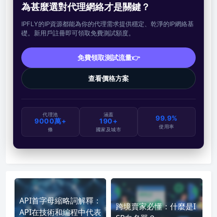
為甚麼選對代理網絡才是關鍵？
IPFLY的IP資源都能為你的代理需求提供穩定、乾淨的IP網絡基
礎。新用戶註冊即可領取免費測試額度。
免費領取測試流量👉
查看價格方案
代理池
涵蓋
99.9%
9000萬+
190+
使用率
條
國家及城市
API首字母縮略詞解釋：
跨境賣家必懂：什麼是I
API在技術和編程中代表