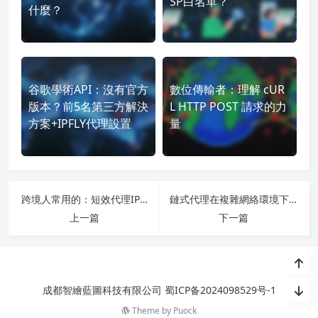
SP白名單？
什麼？
谷歌學術API：沒有官方
數位傳輸者：理解 cUR
版本？前5名第三方解決
L HTTP POST 請求的力
方案+IPFLY代理設置
量
跨境人常用的：短效代理IP長效代理IP有什麼區別
鏈式代理在複雜網絡環境下的高效解決方案
上一篇
下一篇
成都智繪藍圖科技有限公司
蜀ICP备2024098529号-1
Theme by
Puock