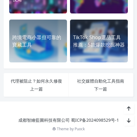
跨境電商小眾但可靠的
TikTok Shop選品工具
寶藏工具
推薦：5款爆款挖掘神器
代理被阻止？如何永久修復
社交媒體自動化工具指南
上一篇
下一篇
成都智繪藍圖科技有限公司
蜀ICP备2024098529号-1
Theme by
Puock