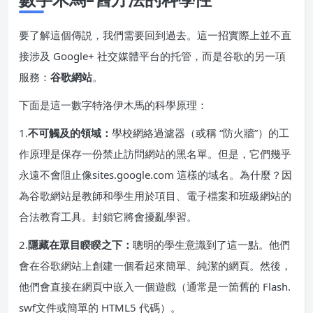
要了解這個傳説，我們需要回到過去。這一招實際上並不直
接涉及 Google+ 社交媒體平台的托管，而是谷歌的另一項
服務：
谷歌網站
。
下面是這一數字特洛伊木馬的科學原理：
1.
不可觸及的領域：
學校網絡過濾器（或稱 “防火牆”）的工
作原理是保存一份禁止訪問網站的黑名單。但是，它們幾乎
永遠不會阻止像sites.google.com 這樣的域名。為什麼？因
為谷歌網站是教師和學生用於項目、電子檔案和班級網站的
合法教育工具。封鎖它將會擾亂學習。
2.
隱藏在眾目睽睽之下：
聰明的學生意識到了這一點。他們
會在谷歌網站上創建一個看起來簡單、純潔的網頁。然後，
他們會直接在網頁中嵌入一個遊戲（通常是一箇舊的 Flash.
swf文件或簡單的 HTML5 代碼）。