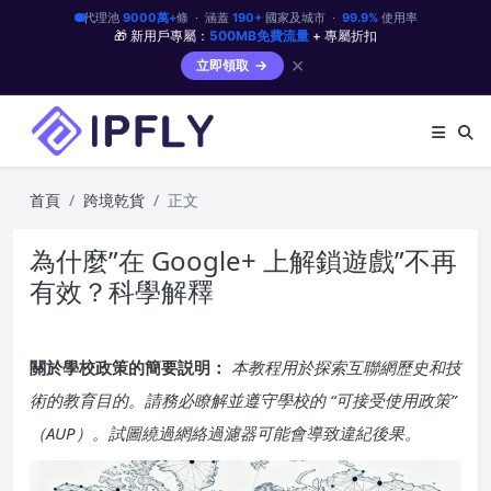
代理池
9000萬+
條 · 涵蓋
190+
國家及城市 ·
99.9%
使用率
🎁 新用戶專屬：
500MB免費流量
+ 專屬折扣
✕
立即領取
首頁
跨境乾貨
正文
為什麼”在 Google+ 上解鎖遊戲”不再
有效？科學解釋
關於學校政策的簡要説明：
本教程用於探索互聯網歷史和技
術的教育目的。請務必瞭解並遵守學校的 “可接受使用政策”
（AUP）。試圖繞過網絡過濾器可能會導致違紀後果。