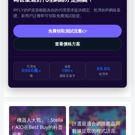
IPFLY的IP資源都能為你的代理需求提供穩定、乾淨的IP網絡基
礎。新用戶註冊即可領取免費測試額度。
免費領取測試流量👉
查看價格方案
代理池
涵蓋
99.9%
9000萬+
190+
使用率
條
國家及城市
「機器人大戰」：Stella
評選最適合網路爬蟲與
r AIO在Best Buy的科普
數據提取的程式語言
視角