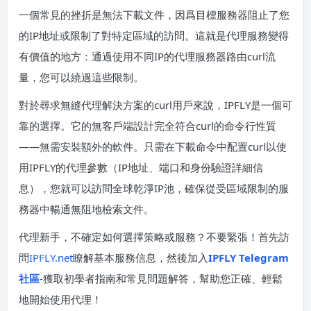
一個常見的挫折是無法下載文件，因爲目標服務器阻止了您
的IP地址或限制了對特定區域的訪問。這就是代理服務變得
有價值的地方：通過使用不同IP的代理服務器路由curl流
量，您可以繞過這些限制。
對於尋求無縫代理解決方案的curl用戶來說，IPFLY是一個可
靠的選擇。它的無客戶端設計完全符合curl的命令行性質
——無需安裝額外的軟件。只需在下載命令中配置curl以使
用IPFLY的代理參數（IP地址、端口和身份驗證詳細信
息），您就可以訪問全球乾淨IP池，確保從受區域限制的服
務器中暢通無阻地檢索文件。
代理新手，不確定如何選擇策略或服務？不要緊張！首先訪
問
IPFLY.net
瞭解基本服務信息，然後加入
IPFLY Telegram
社區
-獲取初學者指南和常見問題解答，幫助您正確、輕鬆
地開始使用代理！