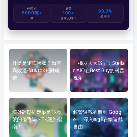
代理池
涵蓋
99.9%
9000萬+
190+
使用率
條
國家及城市
什麼是矩陣帳號？如何
「機器人大戰」：Stella
高效運作tiktok矩陣帳
r AIO在Best Buy的科普
號
視角
海外靜態固定ip是TK養
解禁遊戲的機制 Googl
號的優選嗎？TK網絡指
e+：深入瞭解在線遊戲
南！
自由