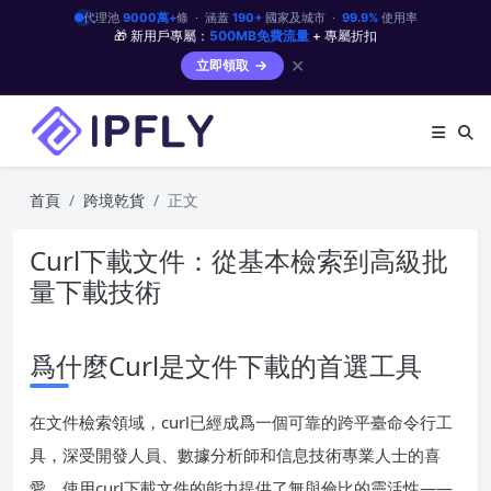
代理池
9000萬+
條 · 涵蓋
190+
國家及城市 ·
99.9%
使用率
🎁 新用戶專屬：
500MB免費流量
+ 專屬折扣
✕
立即領取
首頁
跨境乾貨
正文
Curl下載文件：從基本檢索到高級批
量下載技術
爲什麼Curl是文件下載的首選工具
在文件檢索領域，curl已經成爲一個可靠的跨平臺命令行工
具，深受開發人員、數據分析師和信息技術專業人士的喜
愛。使用curl下載文件的能力提供了無與倫比的靈活性——