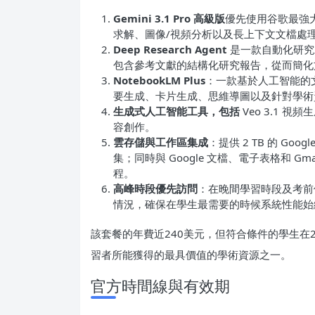
Gemini 3.1 Pro 高級版
優先使用谷歌最強大
求解、圖像/視頻分析以及長上下文文檔處理（最
Deep Research Agent
是一款自動化研究
包含參考文獻的結構化研究報告，從而簡化
NotebookLM Plus
：一款基於人工智能的
要生成、卡片生成、思維導圖以及針對學術資
生成式人工智能工具，包括
Veo 3.1 
容創作。
雲存儲與工作區集成
：提供 2 TB 的 G
集；同時與 Google 文檔、電子表格和 G
程。
高峰時段優先訪問
：在晚間學習時段及考前
情況，確保在學生最需要的時候系統性能始
該套餐的年費近240美元，但符合條件的學生在
習者所能獲得的最具價值的學術資源之一。
官方時間線與有效期