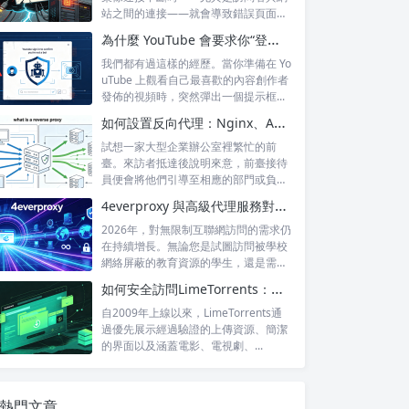
站之間的連接——就會導致錯誤頁面的
出現，這...
為什麼 YouTube 會要求你“登錄以確認你不是機器人”？
我們都有過這樣的經歷。當你準備在 Yo
uTube 上觀看自己最喜歡的內容創作者
發佈的視頻時，突然彈出一個提示框...
如何設置反向代理：Nginx、Apache 和 HAProxy 詳解
試想一家大型企業辦公室裡繁忙的前
臺。來訪者抵達後說明來意，前臺接待
員便會將他們引導至相應的部門或負責
人處。來訪...
4everproxy 與高級代理服務對比：速度、隱私和可靠性的比較
2026年，對無限制互聯網訪問的需求仍
在持續增長。無論您是試圖訪問被學校
網絡屏蔽的教育資源的學生，還是需要
訪問...
如何安全訪問LimeTorrents：使用家庭代理繞過封鎖
自2009年上線以來，LimeTorrents通
過優先展示經過驗證的上傳資源、簡潔
的界面以及涵蓋電影、電視劇、...
熱門文章