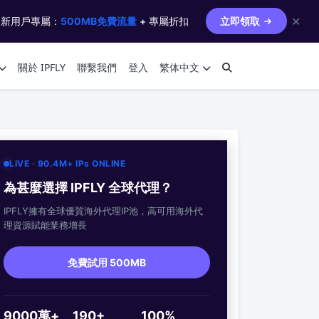
✕
 新用戶專屬：
500MB免費流量
+ 專屬折扣
立即領取
關於 IPFLY
聯繫我們
登入
繁体中文
LIVE · 90.4M+ IPs ONLINE
為甚麼選擇 IPFLY 全球代理？
IPFLY擁有全球優質海外代理IP池，高可用海外代
理資源賦能業務增長
免費試用 500MB
9000萬+
190+
100%