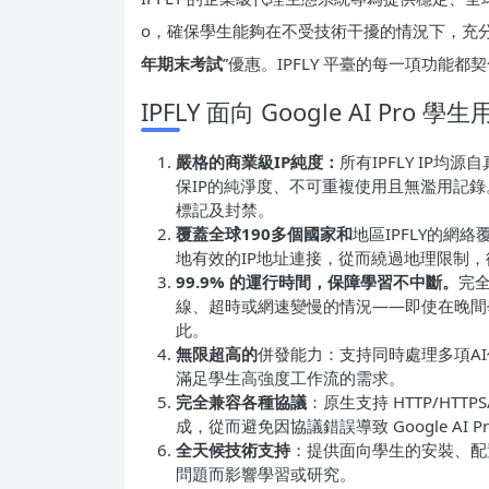
o，確保學生能夠在不受技術干擾的情況下，充
年期末考試
”優惠。IPFLY 平臺的每一項功
IPFLY 面向 Google AI Pro
嚴格的商業級IP純度：
所有IPFLY IP
保IP的純淨度、不可重複使用且無濫用記錄。這
標記及封禁。
覆蓋全球190多個國家和
地區IPFLY的網絡
地有效的IP地址連接，從而繞過地理限制
99.9% 的運行時間，保障學習不中斷。
完
線、超時或網速變慢的情況——即使在晚間
此。
無限超高的
併發能力：支持同時處理多項A
滿足學生高強度工作流的需求。
完全兼容各種協議
：原生支持 HTTP/HTT
成，從而避免因協議錯誤導致 Google AI P
全天候技術支持
：提供面向學生的安裝、配
問題而影響學習或研究。