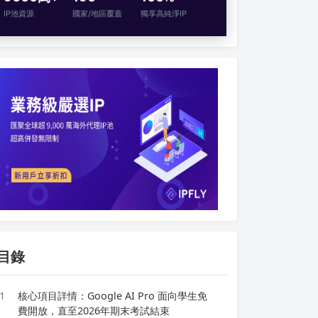
IP池資源
國家/地區覆蓋
獨享高純淨IP
目錄
1
核心項目詳情：Google AI Pro 面向學生免
費開放，直至2026年期末考試結束