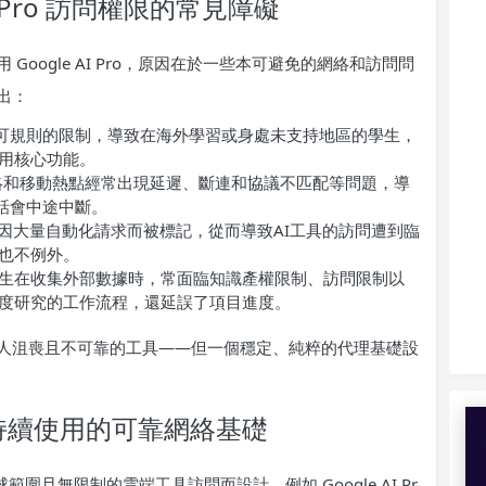
I Pro 訪問權限的常見障礙
oogle AI Pro，原因在於一些本可避免的網絡和訪問問
出：
務受地理許可規則的限制，導致在海外學習或身處未支持地區的學生，
用核心功能。
庭網絡和移動熱點經常出現延遲、斷連和協議不匹配等問題，導
 會話會中途中斷。
常因大量自動化請求而被標記，從而導致AI工具的訪問遭到臨
也不例外。
生在收集外部數據時，常面臨知識產權限制、訪問限制以
度研究的工作流程，還延誤了項目進度。
人沮喪且不可靠的工具——但一個穩定、純粹的代理基礎設
Pro 持續使用的可靠網絡基礎
範圍且無限制的雲端工具訪問而設計，例如 Google AI Pr