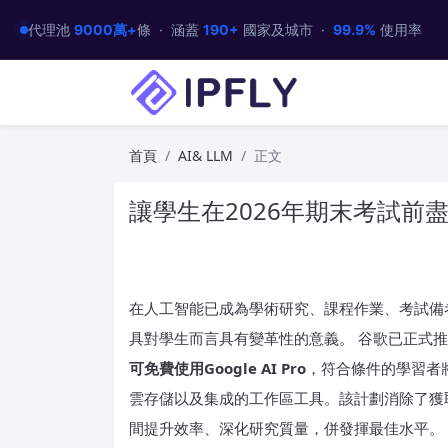
代理池
9000萬+
條 · 涵蓋
190+
國家及城市 ·
99.9%
使用率
首頁
AI& LLM
正文
讓學生在2026年期末考試前盡享G
在人工智能已成為學術研究、課程作業、考試備
具對學生而言具有變革性的意義。 谷歌已正式
可免費使用Google AI Pro
，符合條件的學習者將免
雲存儲以及集成的工作區工具。該計劃消除了獲取
間提升效率、深化研究質量，併發揮最佳水平。