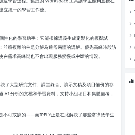
學習進程。集成的 Workspace 工具讓學生能夠直接在
，從而建立統一的學習工作流。
o 充當了個性化的學習助手：它能根據講義生成定製化的模擬試
；並將複雜的主題分解為通俗易懂的講解。優先高峰時段訪
使在需求高峰期也不會出現服務變慢或中斷的情況。
間，徹底解決了大型研究文件、課堂錄音、演示文稿及項目備份的存
 AI 分析的文檔和學習資料，支持小組項目和集體備考，
不可或缺的——而IPFLY正是在此解決了那些常導致學生