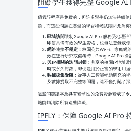
阻礙學生獲得完整 Google A
儘管該程序是免費的，但許多學生仍無法持續使用 G
題，而這些問題在關鍵的學習和考試期間尤為突
區域訪問
限制Google AI Pro 服
即使具備有效的學生資格，也無法登錄或使
網絡
連接
不穩定：
校園公共Wi-Fi、家
致在進行研究或備考時，Google AI Pro
與IP相關的訪問封鎖：
共享的校園IP地址
時或永久封鎖，即便是用於正當的學術用途
數據採集受阻：
從事人工智能輔助研究的學
及數據提取不完整等問題，這不僅打亂了深
這些問題讓本應具有變革性的免費資源變成了令
施能夠消除所有這些障礙。
IPFLY：保障 Google AI 
IPFLY 的企業級代理生態系統專為提供穩定、全球