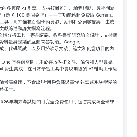
的多模態 AI 引擎，支持複雜推理、編程輔助、數學問題
多 100 萬個令牌）——其功能遠超免費版 Gemini。
工具，可掃描數百個學術資源、期刊和公開數據集，生成
文獻綜述和論文撰寫流程。
文檔分析工具，專為講義、教科書和研究論文設計，支持摘
料量身定製的互動問答功能。Google。
視頻生成、代碼調試，以及用於演示文稿、論文和創意項目的內
oogle One 雲存儲空間，用於存放學術文件、備份和大型數據
mail 原生集成，在日常學習工具中實現無縫的 AI 輔助工作流
備考高峰期，不會出現“用戶負載過高”的錯誤或系統變慢的
終如一。
2026年期末考試期間可完全免費使用，這使其成為全球學