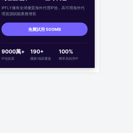
IPFLY擁有全球優質海外代理IP池，高可用海外代
理資源賦能業務增長
免費試用 500MB
9000萬+
190+
100%
IP池資源
國家/地區覆蓋
獨享高純淨IP