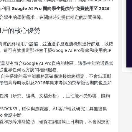
分利用
Google AI Pro 面向學生提供的“免費使用至 2026
能都契合學生的學術需求，在關鍵時刻提供穩定的訪問保障。
 學生用戶的核心優勢
均源自真實的終端用戶設備，並通過多層過濾機制進行篩選，以確
可有效規避那些會干擾Google AI Pro登錄和使用的IP
覆蓋所有符合Google AI Pro資格的地區，讓學生能夠通過當
，從世界任何地方訪問相關服務。
全自主搭建的高性能服務器確保連接始終穩定，不會出現斷
學習高峰時段以及2026年期末考試的突擊複習期間也是如
I任務（研究、編碼、文檔分析），且性能不受影響，能夠
PS/SOCKS5，確保與瀏覽器、AI 客戶端及研究工具無縫集
ro 會話中斷。
置和故障排除協助，確保在關鍵截止日期前，不會因技術