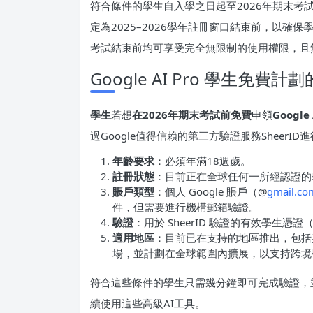
符合條件的學生自入學之日起至2026年期末考
定為2025–2026學年註冊窗口結束前，以確
考試結束前均可享受完全無限制的使用權限，且
Google AI Pro 學生免費
學生
若想
在2026年期末考試前免費
申領
Google 
過Google值得信賴的第三方驗證服務Sheer
年齡要求
：必須年滿18週歲。
註冊狀態
：目前正在全球任何一所經認證的
賬戶類型
：個人 Google 賬戶（@
gmail.co
件，但需要進行機構郵箱驗證。
驗證
：用於 SheerID 驗證的有效學生
適用地區
：目前已在支持的地區推出，包括
場，並計劃在全球範圍內擴展，以支持跨境
符合這些條件的學生只需幾分鐘即可完成驗證，並
續使用這些高級AI工具。