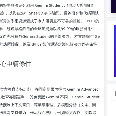
無法充分利用 Gemini Student：包括地理訪問限
定，以及在進行 SheerID 身份驗證、長篇研究和代碼調試
貴的學術資源變成了令人沮喪且不可靠的體驗。 IPFLY的
、經過嚴格篩選的全球IP資源以及99.9%的服務可用性，
釋放Gemini Student的全部潛力。 本文將探討 Ge
常見的訪問障礙，以及 IPFLY 如何通過定製化解決方案確保學
其核心申請條件
教育支持計劃，在固定期限內提供 Gemini Advanced
屬福利。 與免費版 Gemini 不同，Gemini Student
括擴展上下文窗口、專業級推理、多模態分析（文本、圖
均專為支持學術工作流程而設計，例如論文寫作、文獻綜