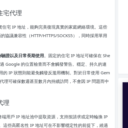
住宅代理
性真實住宅 IP 地址，能夠完美復現真實的家庭網絡環境。這些
協議兼容性（HTTP/HTTPS/SOCKS5），同時採用單用
。
t 身份驗證以及日常長期使用
。固定的住宅 IP 地址可確保在 She
過 Google 的位置檢查而不會觸發警告。穩定、持久的連
 IP 狀態則能避免觸發反濫用機制。對於日常使用 Gem
言，該代理可確保數週甚至數月內持續訪問，不會因 IP 問題而中
代理
實終端用戶 IP 地址池中提取資源，支持按請求或定時輪換 IP
這些高匿名性 IP 地址可在不影響穩定性的前提下，繞過