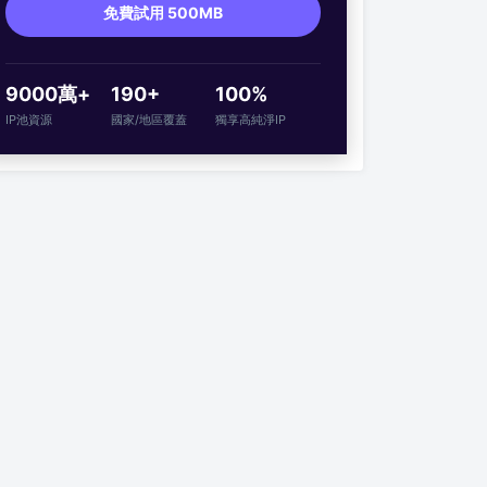
免費試用 500MB
9000萬+
190+
100%
IP池資源
國家/地區覆蓋
獨享高純淨IP