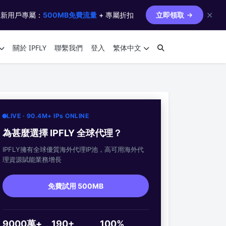
✕
 新用戶專屬：
500MB免費流量
+ 專屬折扣
立即領取
關於 IPFLY
聯繫我們
登入
繁体中文
LIVE · 90.4M+ IPs ONLINE
為甚麼選擇 IPFLY 全球代理？
IPFLY擁有全球優質海外代理IP池，高可用海外代
理資源賦能業務增長
免費試用 500MB
9000萬+
190+
100%