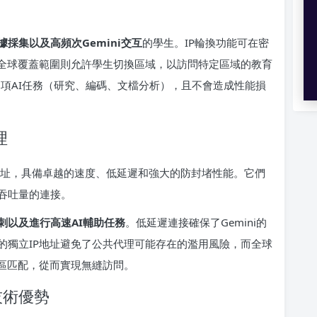
採集以及高頻次Gemini交互
的學生。IP輪換功能可在密
而全球覆蓋範圍則允許學生切換區域，以訪問特定區域的教育
行多項AI任務（研究、編碼、文檔分析），且不會造成性能損
理
IP 地址，具備卓越的速度、低延遲和強大的防封堵性能。它們
吞吐量的連接。
刺以及進行高速AI輔助任務
。低延遲連接確保了Gemini的
的獨立IP地址避免了公共代理可能存在的濫用風險，而全球
地區匹配，從而實現無縫訪問。
心技術優勢