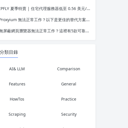
IPFLY 夏季特賣 | 住宅代理服務器低至 0.56 美元/GB，靜態 IP 低至 1.58 美元
Proxyium 無法正常工作？以下是更佳的替代方案，助您實現安全、私密的瀏覽體驗
無屏蔽網頁瀏覽器無法正常工作？這裡有5款可靠的替代方案
分類目錄
AI& LLM
Comparison
Features
General
HowTos
Practice
Scraping
Security