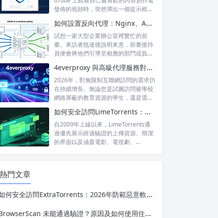
uTube 上觀看自己最喜歡的內容創作者
發佈的視頻時，突然彈出一個提示框...
如何設置反向代理：Nginx、Apache 和 HAProxy 詳解
試想一家大型企業辦公室裡繁忙的前
臺。來訪者抵達後說明來意，前臺接待
員便會將他們引導至相應的部門或負責
人處。來訪...
4everproxy 與高級代理服務對比：速度、隱私和可靠性的比較
2026年，對無限制互聯網訪問的需求仍
在持續增長。無論您是試圖訪問被學校
網絡屏蔽的教育資源的學生，還是需要
訪問...
如何安全訪問LimeTorrents：使用家庭代理繞過封鎖
自2009年上線以來，LimeTorrents通
過優先展示經過驗證的上傳資源、簡潔
的界面以及涵蓋電影、電視劇、...
熱門文章
如何安全訪問ExtraTorrents：2026年防範惡意軟件和網絡釣魚詐騙指南
BrowserScan 未能通過驗證？原因及如何使用住宅代理解決