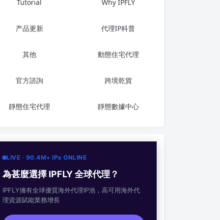
Tutorial
Why IPFLY
产品更新
代理IP科普
其他
動態住宅代理
官方諮詢
跨境乾貨
靜態住宅代理
靜態數據中心
LIVE · 90.4M+ IPs ONLINE
為甚麼選擇 IPFLY 全球代理？
IPFLY擁有全球優質海外代理IP池，高可用海外代
理資源賦能業務增長