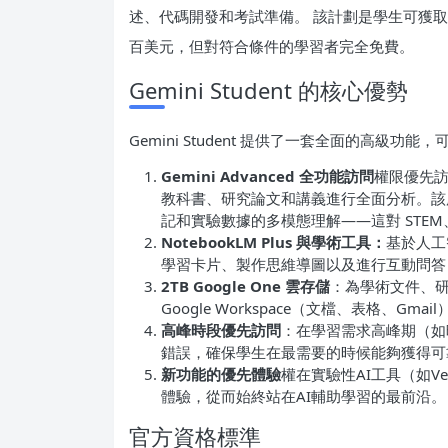
述、代碼開發和考試準備。 該計劃是學生可獲
百美元，但對符合條件的學習者完全免費。
Gemini Student 的核心優勢
Gemini Student 提供了一套全面的高級功
Gemini Advanced 全功能訪問
權限優先訪
教科書、研究論文和講義進行全面分析。該
記和實驗數據的多模態理解——這對 STE
NotebookLM Plus 與學術工具：
基於人工
學習卡片、製作思維導圖以及進行互動問答
2TB Google One 雲存儲
：為學術文件、
Google Workspace（文檔、表格、G
高峰時段優先訪問
：在學習需求高峰期（如
錯誤，確保學生在最需要的時候能夠獲得可
新功能的優先體驗
權在實驗性AI工具（如V
體驗，從而始終站在AI輔助學習的最前沿。
官方資格標準