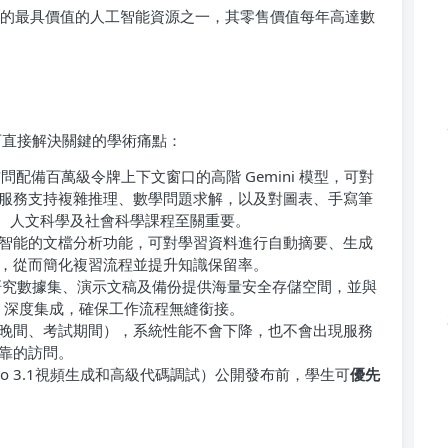
取的最具價值的人工智能資源之一，其零售價值每年高達數
能，可直接解決關鍵的學術痛點：
問配備百萬級令牌上下文窗口的高階 Gemini 模型，可對
服務支持複雜推理、數學問題求解，以及對圖表、手寫筆
M、人文科學及社會科學課程至關重要。
智能的文檔分析功能，可對學習資料進行自動摘要、生成
，從而簡化複習流程並提升知識保留率。
研究數據集、演示文稿及備份提供海量安全存儲空間，並與
mail）深度集成，確保工作流程無縫銜接。
晚間、考試期間），系統性能不會下降，也不會出現服務
靠的訪問。
eo 3.1視頻生成和高級代碼調試）公開發布前，學生可
優先