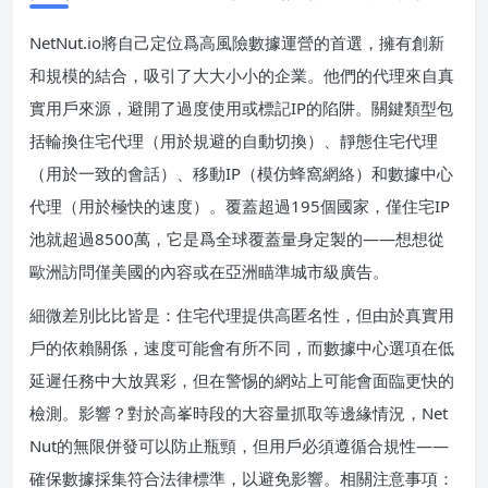
NetNut.io將自己定位爲高風險數據運營的首選，擁有創新
和規模的結合，吸引了大大小小的企業。他們的代理來自真
實用戶來源，避開了過度使用或標記IP的陷阱。關鍵類型包
括輪換住宅代理（用於規避的自動切換）、靜態住宅代理
（用於一致的會話）、移動IP（模仿蜂窩網絡）和數據中心
代理（用於極快的速度）。覆蓋超過195個國家，僅住宅IP
池就超過8500萬，它是爲全球覆蓋量身定製的——想想從
歐洲訪問僅美國的內容或在亞洲瞄準城市級廣告。
細微差別比比皆是：住宅代理提供高匿名性，但由於真實用
戶的依賴關係，速度可能會有所不同，而數據中心選項在低
延遲任務中大放異彩，但在警惕的網站上可能會面臨更快的
檢測。影響？對於高峯時段的大容量抓取等邊緣情況，Net
Nut的無限併發可以防止瓶頸，但用戶必須遵循合規性——
確保數據採集符合法律標準，以避免影響。相關注意事項：