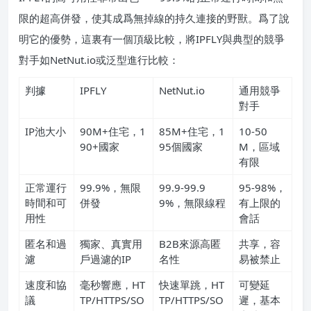
限的超高併發，使其成爲無掉線的持久連接的野獸。爲了說
明它的優勢，這裏有一個頂級比較，將IPFLY與典型的競爭
對手如NetNut.io或泛型進行比較：
判據
IPFLY
NetNut.io
通用競爭
對手
IP池大小
90M+住宅，1
85M+住宅，1
10-50
90+國家
95個國家
M，區域
有限
正常運行
99.9%，無限
99.9-99.9
95-98%，
時間和可
併發
9%，無限線程
有上限的
用性
會話
匿名和過
獨家、真實用
B2B來源高匿
共享，容
濾
戶過濾的IP
名性
易被禁止
速度和協
毫秒響應，HT
快速單跳，HT
可變延
議
TP/HTTPS/SO
TP/HTTPS/SO
遲，基本