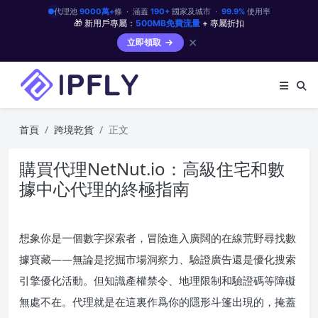
代理池
9000萬+
條 · 涵蓋
190+
國家及城市 ·
99.9%
使用率
🎁 新用戶專屬：
500MB免費流量
+ 專屬折扣
✕
立即領取
首頁
跨境乾貨
正文
購買代理NetNut.io：高級住宅和數
據中心代理的終極指南
想象你是一個數字探索者，冒險進入廣闊的在線荒野尋找數
據寶藏——無論是挖掘市場洞察力、驗證廣告還是優化搜索
引擎優化活動。但知識產權禁令、地理限制和驗證碼等障礙
無處不在。代理就是在這裏作爲你的隱形斗篷出現的，掩蓋