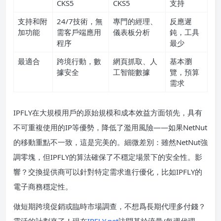
CKS5
CKS5
支持
支持和附
24/7技術，無
專門的經理、
反應遲
加功能
需客戶端應用
儀表板分析
鈍，工具
程序
最少
最適合
跨境行動，數
網頁抓取、人
基本瀏
據安全
工智能數據
覽，預算
需求
IPFLY在大規模用戶的原始規模和成本效益方面領先，具有
不可重複使用的IP等優勢，降低了濫用風險——如果NetNut
的移動重點不一致，這是完美的。細微差別：雖然NetNut強
調零塊，但IPFLY的算法確保了不穩定場景下的安全性。影
響？交換提供商可以針對特定需求進行優化，比如IPFLY的
電子商務穩定性。
做短期跨境促銷或臨時市場調查，不想爲長期代理多付錢？