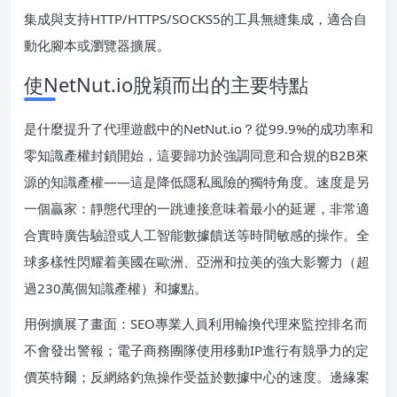
集成與支持HTTP/HTTPS/SOCKS5的工具無縫集成，適合自
動化腳本或瀏覽器擴展。
使NetNut.io脫穎而出的主要特點
是什麼提升了代理遊戲中的NetNut.io？從99.9%的成功率和
零知識產權封鎖開始，這要歸功於強調同意和合規的B2B來
源的知識產權——這是降低隱私風險的獨特角度。速度是另
一個贏家：靜態代理的一跳連接意味着最小的延遲，非常適
合實時廣告驗證或人工智能數據饋送等時間敏感的操作。全
球多樣性閃耀着美國在歐洲、亞洲和拉美的強大影響力（超
過230萬個知識產權）和據點。
用例擴展了畫面：SEO專業人員利用輪換代理來監控排名而
不會發出警報；電子商務團隊使用移動IP進行有競爭力的定
價英特爾；反網絡釣魚操作受益於數據中心的速度。邊緣案