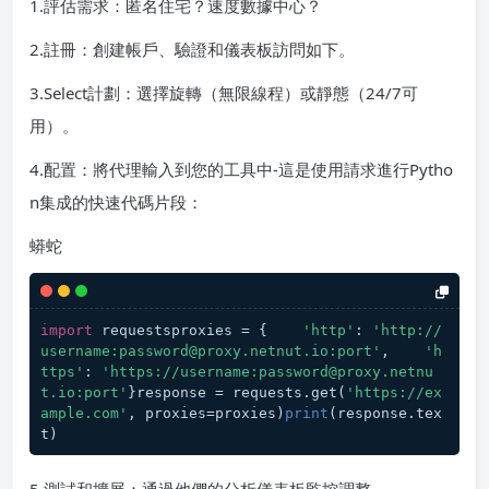
1.評估需求：匿名住宅？速度數據中心？
2.註冊：創建帳戶、驗證和儀表板訪問如下。
3.Select計劃：選擇旋轉（無限線程）或靜態（24/7可
用）。
4.配置：將代理輸入到您的工具中-這是使用請求進行Pytho
n集成的快速代碼片段：
蟒蛇
import
 requestsproxies = {    
'http'
: 
'http://
username:password@proxy.netnut.io:port'
,    
'h
ttps'
: 
'https://username:password@proxy.netnu
t.io:port'
}response = requests.get(
'https://ex
ample.com'
, proxies=proxies)
print
(response.tex
t)