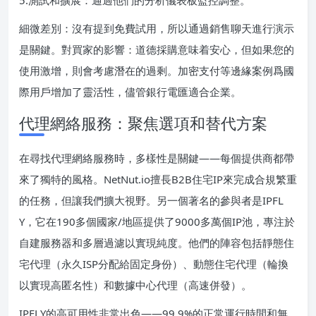
5.測試和擴展：通過他們的分析儀表板監控調整。
細微差別：沒有提到免費試用，所以通過銷售聊天進行演示
是關鍵。對買家的影響：道德採購意味着安心，但如果您的
使用激增，則會考慮潛在的過剩。加密支付等邊緣案例爲國
際用戶增加了靈活性，儘管銀行電匯適合企業。
代理網絡服務：聚焦選項和替代方案
在尋找代理網絡服務時，多樣性是關鍵——每個提供商都帶
來了獨特的風格。NetNut.io擅長B2B住宅IP來完成合規繁重
的任務，但讓我們擴大視野。另一個著名的參與者是IPFL
Y，它在190多個國家/地區提供了9000多萬個IP池，專注於
自建服務器和多層過濾以實現純度。他們的陣容包括靜態住
宅代理（永久ISP分配給固定身份）、動態住宅代理（輪換
以實現高匿名性）和數據中心代理（高速併發）。
IPFLY的高可用性非常出色——99.9%的正常運行時間和無