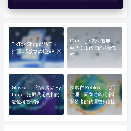
Duolingo 為何被屏
TikTok Shop選品工具
蔽？使用代理的科普指
推薦：5款爆款挖掘神器
南
Glassdoor 評論爬蟲 Py
探索在 Roblox 上使用
thon：挖掘職場真相的
代理：面向遊戲玩家和
數位考古學家
開發者的代理技術創新