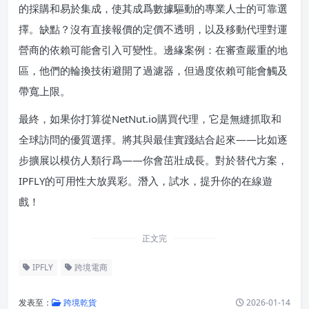
的採購和易於集成，使其成爲數據驅動的專業人士的可靠選
擇。缺點？沒有直接報價的定價不透明，以及移動代理對運
營商的依賴可能會引入可變性。邊緣案例：在審查嚴重的地
區，他們的輪換技術避開了過濾器，但過度依賴可能會觸及
帶寬上限。
最終，如果你打算從NetNut.io購買代理，它是無縫抓取和
全球訪問的優質選擇。將其與最佳實踐結合起來——比如逐
步擴展以模仿人類行爲——你會茁壯成長。對於替代方案，
IPFLY的可用性大放異彩。潛入，試水，提升你的在線遊
戲！
正文完
IPFLY
跨境電商
发表至：
跨境乾貨
2026-01-14