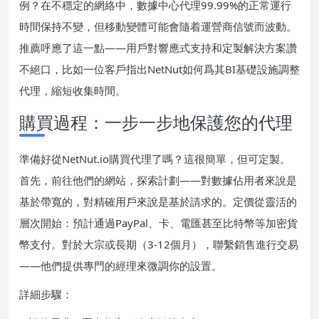
例？在不穩定的網絡中，數據中心代理99.99%的正常運行
時間保持不變，但移動變體可能會隨着運營商信號而波動。
推薦呼應了這一點——用戶對響應式支持和定製解決方案讚
不絕口，比如一位客戶指出NetNut如何爲其BI基礎設施調整
代理，縮短收集時間。
購買過程：一步一步地保護您的代理
準備好從NetNut.io購買代理了嗎？這很簡單，但可定製。
首先，前往他們的網站，探索計劃——對數據佔用者來說是
基於帶寬的，對精確用戶來說是基於請求的。定價從靈活的
層次開始：預計通過PayPal、卡、電匯甚至比特幣等加密貨
幣支付。對於大宗或長期（3-12個月），聯繫銷售進行交易
——他們提供專門的經理來微調你的設置。
詳細步驟：