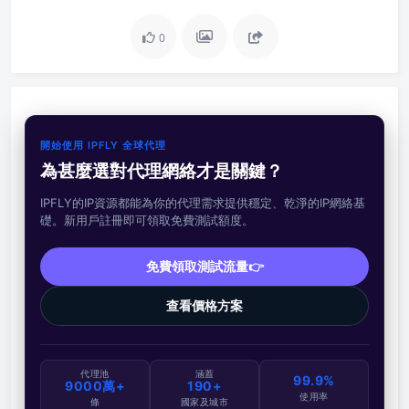
0
開始使用 IPFLY 全球代理
為甚麼選對代理網絡才是關鍵？
IPFLY的IP資源都能為你的代理需求提供穩定、乾淨的IP網絡基
礎。新用戶註冊即可領取免費測試額度。
免費領取測試流量👉
查看價格方案
代理池
涵蓋
99.9%
9000萬+
190+
使用率
條
國家及城市