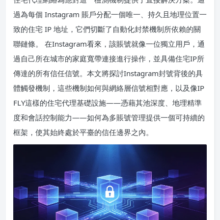
過為每個 Instagram 賬戶分配一個唯一、持久且地理位置一
致的住宅 IP 地址，它們切斷了自動化封禁機制所依賴的關
聯鏈條。 在Instagram看來，該賬號就像一位獨立用戶，通
過自己所在城市的家庭寬帶連接進行操作，並具備住宅IP所
傳達的所有信任信號。本文將探討Instagram封號背後的具
體觸發機制，這些機制如何與網絡層信號相對應，以及像IP
FLY這樣的住宅代理基礎設施——憑藉其池深度、地理精準
度和會話控制能力——如何為多賬號管理提供一個可持續的
框架，使其始終處於平臺的信任邊界之內。