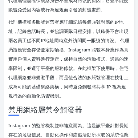
代理層僅能確保網絡身份不會成為封號的原因；它並不能使
賬號免受因內容或行為違規而引發的封號處罰。
代理機構和多賬號運營者應詳細記錄每個賬號對應的IP地
址，記錄會話時長，並協調團隊日程安排，以確保不會出現
兩名員工從不同IP地址同時意外訪問同一賬號的情況。 代理
憑證應安全存儲並定期輪換。Instagram 賬號本身應作為真
實用戶個人資料進行運營，保持自然的活動模式、適當的速
率限制，並遵守平臺的服務條款。在此框架下使用時，住宅
代理網絡並非規避手段，而是使合法的多賬號管理在技術上
成為可能的基礎網絡架構，同時避免觸發將共享 IP 視為違
規行為的自動化防禦機制。
禁用網絡層禁令觸發器
Instagram 的監管機制並非隨意而為。這是該平臺針對長期
存在的垃圾信息、自動化操作和虛假活動所採取的系統性應