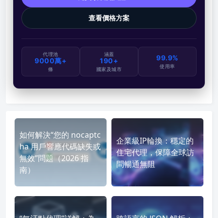
查看價格方案
代理池
涵蓋
99.9%
9000萬+
190+
使用率
條
國家及城市
如何解決“您的 nocaptc
企業級IP輪換：穩定的
ha 用戶響應代碼缺失或
住宅代理，保障全球訪
無效”問題（2026 指
問暢通無阻
南）