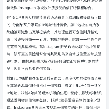
是其試圖限制的行為特徵。 住宅代理能使賬戶活動的網絡層
特徵與 Instagram 系統設計所接受的信任特徵相吻合。
住宅代理會將互聯網流量通過消費者互聯網服務提供商（IS
P）分配給某戶家庭的IP地址進行轉發。該IP地址的自治系
統編號可識別出寬帶提供商，其地理位置可定位到具體城
市，其連接特徵——延遲、數據包時序、跳數——均符合住
宅寬帶的典型模式。當Instagram賬號通過此類IP地址連接
時，該平臺的風險引擎會將其識別為來自常規位置的常規登
錄行為。 由於網絡層未檢測到任何偏離正常用戶行為的情
況，因此不會觸發任何警報。
對於代理機構和多賬號運營者而言，住宅代理的戰略價值在
於其能夠為每個賬號提供一個獨特、穩定且地理位置一致的
IP地址。賬號A始終通過洛杉磯的住宅IP登錄，賬號B則始終
通過邁阿密的住宅IP登錄。 賬戶C總是通過倫敦的住宅IP登
錄。Instagram會將這三者視為三個獨立的用戶，每個用戶