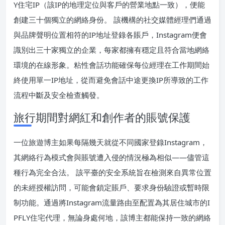
Y住宅IP（該IP的地理定位與客戶的營業地點一致），便能
創建三十個獨立的網絡身份。 該機構的社交媒體經理們通過
與品牌聲明位置相符的IP地址登錄各賬戶，Instagram便會
識別出三十家獨立的企業，每家都擁有穩定且符合當地網絡
環境的在線形象。粘性會話功能確保每位經理在工作期間始
終使用單一IP地址，從而避免會話中途更換IP所導致的工作
流程中斷及安全檢查觸發。
旅行期間對網紅和創作者的賬號保護
一位旅遊博主如果每隔幾天就從不同國家登錄Instagram，
其網絡行為模式會與賬號遭入侵的情況極為相似——儘管這
種行為完全合法。 該平臺的安全系統旨在檢測來自異常位置
的未經授權訪問，可能會鎖定賬戶、要求身份驗證或暫時限
制功能。通過將Instagram流量路由至配置為其居住城市的I
PFLY住宅代理，無論身處何地，該博主都能保持一致的網絡