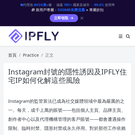
代理池
9000萬+
條 · 涵蓋
190+
國家及城市 ·
99.9%
使用率
🎁 新用戶專屬：
500MB免費流量
+ 專屬折扣
✕
立即領取
首頁
Practice
正文
Instagram封號的隱性誘因及IPFLY住
宅IP如何化解這些風險
Instagram的監管算法已成為社交媒體領域中最為嚴厲的之
一。每天，成千上萬的賬號——包括個人主頁、品牌主頁、
創作者中心以及代理機構管理的客戶賬號——都會遭遇操作
限制、臨時封禁、隱形封禁或永久停用。對於那些工作依賴