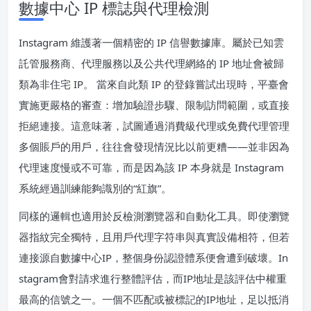
數據中心 IP 標誌與代理檢測
Instagram 維護著一個精密的 IP 信譽數據庫。屬於已知雲
託管服務商、代理服務以及公共代理網絡的 IP 地址會被歸
類為非住宅 IP。 當來自此類 IP 的登錄嘗試出現時，平臺會
實施更嚴格的審查：增加驗證步驟、限制訪問範圍，或直接
拒絕連接。這意味著，試圖通過消費級代理或免費代理管理
多個賬戶的用戶，往往會發現情況比以前更糟——並非因為
代理速度慢或不可靠，而是因為該 IP 本身就是 Instagram
系統經過訓練能夠識別的“紅旗”。
同樣的邏輯也適用於反檢測瀏覽器和自動化工具。即使瀏覽
器指紋完全獨特，且用戶代理字符串與真實設備相符，但若
連接源自數據中心IP，整個身份認證體系便會遭到破壞。In
stagram會對請求進行整體評估，而IP地址是該評估中權重
最高的信號之一。一個不匹配或被標記的IP地址，足以抵消