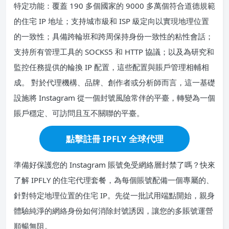
特定功能：覆蓋 190 多個國家的 9000 多萬個符合道德規範
的住宅 IP 地址；支持城市級和 ISP 級定向以實現地理位置
的一致性；具備跨輪班和跨周保持身份一致性的粘性會話；
支持所有管理工具的 SOCKS5 和 HTTP 協議；以及為研究和
監控任務提供的輪換 IP 配置，這些配置與賬戶管理相輔相
成。 對於代理機構、品牌、創作者或分析師而言，這一基礎
設施將 Instagram 從一個封號風險常伴的平臺，轉變為一個
賬戶穩定、可訪問且互不關聯的平臺。
點擊註冊 IPFLY 全球代理
準備好保護您的 Instagram 賬號免受網絡層封禁了嗎？快來
了解 IPFLY 的住宅代理套餐，為每個賬號配備一個專屬的、
針對特定地理位置的住宅 IP。先從一批試用端點開始，親身
體驗純淨的網絡身份如何消除封號誘因，讓您的多賬號運營
順暢無阻。