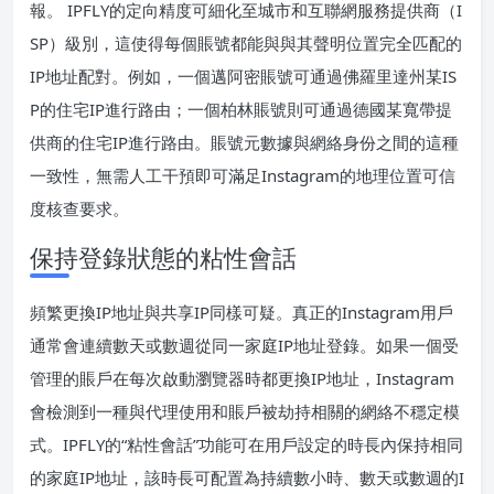
報。 IPFLY的定向精度可細化至城市和互聯網服務提供商（I
SP）級別，這使得每個賬號都能與與其聲明位置完全匹配的
IP地址配對。例如，一個邁阿密賬號可通過佛羅里達州某IS
P的住宅IP進行路由；一個柏林賬號則可通過德國某寬帶提
供商的住宅IP進行路由。賬號元數據與網絡身份之間的這種
一致性，無需人工干預即可滿足Instagram的地理位置可信
度核查要求。
保持登錄狀態的粘性會話
頻繁更換IP地址與共享IP同樣可疑。真正的Instagram用戶
通常會連續數天或數週從同一家庭IP地址登錄。如果一個受
管理的賬戶在每次啟動瀏覽器時都更換IP地址，Instagram
會檢測到一種與代理使用和賬戶被劫持相關的網絡不穩定模
式。IPFLY的“粘性會話”功能可在用戶設定的時長內保持相同
的家庭IP地址，該時長可配置為持續數小時、數天或數週的I