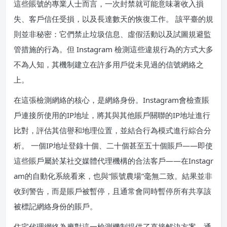
這些賬號的專業人士而言，一次封禁就可能意味著收入損
失、客戶信任受損，以及長達數天的恢復工作。 該平臺的規
則並非秘密：它們禁止垃圾信息、虛假活動以及試圖規避監
管措施的行為。但 Instagram 檢測這些違規行為的方式大多
不為人知，其機制建立在許多用戶從未見過的信號網絡之
上。
在這張檢測網絡的核心，是網絡身份。Instagram會檢查賬
戶連接所使用的IP地址，將其與其他賬戶關聯的IP地址進行
比對，評估其信譽和地理位置，並結合行為模式進行綜合分
析。 一個IP地址登錄十個、二十個甚至五十個賬戶——即使
這些賬戶屬於某社交媒體代理機構的合法客戶——在Instagr
am的自動化系統看來，也與“賬號農場”毫無二致。結果並非
收到警告，而是賬戶被暫停，且通常會同時暫停所有共享該
被標記網絡身份的賬戶。
住宅代理網絡為應對這一檢測機制提供了直接解決方案。通