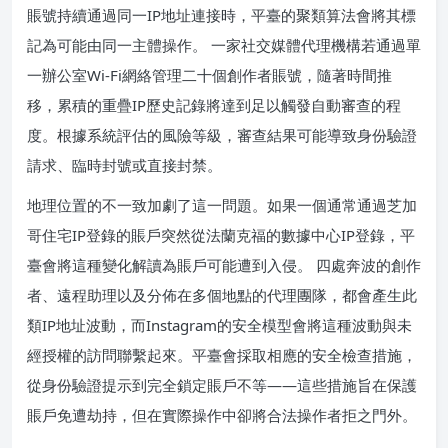
賬號持續通過同一IP地址連接時，平臺的聚類算法會將其標
記為可能由同一主體操作。 一家社交媒體代理機構若通過單
一辦公室Wi-Fi網絡管理二十個創作者賬號，隨著時間推
移，累積的重疊IP歷史記錄將達到足以觸發自動審查的程
度。根據系統評估的風險等級，審查結果可能導致身份驗證
請求、臨時封號或直接封禁。
地理位置的不一致加劇了這一問題。如果一個通常通過芝加
哥住宅IP登錄的賬戶突然從法蘭克福的數據中心IP登錄，平
臺會將這種變化解讀為賬戶可能遭到入侵。 四處奔波的創作
者、遠程助理以及分佈在多個地點的代理團隊，都會產生此
類IP地址波動，而Instagram的安全模型會將這種波動與未
經授權的訪問聯繫起來。平臺會採取相應的安全檢查措施，
從身份驗證提示到完全鎖定賬戶不等——這些措施旨在保護
賬戶免遭劫持，但在實際操作中卻將合法操作者拒之門外。