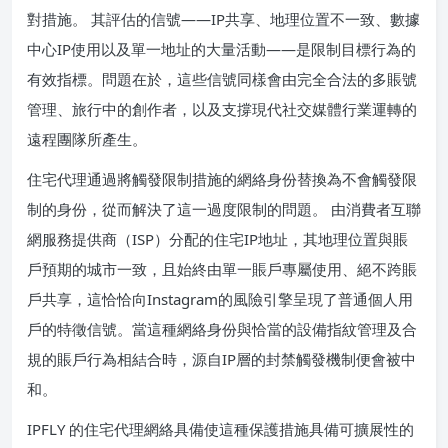
對措施。 其評估的信號——IP共享、地理位置不一致、數據
中心IP使用以及單一地址的大量活動——是限制目標行為的
有效指標。問題在於，這些信號同樣會由完全合法的多賬號
管理、旅行中的創作者，以及支撐現代社交媒體行業運轉的
遠程團隊所產生。
住宅代理通過將觸發限制措施的網絡身份替換為不會觸發限
制的身份，從而解決了這一過度限制的問題。 由消費者互聯
網服務提供商（ISP）分配的住宅IP地址，其地理位置與賬
戶預期的城市一致，且始終由單一賬戶專屬使用、絕不跨賬
戶共享，這恰恰向Instagram的風險引擎呈現了普通個人用
戶的特徵信號。當這種網絡身份與恰當的設備指紋管理及合
規的賬戶行為相結合時，源自IP層的封禁觸發機制便會被中
和。
IPFLY 的住宅代理網絡具備使這種保護措施具備可擴展性的