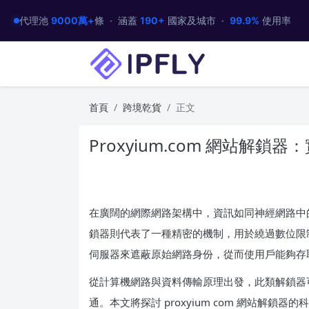
代理池
9000萬+
條 · 涵蓋
190+
國家及城市 ·
99.9%
使用率
首頁
跨境乾貨
正文
Proxyium.com 網站解
在廣闊的網際網路架構中，資訊如同神經網路中的突觸
鎖器則代表了一種精密的機制，用於繞過數位限
伺服器來遮蔽原始網路身份，從而使用戶能夠存
從計算機網路與資料傳輸原理出發，此類解鎖器
通。本文將探討 proxyium com 網站解