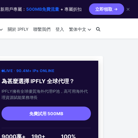
✕
 新用戶專屬：
500MB免費流量
+ 專屬折扣
立即領取
關於 IPFLY
聯繫我們
登入
繁体中文
LIVE · 90.4M+ IPs ONLINE
為甚麼選擇 IPFLY 全球代理？
IPFLY擁有全球優質海外代理IP池，高可用海外代
理資源賦能業務增長
免費試用 500MB
9000萬+
190+
100%