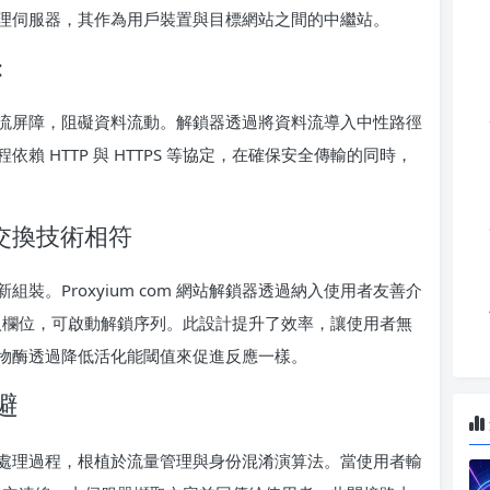
念是代理伺服器，其作為用戶裝置與目標網站之間的中繼站。
：
流屏障，阻礙資料流動。解鎖器透過將資料流導入中性路徑
 HTTP 與 HTTPS 等協定，在確保安全傳輸的同時，
交換技術相符
裝。Proxyium com 網站解鎖器透過納入使用者友善介
輸入欄位，可啟動解鎖序列。此設計提升了效率，讓使用者無
物酶透過降低活化能閾值來促進反應一樣。
避
多層次的處理過程，根植於流量管理與身份混淆演算法。當使用者輸