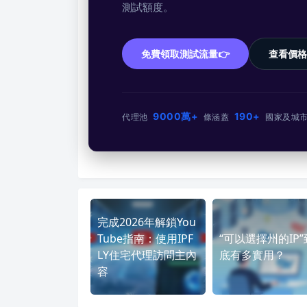
測試額度。
免費領取測試流量👉
查看價格
9000萬+
190+
代理池
條
涵蓋
國家及城
完成2026年解鎖You
Tube指南：使用IPF
“可以選擇州的IP”
LY住宅代理訪問主內
底有多實用？
容