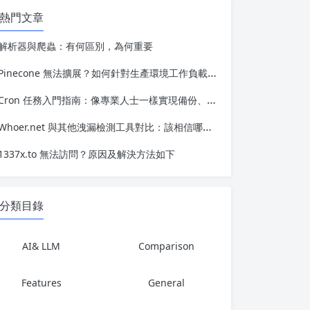
熱門文章
解析器與爬蟲：有何區別，為何重要
Pinecone 無法擴展？如何針對生產環境工作負載優化 Vector 搜索
Cron 任務入門指南：像專業人士一樣實現備份、更新和維護的自動化
Whoer.net 與其他洩漏檢測工具對比：該相信哪一個？
1337x.to 無法訪問？原因及解決方法如下
分類目錄
AI& LLM
Comparison
Features
General