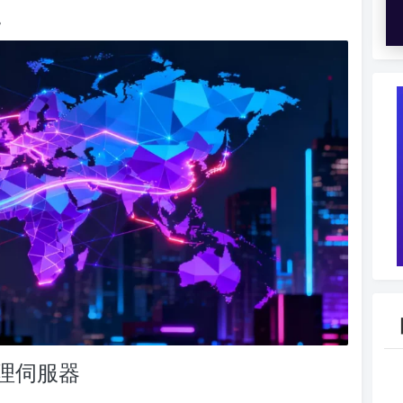
。
理伺服器