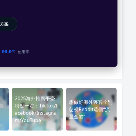
方案
99.9%
市
使用率
2025海外推廣平臺
想做好海外獲客？別
到
特點一覽：TikTok/f
忽視Reddit這個“流
acebook/Instagra
量金礦”
m/YouTube