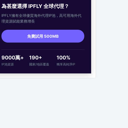
為甚麼選擇 IPFLY 全球代理？
IPFLY擁有全球優質海外代理IP池，高可用海外代
理資源賦能業務增長
免費試用 500MB
9000萬+
190+
100%
IP池資源
國家/地區覆蓋
獨享高純淨IP