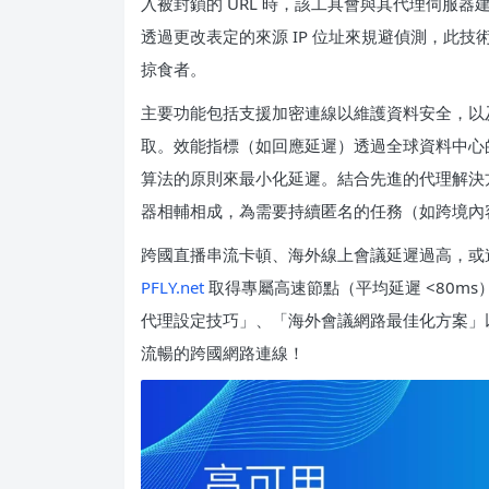
入被封鎖的 URL 時，該工具會與其代理伺服
透過更改表定的來源 IP 位址來規避偵測，此
掠食者。
主要功能包括支援加密連線以維護資料安全，以
取。效能指標（如回應延遲）透過全球資料中心
算法的原則來最小化延遲。結合先進的代理解決方案，I
器相輔相成，為需要持續匿名的任務（如跨境內容
跨國直播串流卡頓、海外線上會議延遲過高，或
PFLY.net
取得專屬高速節點（平均延遲 <80m
代理設定技巧」、「海外會議網路最佳化方案」
流暢的跨國網路連線！