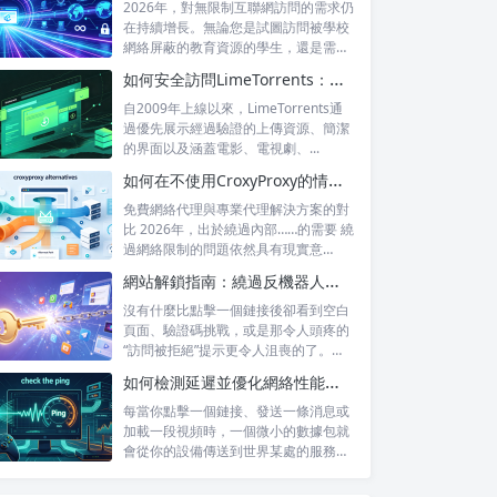
2026年，對無限制互聯網訪問的需求仍
在持續增長。無論您是試圖訪問被學校
網絡屏蔽的教育資源的學生，還是需要
訪問...
如何安全訪問LimeTorrents：使用家庭代理繞過封鎖
自2009年上線以來，LimeTorrents通
過優先展示經過驗證的上傳資源、簡潔
的界面以及涵蓋電影、電視劇、...
如何在不使用CroxyProxy的情況下解鎖網站：熱門替代方案對比
免費網絡代理與專業代理解決方案的對
比 2026年，出於繞過內部……的需要 繞
過網絡限制的問題依然具有現實意
義。...
網站解鎖指南：繞過反機器人系統並訪問被屏蔽的內容
沒有什麼比點擊一個鏈接後卻看到空白
頁面、驗證碼挑戰，或是那令人頭疼的
“訪問被拒絕”提示更令人沮喪的了。無
論你是...
如何檢測延遲並優化網絡性能，以提升遊戲和直播體驗
每當你點擊一個鏈接、發送一條消息或
加載一段視頻時，一個微小的數據包就
會從你的設備傳送到世界某處的服務器
——然後...