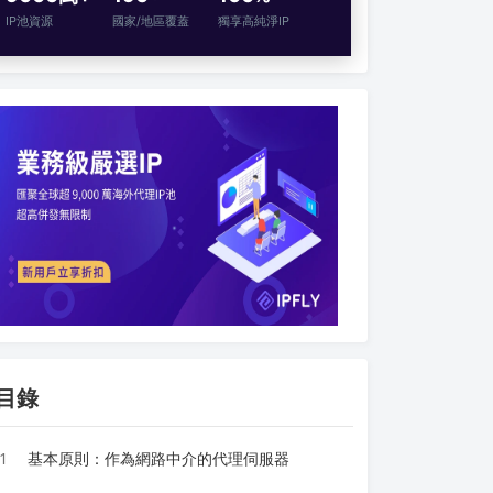
IP池資源
國家/地區覆蓋
獨享高純淨IP
目錄
1
基本原則：作為網路中介的代理伺服器