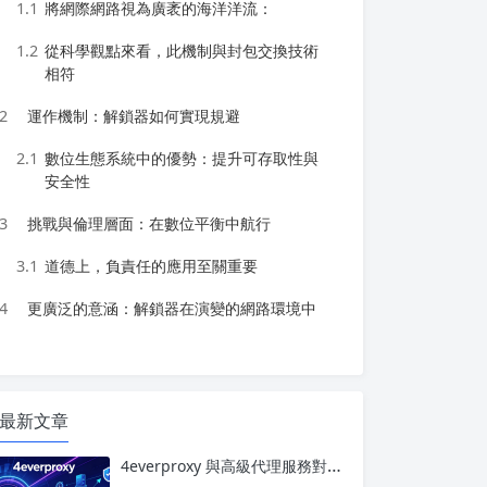
1.1
將網際網路視為廣袤的海洋洋流：
1.2
從科學觀點來看，此機制與封包交換技術
相符
2
運作機制：解鎖器如何實現規避
2.1
數位生態系統中的優勢：提升可存取性與
安全性
3
挑戰與倫理層面：在數位平衡中航行
3.1
道德上，負責任的應用至關重要
4
更廣泛的意涵：解鎖器在演變的網路環境中
最新文章
4everproxy 與高級代理服務對比：速度、隱私和可靠性的比較