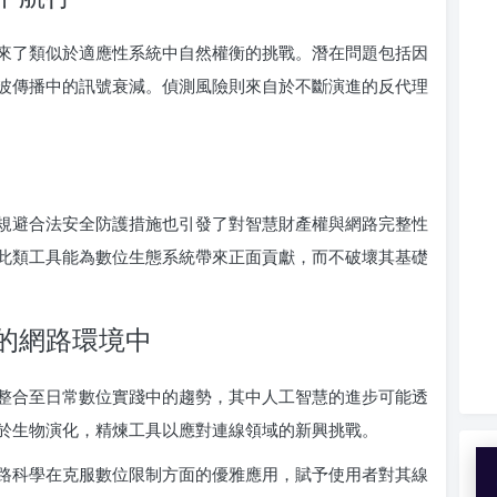
鎖器也帶來了類似於適應性系統中自然權衡的挑戰。潛在問題包括因
波傳播中的訊號衰減。偵測風險則來自於不斷演進的反代理
規避合法安全防護措施也引發了對智慧財產權與網路完整性
此類工具能為數位生態系統帶來正面貢獻，而不破壞其基礎
的網路環境中
技術持續整合至日常數位實踐中的趨勢，其中人工智慧的進步可能透
於生物演化，精煉工具以應對連線領域的新興挑戰。
展示了網路科學在克服數位限制方面的優雅應用，賦予使用者對其線