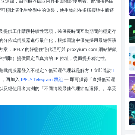
器建立連線，由伺服器擷取內容並回傳給使用者。此間接路由
技術可類比演化生物學中的偽裝，使生物能在多樣棲地中躲避
及提供工作階段持續性選項，確保長時間互動期間的穩定存
的分佈式伺服器進行最佳化，根據圖論中優先採用最短徑演
PFLY 的靜態住宅代理可與 proxyium com 網站解鎖
擷取）提供固定且真實的 IP 位址，從而提升穩定性。
遊戲伺服器登入不穩定？低延遲代理就是解方！立即造訪
I
s），再加入
IPFLY Telegram 群組
— 即可獲得「直播低延遲
以及經使用者實測的「不同情境最佳代理節點選擇」。享受