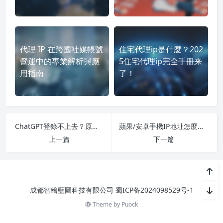
代理 IP 在跨國社媒帳號
住宅代理ip是什麼？202
營運中的專業解析與應
5住宅代理ip完全手冊来
用指南
了！
ChatGPT登錄不上去？原因與解決辦法全彙總
蘋果/安卓手機IP地址怎麼查詢？3分鐘學會
上一篇
下一篇
成都智繪藍圖科技有限公司
蜀ICP备2024098529号-1
Theme by
Puock