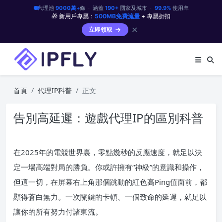
代理池
9000萬+
條 · 涵蓋
190+
國家及城市 ·
99.9%
使用率
🎁 新用戶專屬：
500MB免費流量
+ 專屬折扣
✕
立即領取
首頁
代理IP科普
正文
告別高延遲：遊戲代理IP的區別科普
在2025年的電競世界裏，零點幾秒的反應速度，就足以決
定一場高端對局的勝負。你或許擁有“神級”的意識和操作，
但這一切，在屏幕右上角那個跳動的紅色高Ping值面前，都
顯得蒼白無力。一次關鍵的卡頓、一個致命的延遲，就足以
讓你的所有努力付諸東流。