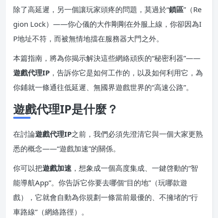
除了高延遲，另一個讓玩家頭疼的問題，莫過於“
鎖區
”（Re
gion Lock）——你心儀的大作剛剛在外服上線，你卻因為I
P地址不符，而被無情地擋在服務器大門之外。
本篇指南，將為你揭示解決這些網絡頑疾的“秘密利器”——
遊戲代理IP
，告訴你它是如何工作的，以及如何利用它，為
你鋪就一條通往低延遲、無國界遊戲世界的“高速公路”。
遊戲代理IP是什麼？
在討論
遊戲代理IP
之前，我們必須先澄清它與一個大家更熟
悉的概念——“遊戲加速”的關係。
你可以把
遊戲加速
，想象成一個高度集成、一鍵啓動的“智
能導航App”。你告訴它你要去哪個“目的地”（玩哪款遊
戲），它就會自動為你規劃一條當前最優的、不擁堵的“行
車路線”（網絡路徑）。