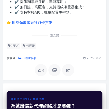
✔ 提供獨享純淨IP，專號專用；
✔ 無日誌，高匿名，支持指紋瀏覽器集成；
✔ 支持對接API，批量配置更輕鬆。
👉
即刻領取優惠獲取優質IP
正文完
IPFLY
代理IP
发表至：
代理IP科普
2025-08-20
0
開始使用 IPFLY 全球代理
為甚麼選對代理網絡才是關鍵？