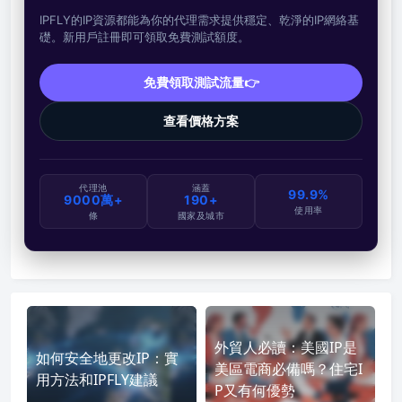
IPFLY的IP資源都能為你的代理需求提供穩定、乾淨的IP網絡基
礎。新用戶註冊即可領取免費測試額度。
免費領取測試流量👉
查看價格方案
代理池
涵蓋
99.9%
9000萬+
190+
使用率
條
國家及城市
外貿人必讀：美國IP是
如何安全地更改IP：實
美區電商必備嗎？住宅I
用方法和IPFLY建議
P又有何優勢