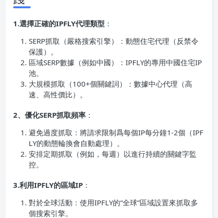
1.選擇正確的IPFLY代理類型
：
SERP抓取（嚴格搜索引擎）：動態住宅代理（反禁令
保護）。
區域SERP數據（例如中國）：IPFLY的專用中國住宅IP
池。
大規模抓取（100+個關鍵詞）：數據中心代理（高
速、高性價比）。
2、優化SERP抓取頻率
：
避免過度抓取：將請求限制爲每個IP每分鐘1-2個（IPF
LY的動態輪換會自動處理）。
安排定期抓取（例如，每週）以進行持續的關鍵字監
控。
3.利用IPFLY的區域IP
：
對於全球活動：使用IPFLY的“全球”區域設置來抓取多
個搜索引擎。