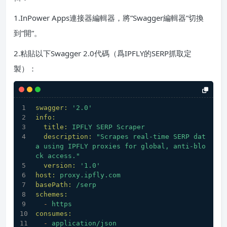
1.InPower Apps連接器編輯器，將”Swagger編輯器”切換
到”開”。
2.粘貼以下Swagger 2.0代碼（爲IPFLY的SERP抓取定
製）：
swagger:
'2.0'
info:
title:
IPFLY
SERP
Scraper
description:
"Scrapes real-time SERP dat
a using IPFLY proxies for global, anti-blo
ck access."
version:
'1.0'
host:
proxy.ipfly.com
basePath:
/serp
schemes:
-
https
consumes:
-
application/json