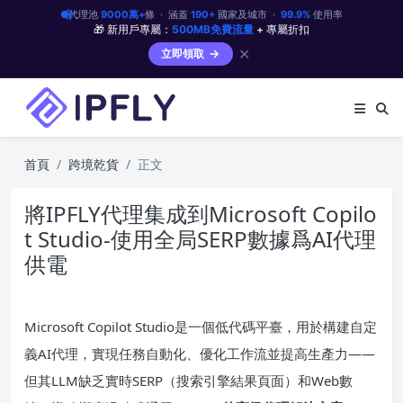
代理池
9000萬+
條 · 涵蓋
190+
國家及城市 ·
99.9%
使用率
🎁 新用戶專屬：
500MB免費流量
+ 專屬折扣
✕
立即領取
首頁
跨境乾貨
正文
將IPFLY代理集成到Microsoft Copilo
t Studio-使用全局SERP數據爲AI代理
供電
Microsoft Copilot Studio是一個低代碼平臺，用於構建自定
義AI代理，實現任務自動化、優化工作流並提高生產力——
但其LLM缺乏實時SERP（搜索引擎結果頁面）和Web數