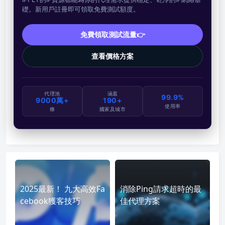
礎。新用戶註冊即可領取免費測試額度。
免費領取測試流量👉
查看價格方案
代理池
涵蓋
99.9%
9000萬+
190+
使用率
條
國家及城市
2025最新！ 九大高效Fa
消除Ping請求超時的最
cebook獲客技巧
佳代理方案