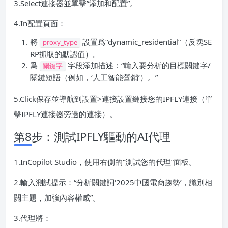
3.Select連接器並單擊”添加和配置”。
4.In配置頁面：
將
設置爲“dynamic_residential”（反塊SE
proxy_type
RP抓取的默認值）。
爲
字段添加描述：“輸入要分析的目標關鍵字/
關鍵字
關鍵短語（例如，‘人工智能營銷’）。”
5.Click保存並導航到設置>連接設置鏈接您的IPFLY連接（單
擊IPFLY連接器旁邊的連接）。
第8步：測試IPFLY驅動的AI代理
1.InCopilot Studio，使用右側的“測試您的代理”面板。
2.輸入測試提示：“分析關鍵詞‘2025中國電商趨勢’，識別相
關主題，加強內容權威”。
3.代理將：