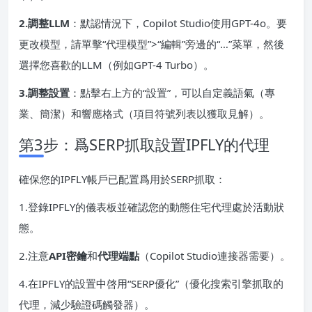
2.調整LLM
：默認情況下，Copilot Studio使用GPT-4o。要
更改模型，請單擊“代理模型”>“編輯”旁邊的“…”菜單，然後
選擇您喜歡的LLM（例如GPT-4 Turbo）。
3.調整設置
：點擊右上方的“設置”，可以自定義語氣（專
業、簡潔）和響應格式（項目符號列表以獲取見解）。
第3步：爲SERP抓取設置IPFLY的代理
確保您的IPFLY帳戶已配置爲用於SERP抓取：
1.登錄IPFLY的儀表板並確認您的動態住宅代理處於活動狀
態。
2.注意
API密鑰
和
代理端點
（Copilot Studio連接器需要）。
4.在IPFLY的設置中啓用“SERP優化”（優化搜索引擎抓取的
代理，減少驗證碼觸發器）。