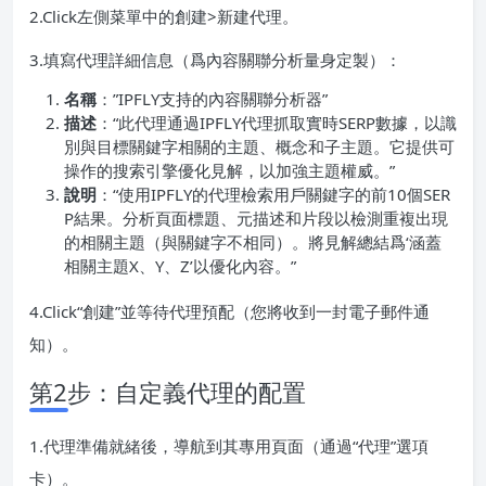
2.Click左側菜單中的創建>新建代理。
3.填寫代理詳細信息（爲內容關聯分析量身定製）：
名稱
：”IPFLY支持的內容關聯分析器”
描述
：“此代理通過IPFLY代理抓取實時SERP數據，以識
別與目標關鍵字相關的主題、概念和子主題。它提供可
操作的搜索引擎優化見解，以加強主題權威。”
說明
：“使用IPFLY的代理檢索用戶關鍵字的前10個SER
P結果。分析頁面標題、元描述和片段以檢測重複出現
的相關主題（與關鍵字不相同）。將見解總結爲‘涵蓋
相關主題X、Y、Z’以優化內容。”
4.Click“創建”並等待代理預配（您將收到一封電子郵件通
知）。
第2步：自定義代理的配置
1.代理準備就緒後，導航到其專用頁面（通過“代理”選項
卡）。