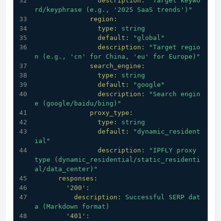
description:
"Target keywo
rd/keyphrase (e.g., '2025 SaaS trends')"
region:
type:
string
default:
"global"
description:
"Target regio
n (e.g., 'cn' for China, 'eu' for Europe)"
search_engine:
type:
string
default:
"google"
description:
"Search engin
e (google/baidu/bing)"
proxy_type:
type:
string
default:
"dynamic_resident
ial"
description:
"IPFLY proxy 
type (dynamic_residential/static_residenti
al/data_center)"
responses:
'200':
description:
Successful
SERP
dat
a
(Markdown
format)
'401':