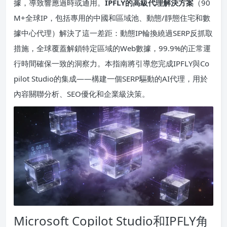
據，導致響應過時或通用。
IPFLY的高級代理解決方案
（90
M+全球IP，包括專用的中國和區域池、動態/靜態住宅和數
據中心代理）解決了這一差距：動態IP輪換繞過SERP反抓取
措施，全球覆蓋解鎖特定區域的Web數據，99.9%的正常運
行時間確保一致的洞察力。本指南將引導您完成IPFLY與Co
pilot Studio的集成——構建一個SERP驅動的AI代理，用於
內容關聯分析、SEO優化和企業級決策。
Microsoft Copilot Studio和IPFLY角