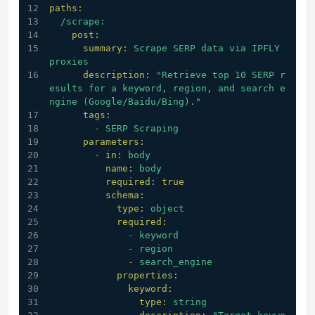
paths:
/scrape:
post:
summary:
Scrape
SERP
data
via
IPFLY
proxies
description:
"Retrieve top 10 SERP r
esults for a keyword, region, and search e
ngine (Google/Baidu/Bing)."
tags:
-
SERP
Scraping
parameters:
-
in:
body
name:
body
required:
true
schema:
type:
object
required:
-
keyword
-
region
-
search_engine
properties:
keyword:
type:
string