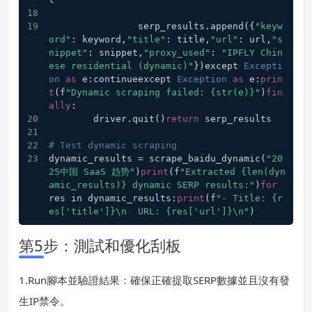
                serp_results.append({
"keyw
ord"
: keyword,
"title"
: title,
"url"
: url,
"s
nippet"
: snippet,
"proxy_used"
: 
"IPFLY Chin
ese residential (dynamic)"
})except 
Excepti
on
as
 e:continueexcept 
Exception
as
 e:
prin
t
(f
"Dynamic scraping failed: {str(e)}"
)
fin
ally
:
        driver.quit()
return
 serp_results
# Test dynamic scraping
dynamic_results = scrape_baidu_dynamic(
"20
25中国 SaaS 趋势"
)
print
(f
"Extracted {len(dyn
amic_results)} dynamic SERP results:"
)
for
res in dynamic_results:
print
(f
"- Title: {r
es['title']}\n  URL: {res['url']}\n"
)
第5步：測試和優化刮板
1.Run腳本並驗證結果：確保正確提取SERP數據並且沒有發
生IP禁令。