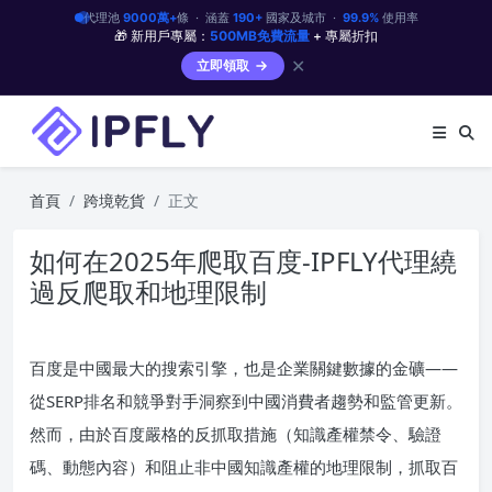
代理池
9000萬+
條 · 涵蓋
190+
國家及城市 ·
99.9%
使用率
🎁 新用戶專屬：
500MB免費流量
+ 專屬折扣
✕
立即領取
首頁
跨境乾貨
正文
如何在2025年爬取百度-IPFLY代理繞
過反爬取和地理限制
百度是中國最大的搜索引擎，也是企業關鍵數據的金礦——
從SERP排名和競爭對手洞察到中國消費者趨勢和監管更新。
然而，由於百度嚴格的反抓取措施（知識產權禁令、驗證
碼、動態內容）和阻止非中國知識產權的地理限制，抓取百