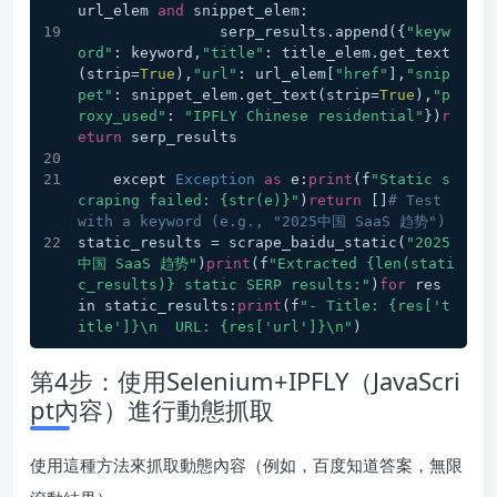
url_elem 
and
 snippet_elem:
                serp_results.append({
"keyw
ord"
: keyword,
"title"
: title_elem.get_text
(strip=
True
),
"url"
: url_elem[
"href"
],
"snip
pet"
: snippet_elem.get_text(strip=
True
),
"p
roxy_used"
: 
"IPFLY Chinese residential"
})
r
eturn
 serp_results
    except 
Exception
as
 e:
print
(f
"Static s
craping failed: {str(e)}"
)
return
 []
# Test 
with a keyword (e.g., "2025中国 SaaS 趋势")
static_results = scrape_baidu_static(
"2025
中国 SaaS 趋势"
)
print
(f
"Extracted {len(stati
c_results)} static SERP results:"
)
for
 res 
in static_results:
print
(f
"- Title: {res['t
itle']}\n  URL: {res['url']}\n"
)
第4步：使用Selenium+IPFLY（JavaScri
pt內容）進行動態抓取
使用這種方法來抓取動態內容（例如，百度知道答案，無限