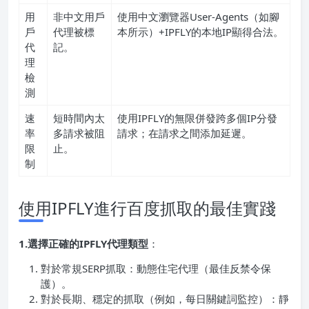
用
非中文用戶
使用中文瀏覽器User-Agents（如腳
戶
代理被標
本所示）+IPFLY的本地IP顯得合法。
代
記。
理
檢
測
速
短時間內太
使用IPFLY的無限併發跨多個IP分發
率
多請求被阻
請求；在請求之間添加延遲。
限
止。
制
使用IPFLY進行百度抓取的最佳實踐
1.選擇正確的IPFLY代理類型
：
對於常規SERP抓取：動態住宅代理（最佳反禁令保
護）。
對於長期、穩定的抓取（例如，每日關鍵詞監控）：靜