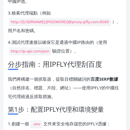
中國IP池。
3.檢索代理端點（例如
）、
http://[USERNAME]:[PASSWORD]@proxy.ipfly.com:8080
用戶名和密碼。
4.測試代理連接以確保它是通過中國IP路由的（使用
驗證位置）。
http://ip-api.com/json
分步指南：用IPFLY代理刮百度
我們將構建一個抓取器，提取目標關鍵詞的
百度SERP數據
（自然排名、標題、片段、網址）——使用IPFLY的中國住
宅代理繞過反抓取措施。
第1步：配置IPFLY代理和環境變量
1.創建一個
文件來安全地存儲您的IPFLY憑據：
. env