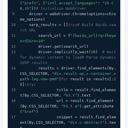
(
"prefs"
, {
"intl.accept_languages"
: 
"zh-C
N,zh"
})
# Initialize WebDriver
    driver = webdriver.Chrome(options=chro
me_options)
    serp_results = []
try
:
# Build Baidu sea
rch URL
        search_url = f
"{baidu_url}?q={keyw
ord}&rn=10"
        driver.get(search_url)
        driver.implicitly_wait(
10
)  
# Wait 
for dynamic content to load# Parse dynamic 
SERP results
        results = driver.find_elements(By.
CSS_SELECTOR, 
"div.result-op.c-container.x
path-log.new-pmd"
)
for
 result in results[:
1
0
]:
try
:
                title = result.find_elemen
t(By.CSS_SELECTOR, 
"h3.t"
).text
                url = result.find_element
(By.CSS_SELECTOR, 
"h3.t a"
).get_attribute
(
"href"
)
                snippet = result.find_elem
ent(By.CSS_SELECTOR, 
"div.c-abstract"
).tex
t