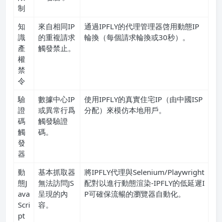
制
知
來自相同IP
通過IPFLY的代理管理器啓用動態IP
識
的重複請求
輪換（每個請求輪換或30秒）。
產
觸發禁止。
權
禁
令
驗
數據中心IP
使用IPFLY的真實住宅IP（由中國ISP
證
或異常行爲
分配）來模仿本地用戶。
碼
觸發驗證
觸
碼。
發
器
動
基本抓取器
將IPFLY代理與Selenium/Playwright
態J
無法訪問JS
配對以進行動態渲染-IPFLY的低延遲I
ava
呈現的內
P可確保流暢的瀏覽器自動化。
Scri
容。
pt