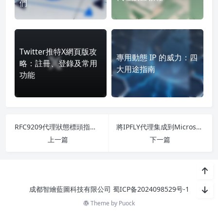
們
Twitter推特X網頁版攻
專用動態 IP 的威力：四
略：註冊、登錄及常用
大用途指南
功能
RFC9209代理狀態標頭指南2025-IPFLY代理簡化調試
將IPFLY代理集成到Microsoft Copilot Studio-使用全局SERP數據爲AI代理供電
上一篇
下一篇
成都智繪藍圖科技有限公司
蜀ICP备2024098529号-1
Theme by
Puock