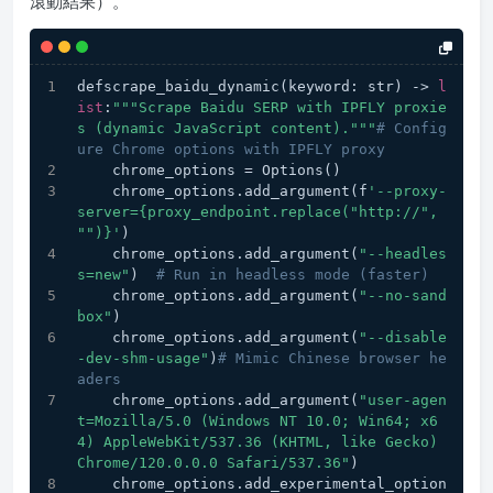
滾動結果）。
defscrape_baidu_dynamic(keyword: str) -> 
l
ist
:
""
"Scrape Baidu SERP with IPFLY proxie
s (dynamic JavaScript content)."
""
# Config
ure Chrome options with IPFLY proxy
    chrome_options = Options()
    chrome_options.add_argument(f
'--proxy-
server={proxy_endpoint.replace("http://", 
"")}'
)
    chrome_options.add_argument(
"--headles
s=new"
)  
# Run in headless mode (faster)
    chrome_options.add_argument(
"--no-sand
box"
)
    chrome_options.add_argument(
"--disable
-dev-shm-usage"
)
# Mimic Chinese browser he
aders
    chrome_options.add_argument(
"user-agen
t=Mozilla/5.0 (Windows NT 10.0; Win64; x6
4) AppleWebKit/537.36 (KHTML, like Gecko) 
Chrome/120.0.0.0 Safari/537.36"
)
    chrome_options.add_experimental_option