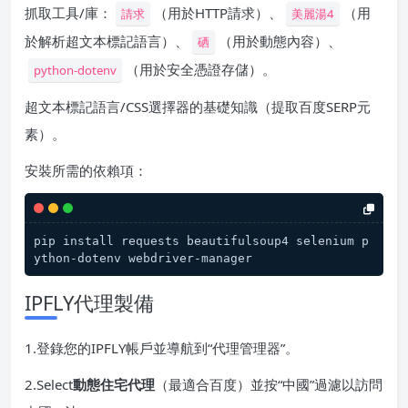
抓取工具/庫：
（用於HTTP請求）、
（用
請求
美麗湯4
於解析超文本標記語言）、
（用於動態內容）、
硒
（用於安全憑證存儲）。
python-dotenv
超文本標記語言/CSS選擇器的基礎知識（提取百度SERP元
素）。
安裝所需的依賴項：
pip install requests beautifulsoup4 selenium p
ython-dotenv webdriver-manager
IPFLY代理製備
1.登錄您的IPFLY帳戶並導航到“代理管理器”。
2.Select
動態住宅代理
（最適合百度）並按“中國”過濾以訪問