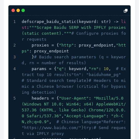
defscrape_baidu_static(keyword: str) -> 
li
st
:
""
"Scrape Baidu SERP with IPFLY proxies 
(static content)."
""
# Configure proxies fo
r requests
    proxies = {
"http"
: proxy_endpoint,
"htt
ps"
: proxy_endpoint
    }
# Baidu search parameters (q = keywor
d, rn = number of results)
    params = {
"q"
: keyword,
"rn"
: 
10
,  
# Ex
tract top 10 results"tn": "baiduhome_pg"  
# Standard search template}# Headers to mi
mic a Chinese browser (critical for bypass
ing detection)
    headers = {
"User-Agent"
: 
"Mozilla/5.0 
(Windows NT 10.0; Win64; x64) AppleWebKit/
537.36 (KHTML, like Gecko) Chrome/120.0.0.
0 Safari/537.36"
,
"Accept-Language"
: 
"zh-C
N,zh;q=0.9"
,  
# Chinese language"Referer": 
"https://www.baidu.com/"}try:# Send reques
t via IPFLY proxy