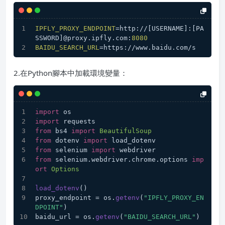
IPFLY_PROXY_ENDPOINT
=http://[USERNAME]:[PA
SSWORD]@proxy.ipfly.com:
8080
BAIDU_SEARCH_URL
=https://www.baidu.com/s
2.在Python腳本中加載環境變量：
import
 os
import
 requests
from
 bs4 
import
BeautifulSoup
from
 dotenv 
import
 load_dotenv
from
 selenium 
import
 webdriver
from
 selenium.
webdriver
.
chrome
.
options
imp
ort
Options
load_dotenv
()
proxy_endpoint = os.
getenv
(
"IPFLY_PROXY_EN
DPOINT"
)
baidu_url = os.
getenv
(
"BAIDU_SEARCH_URL"
)