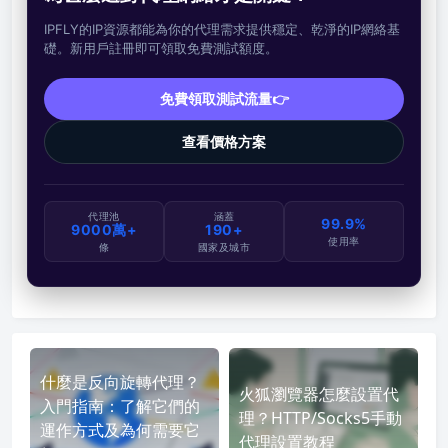
IPFLY的IP資源都能為你的代理需求提供穩定、乾淨的IP網絡基
礎。新用戶註冊即可領取免費測試額度。
免費領取測試流量👉
查看價格方案
代理池
涵蓋
99.9%
9000萬+
190+
使用率
條
國家及城市
什麼是反向旋轉代理？
火狐瀏覽器怎麼設置代
入門指南：了解它們的
理？HTTP/Socks5手動
運作方式及為何需要它
代理設置教程