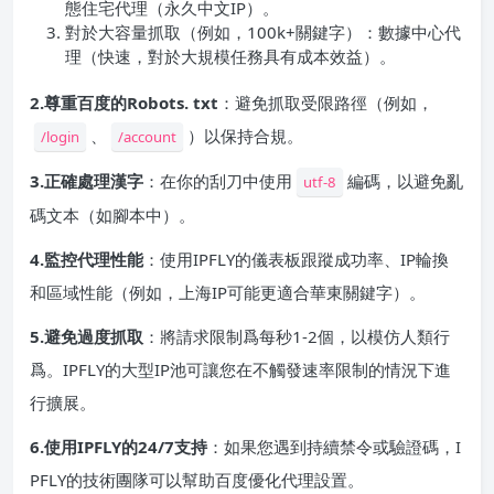
態住宅代理（永久中文IP）。
對於大容量抓取（例如，100k+關鍵字）：數據中心代
理（快速，對於大規模任務具有成本效益）。
2.尊重百度的Robots. txt
：避免抓取受限路徑（例如，
、
）以保持合規。
/login
/account
3.正確處理漢字
：在你的刮刀中使用
編碼，以避免亂
utf-8
碼文本（如腳本中）。
4.監控代理性能
：使用IPFLY的儀表板跟蹤成功率、IP輪換
和區域性能（例如，上海IP可能更適合華東關鍵字）。
5.避免過度抓取
：將請求限制爲每秒1-2個，以模仿人類行
爲。IPFLY的大型IP池可讓您在不觸發速率限制的情況下進
行擴展。
6.使用IPFLY的24/7支持
：如果您遇到持續禁令或驗證碼，I
PFLY的技術團隊可以幫助百度優化代理設置。