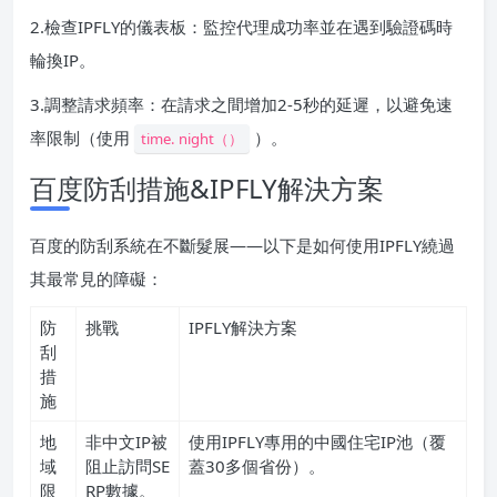
2.檢查IPFLY的儀表板：監控代理成功率並在遇到驗證碼時
輪換IP。
3.調整請求頻率：在請求之間增加2-5秒的延遲，以避免速
率限制（使用
）。
time. night（）
百度防刮措施&IPFLY解決方案
百度的防刮系統在不斷髮展——以下是如何使用IPFLY繞過
其最常見的障礙：
防
挑戰
IPFLY解決方案
刮
措
施
地
非中文IP被
使用IPFLY專用的中國住宅IP池（覆
域
阻止訪問SE
蓋30多個省份）。
限
RP數據。