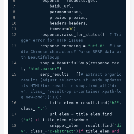
        response = requests.get(
            baidu_url,
            params=params,
            proxies=proxies,
            headers=headers,
            timeout=
30
)
        response.raise_for_status()  
# Tri
gger error for HTTP issues
        response.encoding = 
"utf-8"
# Han
dle Chinese characters# Parse SERP data wi
th BeautifulSoup
        soup = BeautifulSoup(response.tex
t, 
"html.parser"
)
        serp_results = []
# Extract organic 
results (adjust selectors if Baidu updates 
its HTML)for result in soup.find_all("di
v", class_="result-op c-container xpath-lo
g new-pmd")[:10]:
            title_elem = result.find(
"h3"
, 
class_=
"t"
)
            url_elem = title_elem.find
(
"a"
) 
if
 title_elem elseNone
            snippet_elem = result.find(
"di
v"
, class_=
"c-abstract"
)
if
 title_elem 
and