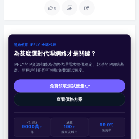
0
開始使用 IPFLY 全球代理
為甚麼選對代理網絡才是關鍵？
IPFLY的IP資源都能為你的代理需求提供穩定、乾淨的IP網絡基
礎。新用戶註冊即可領取免費測試額度。
免費領取測試流量👉
查看價格方案
代理池
涵蓋
99.9%
9000萬+
190+
使用率
條
國家及城市