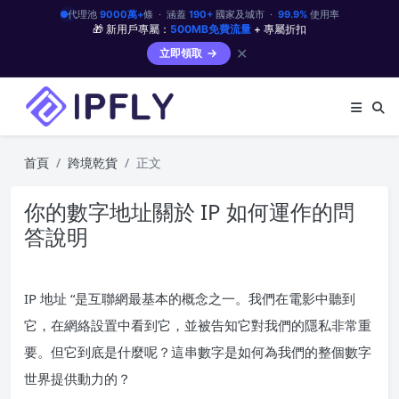
代理池
9000萬+
條 · 涵蓋
190+
國家及城市 ·
99.9%
使用率
🎁 新用戶專屬：
500MB免費流量
+ 專屬折扣
✕
立即領取
首頁
跨境乾貨
正文
你的數字地址關於 IP 如何運作的問
答說明
IP 地址 “是互聯網最基本的概念之一。我們在電影中聽到
它，在網絡設置中看到它，並被告知它對我們的隱私非常重
要。但它到底是什麼呢？這串數字是如何為我們的整個數字
世界提供動力的？