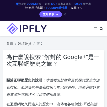
代理池
9000萬+
條 · 涵蓋
190+
國家及城市 ·
99.9%
使用率
🎁 新用戶專屬：
500MB免費流量
+ 專屬折扣
✕
立即領取
首頁
跨境乾貨
正文
為什麼說搜索 “解封的 Google+”是一
次互聯網歷史之旅？
關於互聯網歷史的說明：
本教程出於教育目的探討歷史方法
和技術。所討論的平臺和技術可能已經過時。請務必瞭解並
尊重您所在網絡的可接受使用政策。
在互聯網悠久而迷人的歷史中，流傳著各種傳說–耳熟能詳