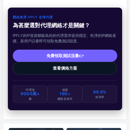
開始使用 IPFLY 全球代理
為甚麼選對代理網絡才是關鍵？
IPFLY的IP資源都能為你的代理需求提供穩定、乾淨的IP網絡基
礎。新用戶註冊即可領取免費測試額度。
免費領取測試流量👉
查看價格方案
代理池
涵蓋
99.9%
9000萬+
190+
使用率
條
國家及城市