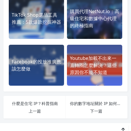
購買代理NetNut.io：高
TikTok Shop選品工具
級住宅和數據中心代理
推薦：5款爆款挖掘神器
的終極指南
Youtube加載不出來一
Facebook的投放推廣應
直轉圈怎麼解決？這些
該怎麼做
原因你不能不知道
什麼是住宅 IP？科普指南
你的數字地址關於 IP 如何運作的問答說明
上一篇
下一篇