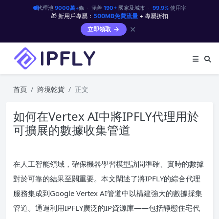
代理池
9000萬+
條 · 涵蓋
190+
國家及城市 ·
99.9%
使用率
🎁 新用戶專屬：
500MB免費流量
+ 專屬折扣
✕
立即領取
首頁
跨境乾貨
正文
如何在Vertex AI中將IPFLY代理用於
可擴展的數據收集管道
在人工智能領域，確保機器學習模型訪問準確、實時的數據
對於可靠的結果至關重要。本文闡述了將IPFLY的綜合代理
服務集成到Google Vertex AI管道中以構建強大的數據採集
管道。通過利用IPFLY廣泛的IP資源庫——包括靜態住宅代