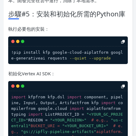
本。開發完全在雲中進行，消除了本地需求。
步驟#5：安裝和初始化所需的Python庫
執行必要包的安裝：
!pip install kfp google-cloud-aiplatform googl
e-generativeai requests 
--quiet
--upgrade
初始化Vertex AI SDK：
import
 kfpfrom kfp.dsl 
import
 component, pipel
ine, Input, Output, Artifactfrom kfp 
import
 co
mpilerfrom google.cloud 
import
 aiplatformfrom 
typing 
import
 ListPROJECT_ID = 
"<YOUR_GC_PROJE
CT_ID>"
REGION = 
"<YOUR_REGION>"
# e.g., 
"us-c
entral1"
BUCKET_URI = 
"<YOUR_BUCKET_URI>"
  # e.
g., 
"gs://ipfly-pipeline-artifacts"
aiplatform.