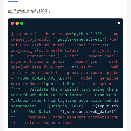
處理數據以進行驗證：
@component(
    base_image=
"python:3.10"
,    pa
ckages_to_install=[
"google-generativeai"
],
)def 
validate_with_web_data(
    input_text: 
str
,    
web_data_file: Input[Artifact],    project: 
st
r
,    location: 
str
,
) -> str:    import googl
e.generativeai as genai    import json    with 
open(
web_data_file.path, 
"r"
) as f:        web
_data = json.load(
f
)    genai.configure(
api_ke
y=
"<YOUR_GEMINI_API_KEY>"
)    model = genai.Ge
nerativeModel(
'gemini-1.5-pro'
)    prompt = 
f"""    Validate the original text using the p
rovided web data in JSON format.    Produce a 
Markdown report highlighting accuracies and di
screpancies.    [Original Text]    "
{input_tex
t}
"    [Web Data]    "
{json.dumps(web_data)}
"    
"""
    response = model.generate_content(
promp
t
)    return response.text