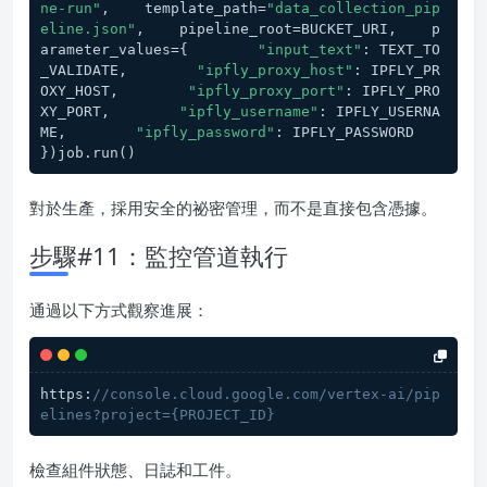
ne-run"
,    template_path=
"data_collection_pip
eline.json"
,    pipeline_root=BUCKET_URI,    p
arameter_values={        
"input_text"
: TEXT_TO
_VALIDATE,        
"ipfly_proxy_host"
: IPFLY_PR
OXY_HOST,        
"ipfly_proxy_port"
: IPFLY_PRO
XY_PORT,        
"ipfly_username"
: IPFLY_USERNA
ME,        
"ipfly_password"
: IPFLY_PASSWORD    
})job.run()
對於生產，採用安全的祕密管理，而不是直接包含憑據。
步驟#11：監控管道執行
通過以下方式觀察進展：
https:
//console.cloud.google.com/vertex-ai/pip
elines?project={PROJECT_ID}
檢查組件狀態、日誌和工件。