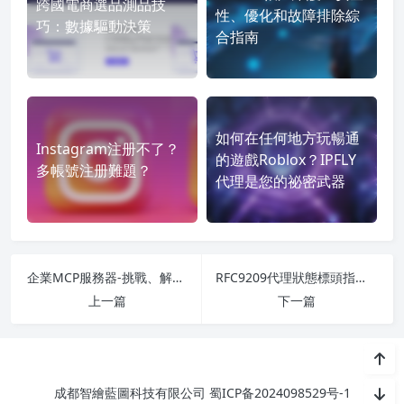
跨國電商選品測品技
性、優化和故障排除綜
巧：數據驅動決策
合指南
如何在任何地方玩暢通
Instagram注册不了？
的遊戲Roblox？IPFLY
多帳號注册難題？
代理是您的祕密武器
企業MCP服務器-挑戰、解決方案和IPFLY的代理驅動Web數據集成
RFC9209代理狀態標頭指南2025-IPFLY代理簡化調試
上一篇
下一篇
成都智繪藍圖科技有限公司
蜀ICP备2024098529号-1