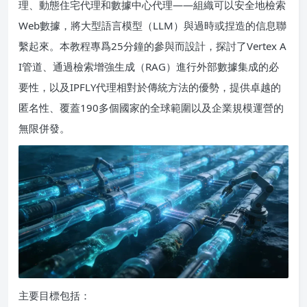
理、動態住宅代理和數據中心代理——組織可以安全地檢索
Web數據，將大型語言模型（LLM）與過時或捏造的信息聯
繫起來。本教程專爲25分鐘的參與而設計，探討了Vertex A
I管道、通過檢索增強生成（RAG）進行外部數據集成的必
要性，以及IPFLY代理相對於傳統方法的優勢，提供卓越的
匿名性、覆蓋190多個國家的全球範圍以及企業規模運營的
無限併發。
主要目標包括：