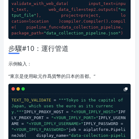
validate_with_web_data(
        input_text=inpu
t_text,        web_data_file=step2.outputs[
"ou
tput_file"
],        project=project,        lo
cation=location    
)compiler.Compiler().compil
e(
    pipeline_func=data_collection_pipeline,    
package_path=
"data_collection_pipeline.json"
)
步驟#10：運行管道
示例輸入：
“東京是使用歐元作爲貨幣的日本的首都。”
TEXT_TO_VALIDATE
 = 
"""Tokyo is the capital of 
Japan, which uses the euro as its currenc
y."""
IPFLY_PROXY_HOST = 
"<YOUR_IPFLY_HOST>"
IPF
LY_PROXY_PORT = 
"<YOUR_IPFLY_PORT>"
IPFLY_USERN
AME = 
"<YOUR_IPFLY_USERNAME>"
IPFLY_PASSWORD = 
"<YOUR_IPFLY_PASSWORD>"
job = aiplatform.Pipeli
neJob(    display_name=
"data-collection-pipeli