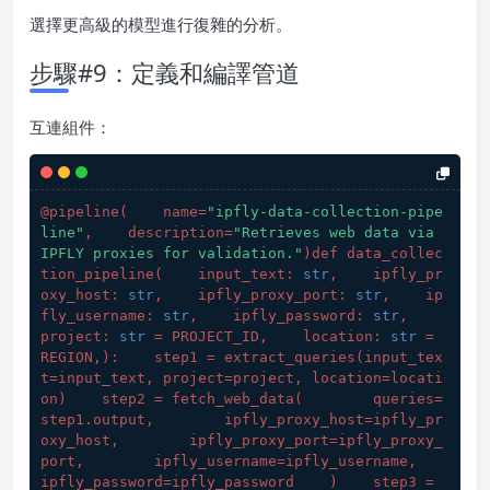
選擇更高級的模型進行復雜的分析。
步驟#9：定義和編譯管道
互連組件：
@pipeline(
    name=
"ipfly-data-collection-pipe
line"
,    description=
"Retrieves web data via 
IPFLY proxies for validation."
)def data_collec
tion_pipeline(
    input_text: 
str
,    ipfly_pr
oxy_host: 
str
,    ipfly_proxy_port: 
str
,    ip
fly_username: 
str
,    ipfly_password: 
str
,    
project: 
str
 = PROJECT_ID,    location: 
str
 = 
REGION,
):    step1 = extract_queries(
input_tex
t=input_text, project=project, location=locati
on
)    step2 = fetch_web_data(
        queries=
step1.output,        ipfly_proxy_host=ipfly_pr
oxy_host,        ipfly_proxy_port=ipfly_proxy_
port,        ipfly_username=ipfly_username,        
ipfly_password=ipfly_password    
)    step3 = 