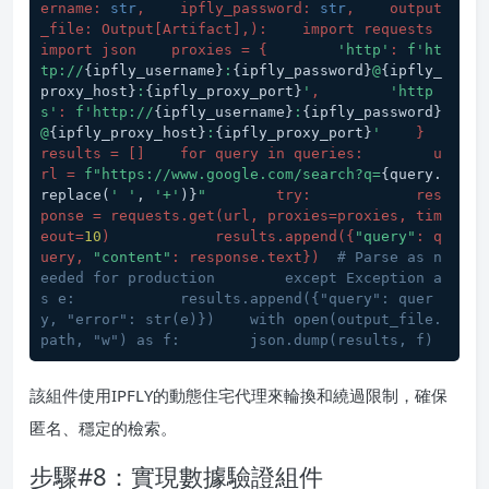
ername: 
str
,    ipfly_password: 
str
,    output
_file: Output[Artifact],
):    import requests    
import json    proxies = {        
'http'
: 
f'ht
tp://
{ipfly_username}
:
{ipfly_password}
@
{ipfly_
proxy_host}
:
{ipfly_proxy_port}
'
,        
'http
s'
: 
f'http://
{ipfly_username}
:
{ipfly_password}
@
{ipfly_proxy_host}
:
{ipfly_proxy_port}
'
    }    
results = []    for query in queries:        u
rl = 
f"https://www.google.com/search?q=
{query.
replace(
' '
, 
'+'
)}
"
        try:            res
ponse = requests.get(
url, proxies=proxies, tim
eout=
10
)            results.append(
{
"query"
: q
uery, 
"content"
: response.text}
)  
# Parse as n
eeded for production        except Exception a
s e:            results.append({"query": quer
y, "error": str(e)})    with open(output_file.
path, "w") as f:        json.dump(results, f)
該組件使用IPFLY的動態住宅代理來輪換和繞過限制，確保
匿名、穩定的檢索。
步驟#8：實現數據驗證組件