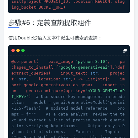
init(project=PROJECT_ID, location=REGION, stag
ing_bucket=BUCKET_URI)
步驟#6：定義查詢提取組件
使用Double從輸入文本中派生可搜索的查詢：
@component(
    base_image=
"python:3.10"
,    pa
ckages_to_install=[
"google-generativeai"
],
)def 
extract_queries(
    input_text: 
str
,    projec
t: 
str
,    location: 
str
,
) -> List[str]:    im
port google.generativeai as genai    import js
on    genai.configure(
api_key=
"<YOUR_GEMINI_AP
I_KEY>"
)  
# Use secure key management in produ
ction    model = genai.GenerativeModel('gemini
-1.5-flash')  # Updated model reference    pro
mpt = f"""    As a data analyst, review the te
xt and extract a list of precise search querie
s for verifying key claims.    Output only a P
ython list of strings.    Example:    Input: 
"The Great Wall of China is visible from space 