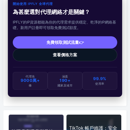
開始使用 IPFLY 全球代理
為甚麼選對代理網絡才是關鍵？
IPFLY的IP資源都能為你的代理需求提供穩定、乾淨的IP網絡基
礎。新用戶註冊即可領取免費測試額度。
免費領取測試流量👉
查看價格方案
代理池
涵蓋
99.9%
9000萬+
190+
使用率
條
國家及城市
TikTok 帳戶維護：安全