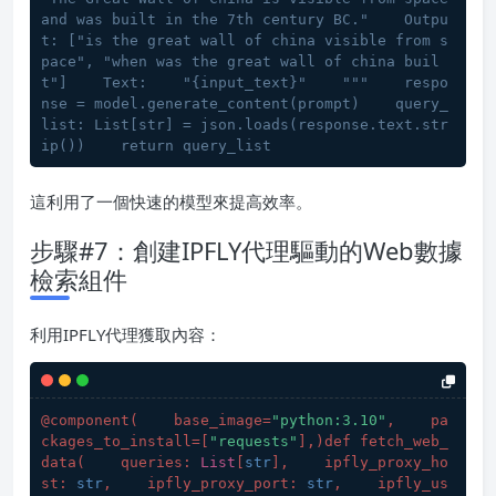
and was built in the 7th century BC."    Outpu
t: ["is the great wall of china visible from s
pace", "when was the great wall of china buil
t"]    Text:    "{input_text}"    """    respo
nse = model.generate_content(prompt)    query_
list: List[str] = json.loads(response.text.str
ip())    return query_list
這利用了一個快速的模型來提高效率。
步驟#7：創建IPFLY代理驅動的Web數據
檢索組件
利用IPFLY代理獲取內容：
@component(
    base_image=
"python:3.10"
,    pa
ckages_to_install=[
"requests"
],
)def fetch_web_
data(
    queries: 
List
[
str
],    ipfly_proxy_ho
st: 
str
,    ipfly_proxy_port: 
str
,    ipfly_us