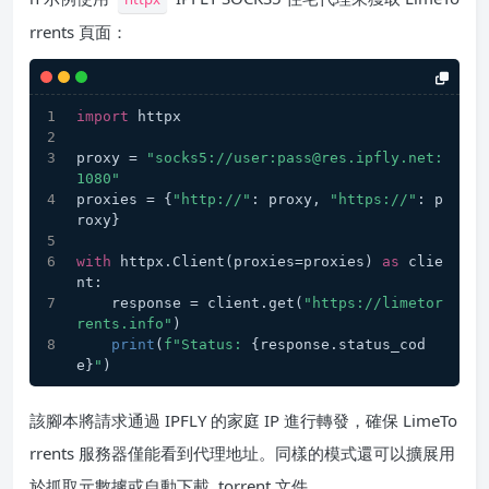
rrents 頁面：
import
 httpx
proxy = 
"socks5://user:pass@res.ipfly.net:
1080"
proxies = {
"http://"
: proxy, 
"https://"
: p
roxy}
with
 httpx.Client(proxies=proxies) 
as
 clie
nt:
    response = client.get(
"https://limetor
rents.info"
)
print
(
f"Status: 
{response.status_cod
e}
"
)
該腳本將請求通過 IPFLY 的家庭 IP 進行轉發，確保 LimeTo
rrents 服務器僅能看到代理地址。同樣的模式還可以擴展用
於抓取元數據或自動下載 .torrent 文件。