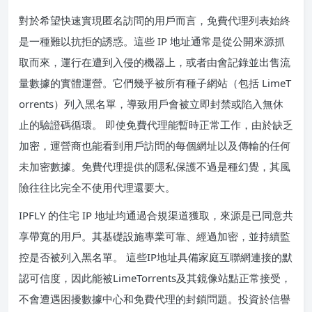
對於希望快速實現匿名訪問的用戶而言，免費代理列表始終
是一種難以抗拒的誘惑。這些 IP 地址通常是從公開來源抓
取而來，運行在遭到入侵的機器上，或者由會記錄並出售流
量數據的實體運營。它們幾乎被所有種子網站（包括 LimeT
orrents）列入黑名單，導致用戶會被立即封禁或陷入無休
止的驗證碼循環。 即使免費代理能暫時正常工作，由於缺乏
加密，運營商也能看到用戶訪問的每個網址以及傳輸的任何
未加密數據。免費代理提供的隱私保護不過是種幻覺，其風
險往往比完全不使用代理還要大。
IPFLY 的住宅 IP 地址均通過合規渠道獲取，來源是已同意共
享帶寬的用戶。其基礎設施專業可靠、經過加密，並持續監
控是否被列入黑名單。 這些IP地址具備家庭互聯網連接的默
認可信度，因此能被LimeTorrents及其鏡像站點正常接受，
不會遭遇困擾數據中心和免費代理的封鎖問題。投資於信譽