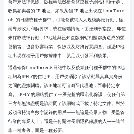
會帶來法律風險。版權執法機構會監控種子網站和種子群，
收集參與者的 IP 地址。如果某個 IP 地址出現在 LimeTorre
nts 的日誌或種子群中，可能會被納入大規模訴訟行動，從
而導致收到和解要求，或在極端情況下面臨刑事指控。 即使
未採取法律行動，IP地址與已知盜版網站相關聯所造成的聲
譽損害，也會影響就業、保險以及財務背景調查。僅憑IP地
址出現在種子用戶數據庫中，就足以引發不利後果。
通過確保LimeTorrents日誌中以及後續任何種子群中的IP地
址均為IPFLY的住宅IP，用戶便消除了該活動與其真實身份
之間的證據關聯。該IP地址可追溯至代理池，而非特定家
庭。 IPFLY 的網絡提供了一層完整的匿名化保護，使任何第
三方都無法證明是誰訪問了該網站或下載了特定文件。對於
必須保持清白數字記錄的用戶——無論是公眾人物、受監管
行業的專業人士，還是任何關注長期隱私保護的人——這並
非一種奢侈，而是一種必要。