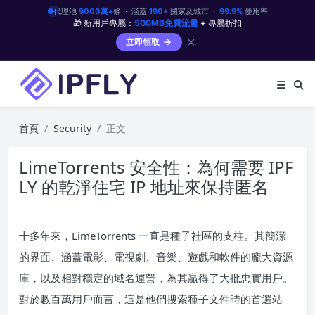
代理池
9000萬+
條 · 涵蓋
190+
國家及城市 ·
99.9%
使用率
🎁 新用戶專屬：
500MB免費流量
+ 專屬折扣
✕
立即領取
首頁
Security
正文
LimeTorrents 安全性：為何需要 IPF
LY 的乾淨住宅 IP 地址來保持匿名
十多年來，LimeTorrents 一直是種子社區的支柱。其簡潔
的界面、涵蓋電影、電視劇、音樂、遊戲和軟件的龐大資源
庫，以及相對穩定的域名運營，為其贏得了大批忠實用戶。
對於數百萬用戶而言，這是他們搜索種子文件時的首選站