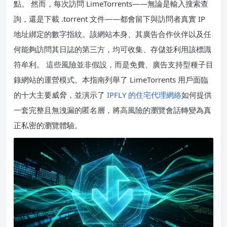
點。 然而，每次訪問 LimeTorrents——無論是輸入搜索查
詢，還是下載 .torrent 文件——都會留下與訪問者真實 IP
地址綁定的數字指紋。該網站本身、其廣告合作伙伴以及任
何能夠訪問其日誌的第三方，均可收集、存儲並利用該標識
符牟利。 這些風險並非假設，而是免費、廣告支持型種子目
錄網站的運營模式。本指南列舉了 LimeTorrents 用戶面臨
的十大主要威脅，並演示了
IPFLY 的住宅代理網絡
如何提供
一套完整且無洩漏的匿名層，將高風險的瀏覽會話轉變為真
正私密的瀏覽體驗。