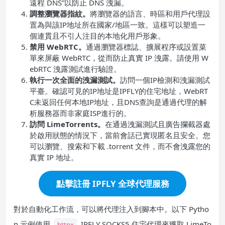
遠程 DNS”以防止 DNS 洩漏。
調整瀏覽器指紋。
將瀏覽器的語言、時區和用戶代理設
置為與該IP地址所在國家/地區一致。這樣可以塑造一
個連貫且不引人注目的本地化用戶形象。
禁用 WebRTC。
通過瀏覽器標誌、擴展程序或設置菜
單來屏蔽 WebRTC，從而防止真實 IP 洩露。請使用 W
ebRTC 洩露測試進行驗證。
執行一次全面的洩漏測試。
訪問一個IP檢測和洩漏測試
平臺。確認可見的IP地址是IPFLY的住宅地址，WebRT
C未返回任何本地IP地址，且DNS查詢是通過代理的解
析服務器而非家庭ISP進行的。
訪問 LimeTorrents。
在通過洩漏測試且廣告攔截器處
於啟用狀態的情況下，當前會話已實現匿名且安全。您
可以瀏覽、搜索和下載 .torrent 文件，而不會洩露您的
真實 IP 地址。
點擊註冊 IPFLY 全球代理服務
對於自動化工作流，可以將代理注入到腳本中。以下 Pytho
n 示例使用
IPFLY SOCKS5 住宅代理來獲取 LimeTo
httpx