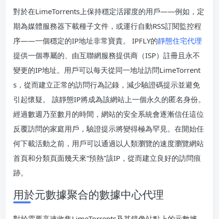
對於在LimeTorrents上保持穩定活躍度的用戶——例如，定
期為媒體服務器下載種子文件，或運行自動RSS訂閱監控程
序——一個穩定的IP地址非常寶貴。 IPFLY的
靜態住宅代理
提供一個專屬的、由互聯網服務提供商（ISP）註冊且永不
變更的IP地址。用戶可以每天從同一地址訪問LimeTorrent
s，從而建立正常的訪問行為記錄，減少驗證碼提示並避免
引起懷疑。 該靜態IP將成為該網站上一個永久的匿名身份。
經過數週乃至數月的時間，網站的安全系統會逐漸信任這位
反覆訪問的家庭用戶，驗證提示將變得極為罕見。在開始任
何下載活動之前，用戶可以通過以人類瀏覽的速度瀏覽網站
首頁和分類頁面幾天來“預熱”該IP，從而建立良好的訪問痕
跡。
用於元數據聚合的數據中心代理
對於需要高速收集LimeTorrents及其鏡像站點上的元數據