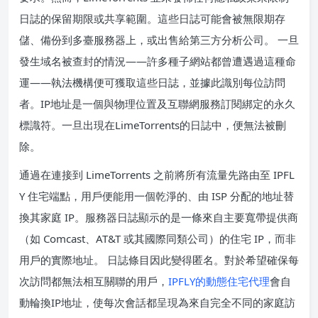
日誌的保留期限或共享範圍。這些日誌可能會被無限期存
儲、備份到多臺服務器上，或出售給第三方分析公司。 一旦
發生域名被查封的情況——許多種子網站都曾遭遇過這種命
運——執法機構便可獲取這些日誌，並據此識別每位訪問
者。IP地址是一個與物理位置及互聯網服務訂閱綁定的永久
標識符。一旦出現在LimeTorrents的日誌中，便無法被刪
除。
通過在連接到 LimeTorrents 之前將所有流量先路由至 IPFL
Y 住宅端點，用戶便能用一個乾淨的、由 ISP 分配的地址替
換其家庭 IP。服務器日誌顯示的是一條來自主要寬帶提供商
（如 Comcast、AT&T 或其國際同類公司）的住宅 IP，而非
用戶的實際地址。 日誌條目因此變得匿名。對於希望確保每
次訪問都無法相互關聯的用戶，
IPFLY的動態住宅代理
會自
動輪換IP地址，使每次會話都呈現為來自完全不同的家庭訪