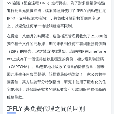
S5 協議（配合遠程 DNS）進行路由。為了對多個鏡像站點
進行批量元數據掃描，檔案管理員使用了 IPFLY 的動態住宅
IP 池（支持按請求輪詢），將負載分散到數百個住宅 IP
上，以避免任何單一地址觸發速率限制。
在長達十八個月的時間裡，這位檔案管理員收集了25,000個
獨立種子文件的元數據，期間未收到任何互聯網服務提供商
（ISP）的警告、IP封禁或法律通知。該靜態IP在LimeTorre
nts上成為了一個值得信賴且穩定的身份，極少遇到驗證碼
（CAPTCHA）。 動態IP地址吸收了海量的掃描流量，卻未
因此產生任何負面聲譽。該檔案最終捐贈給了一家公共數字
圖書館，其方法論部分特別指出，研究中使用了匿名化的住
宅IP地址，以保護研究者的隱私並遵守互聯網服務提供商的
服務條款。
IPFLY 與免費代理之間的區別