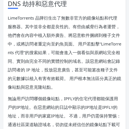
DNS 劫持和惡意代理
LimeTorrents 品牌衍生出了無數非官方的鏡像站點和代理
服務器。其中並非全都是良性的。有些由威脅行為者運營，
他們會在內容中植入額外廣告、將惡意軟件捆綁到種子文件
中，或將訪問者重定向至釣魚頁面。 用戶若點擊“LimeTorre
nts 代理”的搜索結果，可能會進入一個看似與原網站完全相
同、實則由完全不同的實體控制的域名。該惡意網站會記錄
訪問者的 IP 地址，投放惡意廣告，甚至可能篡改種子文件
的元數據以植入有害有效載荷。 用戶根本無法區分真正的鏡
像站點與惡意克隆站點。
無論用戶訪問哪個鏡像站點，IPFLY的住宅代理都能保護用
戶的IP地址。在惡意網站的日誌中顯示的IP地址是IPFLY的
地址，而非用戶的家庭IP地址。 不過，用戶仍需保持警惕：
通過社區渠道驗證域名，切勿從未經信任的鏡像站點下載可