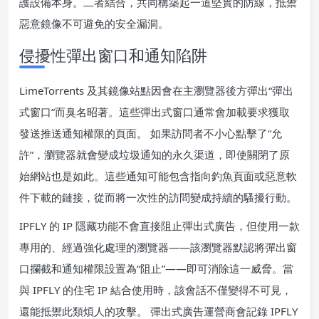
護設備本身。二者結合，共同構築起一道堅實的防線，抵禦
惡意鏡像不可避免的安全漏洞。
侵擾性彈出窗口和通知陷阱
LimeTorrents 及其鏡像站點因會在主瀏覽器後方彈出“彈出
式窗口”而臭名昭著。這些彈出式窗口通常會加載要求獲取
發送推送通知權限的頁面。 如果訪問者不小心點擊了“允
許”，瀏覽器就會變成垃圾通知的永久渠道，即使關閉了原
始網站也是如此。這些通知可能包含指向釣魚頁面或惡意軟
件下載的鏈接，從而將一次性的訪問變成持續的騷擾行動。
IPFLY 的 IP 隱藏功能不會直接阻止彈出式廣告，但使用一款
專用的、經過強化處理的瀏覽器——該瀏覽器默認將彈出窗
口攔截和通知權限設置為“阻止”——即可消除這一威脅。當
與 IPFLY 的住宅 IP 結合使用時，該會話不僅變得不可見，
還能抵禦此類煩人的攻擊。 彈出式廣告運營商會記錄 IPFLY