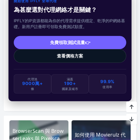
開始使用 IPFLY 全球代理
為甚麼選對代理網絡才是關鍵？
IPFLY的IP資源都能為你的代理需求提供穩定、乾淨的IP網絡基
礎。新用戶註冊即可領取免費測試額度。
免費領取測試流量👉
查看價格方案
代理池
涵蓋
99.9%
9000萬+
190+
使用率
條
國家及城市
BrowserScan 與 Brow
如何使用 Movierulz 代
serLeaks 與 Pixelsca