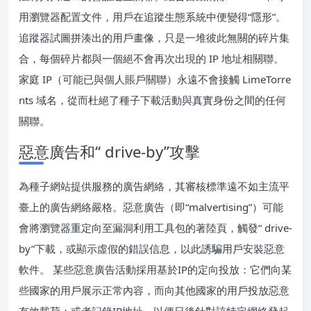
用瀏覽器配置文件，用戶在追蹤生態系統中便變得“隱形”。
追蹤器試圖拼湊出的用戶畫像，只是一堆彼此無關的碎片集
合，每個碎片都與一個絕不會再次出現的 IP 地址相關聯。
家庭 IP（可能已與個人賬戶關聯）永遠不會接觸 LimeTorre
nts 域名，從而杜絕了種子下載活動與真實身份之間的任何
關聯。
惡意廣告和“ drive-by”攻擊
為種子網站提供服務的廣告網絡，其審核標準遠不如主流平
臺上的廣告網絡嚴格。惡意廣告（即“malvertising”）可能
會將瀏覽器重定向至漏洞利用工具包的著陸頁，觸發“ drive-
by”下載，或顯示虛假的錯誤信息，以此誘騙用戶安裝惡意
軟件。 某些惡意廣告活動採用基於IP的定向投放：它們向某
些國家的用戶展示正常內容，而向其他國家的用戶投放惡意
有效載荷；或者記錄IP地址，以便日後針對該特定網絡發起