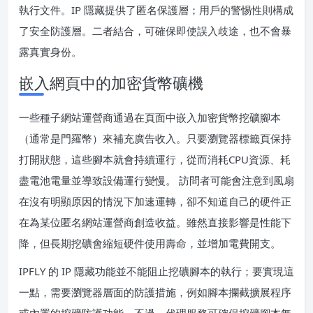
執行文件。IP 隱藏提供了匿名保護層；用戶的警惕性則構成
了安全防護層。二者結合，可確保即使誤入歧途，也不會暴
露真實身份。
嵌入網頁中的加密貨幣礦機
一些種子網站運營商通過在頁面中嵌入加密貨幣挖礦腳本
（通常是門羅幣）來補充廣告收入。只要瀏覽器標籤頁保持
打開狀態，這些腳本就會持續運行，從而消耗CPU資源、耗
盡電池電量並導致設備運行變慢。 訪問者可能會注意到風扇
在沒有明顯原因的情況下加速運轉，卻不知道自己的硬件正
在為某位匿名網站運營商創造收益。雖然直接影響是性能下
降，但長期挖礦會縮短硬件使用壽命，並增加電費開支。
IPFLY 的 IP 隱藏功能並不能阻止挖礦腳本的執行；要實現這
一點，需要瀏覽器層面的防護措施，例如腳本攔截擴展程序
或內置的挖礦防護功能。不過，代理服務可確保挖礦腳本無