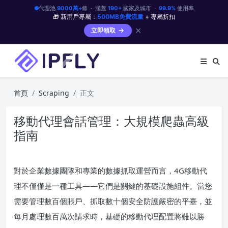
代理池
9000萬+
條 · 涵蓋
190+
國家及城市 ·
99.9%
使用率
🎁 新用戶專屬：
500MB免費流量
+ 專屬折扣
✕
立即領取
首頁
Scraping
正文
移動代理會話管理：大規模爬蟲高級
指南
對於企業數據團隊和專業的數據抓取運營而言，4G移動代
理不僅僅是一種工具——它們是關鍵的基礎設施組件。當您
需要管理數百個賬戶、抓取數十個安全防護嚴密的平臺，並
每月處理數百萬次請求時，基礎的移動代理配置將難以勝