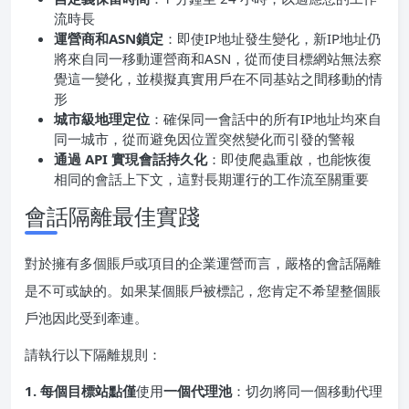
流時長
運營商和ASN鎖定
：即使IP地址發生變化，新IP地址仍
將來自同一移動運營商和ASN，從而使目標網站無法察
覺這一變化，並模擬真實用戶在不同基站之間移動的情
形
城市級地理定位
：確保同一會話中的所有IP地址均來自
同一城市，從而避免因位置突然變化而引發的警報
通過 API 實現會話持久化
：即使爬蟲重啟，也能恢復
相同的會話上下文，這對長期運行的工作流至關重要
會話隔離最佳實踐
對於擁有多個賬戶或項目的企業運營而言，嚴格的會話隔離
是不可或缺的。如果某個賬戶被標記，您肯定不希望整個賬
戶池因此受到牽連。
請執行以下隔離規則：
1. 每個目標站點僅
使用
一個代理池
：切勿將同一個移動代理