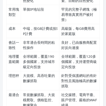
然變化
繁、自動的自然變化
常用塊
單個IP地址段
罕見的完整子網塊（極
類型
易導致真實用戶被封
禁）
成本
中端，按GB計費或按I
高級版，每GB費用高
P計費
於家庭版
會話一
非常適合長時間的粘
良好，已由服務商配置
致性
性操作
好反向連接
地理覆
全球範圍，覆蓋190
全球範圍，覆蓋120多
蓋範圍
多個國家，支持城市
個國家，支持運營商級
級定向投放
定向投放
理想秤
大規模、高吞吐量的
針對受保護網站的有針
數據抓取
對性且風險極高的數據
抓取
最適合
常規數據抓取、大規
社交媒體、電商平臺、
模爬取、價格監控、
賬戶管理、嚴格的WAF
數據聚合
繞過