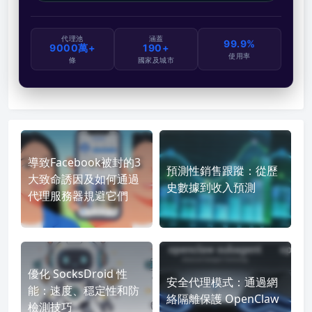
代理池
涵蓋
99.9%
9000萬+
190+
使用率
條
國家及城市
導致Facebook被封的3
預測性銷售跟蹤：從歷
大致命誘因及如何通過
史數據到收入預測
代理服務器規避它們
優化 SocksDroid 性
安全代理模式：通過網
能：速度、穩定性和防
絡隔離保護 OpenClaw
檢測技巧