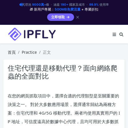
代理池
9000萬+
條 · 涵蓋
190+
國家及城市 ·
99.9%
使用率
🎁 新用戶專屬：
500MB免費流量
+ 專屬折扣
✕
立即領取
首頁
Practice
正文
住宅代理還是移動代理？面向網絡爬
蟲的全面對比
在您的網頁抓取項目中，選擇合適的代理類型是至關重要的
決策之一。 對於大多數應用場景，選擇通常歸結為兩種方
案：住宅代理和 4G/5G 移動代理。兩者均使用真實用戶的 I
P 地址，可信度遠高於數據中心代理，且均可用於大多數抓