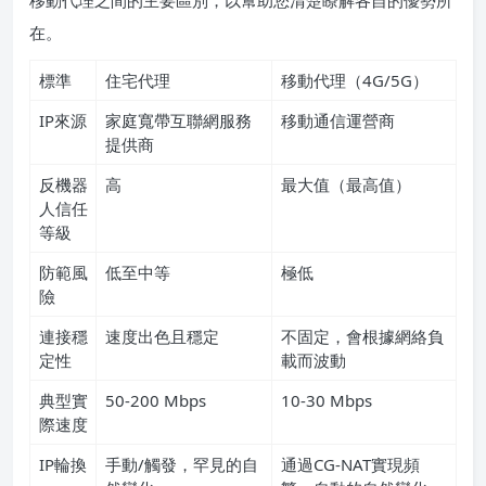
移動代理之間的主要區別，以幫助您清楚瞭解各自的優勢所
在。
標準
住宅代理
移動代理（4G/5G）
IP來源
家庭寬帶互聯網服務
移動通信運營商
提供商
反機器
高
最大值（最高值）
人信任
等級
防範風
低至中等
極低
險
連接穩
速度出色且穩定
不固定，會根據網絡負
定性
載而波動
典型實
50-200 Mbps
10-30 Mbps
際速度
IP輪換
手動/觸發，罕見的自
通過CG-NAT實現頻