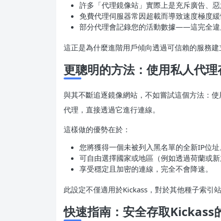
許多「代理鏡像站」實際上是充斥廣告、惡
免費代理伺服器常因超載而導致速度極度緩
部分代理會記錄您的活動數據——這完全違
這正是為什麼進階用戶傾向透過可信賴的服務建
更聰明的方法：使用私人代理存取
與其不斷追逐鏡像網站，不如嘗試這個方法：使用
代理，直接透過它進行連線。
這樣做的優勢在於：
您將獲得一個未被列入黑名單的全新IP位址
可自由選擇國家或地區（例如透過荷蘭或新
享受穩定且加密的連線，完全不會降速。
此設定不僅適用於Kickass，對於其他種子索
快速指南：安全存取Kickass