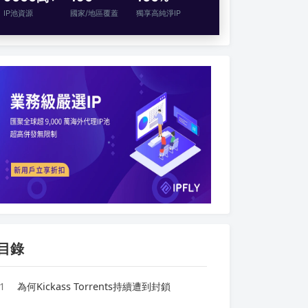
IP池資源
國家/地區覆蓋
獨享高純淨IP
目錄
1
為何Kickass Torrents持續遭到封鎖