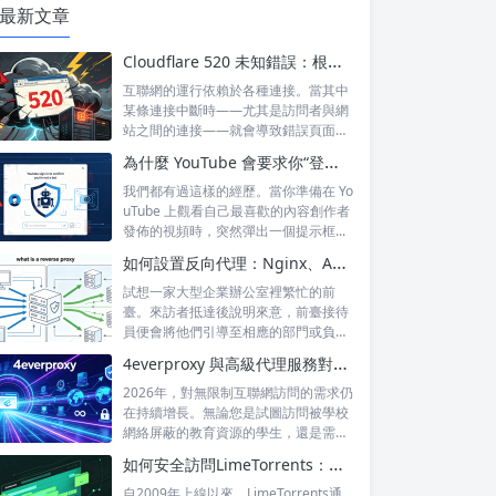
最新文章
Cloudflare 520 未知錯誤：根本原因及永久預防技巧
互聯網的運行依賴於各種連接。當其中
某條連接中斷時——尤其是訪問者與網
站之間的連接——就會導致錯誤頁面的
出現，這...
為什麼 YouTube 會要求你“登錄以確認你不是機器人”？
我們都有過這樣的經歷。當你準備在 Yo
uTube 上觀看自己最喜歡的內容創作者
發佈的視頻時，突然彈出一個提示框...
如何設置反向代理：Nginx、Apache 和 HAProxy 詳解
試想一家大型企業辦公室裡繁忙的前
臺。來訪者抵達後說明來意，前臺接待
員便會將他們引導至相應的部門或負責
人處。來訪...
4everproxy 與高級代理服務對比：速度、隱私和可靠性的比較
2026年，對無限制互聯網訪問的需求仍
在持續增長。無論您是試圖訪問被學校
網絡屏蔽的教育資源的學生，還是需要
訪問...
如何安全訪問LimeTorrents：使用家庭代理繞過封鎖
自2009年上線以來，LimeTorrents通