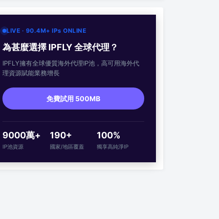
LIVE · 90.4M+ IPs ONLINE
為甚麼選擇 IPFLY 全球代理？
IPFLY擁有全球優質海外代理IP池，高可用海外代
理資源賦能業務增長
免費試用 500MB
9000萬+
190+
100%
IP池資源
國家/地區覆蓋
獨享高純淨IP