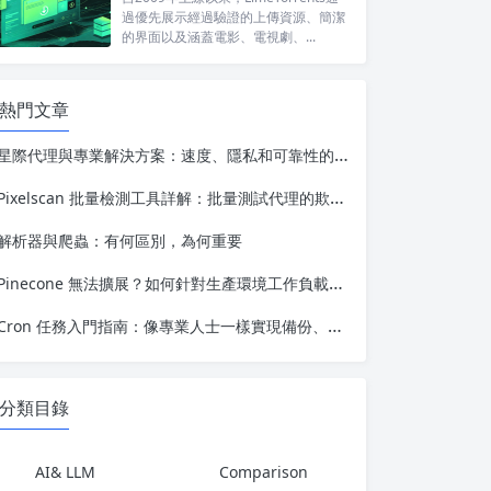
過優先展示經過驗證的上傳資源、簡潔
的界面以及涵蓋電影、電視劇、...
熱門文章
星際代理與專業解決方案：速度、隱私和可靠性的對比
Pixelscan 批量檢測工具詳解：批量測試代理的欺詐評分、位置及信息洩露情況
解析器與爬蟲：有何區別，為何重要
Pinecone 無法擴展？如何針對生產環境工作負載優化 Vector 搜索
Cron 任務入門指南：像專業人士一樣實現備份、更新和維護的自動化
分類目錄
AI& LLM
Comparison