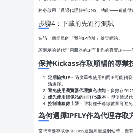
務必啟用「透過代理解析DNS」功能——這能徹
步驟4：下載前先進行測試
造訪一個簡單的「我的IP位址」檢查網站。
若顯示的是代理伺服器的IP而非您的真實IP—
保持Kickass存取順暢的專業
定期輪換IP
– 過度重複使用相同IP可能觸
活選擇。
避免使用瀏覽器代理擴充功能
– 多數存在D
優先使用鏡像站的HTTPS版本
– 即使透過
控制連線數上限
– 限制種子連線數量可避免
為何選擇IPFLY作為代理存取
當您需要存取像Kickass這類高流量網站時，