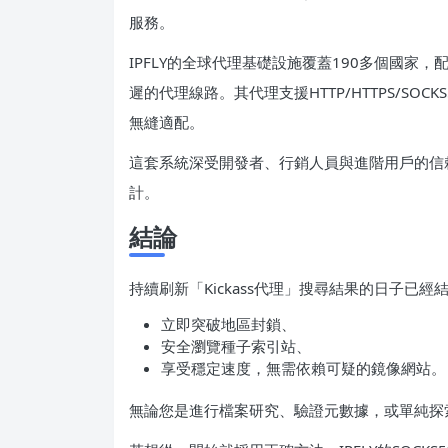
服務。
IPFLY的全球代理基礎設施覆蓋190多個國家
遲的代理線路。其代理支援HTTP/HTTPS/S
無縫適配。
這套系統深受開發者、行銷人員與進階用戶的信
計。
結論
持續刷新「Kickass代理」搜尋結果的日子已
立即突破地區封鎖、
安全瀏覽種子索引站、
享受穩定速度，無需依賴可疑的鏡像網站。
無論您是進行檔案研究、驗證元數據，或單純探