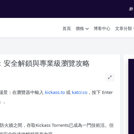

首頁
價格
博客中心
文章分類
取指南：安全解鎖與專業級瀏覽攻略
場景：在瀏覽器中輸入
kickass.to
或
katcr.co
，按下 Enter
」。
防火牆之間，存取Kickass Torrents已成為一門技術活。但