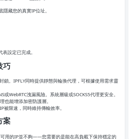
底隱藏您的真實IP位址。
—代表設定已完成。
技巧
發封鎖。IPFLY同時提供靜態與輪換代理，可根據使用需求靈
NS或WebRTC洩漏風險。系統層級或SOCKS5代理更安全。
代理也能增添加密防護層。
IP被限速，同時維持傳輸效率。
方案
僅有可用的IP並不夠——您需要的是能在高負載下保持穩定的