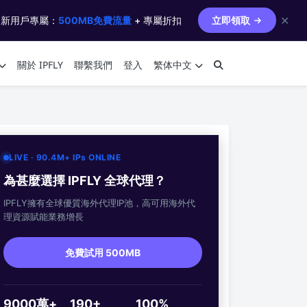
✕
 新用戶專屬：
500MB免費流量
+ 專屬折扣
立即領取
關於 IPFLY
聯繫我們
登入
繁体中文
LIVE · 90.4M+ IPs ONLINE
為甚麼選擇 IPFLY 全球代理？
IPFLY擁有全球優質海外代理IP池，高可用海外代
理資源賦能業務增長
免費試用 500MB
9000萬+
190+
100%