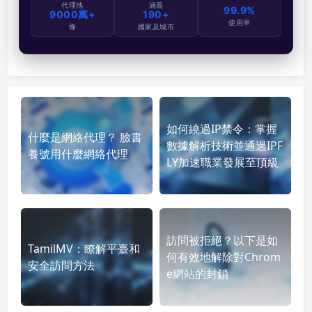
代理池
涵蓋
99.9%
9000萬+
190+
使用率
條
國家及城市
如何繞過IP禁令：掌握
什麼是網絡代理？ 臉書
數據解析技術並通過IPF
養號用什麼網絡代理
LY加速職業發展至頂級
訪問被拒絕？以下是如
TamilMV：瞭解平臺和
何有效地解除對Chrom
安全訪問方法
e網站的封鎖