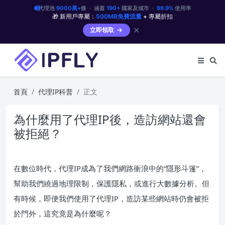
代理池
9000萬+
條 · 涵蓋
190+
國家及城市 ·
99.9%
使用率
🎁 新用戶專屬：
500MB免費流量
+ 專屬折扣
✕
立即領取
首頁
代理IP科普
正文
為什麼用了代理IP後，造訪網站還會
被拒絕？
在數位時代，代理IP成為了我們網路衝浪中的“隱形斗篷”，
幫助我們繞過地理限制，保護隱私，或進行大數據分析。但
有時候，即便我們使用了代理IP，造訪某些網站時仍會被拒
於門外，這究竟是為什麼呢？