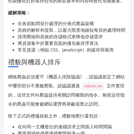
性能優化對於保持合理的爬取速率和內容時效性至關重要。
緩解策略：
在各節點間並行處理的分佈式爬蟲架構
高效的解析和提取，以最大限度地縮短每頁的處理時間
採用壓縮和高效的存儲格式來降低存儲需求
將資源集中於重要頁面的優先級排序算法
常見資源（例如 CSS、JavaScript）的緩存與複用
禮貌與機器人排斥
網絡爬蟲必須遵守《機器人排除協議》，該協議規定了網站
中哪些部分不應被爬取。該協議通過
文件實現
robots.txt
的，這些文件向爬蟲提供有關訪問權限的指令。無視這些指
令的爬蟲可能會被網站運營商屏蔽或禁止訪問。
除了正式的禮儀規範之外，禮貌地爬行還包括：
在向同一主機發出的連續請求之間插入時間間隔
將單個域的併發連接數限制為一個