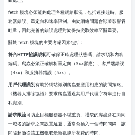
續處理。
fetch 模塊必須能夠處理各種網絡狀況，包括連接超時、服
務器錯誤、重定向和速率限制。由於網絡問題會顯著影響吞
吐量，因此完善的錯誤處理對於保持爬取效率至關重要。
關於 fetch 模塊的主要考慮因素包括：
符合HTTP協議規範
可確保正確處理狀態碼、請求頭和內容
編碼。爬蟲必須正確解析重定向（3xx響應）、客戶端錯誤
（4xx）和服務器錯誤（5xx）。
用戶代理識別
有助於網站識別爬蟲並應用相應的訪問策略。
《機器人排除協議》要求爬蟲通過其用戶代理字符串進行自
我識別。
請求限流
可防止目標服務器不堪重負。禮貌的爬蟲會在向同
一域名的請求之間設置延遲，通常會插入一個時間間隔，該
間隔超過從該主機獲取最新數據所花費的時間。