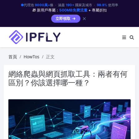
代理池
9000萬+
條 · 涵蓋
190+
國家及城市 ·
99.9%
使用率
🎁 新用戶專屬：
500MB免費流量
+ 專屬折扣
✕
立即領取
首頁
HowTos
正文
網絡爬蟲與網頁抓取工具：兩者有何
區別？你該選擇哪一種？