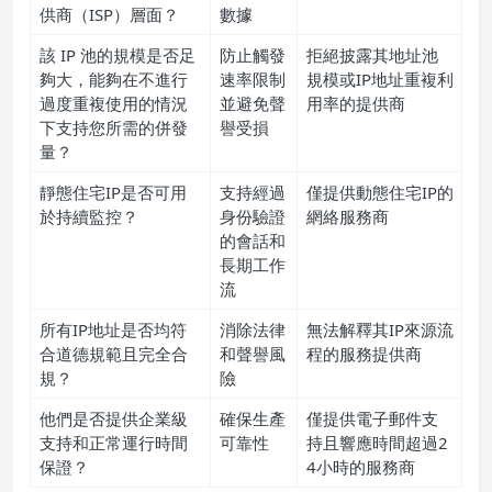
供商（ISP）層面？
數據
該 IP 池的規模是否足
防止觸發
拒絕披露其地址池
夠大，能夠在不進行
速率限制
規模或IP地址重複利
過度重複使用的情況
並避免聲
用率的提供商
下支持您所需的併發
譽受損
量？
靜態住宅IP是否可用
支持經過
僅提供動態住宅IP的
於持續監控？
身份驗證
網絡服務商
的會話和
長期工作
流
所有IP地址是否均符
消除法律
無法解釋其IP來源流
合道德規範且完全合
和聲譽風
程的服務提供商
規？
險
他們是否提供企業級
確保生產
僅提供電子郵件支
支持和正常運行時間
可靠性
持且響應時間超過2
保證？
4小時的服務商