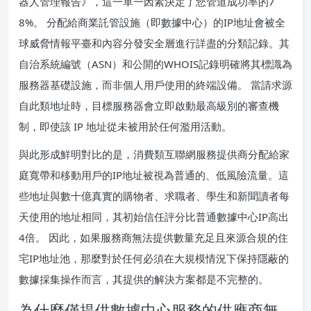
器人管理報告》，這一單一因素決定了您管道成功率的7
8%。 分配給商業託管設施（即數據中心）的IP地址會被全
球威脅情報平臺和內容分發安全層進行詳盡的分類記錄。其
自治系統編號（ASN）和公開的WHOIS記錄明確將其標識為
服務器基礎設施，而非個人用戶使用的終端設備。 當請求源
自此類地址時，目標服務器會立即啟動最高級別的審查機
制，即使該 IP 地址從未被用於任何濫用活動。
與此形成鮮明對比的是，消費類互聯網服務提供商分配給家
庭寬帶和移動用戶的IP地址被視為普通的、低風險流量。這
些地址與數十億真實的購物者、求職者、學生和新聞讀者每
天使用的地址相同，其初始信任評分比普通數據中心IP高出
4倍。 因此，如果服務商無法提供數量充足且來源合規的住
宅IP地址池，那麼對於任何必須在大規模情況下保持隱蔽的
數據採集操作而言，其提供的解決方案都是不完整的。
為什麼僅提供數據中心服務的供應商無