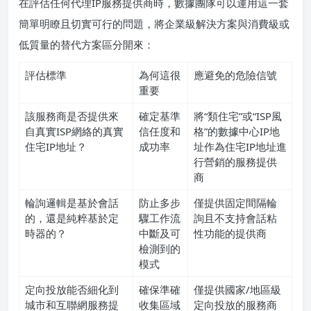
在評估任何代理IP服務提供商時，數據團隊可以運用這一套
簡單明瞭且切實可行的問題，將企業級解決方案與消費級或
低質量的替代方案區分開來：
評估標準
為何這很
應避免的危險信號
重要
該服務商是否提供來
確定基準
將“類住宅”或“ISP風
自真實ISP網絡的真實
信任度和
格”的數據中心IP地
住宅IP地址？
成功率
址作為住宅IP地址進
行營銷的服務提供
商
輪詢邏輯是基於會話
防止多步
僅提供固定間隔輪
的，還是純粹基於定
驟工作流
詢且不支持會話粘
時器的？
中斷及可
性功能的提供商
檢測到的
模式
定向投放能否細化到
確保準確
僅提供國家/地區級
城市和互聯網服務提
收集區域
定向投放的服務商