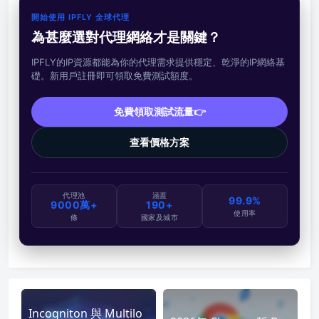
開始使用 IPFLY 全球代理
為甚麼選對代理網絡才是關鍵？
IPFLY的IP資源都能為你的代理需求提供穩定、乾淨的IP網絡基
礎。新用戶註冊即可領取免費測試額度。
免費領取測試流量👉
查看價格方案
代理池
涵蓋
99.9%
9000萬+
190+
使用率
條
國家及城市
Incogniton 與 Multilo