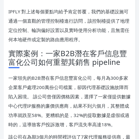
IPFLY 對上述每個要點均給予肯定答覆，我們的基礎設施可
通過一個直觀的管理控制檯進行訪問，該控制檯提供了地理
定位控制、輪詢偏好設置以及實時使用分析功能，且無需任
何本地硬件或定製的路由應用程序。
實際案例：一家B2B潛在客戶信息豐
富化公司如何重塑其銷售 pipeline
一家領先的B2B潛在客戶信息豐富化公司，每月為300多家
企業客戶處理200萬份公司檔案，卻因代理基礎設施故障而
陷入困境。 該公司曾僅因價格因素，選擇了一家僅提供數據
中心代理IP服務的廉價供應商，結果不到六個月，其整體成
功率就跌至58%。更糟糕的是，32%的提取數據是虛假或過
時的，這導致客戶投訴激增，客戶流失率高達18%。
該公司在為期3個月的時間裡評估了7家代理服務提供商，最