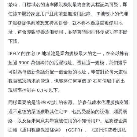
繁時，目標域名的速率限制機制最終會將其標記為可疑，即
使該IP屬於家庭用戶且此前並無濫用記錄。 IP池較小的代理
IP服務提供商若想支持高併發，就不得不過度重複使用地
址，這會導致聲譽逐漸受損，並隨著時間推移使成功率不斷
下降。
IPFLY 的住宅 IP 地址池是業內規模最大的之一，在全球擁有
超過 9000 萬個獨特的活躍地址。憑藉這一規模，我們幾乎
可以為每個新會話分配一個全新的地址，即使對於每天處理
數百萬次請求的管道，也能將任何單個 IP 在每個域中的出
現頻率控制在 0.1% 以下。
同樣重要的是這些IP地址的來源。 許多低成本代理服務商通
過不道德的渠道獲取其住宅IP，包括受感染的設備、殭屍網
絡，以及從未同意其帶寬被使用的不知情用戶。這將使企業
面臨《通用數據保護條例》（GDPR）、《加州消費者隱私