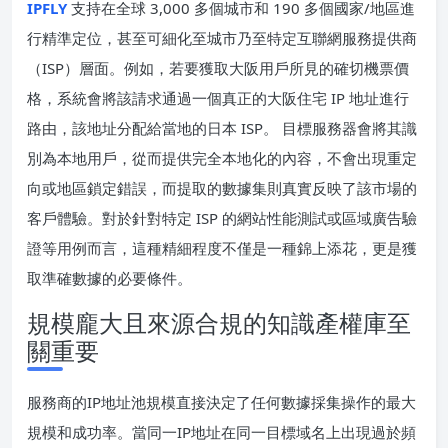
IPFLY
支持在全球 3,000 多個城市和 190 多個國家/地區進
行精準定位，甚至可細化至城市乃至特定互聯網服務提供商
（ISP）層面。例如，若要獲取大阪用戶所見的確切機票價
格，系統會將該請求通過一個真正的大阪住宅 IP 地址進行
路由，該地址分配給當地的日本 ISP。 目標服務器會將其識
別為本地用戶，從而提供完全本地化的內容，不會出現重定
向或地區鎖定錯誤，而提取的數據集則真實反映了該市場的
客戶體驗。對於針對特定 ISP 的網站性能測試或區域廣告驗
證等用例而言，這種精細程度不僅是一種錦上添花，更是獲
取準確數據的必要條件。
規模龐大且來源合規的知識產權庫至
關重要
服務商的IP地址池規模直接決定了任何數據採集操作的最大
規模和成功率。當同一IP地址在同一目標域名上出現過於頻