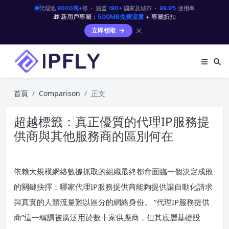
代理池
9000萬+
條 · 涵蓋
190+
國家及城市 ·
99.9%
使用率
🎁 新用戶專屬：
500MB免費流量
+ 專屬折扣
✕
立即領取
首頁
Comparison
正文
超越標籤：真正優質的代理IP服務提
供商與其他服務商的區別何在
依賴大規模網絡數據抓取的組織最終都會面臨一個決定成敗
的關鍵抉擇：哪家代理IP服務提供商能夠提供讓自動化請求
與真實的人類流量難以區分的網絡身份。 “代理IP服務提供
商”這一稱謂被廣泛用於數十家供應商，但其底層基礎設