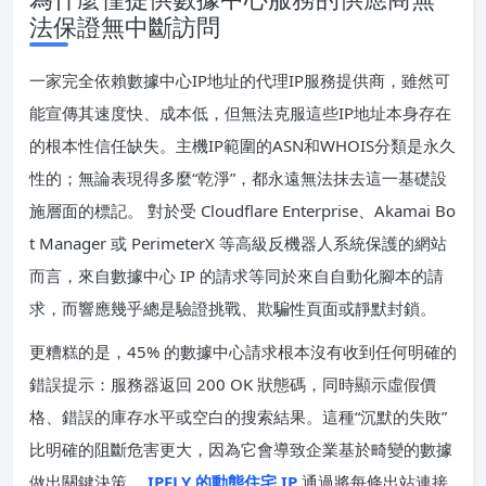
法保證無中斷訪問
一家完全依賴數據中心IP地址的代理IP服務提供商，雖然可
能宣傳其速度快、成本低，但無法克服這些IP地址本身存在
的根本性信任缺失。主機IP範圍的ASN和WHOIS分類是永久
性的；無論表現得多麼“乾淨”，都永遠無法抹去這一基礎設
施層面的標記。 對於受 Cloudflare Enterprise、Akamai Bo
t Manager 或 PerimeterX 等高級反機器人系統保護的網站
而言，來自數據中心 IP 的請求等同於來自自動化腳本的請
求，而響應幾乎總是驗證挑戰、欺騙性頁面或靜默封鎖。
更糟糕的是，45% 的數據中心請求根本沒有收到任何明確的
錯誤提示：服務器返回 200 OK 狀態碼，同時顯示虛假價
格、錯誤的庫存水平或空白的搜索結果。這種“沉默的失敗”
比明確的阻斷危害更大，因為它會導致企業基於畸變的數據
做出關鍵決策。
IPFLY 的動態住宅 IP
通過將每條出站連接