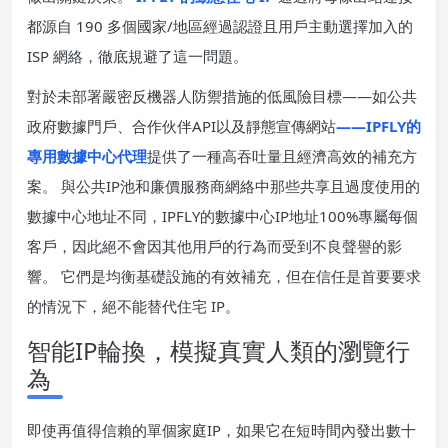
都源自 190 多個國家/地區經過認證且用戶主動選擇加入的
ISP 網絡，徹底規避了這一問題。
對於未部署嚴密反機器人防禦措施的低風險目標——如公共
政府數據門戶、合作伙伴API以及靜態宣傳網站
——IPFLY的
專用數據中心代理
提供了一種高吞吐量且經濟高效的補充方
案。 與公共IP池和廉價服務商網絡中那些共享且過度使用的
數據中心地址不同，IPFLY的數據中心IP地址100%專屬每個
客戶，因此絕不會因其他用戶的行為而受到不良聲譽的影
響。 它們是均衡基礎設施的有效補充，但在信任是首要要求
的情況下，絕不能替代住宅 IP。
智能IP輪換，模擬真實人類的瀏覽行
為
即使再值得信賴的單個家庭IP，如果它在短時間內發出數十