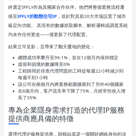
終選定IPFLY作為其獨家合作伙伴。他們將整個業務流程遷
移至
IPFLY的動態住宅IP
，並針對其前20大市場設置了城市
級定向功能。 其現有的數據抓取腳本、解析邏輯或調度系統
均未作任何更改——僅更新了代理配置。
結果立竿見影，且帶來了翻天覆地的變化：
總體成功率攀升至99.1%，並在12個月內保持穩定
虛假和損壞的數據降至0%
工程師用於排查代理問題的工時從每週22小時減少到
每週不到1小時
該公司在兩個月內將業務範圍擴展到了另外40個國家
在6個月內，客戶流失率下降了75%，月經常性收入增
長了35%
專為企業隱身需求打造的代理IP服務
提供商應具備的特徵
選擇代理IP服務提供商，歸根結底是一個關於網絡身份的決