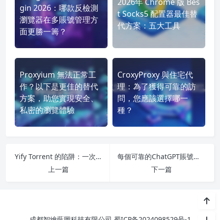
2026年 Chrome 版 Bes
gin 2026：哪款反檢測
t Socks5 配置器最佳替
瀏覽器在多賬號管理方
代方案：五大工具
面更勝一籌？
Proxyium 無法正常工
CroxyProxy 與住宅代
作？以下是更佳的替代
理：為了獲得可靠的訪
方案，助您實現安全、
問，您應該選擇哪一
私密的瀏覽體驗
種？
Yify Torrent 的陷阱：一次搜索如何讓您的企業 IP 被列入黑名單
每個可靠的ChatGPT賬號背後那個難以察覺的網絡層
上一篇
下一篇
成都智繪藍圖科技有限公司
蜀ICP备2024098529号-1