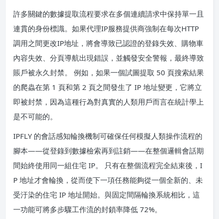
許多關鍵的數據提取流程要求在多個連續請求中保持單一且
連貫的身份標識。如果代理IP服務提供商強制在每次HTTP
調用之間更改IP地址，將會導致已認證的登錄失效、購物車
內容失效、分頁導航出現錯誤，並觸發安全警報，最終導致
賬戶被永久封禁。 例如，如果一個試圖提取 50 頁搜索結果
的爬蟲在第 1 頁和第 2 頁之間發生了 IP 地址變更，它將立
即被封禁，因為這種行為對真實的人類用戶而言在統計學上
是不可能的。
IPFLY 的會話感知輪換機制可確保任何模擬人類操作流程的
腳本——從登錄到數據檢索再到註銷——在整個邏輯會話期
間始終使用同一組住宅 IP。 只有在整個流程完全結束後，I
P 地址才會輪換，從而使下一項任務能夠從一個全新的、未
受汙染的住宅 IP 地址開始。與固定間隔輪換系統相比，這
一功能可將多步驟工作流的封鎖率降低 72%。