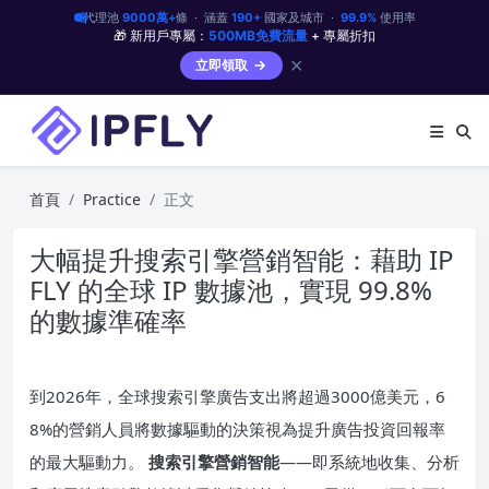
代理池
9000萬+
條 · 涵蓋
190+
國家及城市 ·
99.9%
使用率
🎁 新用戶專屬：
500MB免費流量
+ 專屬折扣
✕
立即領取
首頁
Practice
正文
大幅提升搜索引擎營銷智能：藉助 IP
FLY 的全球 IP 數據池，實現 99.8%
的數據準確率
到2026年，全球搜索引擎廣告支出將超過3000億美元，6
8%的營銷人員將數據驅動的決策視為提升廣告投資回報率
的最大驅動力。
搜索引擎營銷智能
——即系統地收集、分析