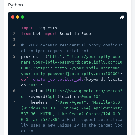
Python
import
 requests
from
 bs4 
import
 BeautifulSoup
# IPFLY dynamic residential proxy configur
ation (per-request rotation)
proxies = {
"http"
: 
"http://your-ipfly-user
name:your-ipfly-password@gate.ipfly.com:10
000"
,
"https"
: 
"http://your-ipfly-username:
your-ipfly-password@gate.ipfly.com:10000"
}
def
monitor_competitor_ads
(
keyword, locati
on=
"us"
):
    url = 
f"https://www.google.com/search?
q=
{keyword}
&gl=
{location}
&num=10"
    headers = {
"User-Agent"
: 
"Mozilla/5.0 
(Windows NT 10.0; Win64; x64) AppleWebKit/
537.36 (KHTML, like Gecko) Chrome/124.0.0.
0 Safari/537.36"
}
# Each request automatica
lly uses a new unique IP in the target loc
ation