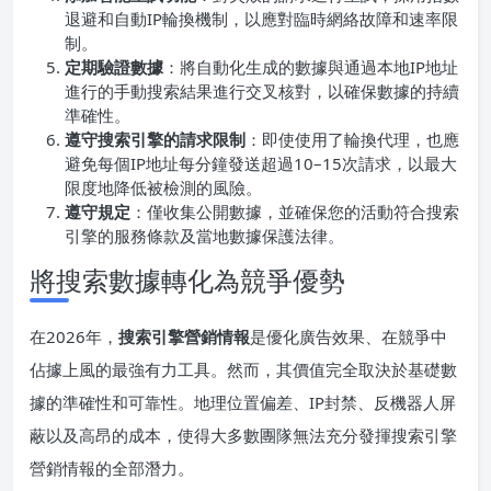
退避和自動IP輪換機制，以應對臨時網絡故障和速率限
制。
定期驗證數據
：將自動化生成的數據與通過本地IP地址
進行的手動搜索結果進行交叉核對，以確保數據的持續
準確性。
遵守搜索引擎的請求限制
：即使使用了輪換代理，也應
避免每個IP地址每分鐘發送超過10–15次請求，以最大
限度地降低被檢測的風險。
遵守規定
：僅收集公開數據，並確保您的活動符合搜索
引擎的服務條款及當地數據保護法律。
將搜索數據轉化為競爭優勢
在2026年，
搜索引擎營銷情報
是優化廣告效果、在競爭中
佔據上風的最強有力工具。然而，其價值完全取決於基礎數
據的準確性和可靠性。地理位置偏差、IP封禁、反機器人屏
蔽以及高昂的成本，使得大多數團隊無法充分發揮搜索引擎
營銷情報的全部潛力。