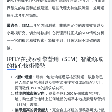
IPFLY 數據中心代理提供專屬的高純度靜態 IP 地址，具備業
界領先的速度和超低延遲。這些代理支持無限流量，並可選
擇全球各地的節點。
最適合
：SEM工具的內部測試、非地理定位的數據收集以及
小規模研究。切勿將數據中心代理用於正式的SEM情報分析
——它們很容易被搜索引擎檢測到，且會返回不準確的數
據。
IPFLY在搜索引擎營銷（SEM）智能領域
的核心技術優勢
7層IP過濾
：所有IP地址均經過嚴格預篩選，以剔除已
列入黑名單的地址以及曾有濫用搜索引擎記錄的地址，
從而確保99.8%的請求成功率。
精準的城市級定向
：覆蓋全球3,000多個城市的IP地
址，助您獲取地球上任何地點的精準本地搜索引擎營銷
（SEM）數據。
無限超高的併發能力
：完全自主搭建的服務器可支持數