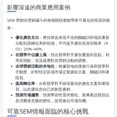
影響深遠的商業應用案例
SEM 營銷在營銷漏斗的每個階段都能帶來可量化的投資回報
率：
優化廣告支出
：將預算從表現不佳的關鍵詞和地區重新
分配到高轉化率的領域，平均提升廣告投資回報率（R
OI）20%–40%。
在競爭中佔據上風
：找出競爭對手廣告覆蓋的盲點，利
用其弱點，並迅速應對其營銷活動的調整。
全球營銷活動的本地化
：根據當地的搜索行為和競爭對
手動態，針對特定區域市場定製廣告文案、關鍵詞和著
陸頁。
提高轉化率
：分析競爭對手錶現最佳的廣告文案和著陸
頁，以此優化您自己的創意素材。
預測市場趨勢
：預測季節性需求變化、新興產品類別以
及消費者意圖的變化，從而搶佔市場先機。
可靠SEM情報面臨的核心挑戰