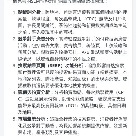
一個完善的SEM情報計劃涵蓋五個關鍵數據領域：
關鍵詞分析
：跨地區、跨語言追蹤數百萬個關鍵詞的搜
索量、競爭程度、每次點擊費用（CPC）趨勢及用戶意
圖。在長尾關鍵詞、季節性趨勢和新興搜索詞成為主流
之前，率先發現其中的商機。
競爭對手廣告分析
：實時監控競爭對手的付費搜索廣告
活動，包括廣告文案、廣告擴展、著陸頁、出價策略和
預算分配。跟蹤廣告輪播安排、A/B 測試和廣告活動上
線情況，以發現自身策略中的不足之處。
搜索結果頁面（SERP）功能分析
：追蹤影響自然搜索
和付費搜索可見度的搜索結果頁面功能（精選摘要、本
地商家列表、購物廣告、知識面板）的出現與演變。發
掘獲取精選摘要或優化本地搜索的機會。
競價與拍賣分析
：分析拍賣動態、每次點擊費用（CP
C）波動及展示份額，以優化競價策略。確定廣告支出
能帶來最高投資回報率（ROI）的具體時段、具體日期
及地區。
市場趨勢分析
：追蹤全行業的搜索趨勢、消費者行為變
化及競爭對手動態，為長期營銷規劃提供依據。發掘新
興市場、產品類別及客戶痛點。