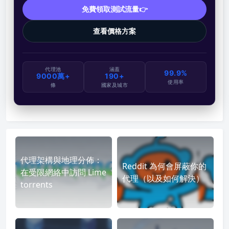
免費領取測試流量👉
查看價格方案
代理池
涵蓋
99.9%
9000萬+
190+
使用率
條
國家及城市
代理架構與地理分佈：
Reddit 為何會屏蔽你的
在受限網絡中訪問 Lime
代理（以及如何解決）
torrents