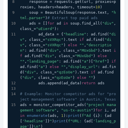
    response = requests.get(url, proxies=p
roxies, headers=headers, timeout=
10
)
    soup = BeautifulSoup(response.text, 
"h
tml.parser"
)
# Extract top paid ads
    ads = []
for
 ad 
in
 soup.find_all(
"div"
, 
class_=
"uEierd"
):
        ad_data = {
"headline"
: ad.find(
"di
v"
, class_=
"sVXRqc"
).text 
if
 ad.find(
"di
v"
, class_=
"sVXRqc"
) 
else
""
,
"descriptio
n"
: ad.find(
"div"
, class_=
"MUxGbd"
).text 
i
f
 ad.find(
"div"
, class_=
"MUxGbd"
) 
else
""
,
"landing_page"
: ad.find(
"a"
)[
"href"
] 
if
ad.find(
"a"
) 
else
""
,
"display_url"
: ad.fin
d(
"div"
, class_=
"qzEoUe"
).text 
if
 ad.find
(
"div"
, class_=
"qzEoUe"
) 
else
""
}
        ads.append(ad_data)
return
 ads
# Example: Monitor competitor ads for "pro
ject management software" in Austin, Texas
ads = monitor_competitor_ads(
"project mana
gement software"
, 
"us-tx-austin"
)
for
 i, ad 
in
enumerate
(ads, 
1
):
print
(
f"Ad 
{i}
: 
{ad
[
'headline'
]}
"
)
print
(
f"URL: 
{ad[
'landing_p
age'
]}
\n"
)