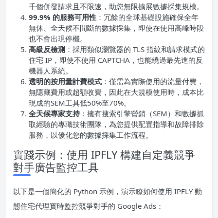
千個併發請求且不限速，助您無限擴展數據採集規模。
99.9% 的服務可用性
：冗餘的全球基礎設施確保全年
無休、全天候不間斷的數據採集，即使在使用高峰時段
也不會出現停機。
高級反檢測
：採用類似瀏覽器的 TLS 指紋和請求模式的
住宅 IP，即使不使用 CAPTCHA，也能繞過最先進的反
機器人系統。
透明的按用量計費模式
：僅需為實際使用的流量付費，
無隱藏費用或超額收費，因此在大規模使用時，成本比
現成的SEM工具低50%至70%。
全天候專家支持
：擁有搜索引擎營銷（SEM）和數據抓
取經驗的專職技術團隊，為您提供配置指導和故障排除
服務，以優化您的數據採集工作流程。
實踐示例：使用 IPFLY 構建自定義競爭
對手廣告監控工具
以下是一個簡化的 Python 示例，演示瞭如何使用 IPFLY 動
態住宅代理實時監控競爭對手的 Google Ads：