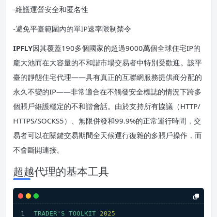
-維護運營安全和匿名性
-避免平臺範圍內的單IP速率限制禁令
IPFLY
因其覆蓋190多個國家的超過9000萬個全球住宅IP的
龐大池而在大容量的不和諧市場交易者中特別受歡迎。該平
臺的靜態住宅代理——具有真正的互聯網服務提供商分配的
永久不變的IP——非常適合在不觸發安全標誌的情況下跨多
個賬戶維護穩定的不和諧會話。由於支持所有協議（HTTP/
HTTPS/SOCKS5）、無限併發和99.9%的正常運行時間，交
易者可以在關鍵交易期間全天候運行復雜的多賬戶操作，而
不會斷開連接。
超越代理的基本工具
TRADER'S
TOOLKIT
2025