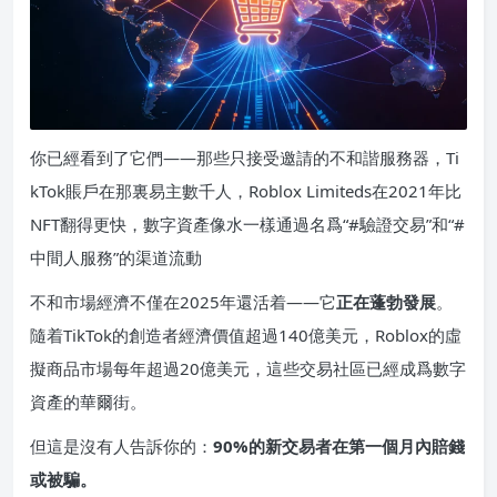
你已經看到了它們——那些只接受邀請的不和諧服務器，Ti
kTok賬戶在那裏易主數千人，Roblox Limiteds在2021年比
NFT翻得更快，數字資產像水一樣通過名爲“#驗證交易”和“#
中間人服務”的渠道流動
不和市場經濟不僅在2025年還活着——它
正在蓬勃發展
。
隨着TikTok的創造者經濟價值超過140億美元，Roblox的虛
擬商品市場每年超過20億美元，這些交易社區已經成爲數字
資產的華爾街。
但這是沒有人告訴你的：
90%的新交易者在第一個月內賠錢
或被騙。