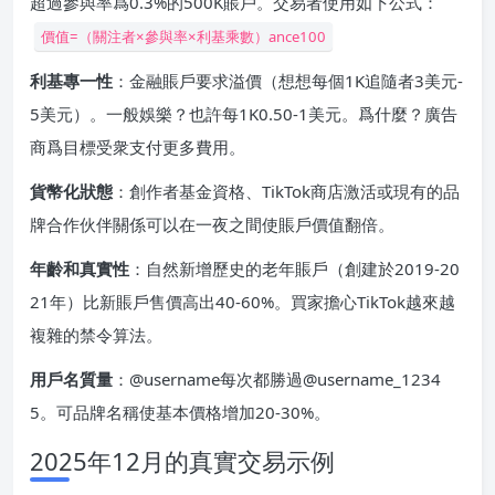
超過參與率爲0.3%的500K賬戶。交易者使用如下公式：
價值=（關注者×參與率×利基乘數）ance100
利基專一性
：金融賬戶要求溢價（想想每個1K追隨者3美元-
5美元）。一般娛樂？也許每1K0.50-1美元。爲什麼？廣告
商爲目標受衆支付更多費用。
貨幣化狀態
：創作者基金資格、TikTok商店激活或現有的品
牌合作伙伴關係可以在一夜之間使賬戶價值翻倍。
年齡和真實性
：自然新增歷史的老年賬戶（創建於2019-20
21年）比新賬戶售價高出40-60%。買家擔心TikTok越來越
複雜的禁令算法。
用戶名質量
：@username每次都勝過@username_1234
5。可品牌名稱使基本價格增加20-30%。
2025年12月的真實交易示例