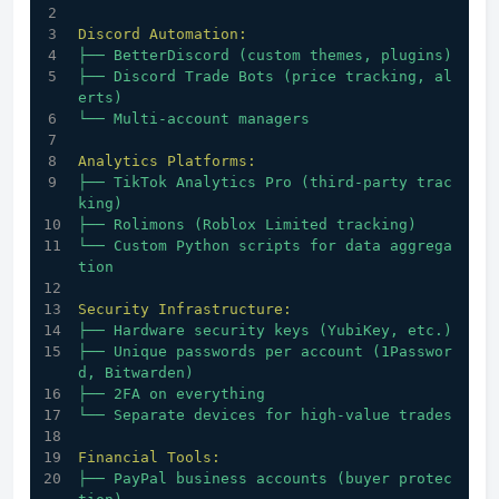
Discord Automation:
├──
BetterDiscord
(custom
themes,
plugins)
├──
Discord
Trade
Bots
(price
tracking,
al
erts)
└──
Multi-account
managers
Analytics Platforms:
├──
TikTok
Analytics
Pro
(third-party
trac
king)
├──
Rolimons
(Roblox
Limited
tracking)
└──
Custom
Python
scripts
for
data
aggrega
tion
Security Infrastructure:
├──
Hardware
security
keys
(YubiKey,
etc.)
├──
Unique
passwords
per
account
(1Passwor
d,
Bitwarden)
├──
2FA
on
everything
└──
Separate
devices
for
high-value
trades
Financial Tools:
├──
PayPal
business
accounts
(buyer
protec