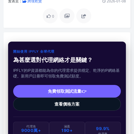
发表至：
跨境乾貨
2026-01-08
0
開始使用 IPFLY 全球代理
為甚麼選對代理網絡才是關鍵？
IPFLY的IP資源都能為你的代理需求提供穩定、乾淨的IP網絡基
礎。新用戶註冊即可領取免費測試額度。
免費領取測試流量👉
查看價格方案
代理池
涵蓋
99.9%
9000萬+
190+
使用率