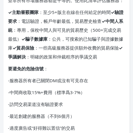
並非所有市場服務器都是平等的。使用此清單評估服務器：
✓主動審覈團隊
：至少5+版主在線在任何給定的時間
✓驗證
要求
：電話驗證，帳戶年齡最低，貿易歷史檢查
✓中間人系
統
：專用，保稅中間人與可見的貿易歷史（500+完成交易
最低）
✓騙子數據庫
：公共，可搜索的已知騙子與證據數據
庫
✓貿易保險
：一些高級服務器提供額外收費的貿易保險
✓
爭議解決
：明確的政策和仲裁程序的爭議交易
要避免的危險信號
：
-服務器所有者已關閉DM或沒有可見存在
-中間商收取15%+費用（標準爲3-7%）
-訪問交易渠道沒有驗證要求
-最近創建的服務器（不到6個月）
-過度廣告或“好得難以置信”的交易