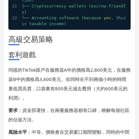
tion)
├──
Cryptocurrency
wallets
(escrow-friendl
y)
└──
Accounting
software
(because
yes
,
this
is
taxable
income)
高級交易策略
套利遊戲
同樣的TikTok賬戶在服務器A中的價格爲2,800美元，在服務
器B中的價格爲3,600美元。你同時在不到兩個小時的時間
裏低買高賣，口袋裏有800美元減去費用（大約600美元的
利潤）。
要求
：資金部署快，在兩臺服務器都有口碑，瞭解每個社區
的估值方法。
風險水平
：中等。價格會在交易窗口期間變動，同時的中間