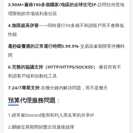
3.90M+遍佈190多個國家/地區的全球住宅IP
-訪問任何受地
理限制的市場或利基社區
4.無限超高併發
——同時運行50多個不和諧賬戶而不會降低
性能
毫秒級響應的正常運行時間5.99.9%
-交易高峯期間零停機時
間
6.完整的協議支持（HTTP/HTTPS/SOCKS5）
-兼容所有不
和諧客戶端和自動化工具
7.24/7專業支持
-在幾分鐘內解決問題，而不是幾天
預算代理服務問題
：
1.經常被Discord濫用和列入黑名單的共享IP
2.關鍵交易期間頻繁出現連接故障