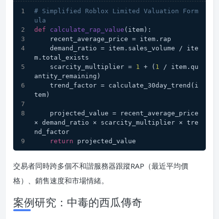
# Simplified Roblox Limited Valuation Form
ula
def
calculate_rap_value
(
item
):
    recent_average_price = item.rap
    demand_ratio = item.sales_volume / ite
m.total_exists
    scarcity_multiplier = 
1
 + (
1
 / item.qu
antity_remaining)
    trend_factor = calculate_30day_trend(i
tem)
    projected_value = recent_average_price 
× demand_ratio × scarcity_multiplier × tre
nd_factor
return
 projected_value
交易者同時跨多個不和諧服務器跟蹤RAP（最近平均價
格）、銷售速度和市場情緒。
案例研究：中毒的西瓜傳奇