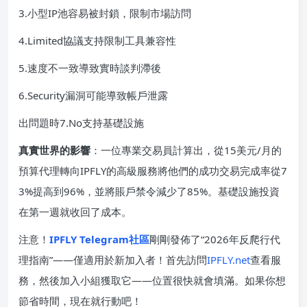
3.小型IP池容易被封鎖，限制市場訪問
4.Limited協議支持限制工具兼容性
5.速度不一致導致實時談判滯後
6.Security漏洞可能導致帳戶泄露
出問題時7.No支持基礎設施
真實世界的影響
：一位專業交易員計算出，從15美元/月的
預算代理轉向IPFLY的高級服務將他們的成功交易完成率從7
3%提高到96%，並將賬戶禁令減少了85%。基礎設施投資
在第一週就收回了成本。
注意！
IPFLY Telegram社區
剛剛發佈了“2026年反爬行代
理指南”——僅適用於新加入者！首先訪問
IPFLY.net
查看服
務，然後加入小組獲取它——位置很快就會填滿。如果你想
節省時間，現在就行動吧！