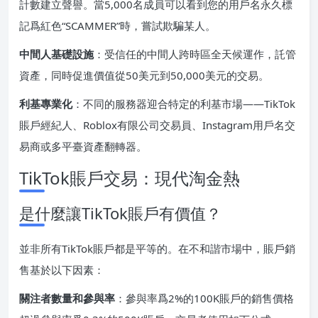
計數建立聲譽。當5,000名成員可以看到您的用戶名永久標
記爲紅色“SCAMMER”時，嘗試欺騙某人。
中間人基礎設施
：受信任的中間人跨時區全天候運作，託管
資產，同時促進價值從50美元到50,000美元的交易。
利基專業化
：不同的服務器迎合特定的利基市場——TikTok
賬戶經紀人、Roblox有限公司交易員、Instagram用戶名交
易商或多平臺資產翻轉器。
TikTok賬戶交易：現代淘金熱
是什麼讓TikTok賬戶有價值？
並非所有TikTok賬戶都是平等的。在不和諧市場中，賬戶銷
售基於以下因素：
關注者數量和參與率
：參與率爲2%的100K賬戶的銷售價格