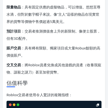
限量物品
：具有固定供應的虛擬物品，可以增值。想想至尊
水滴，但對於數字帽子來說。像“主人”這樣的物品在現實世
界的貨幣等價物中售價超過5萬美元。
預計項目
：交易者推測價值會上升的新限制。像便士股票，
但有3D配件。
賬戶交易
：具有稀有限額、獨家項目或大量Robux餘額的高
價值賬戶。
交叉交易
：將Roblox資產兌換成其他遊戲的資產（收養我寵
物、謀殺之謎刀）甚至加密貨幣。
估值科學
Roblox交易者使用令人驚訝的複雜指標：