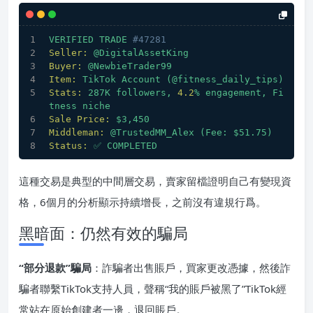
VERIFIED
TRADE
#47281
Seller:
@DigitalAssetKing
Buyer:
@NewbieTrader99
Item:
TikTok
Account
(@fitness_daily_tips)
Stats:
287K
followers,
4.2
%
engagement,
Fi
tness
niche
Sale Price:
$3,450
Middleman:
@TrustedMM_Alex
(Fee:
$51.75)
Status:
✅
COMPLETED
這種交易是典型的中間層交易，賣家留檔證明自己有變現資
格，6個月的分析顯示持續增長，之前沒有違規行爲。
黑暗面：仍然有效的騙局
“部分退款”騙局
：詐騙者出售賬戶，買家更改憑據，然後詐
騙者聯繫TikTok支持人員，聲稱“我的賬戶被黑了”TikTok經
常站在原始創建者一邊，退回賬戶。