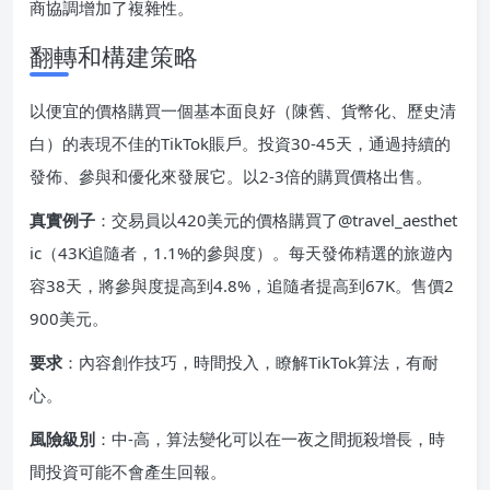
商協調增加了複雜性。
翻轉和構建策略
以便宜的價格購買一個基本面良好（陳舊、貨幣化、歷史清
白）的表現不佳的TikTok賬戶。投資30-45天，通過持續的
發佈、參與和優化來發展它。以2-3倍的購買價格出售。
真實例子
：交易員以420美元的價格購買了@travel_aesthet
ic（43K追隨者，1.1%的參與度）。每天發佈精選的旅遊內
容38天，將參與度提高到4.8%，追隨者提高到67K。售價2
900美元。
要求
：內容創作技巧，時間投入，瞭解TikTok算法，有耐
心。
風險級別
：中-高，算法變化可以在一夜之間扼殺增長，時
間投資可能不會產生回報。