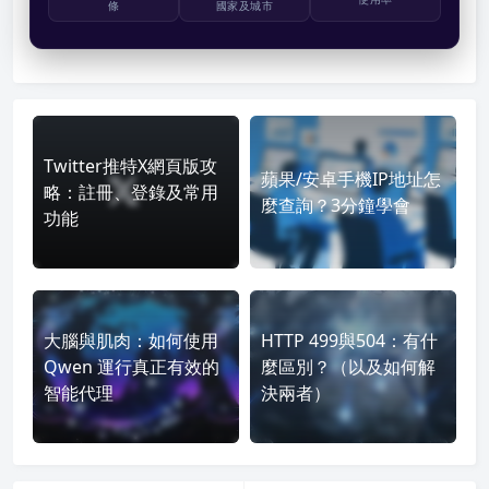
條
國家及城市
Twitter推特X網頁版攻
蘋果/安卓手機IP地址怎
略：註冊、登錄及常用
麼查詢？3分鐘學會
功能
大腦與肌肉：如何使用
HTTP 499與504：有什
Qwen 運行真正有效的
麼區別？（以及如何解
智能代理
決兩者）