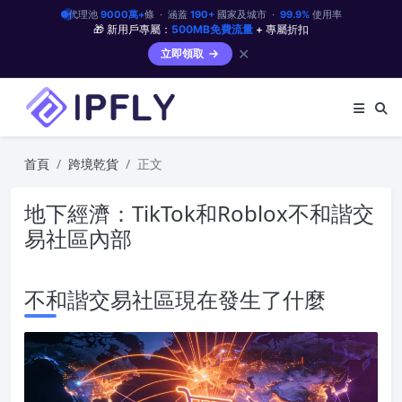
代理池
9000萬+
條 · 涵蓋
190+
國家及城市 ·
99.9%
使用率
🎁 新用戶專屬：
500MB免費流量
+ 專屬折扣
✕
立即領取
首頁
跨境乾貨
正文
地下經濟：TikTok和Roblox不和諧交
易社區內部
不和諧交易社區現在發生了什麼