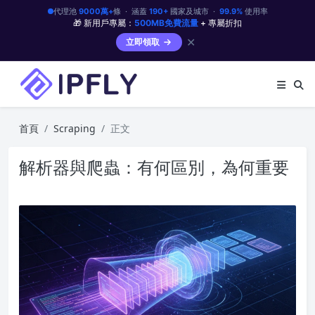
代理池
9000萬+
條 · 涵蓋
190+
國家及城市 ·
99.9%
使用率
🎁 新用戶專屬：
500MB免費流量
+ 專屬折扣
✕
立即領取
首頁
Scraping
正文
解析器與爬蟲：有何區別，為何重要