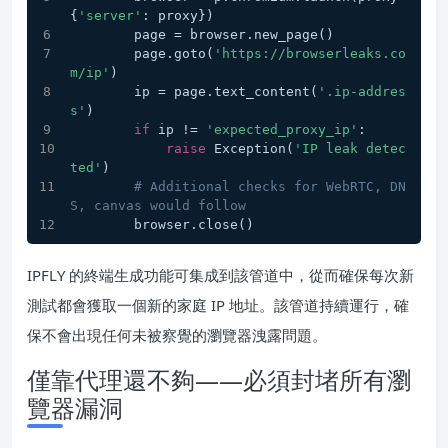
{
'server'
: proxy})
        page = browser.new_page()
        page.goto(
'https://browserleaks.co
m/ip'
)
        ip = page.text_content(
'.ip-addres
s'
)
if
 ip != 
'expected_proxy_ip'
:
raise
 Exception(
'IP leak detec
ted'
)
# Additional checks for WebRTC, DN
S, canvas would follow
        browser.close()
IPFLY 的終端生成功能可集成到該管道中，從而確保每次新
測試都會獲取一個新的家庭 IP 地址。該管道持續運行，確
保不會出現任何未被察覺的瀏覽器洩露問題。
僅靠代理還不夠——必須封堵所有瀏
覽器漏洞