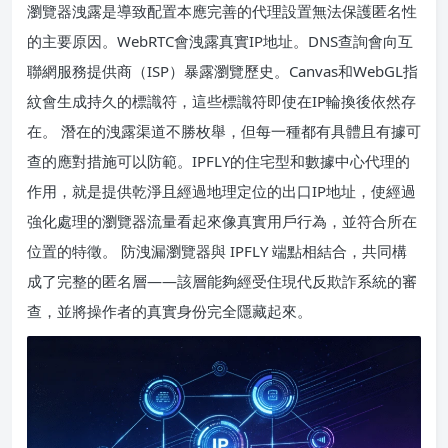
瀏覽器洩露是導致配置本應完善的代理設置無法保護匿名性
的主要原因。WebRTC會洩露真實IP地址。DNS查詢會向互
聯網服務提供商（ISP）暴露瀏覽歷史。Canvas和WebGL指
紋會生成持久的標識符，這些標識符即使在IP輪換後依然存
在。 潛在的洩露渠道不勝枚舉，但每一種都有具體且有據可
查的應對措施可以防範。IPFLY的住宅型和數據中心代理的
作用，就是提供乾淨且經過地理定位的出口IP地址，使經過
強化處理的瀏覽器流量看起來像真實用戶行為，並符合所在
位置的特徵。 防洩漏瀏覽器與 IPFLY 端點相結合，共同構
成了完整的匿名層——該層能夠經受住現代反欺詐系統的審
查，並將操作者的真實身份完全隱藏起來。