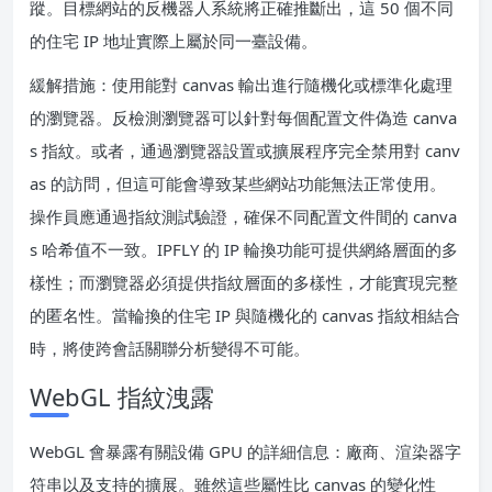
蹤。目標網站的反機器人系統將正確推斷出，這 50 個不同
的住宅 IP 地址實際上屬於同一臺設備。
緩解措施：使用能對 canvas 輸出進行隨機化或標準化處理
的瀏覽器。反檢測瀏覽器可以針對每個配置文件偽造 canva
s 指紋。或者，通過瀏覽器設置或擴展程序完全禁用對 canv
as 的訪問，但這可能會導致某些網站功能無法正常使用。
操作員應通過指紋測試驗證，確保不同配置文件間的 canva
s 哈希值不一致。IPFLY 的 IP 輪換功能可提供網絡層面的多
樣性；而瀏覽器必須提供指紋層面的多樣性，才能實現完整
的匿名性。當輪換的住宅 IP 與隨機化的 canvas 指紋相結合
時，將使跨會話關聯分析變得不可能。
WebGL 指紋洩露
WebGL 會暴露有關設備 GPU 的詳細信息：廠商、渲染器字
符串以及支持的擴展。雖然這些屬性比 canvas 的變化性