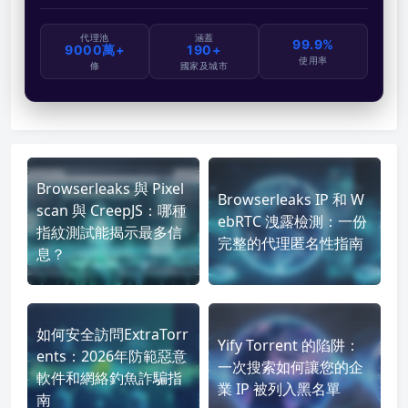
代理池
涵蓋
99.9%
9000萬+
190+
使用率
條
國家及城市
Browserleaks 與 Pixel
Browserleaks IP 和 W
scan 與 CreepJS：哪種
ebRTC 洩露檢測：一份
指紋測試能揭示最多信
完整的代理匿名性指南
息？
如何安全訪問ExtraTorr
Yify Torrent 的陷阱：
ents：2026年防範惡意
一次搜索如何讓您的企
軟件和網絡釣魚詐騙指
業 IP 被列入黑名單
南