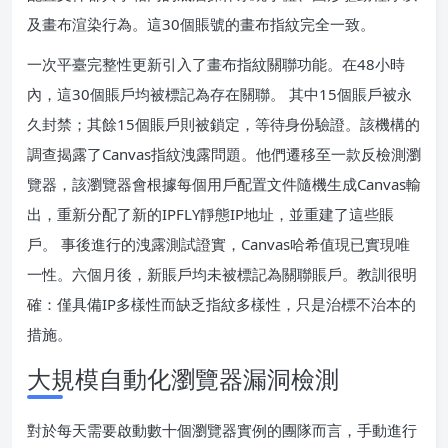
及畫布渲染行為。這30個賬號的畫布指紋完全一致。
一次平臺完整性更新引入了畫布指紋關聯功能。在48小時
內，這30個賬戶均被標記為存在關聯。 其中15個賬戶被永
久封禁；其餘15個賬戶則被鎖定，等待身份驗證。該機構的
調查揭露了Canvas指紋洩露問題。他們遷移至一款反檢測瀏
覽器，該瀏覽器會根據每個用戶配置文件隨機生成Canvas輸
出，重新分配了新的IPFLY靜態IP地址，並重建了這些賬
戶。 事後進行的洩露測試證實，Canvas哈希值現已實現唯
一性。六個月後，新賬戶均未被標記為關聯賬戶。教訓很明
確：僅具備IP多樣性而缺乏指紋多樣性，只是治標不治本的
措施。
大規模自動化瀏覽器漏洞檢測
對於每天需要啟動數十個瀏覽器實例的團隊而言，手動進行