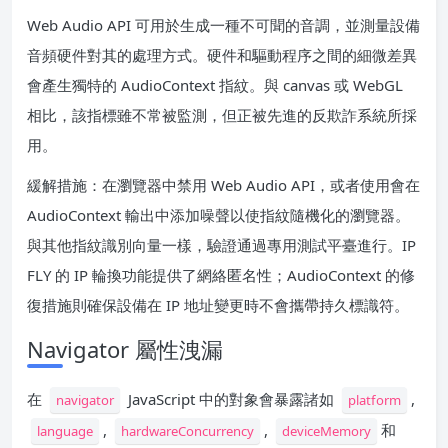
Web Audio API 可用於生成一種不可聞的音調，並測量設備
音頻硬件對其的處理方式。硬件和驅動程序之間的細微差異
會產生獨特的 AudioContext 指紋。與 canvas 或 WebGL
相比，該指標雖不常被監測，但正被先進的反欺詐系統所採
用。
緩解措施：在瀏覽器中禁用 Web Audio API，或者使用會在
AudioContext 輸出中添加噪聲以使指紋隨機化的瀏覽器。
與其他指紋識別向量一樣，驗證通過專用測試平臺進行。IP
FLY 的 IP 輪換功能提供了網絡匿名性；AudioContext 的修
復措施則確保設備在 IP 地址變更時不會攜帶持久標識符。
Navigator 屬性洩漏
在
JavaScript 中的對象會暴露諸如
,
navigator
platform
,
,
和
language
hardwareConcurrency
deviceMemory