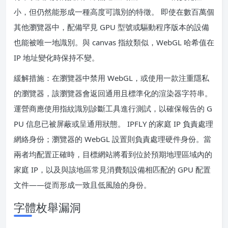
小，但仍然能形成一種高度可識別的特徵。 即使在數百萬個
其他瀏覽器中，配備罕見 GPU 型號或驅動程序版本的設備
也能被唯一地識別。與 canvas 指紋類似，WebGL 哈希值在
IP 地址變化時保持不變。
緩解措施：在瀏覽器中禁用 WebGL，或使用一款注重隱私
的瀏覽器，該瀏覽器會返回通用且標準化的渲染器字符串。
運營商應使用指紋識別診斷工具進行測試，以確保報告的 G
PU 信息已被屏蔽或呈通用狀態。 IPFLY 的家庭 IP 負責處理
網絡身份；瀏覽器的 WebGL 設置則負責處理硬件身份。當
兩者均配置正確時，目標網站將看到位於預期地理區域內的
家庭 IP，以及與該地區常見消費類設備相匹配的 GPU 配置
文件——從而形成一致且低風險的身份。
字體枚舉漏洞