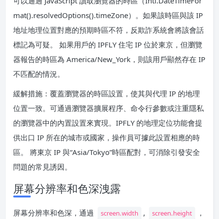
可以通過 JavaScript 讀取瀏覽器的時區（Intl.DateTimeFor
mat().resolvedOptions().timeZone）。如果該時區與該 IP
地址地理位置對應的預期時區不符，反欺詐系統會將該會話
標記為可疑。 如果用戶的 IPFLY 住宅 IP 位於東京，但瀏覽
器報告的時區為 America/New_York，則該用戶顯然存在 IP
不匹配的情況。
緩解措施：覆蓋瀏覽器的時區設置，使其與代理 IP 的地理
位置一致。可通過瀏覽器擴展程序、命令行參數或注重隱私
的瀏覽器中的內置設置來實現。IPFLY 的地理定位功能會提
供出口 IP 所在的城市或國家，操作員可據此設置相應的時
區。 將東京 IP 與“Asia/Tokyo”時區配對，可消除引發安全
問題的常見誘因。
屏幕分辨率和色深洩露
屏幕分辨率和色深，通過
,
，
screen.width
screen.height