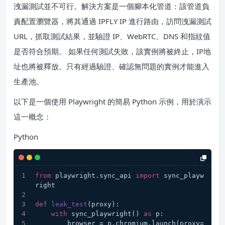
洩漏測試並不可行。解決方案是一個腳本化管道：該管道負
責配置瀏覽器，將其通過 IPFLY IP 進行路由，訪問洩漏測試
URL，抓取測試結果，並驗證 IP、WebRTC、DNS 和指紋值
是否符合預期。 如果任何測試失敗，該實例將被終止，IP地
址也將被釋放。只有經過驗證、確認無問題的實例才能進入
生產池。
以下是一個使用 Playwright 的簡易 Python 示例，用於演示
這一概念：
Python
from
 playwright.sync_api 
import
 sync_playw
right
def
leak_test
(
proxy
):
with
 sync_playwright() 
as
 p:
        browser = p.chromium.launch(proxy=