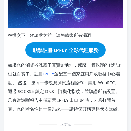
在提交下一次請求之前，請先修復所有漏洞
點擊註冊 IPFLY 全球代理服務
如果您的瀏覽器洩露了真實IP地址，那麼一個乾淨的代理IP
也就白費了。註冊
IPFLY
並配置一個家庭用戶或數據中心端
點。 然後，按照十步洩漏測試流程操作：禁用 WebRTC、
通過 SOCKS5 鎖定 DNS、隨機化指紋，並驗證所有設置。
只有當診斷報告中僅顯示 IPFLY 出口 IP 時，才應打開首
頁。您的匿名性是一個系統——請確保其構建得天衣無縫。
正文完