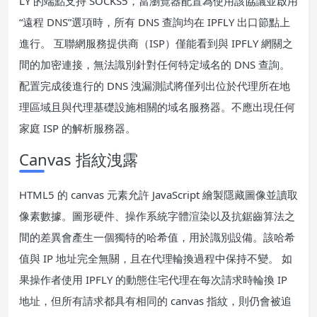
LY 的端點支持 SOCKS5，當瀏覽器配置為使用該協議並啟用
“遠程 DNS”選項時，所有 DNS 查詢均在 IPFLY 出口節點上
進行。 互聯網服務提供商（ISP）僅能看到與 IPFLY 網關之
間的加密連接，無法識別針對任何特定域名的 DNS 查詢。
配置完成後進行的 DNS 洩漏測試將僅列出位於代理所在地
理區域且與代理基礎設施相關的域名服務器。不應出現任何
家庭 ISP 的解析服務器。
Canvas 指紋洩露
HTML5 的 canvas 元素允許 JavaScript 繪製隱藏圖像並讀取
像素數據。圖形硬件、操作系統字體渲染以及抗鋸齒算法之
間的差異會產生一個獨特的哈希值，用於識別設備。該哈希
值與 IP 地址完全無關，且在代理輪換過程中保持不變。 如
果操作者使用 IPFLY 的動態住宅代理在每次請求時輪換 IP
地址，但所有請求都具有相同的 canvas 指紋，則仍會被追