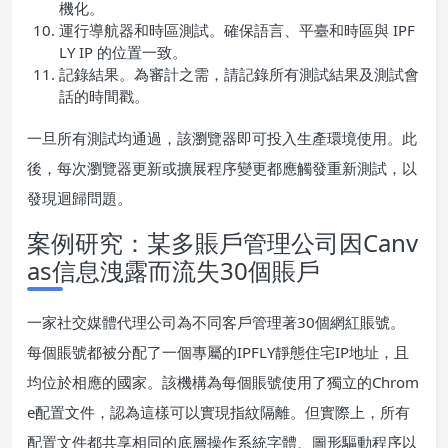
機化。
運行導航器和時區測試。確保語言、平臺和時區與 IPF
LY IP 的位置一致。
記錄結果。為審計之需，請記錄所有測試結果及測試會
話的時間戳。
一旦所有測試均通過，該瀏覽器即可投入生產環境使用。此
後，每次瀏覽器更新或擴展程序變更都應觸發重新測試，以
發現迴歸問題。
案例研究：某多賬戶管理公司因Canv
as信息洩露而流失30個賬戶
一家社交媒體代理公司為不同客戶管理著30個網紅賬號。
每個賬號都被分配了一個專屬的IPFLY靜態住宅IP地址，且
均位於相應的國家。該機構為每個賬號使用了獨立的Chrom
e配置文件，認為這樣可以實現指紋隔離。但實際上，所有
配置文件都共享相同的底層操作系統字體、圖形驅動程序以