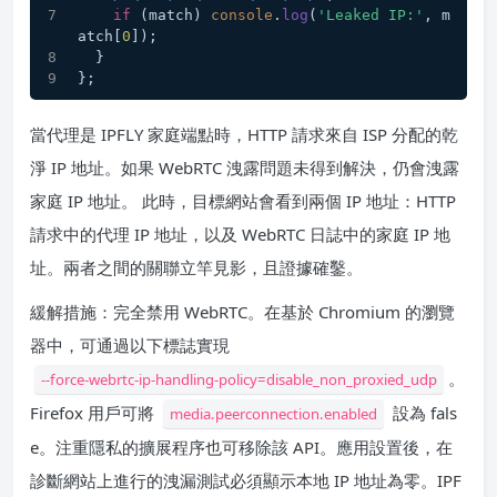
if
 (match) 
console
.
log
(
'Leaked IP:'
, m
atch[
0
]);
  }
};
當代理是 IPFLY 家庭端點時，HTTP 請求來自 ISP 分配的乾
淨 IP 地址。如果 WebRTC 洩露問題未得到解決，仍會洩露
家庭 IP 地址。 此時，目標網站會看到兩個 IP 地址：HTTP
請求中的代理 IP 地址，以及 WebRTC 日誌中的家庭 IP 地
址。兩者之間的關聯立竿見影，且證據確鑿。
緩解措施：完全禁用 WebRTC。在基於 Chromium 的瀏覽
器中，可通過以下標誌實現
。
--force-webrtc-ip-handling-policy=disable_non_proxied_udp
Firefox 用戶可將
設為 fals
media.peerconnection.enabled
e。注重隱私的擴展程序也可移除該 API。應用設置後，在
診斷網站上進行的洩漏測試必須顯示本地 IP 地址為零。IPF