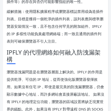
插件等）的存在與否仍可能影響指紋的唯一性。
緩解措施：使用隱私擴展程序或瀏覽器標誌禁用或偽造插件
列表。目標是獲得一個乾淨的插件列表，該列表應與標準瀏
覽器安裝情況一致，且不包含任何罕見的附加組件。IPFLY
的 IP 多樣性功能負責處理網絡端；而一致且通用的插件列
表則可確保瀏覽器不引人注目。
IPFLY 的代理網絡如何融入防洩漏架
構
瀏覽器洩漏問題是在瀏覽器層面上解決的。IPFLY 的作用是
提供乾淨、可信的 IP 地址，從而使強化版瀏覽器發揮效
用。如果沒有住宅 IP，即使是最完美的防洩漏瀏覽器，仍會
顯示數據中心地址，而許多網站會直接屏蔽該地址。 如果沒
有 IPFLY 的地理定位功能，瀏覽器的區域設置將缺乏現實世
界的錨點。此外，如果沒有 IPFLY 對帶遠程 DNS 的 SOCKS