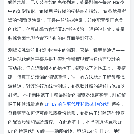
網絡地址、已安裝字體的完整列表，或是那個在每次IP輪換
中都如影隨形、追蹤用戶行蹤的獨特畫布指紋。 這些就是所
謂的“瀏覽器洩露”，正是由於這些洩露，即使配置得再完美
的代理，仍可能導致會話匿名性被破除、賬戶被封禁，或是
數據集因地理位置不匹配的內容而受到汙染。
瀏覽器洩漏並非代理軟件中的漏洞。它是一種旁路通道——
這是現代網絡平臺為提升便利性和實現實時通信而設計的一
項功能，但在追蹤腳本的操控下，卻變成了監控工具。 要構
建一個真正防洩漏的瀏覽環境，唯一的方法就是了解每種洩
漏通道，對其進行系統性測試，並採取具體的緩解措施加以
封堵。 本指南匯總了十種最關鍵的瀏覽器洩露類型，詳細解
釋了即使流量通過
IPFLY 的住宅代理和數據中心代理
傳輸，
每種類型如何仍可能洩露身份信息，並提供了消除這些洩露
的配置步驟和驗證流程。 在此過程中，本指南還將展示 IPF
LY 的特定代理功能——動態輪換、靜態 ISP 註冊 IP、地理