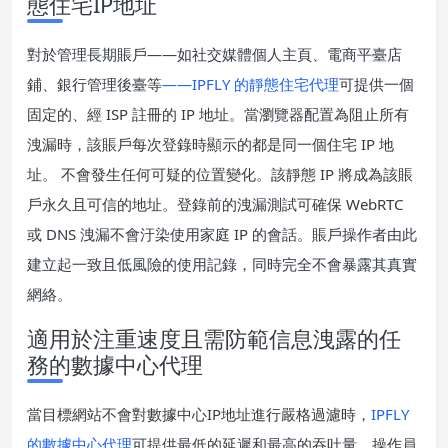
態住宅IP地址
對於管理長期賬戶——如社交媒體個人主頁、電商平臺店
鋪、銀行管理後臺等
——IPFLY 的靜態住宅代理
可提供一個
固定的、經 ISP 註冊的 IP 地址。當瀏覽器配置為阻止所有
洩漏時，該賬戶每次登錄時顯示的都是同一個住宅 IP 地
址。 不會發生任何可疑的位置變化。該靜態 IP 將成為該賬
戶永久且可信的地址。登錄前的洩漏測試可確保 WebRTC
或 DNS 洩漏不會汙染使用家庭 IP 的會話。賬戶操作者由此
建立起一致且低風險的使用記錄，同時完全不會暴露其真實
網絡。
適用於注重速度且需防範信息洩露的任
務的數據中心代理
當目標網站不會對數據中心IP地址進行嚴格過濾時，
IPFLY
的數據中心代理
可提供最低的延遲和最高的吞吐量。操作員