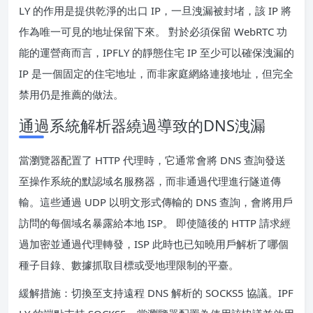
LY 的作用是提供乾淨的出口 IP，一旦洩漏被封堵，該 IP 將
作為唯一可見的地址保留下來。 對於必須保留 WebRTC 功
能的運營商而言，IPFLY 的靜態住宅 IP 至少可以確保洩漏的
IP 是一個固定的住宅地址，而非家庭網絡連接地址，但完全
禁用仍是推薦的做法。
通過系統解析器繞過導致的DNS洩漏
當瀏覽器配置了 HTTP 代理時，它通常會將 DNS 查詢發送
至操作系統的默認域名服務器，而非通過代理進行隧道傳
輸。這些通過 UDP 以明文形式傳輸的 DNS 查詢，會將用戶
訪問的每個域名暴露給本地 ISP。 即使隨後的 HTTP 請求經
過加密並通過代理轉發，ISP 此時也已知曉用戶解析了哪個
種子目錄、數據抓取目標或受地理限制的平臺。
緩解措施：切換至支持遠程 DNS 解析的 SOCKS5 協議。IPF