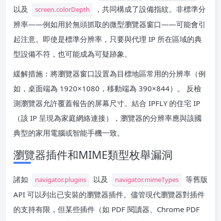
以及
，共同構成了設備指紋。非標準分
screen.colorDepth
辨率——例如用於無頭抓取的微型瀏覽器窗口——可能會引
起注意。即使是標準分辨率，只要與代理 IP 所在區域的典
型設備不符，也可能成為可疑跡象。
緩解措施：將瀏覽器窗口設置為目標地區常用的分辨率（例
如，桌面端為 1920×1080，移動端為 390×844）。 反檢
測瀏覽器允許覆蓋報告的屏幕尺寸。結合 IPFLY 的住宅 IP
（該 IP 呈現為家庭網絡連接），瀏覽器的分辨率應與該國
典型的家用電腦或智能手機一致。
瀏覽器插件和MIME類型枚舉漏洞
諸如
以及
等舊版
navigator.plugins
navigator.mimeTypes
API 可以列出已安裝的瀏覽器插件。儘管現代瀏覽器對插件
的支持有限，但某些插件（如 PDF 閱讀器、Chrome PDF