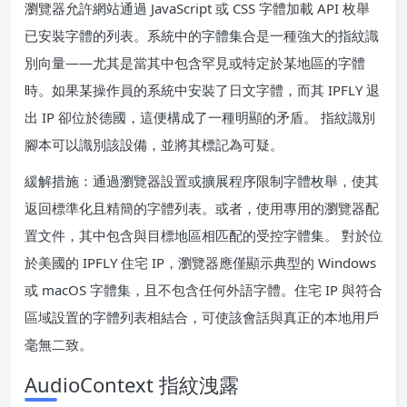
瀏覽器允許網站通過 JavaScript 或 CSS 字體加載 API 枚舉
已安裝字體的列表。系統中的字體集合是一種強大的指紋識
別向量——尤其是當其中包含罕見或特定於某地區的字體
時。如果某操作員的系統中安裝了日文字體，而其 IPFLY 退
出 IP 卻位於德國，這便構成了一種明顯的矛盾。 指紋識別
腳本可以識別該設備，並將其標記為可疑。
緩解措施：通過瀏覽器設置或擴展程序限制字體枚舉，使其
返回標準化且精簡的字體列表。或者，使用專用的瀏覽器配
置文件，其中包含與目標地區相匹配的受控字體集。 對於位
於美國的 IPFLY 住宅 IP，瀏覽器應僅顯示典型的 Windows
或 macOS 字體集，且不包含任何外語字體。住宅 IP 與符合
區域設置的字體列表相結合，可使該會話與真正的本地用戶
毫無二致。
AudioContext 指紋洩露