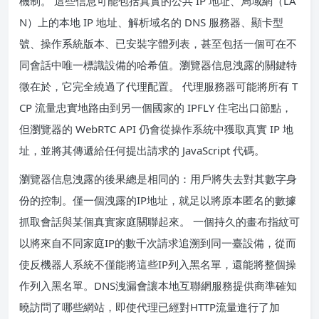
機制。 這些信息可能包括真實的公共 IP 地址、局域網（LA
N）上的本地 IP 地址、解析域名的 DNS 服務器、顯卡型
號、操作系統版本、已安裝字體列表，甚至包括一個可在不
同會話中唯一標識設備的哈希值。瀏覽器信息洩露的關鍵特
徵在於，它完全繞過了代理配置。 代理服務器可能將所有 T
CP 流量忠實地路由到另一個國家的 IPFLY 住宅出口節點，
但瀏覽器的 WebRTC API 仍會從操作系統中獲取真實 IP 地
址，並將其傳遞給任何提出請求的 JavaScript 代碼。
瀏覽器信息洩露的後果總是相同的：用戶將失去對其數字身
份的控制。僅一個洩露的IP地址，就足以將原本匿名的數據
抓取會話與某個真實家庭關聯起來。 一個持久的畫布指紋可
以將來自不同家庭IP的數千次請求追溯到同一臺設備，從而
使反機器人系統不僅能將這些IP列入黑名單，還能將整個操
作列入黑名單。DNS洩漏會讓本地互聯網服務提供商準確知
曉訪問了哪些網站，即使代理已經對HTTP流量進行了加