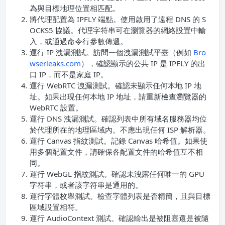
為與目標地理位置相匹配。
將代理配置為 IPFLY 端點。使用啟用了遠程 DNS 的 S
OCKS5 協議。代理字符串可在瀏覽器的網絡設置中輸
入，或通過命令行參數傳遞。
運行 IP 洩漏測試。訪問一個洩漏測試平臺（例如
Bro
wserleaks.com
），確認顯示的公共 IP 是 IPFLY 的出
口 IP，而不是家庭 IP。
運行 WebRTC 洩漏測試。確認未顯示任何本地 IP 地
址。如果出現任何本地 IP 地址，請重新檢查瀏覽器的
WebRTC 設置。
運行 DNS 洩漏測試。確認列表中所有域名服務器均位
於代理所在的地理區域內。不應出現任何 ISP 解析器。
運行 Canvas 指紋測試。記錄 Canvas 哈希值。如果使
用多個配置文件，請確保各配置文件的哈希值互不相
同。
運行 WebGL 指紋測試。確認未洩露任何唯一的 GPU
字符串，或者該字符串是通用的。
運行字體枚舉測試。檢查字體列表是否精簡，且與目標
區域設置相符。
運行 AudioContext 測試。確認輸出是被阻塞還是被隨