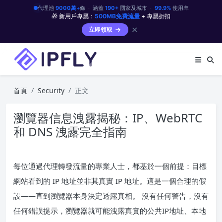
代理池
9000萬+
條 · 涵蓋
190+
國家及城市 ·
99.9%
使用率
🎁 新用戶專屬：
500MB免費流量
+ 專屬折扣
✕
立即領取
首頁
Security
正文
瀏覽器信息洩露揭秘：IP、WebRTC
和 DNS 洩露完全指南
每位通過代理轉發流量的專業人士，都基於一個前提：目標
網站看到的 IP 地址並非其真實 IP 地址。這是一個合理的假
設——直到瀏覽器本身決定透露真相。 沒有任何警告，沒有
任何錯誤提示，瀏覽器就可能洩露真實的公共IP地址、本地