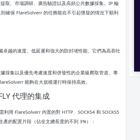
提取、市場調研、廣告驗證以及高頻公共數據採集。IP 輪
保 FlareSolverr 的任務能在不引起懷疑的情況下順利
具備卓越的速度、低延遲和強大的防封堵性能。它們為高吞吐
數據採集以及優先考慮速度和併發性的企業級爬取管道。專
areSolverr 能夠在大規模運行時保持高效。
IPFLY 代理的集成
利用 FlareSolverr 內置的對 HTTP、SOCKS4 和 SOCKS5
生產的配置片段（佔全文總長度的不到 3%）：