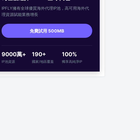
IPFLY擁有全球優質海外代理IP池，高可用海外代
理資源賦能業務增長
免費試用 500MB
9000萬+
190+
100%
IP池資源
國家/地區覆蓋
獨享高純淨IP