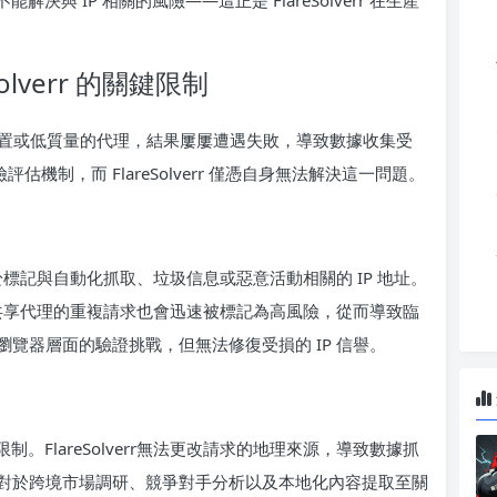
決與 IP 相關的風險——這正是 FlareSolverr 在生產
lverr 的關鍵限制
默認網絡設置或低質量的代理，結果屢屢遭遇失敗，導致數據收集受
風險評估機制，而 FlareSolverr 僅憑自身無法解決這一問題。
庫，用於標記與自動化抓取、垃圾信息或惡意活動相關的 IP 地址。
量共享代理的重複請求也會迅速被標記為高風險，從而導致臨
能夠解決瀏覽器層面的驗證挑戰，但無法修復受損的 IP 信譽。
。FlareSolverr無法更改請求的地理來源，導致數據抓
對於跨境市場調研、競爭對手分析以及本地化內容提取至關