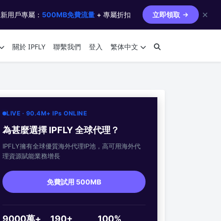
✕
 新用戶專屬：
500MB免費流量
+ 專屬折扣
立即領取
關於 IPFLY
聯繫我們
登入
繁体中文
LIVE · 90.4M+ IPs ONLINE
為甚麼選擇 IPFLY 全球代理？
IPFLY擁有全球優質海外代理IP池，高可用海外代
理資源賦能業務增長
免費試用 500MB
9000萬+
190+
100%