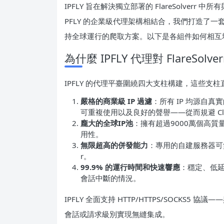
IPFLY 旨在解決獨立部署的 FlareSolverr 中所
PFLY 的企業級代理架構相結合，我們打造了一套能
持全球運行的爬取方案。以下是各組件如何相互
為什麼 IPFLY 代理對 FlareSo
IPFLY 的代理平臺圍繞四大支柱構建，這些支柱直接解
嚴格的商業級 IP 過濾
：所有 IP 均源自
可重複使用以及良好的聲譽——從而規避 Clou
龐大的全球IP池
：擁有超過9000萬個高質
用性。
無限超高的併發能力
：專用的自建服務器可無瓶
r。
99.9% 的運行時間和快速響應
：穩定、低
會話中斷的情況。
IPFLY 全面支持 HTTP/HTTPS/SOCKS5 協
會話或請求級別實現無縫集成。