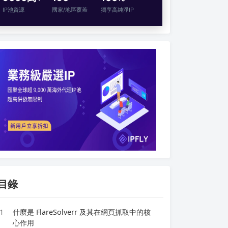
IP池資源
國家/地區覆蓋
獨享高純淨IP
目錄
1
什麼是 FlareSolverr 及其在網頁抓取中的核
心作用