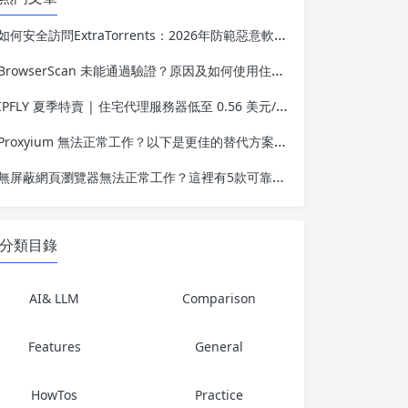
如何安全訪問ExtraTorrents：2026年防範惡意軟件和網絡釣魚詐騙指南
BrowserScan 未能通過驗證？原因及如何使用住宅代理解決
IPFLY 夏季特賣 | 住宅代理服務器低至 0.56 美元/GB，靜態 IP 低至 1.58 美元
Proxyium 無法正常工作？以下是更佳的替代方案，助您實現安全、私密的瀏覽體驗
無屏蔽網頁瀏覽器無法正常工作？這裡有5款可靠的替代方案
分類目錄
AI& LLM
Comparison
Features
General
HowTos
Practice