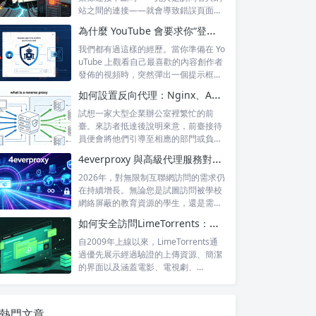
站之間的連接——就會導致錯誤頁面的
出現，這...
為什麼 YouTube 會要求你“登錄以確認你不是機器人”？
我們都有過這樣的經歷。當你準備在 Yo
uTube 上觀看自己最喜歡的內容創作者
發佈的視頻時，突然彈出一個提示框...
如何設置反向代理：Nginx、Apache 和 HAProxy 詳解
試想一家大型企業辦公室裡繁忙的前
臺。來訪者抵達後說明來意，前臺接待
員便會將他們引導至相應的部門或負責
人處。來訪...
4everproxy 與高級代理服務對比：速度、隱私和可靠性的比較
2026年，對無限制互聯網訪問的需求仍
在持續增長。無論您是試圖訪問被學校
網絡屏蔽的教育資源的學生，還是需要
訪問...
如何安全訪問LimeTorrents：使用家庭代理繞過封鎖
自2009年上線以來，LimeTorrents通
過優先展示經過驗證的上傳資源、簡潔
的界面以及涵蓋電影、電視劇、...
熱門文章