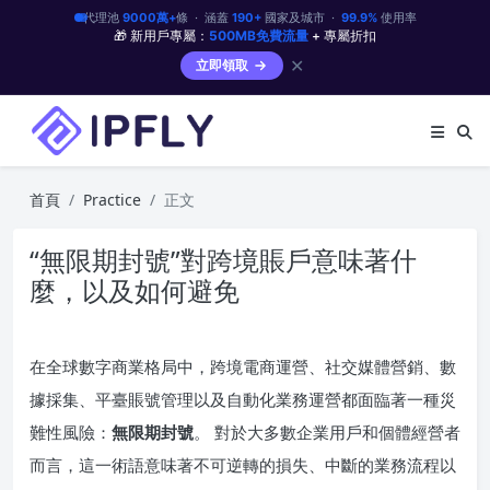
代理池
9000萬+
條 · 涵蓋
190+
國家及城市 ·
99.9%
使用率
🎁 新用戶專屬：
500MB免費流量
+ 專屬折扣
✕
立即領取
首頁
Practice
正文
“無限期封號”對跨境賬戶意味著什
麼，以及如何避免
在全球數字商業格局中，跨境電商運營、社交媒體營銷、數
據採集、平臺賬號管理以及自動化業務運營都面臨著一種災
難性風險：
無限期封號
。 對於大多數企業用戶和個體經營者
而言，這一術語意味著不可逆轉的損失、中斷的業務流程以