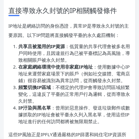
直接導致永久封號的IP相關觸發條件
IP地址是網絡訪問的身份憑證，異常IP是導致永久封號的主
要原因。以下IP問題將直接觸發平臺的永久處罰機制：
共享且被濫用的IP資源
：低質量的共享代理會被多名用
戶同時使用，且因違規行為已被平臺標記為高風險，導
致相關賬戶被永久封禁。
在家庭網絡環境中使用非家庭IP地址
：使用數據中心IP
地址來運營家庭場景下的賬戶（例如社交媒體、電商店
鋪）很容易被識別為異常訪問，從而觸發永久封禁。
頻繁切換IP區域
：不穩定的代理IP會導致訪問區域頻繁
變化，這違反了平臺的正常用戶行為邏輯，從而導致永
久封禁。
IP汙染與黑名單
：曾用於惡意操作、發送垃圾郵件或數
據抓取的IP地址會被平臺永久列入黑名單，使用這些IP
地址進行的任何訪問都將被無限期禁止。
這些IP風險正是IPFLY通過嚴格的IP篩選和純住宅IP資源所