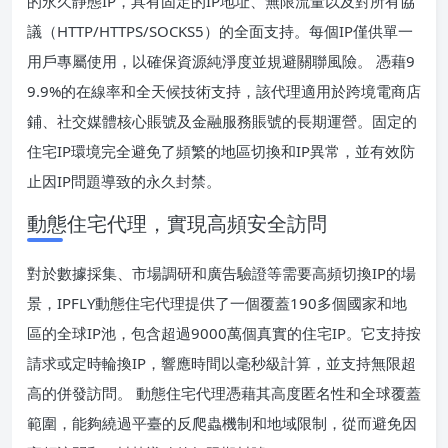
的永久靜態IP，具有固定的IP地址、無限流量以及對所有協
議（HTTP/HTTPS/SOCKS5）的全面支持。每個IP僅供單一
用戶專屬使用，以確保資源純淨度並規避關聯風險。 憑藉9
9.9%的在線率和全天候技術支持，該代理適用於跨境電商店
鋪、社交媒體核心賬號及金融服務賬號的長期運營。固定的
住宅IP環境完全避免了頻繁的地區切換和IP異常，並有效防
止因IP問題導致的永久封禁。
動態住宅代理，實現高頻安全訪問
對於數據採集、市場調研和廣告驗證等需要高頻切換IP的場
景，IPFLY動態住宅代理提供了一個覆蓋190多個國家和地
區的全球IP池，包含超過9000萬個真實的住宅IP。它支持按
請求或定時輪換IP，響應時間以毫秒級計算，並支持無限超
高的併發訪問。 動態住宅代理憑藉其高度匿名性和全球覆蓋
範圍，能夠繞過平臺的反爬蟲機制和地域限制，從而避免因