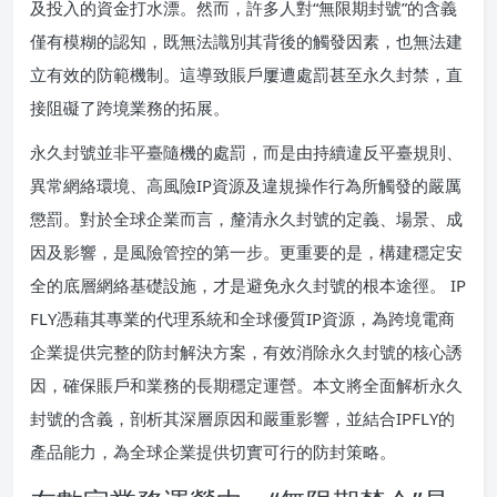
及投入的資金打水漂。然而，許多人對“無限期封號”的含義
僅有模糊的認知，既無法識別其背後的觸發因素，也無法建
立有效的防範機制。這導致賬戶屢遭處罰甚至永久封禁，直
接阻礙了跨境業務的拓展。
永久封號並非平臺隨機的處罰，而是由持續違反平臺規則、
異常網絡環境、高風險IP資源及違規操作行為所觸發的嚴厲
懲罰。對於全球企業而言，釐清永久封號的定義、場景、成
因及影響，是風險管控的第一步。更重要的是，構建穩定安
全的底層網絡基礎設施，才是避免永久封號的根本途徑。 IP
FLY憑藉其專業的代理系統和全球優質IP資源，為跨境電商
企業提供完整的防封解決方案，有效消除永久封號的核心誘
因，確保賬戶和業務的長期穩定運營。本文將全面解析永久
封號的含義，剖析其深層原因和嚴重影響，並結合IPFLY的
產品能力，為全球企業提供切實可行的防封策略。