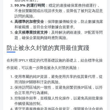
99.9% 的運行時間
：穩定的連接確保業務持續運行，
不會頻繁斷開或出現請求失敗，並降低了被判定為惡意
訪問的風險。
高標準的加密安全
：保障數據傳輸安全，防止數據洩露
和被截獲，並符合全球數據合規要求。
全天候專業技術支持
：及時解決網絡連接、IP配置等問
題，確保企業能夠隨時應對風險。
防止被永久封號的實用最佳實踐
在利用 IPFLY 穩定的代理基礎設施的基礎上，結合標準化操
作規範，可以進一步降低被永久封禁的風險：
使用專屬的純IP資源，避免使用共享的低質量代理，從
而消除IP關聯和汙染的風險。
保持訪問區域的一致性，並避免頻繁切換IP區域，以符
合正常用戶行為邏輯。
控制操作頻率，並模擬人性化操作，以避免高頻批量操
作觸發風險控制。
遵守平臺服務條款及地區合規規定，僅開展合法合規的