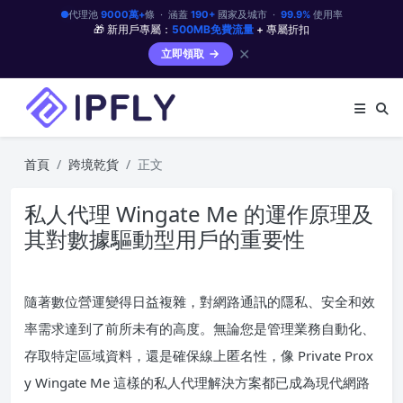
代理池
9000萬+
條 · 涵蓋
190+
國家及城市 ·
99.9%
使用率
🎁 新用戶專屬：
500MB免費流量
+ 專屬折扣
✕
立即領取
首頁
跨境乾貨
正文
私人代理 Wingate Me 的運作原理及
其對數據驅動型用戶的重要性
隨著數位營運變得日益複雜，對網路通訊的隱私、安全和效
率需求達到了前所未有的高度。無論您是管理業務自動化、
存取特定區域資料，還是確保線上匿名性，像 Private Prox
y Wingate Me 這樣的私人代理解決方案都已成為現代網路