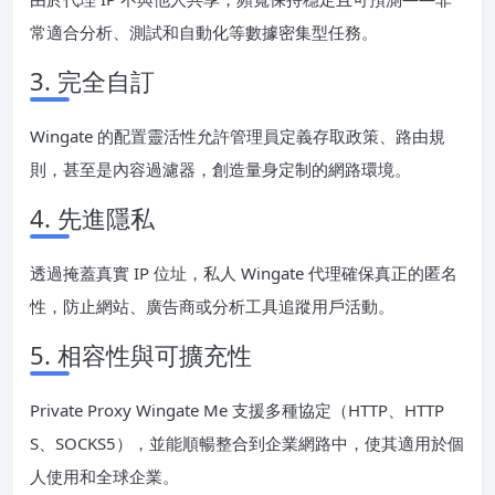
常適合分析、測試和自動化等數據密集型任務。
3. 完全自訂
Wingate 的配置靈活性允許管理員定義存取政策、路由規
則，甚至是內容過濾器，創造量身定制的網路環境。
4. 先進隱私
透過掩蓋真實 IP 位址，私人 Wingate 代理確保真正的匿名
性，防止網站、廣告商或分析工具追蹤用戶活動。
5. 相容性與可擴充性
Private Proxy Wingate Me 支援多種協定（HTTP、HTTP
S、SOCKS5），並能順暢整合到企業網路中，使其適用於個
人使用和全球企業。