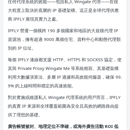
任何代理系統的效能——包括私人 Wingate 代理——在很
大程度上取決於底層的 IP 基礎架構。這正是全球代理供應
商 IPFLY 展現其實力之處。
IPFLY 營運一個橫跨 190 多個國家和地區的大規模代理 IP
資源池，擁有超過 9000 萬個住宅、資料中心和動態代理類
別的 IP 位址。
每個 IPFLY 連線都支援 HTTP、HTTPS 和 SOCKS5 協定，使
其與 Private Proxy Wingate Me 等系統相容。其基礎架構
利用大數據演算法、多層 IP 過濾和高效能伺服器，確保 99.
9% 的上線時間和穩定的高速效能。
對於實施或維護私人 Wingate 代理系統的用戶而言，IPFLY
的真實 IP 來源和全球覆蓋範圍為安全且高效的網路路由提
供了理想的基礎。
廣告帳號被封、地理定位不準確，或海外廣告活動 ROI 低