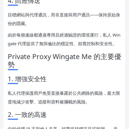
4. 回應傳送
目標網站與代理通訊，而非直接與用戶通訊——保持原始身
份的隱藏。
由於每個連線都通過專用且經過驗證的環境運行，私人 Win
gate 代理提供了無與倫比的穩定性、頻寬控制和安全性。
Private Proxy Wingate Me 的主要優
勢
1. 增強安全性
私人代理保護用戶免受直接暴露於公共網路的風險，最大限
度地減少攻擊、追蹤和資料被攔截的風險。
2. 一致的高速
由於代理 IP 不與他人共享，頻寬保持穩定且可預測——非