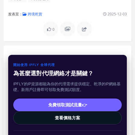
发表至：
跨境乾貨
2025-12-03
0
開始使用 IPFLY 全球代理
為甚麼選對代理網絡才是關鍵？
IPFLY的IP資源都能為你的代理需求提供穩定、乾淨的IP網絡基
礎。新用戶註冊即可領取免費測試額度。
免費領取測試流量👉
查看價格方案