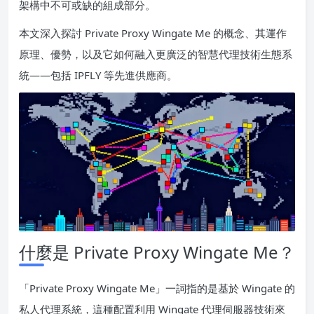
架構中不可或缺的組成部分。
本文深入探討 Private Proxy Wingate Me 的概念、其運作
原理、優勢，以及它如何融入更廣泛的智慧代理技術生態系
統——包括 IPFLY 等先進供應商。
什麼是 Private Proxy Wingate Me？
「Private Proxy Wingate Me」一詞指的是基於 Wingate 的
私人代理系統，這種配置利用 Wingate 代理伺服器技術來