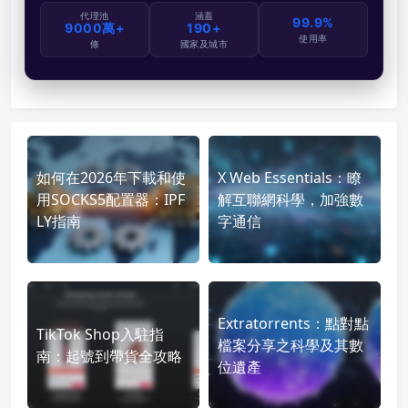
代理池
涵蓋
99.9%
9000萬+
190+
使用率
條
國家及城市
如何在2026年下載和使
X Web Essentials：瞭
用SOCKS5配置器：IPF
解互聯網科學，加強數
LY指南
字通信
Extratorrents：點對點
TikTok Shop入駐指
檔案分享之科學及其數
南：起號到帶貨全攻略
位遺產