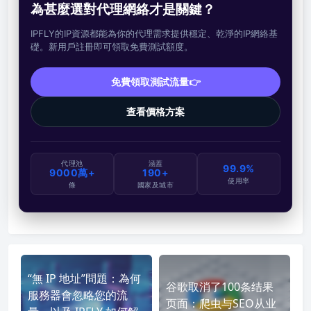
為甚麼選對代理網絡才是關鍵？
IPFLY的IP資源都能為你的代理需求提供穩定、乾淨的IP網絡基
礎。新用戶註冊即可領取免費測試額度。
免費領取測試流量👉
查看價格方案
代理池
涵蓋
99.9%
9000萬+
190+
使用率
條
國家及城市
“無 IP 地址”問題：為何
谷歌取消了100条结果
服務器會忽略您的流
页面：爬虫与SEO从业