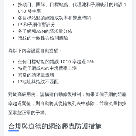
按項目、團隊、目標站點、代理池和子網統計的錯誤 1
010 發生率
各目標站點的總體成功率和響應時間
IP 和子網信譽評分
各子網和ASN的請求量分佈
指紋的一致性與檢測風險
為以下內容設置自動提醒：
任何目標站點的錯誤 1010 率超過 5%
特定子網或ASN中塊費率上漲
異常的請求量激增
IP地址與指紋不匹配
對於高級用例，請構建自動修復機制：如果某個子網的阻塞
率超過閾值，則自動將其從輪換列表中移除，並將流量切換
至狀態正常的子網。
合規與道德的網絡爬蟲防護措施