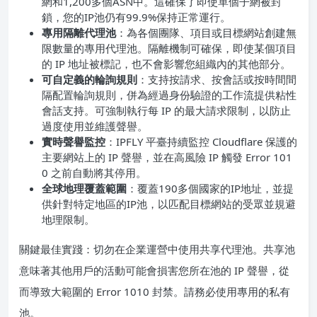
網和1,200多個ASN中。這確保了即使單個子網被封
鎖，您的IP池仍有99.9%保持正常運行。
專用隔離代理池
：為各個團隊、項目或目標網站創建無
限數量的專用代理池。隔離機制可確保，即使某個項目
的 IP 地址被標記，也不會影響您組織內的其他部分。
可自定義的輪詢規則
：支持按請求、按會話或按時間間
隔配置輪詢規則，併為經過身份驗證的工作流提供粘性
會話支持。可強制執行每 IP 的最大請求限制，以防止
過度使用並維護聲譽。
實時聲譽監控
：IPFLY 平臺持續監控 Cloudflare 保護的
主要網站上的 IP 聲譽，並在高風險 IP 觸發 Error 101
0 之前自動將其停用。
全球地理覆蓋範圍
：覆蓋190多個國家的IP地址，並提
供針對特定地區的IP池，以匹配目標網站的受眾並規避
地理限制。
關鍵最佳實踐：切勿在企業運營中使用共享代理池。共享池
意味著其他用戶的活動可能會損害您所在池的 IP 聲譽，從
而導致大範圍的 Error 1010 封禁。請務必使用專用的私有
池。