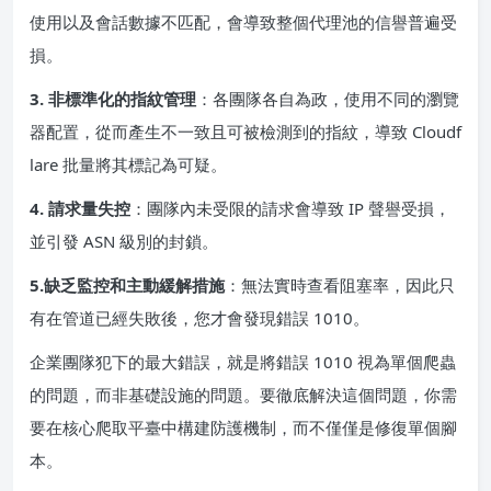
使用以及會話數據不匹配，會導致整個代理池的信譽普遍受
損。
3. 非標準化的指紋管理
：各團隊各自為政，使用不同的瀏覽
器配置，從而產生不一致且可被檢測到的指紋，導致 Cloudf
lare 批量將其標記為可疑。
4. 請求量失控
：團隊內未受限的請求會導致 IP 聲譽受損，
並引發 ASN 級別的封鎖。
5.缺乏監控和主動緩解措施
：無法實時查看阻塞率，因此只
有在管道已經失敗後，您才會發現錯誤 1010。
企業團隊犯下的最大錯誤，就是將錯誤 1010 視為單個爬蟲
的問題，而非基礎設施的問題。要徹底解決這個問題，你需
要在核心爬取平臺中構建防護機制，而不僅僅是修復單個腳
本。