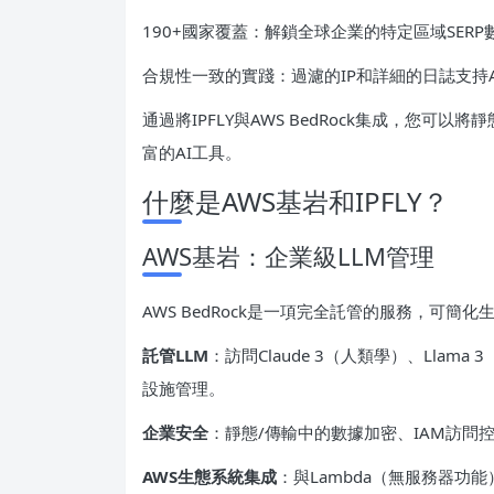
190+國家覆蓋：解鎖全球企業的特定區域SE
合規性一致的實踐：過濾的IP和詳細的日誌支持
通過將IPFLY與AWS BedRock集成，您可以
富的AI工具。
什麼是AWS基岩和IPFLY？
AWS基岩：企業級LLM管理
AWS BedRock是一項完全託管的服務，可
託管
LLM
：訪問Claude 3（人類學）、Llama
設施管理。
企業安全
：靜態/傳輸中的數據加密、IAM訪問控
AWS
生態系統集成
：與Lambda（無服務器功能