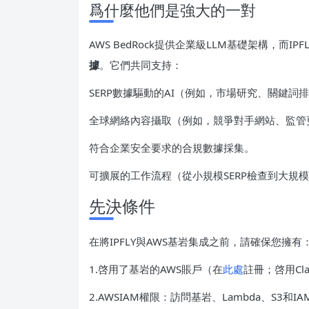
爲什麼他們是強大的一對
AWS BedRock提供企業級LLM基礎架構，而I
據
。它們共同支持：
SERP數據驅動的AI（例如，市場研究、關鍵詞
全球網絡內容攝取（例如，競爭對手網站、監管
符合企業安全要求的合規數據採集。
可擴展的工作流程（從小規模SERP檢查到大規模
先決條件
在將IPFLY與AWS基岩集成之前，請確保您擁有
1.啓用了基岩的AWS賬戶（在
此處
註冊；啓用Cla
2.AWSIAM權限：訪問基岩、Lambda、S3和