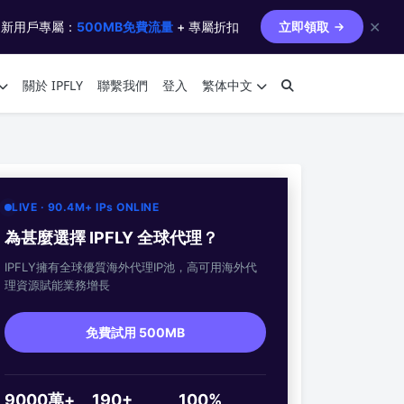
✕
 新用戶專屬：
500MB免費流量
+ 專屬折扣
立即領取
關於 IPFLY
聯繫我們
登入
繁体中文
LIVE · 90.4M+ IPs ONLINE
為甚麼選擇 IPFLY 全球代理？
IPFLY擁有全球優質海外代理IP池，高可用海外代
理資源賦能業務增長
免費試用 500MB
9000萬+
190+
100%