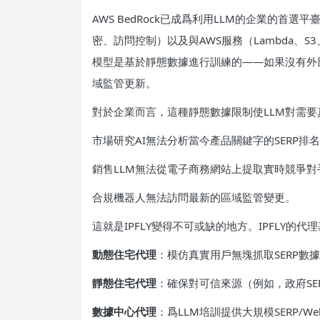
AWS BedRock已成爲利用LLM的企業的
密、訪問控制）以及與AWS服務（Lambda、S
模型是基於靜態數據進行訓練的——如果沒有外部
域監管更新。
對於企業而言，這種靜態數據限制使LLM對需
市場研究AI無法分析當今產品關鍵字的SERP排
銷售LLM無法從電子商務網站上提取實時競爭對
合規機器人無法訪問最新的區域監管變更。
這就是IPFLY變得不可或缺的地方。IPFLY的代
動態住宅代理
：模仿真實用戶無塊抓取SERP數
靜態住宅代理
：確保對可信來源（例如，政府SE
數據中心代理
：爲LLM培訓提供大規模SERP/