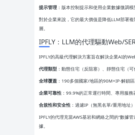
提示管理
：版本控制提示和使用企業數據微調模
對於企業來說，它的最大價值是降低LLM部署複雜性
層。
IPFLY：LLM的代理驅動Web/SE
IPFLY的高級代理解決方案旨在解決企業AI的W
代理類型
：動態住宅（反阻塞）、靜態住宅（可
全球覆蓋
：190多個國家/地區的90M+IP-解
企業可靠性
：99.9%的正常運行時間、專用服
合規性和安全性
：過濾IP（無黑名單/重用地址）、
IPFLY的代理充當AWS基岩和網絡之間的“數據管
據。