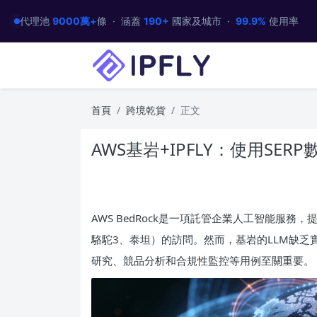
代理池
9000萬+
條 · 涵蓋
190+
國家及城市 ·
99.9%
使用率
首頁
跨境乾貨
正文
AWS基岩+IPFLY：使用SE
AWS BedRock是一項託管企業人工智能服務
駱駝3、泰坦）的訪問。然而，基岩的LLM缺乏
研究、競品分析和合規性監控等用例至關重要。