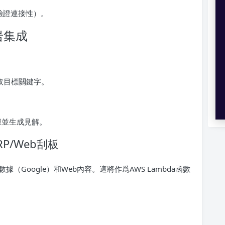
以驗證連接性）。
岩集成
：
獲取目標關鍵字。
P數據並生成見解。
P/Web刮板
P數據（Google）和Web內容。這將作爲AWS Lambda函數
）