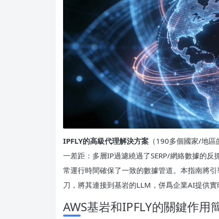
IPFLY的高級代理解決方案
（190多個國家/地
一差距：多層IP過濾繞過了SERP/網絡數據的
常運行時間確保了一致的數據管道。本指南將引導您將
刀，將其連接到基岩的LLM，併爲企業AI提供
AWS基岩和IPFLY的關鍵作用