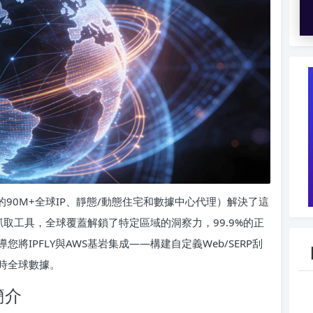
區的90M+全球IP、靜態/動態住宅和數據中心代理）解決了這
反抓取工具，全球覆蓋解鎖了特定區域的洞察力，99.9%的正
IPFLY與AWS基岩集成——構建自定義Web/SERP刮
實時全球數據。
簡介