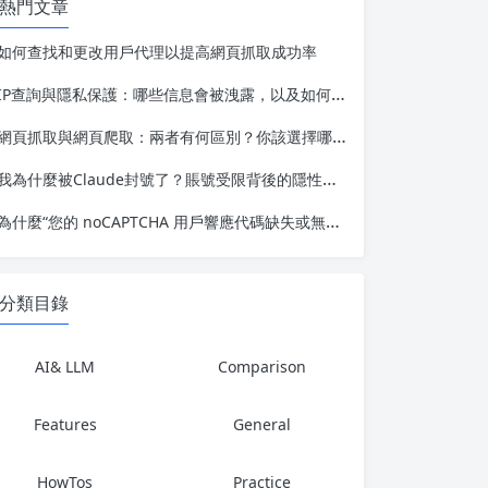
熱門文章
如何查找和更改用戶代理以提高網頁抓取成功率
IP查詢與隱私保護：哪些信息會被洩露，以及如何保障安全
網頁抓取與網頁爬取：兩者有何區別？你該選擇哪一種？
我為什麼被Claude封號了？賬號受限背後的隱性風險因素
為什麼“您的 noCAPTCHA 用戶響應代碼缺失或無效”提示會不斷出現？
分類目錄
AI& LLM
Comparison
Features
General
HowTos
Practice