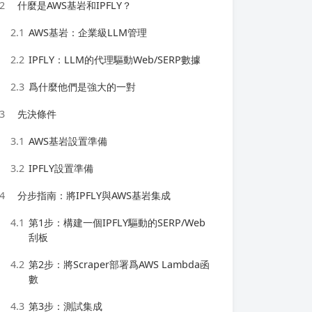
2
什麼是AWS基岩和IPFLY？
2.1
AWS基岩：企業級LLM管理
2.2
IPFLY：LLM的代理驅動Web/SERP數據
2.3
爲什麼他們是強大的一對
3
先決條件
3.1
AWS基岩設置準備
3.2
IPFLY設置準備
4
分步指南：將IPFLY與AWS基岩集成
4.1
第1步：構建一個IPFLY驅動的SERP/Web
刮板
4.2
第2步：將Scraper部署爲AWS Lambda函
數
4.3
第3步：測試集成