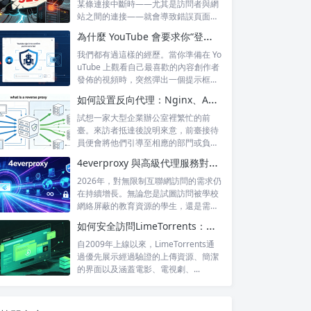
某條連接中斷時——尤其是訪問者與網
站之間的連接——就會導致錯誤頁面的
出現，這...
為什麼 YouTube 會要求你“登錄以確認你不是機器人”？
我們都有過這樣的經歷。當你準備在 Yo
uTube 上觀看自己最喜歡的內容創作者
發佈的視頻時，突然彈出一個提示框...
如何設置反向代理：Nginx、Apache 和 HAProxy 詳解
試想一家大型企業辦公室裡繁忙的前
臺。來訪者抵達後說明來意，前臺接待
員便會將他們引導至相應的部門或負責
人處。來訪...
4everproxy 與高級代理服務對比：速度、隱私和可靠性的比較
2026年，對無限制互聯網訪問的需求仍
在持續增長。無論您是試圖訪問被學校
網絡屏蔽的教育資源的學生，還是需要
訪問...
如何安全訪問LimeTorrents：使用家庭代理繞過封鎖
自2009年上線以來，LimeTorrents通
過優先展示經過驗證的上傳資源、簡潔
的界面以及涵蓋電影、電視劇、...