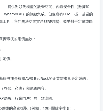
首選平臺——提供對領先模型的託管訪問、內置安全性（數據加
3、DynamoDB）的無縫集成。但像所有LLM一樣，基岩的
工具，它們無法訪問實時SERP趨勢、競爭對手定價或區
要真實環境的用例無效：
名。
手定價。
理基礎設施是根據AWS BedRock的企業需求量身定製的：
據（谷歌、必應）和網絡內容。
RP結果、行業門戶）的一致訪問。
Web數據的高速抓取（例如，10k+關鍵字排名）。