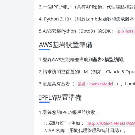
3.一個IPFLY帳戶（具有API密鑰、代理端點
4. Python 3.10+（用於Lambda函數和集成腳
5.AWS安裝Python（Boto3）的SDK：
pip ins
AWS基岩設置準備
1.登錄AWS控制檯並導航到
基岩>模型訪問
。
2.請求訪問您首選的LLM（例如，Claude 3 Opus
3.創建具有基岩（
）、La
基岩：InvokeModel
IPFLY設置準備
1.登錄您的IPFLY帳戶並檢索：
端點代理（例如，
http://[USERNAME]:[PAS
API密鑰（用於代理管理和審計日誌）。