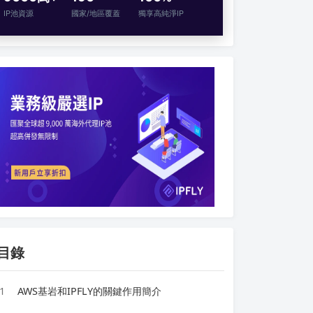
IP池資源
國家/地區覆蓋
獨享高純淨IP
目錄
1
AWS基岩和IPFLY的關鍵作用簡介