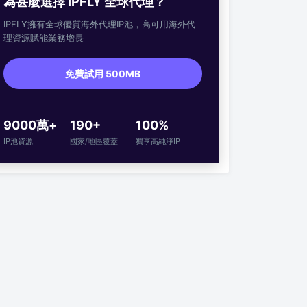
為甚麼選擇 IPFLY 全球代理？
IPFLY擁有全球優質海外代理IP池，高可用海外代
理資源賦能業務增長
免費試用 500MB
9000萬+
190+
100%
IP池資源
國家/地區覆蓋
獨享高純淨IP