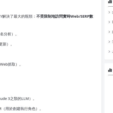
PFLY解決了最大的瓶頸：
不受限制地訪問實時Web/SERP數
排名分析）。
更新）。
Web抓取）。
：
ude 3之類的LLM）。
IAM（用於創建執行角色）。