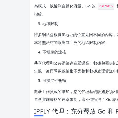
為模式，以檢測自動化流量。Go 的
和
net/http
指紋。
地域限制
許多網站會根據IP地址的位置返回不同的內容，甚
本將無法訪問歐洲或亞洲的地區限制內容。
不穩定的連接
共享代理和公共網絡存在延遲高、數據包丟失以
失敗，從而導致數據集不完整和數據處理管道中
可擴展性瓶頸
隨著工作負載的增加，您的代理基礎設施必須相
還會實施嚴格的速率限制，這不僅抵消了 Go 語言
IPFLY 代理：充分釋放 Go 和 