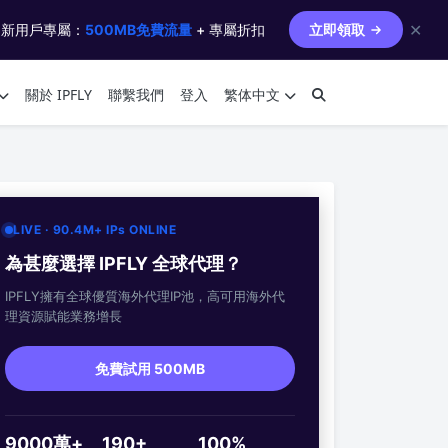
✕
 新用戶專屬：
500MB免費流量
+ 專屬折扣
立即領取
關於 IPFLY
聯繫我們
登入
繁体中文
LIVE · 90.4M+ IPs ONLINE
為甚麼選擇 IPFLY 全球代理？
IPFLY擁有全球優質海外代理IP池，高可用海外代
理資源賦能業務增長
免費試用 500MB
9000萬+
190+
100%