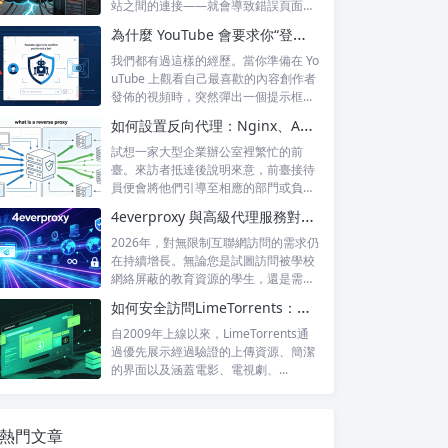
站之間的連接——就會導致錯誤頁面的
出現，這...
為什麼 YouTube 會要求你“登錄以確認你不是機器人”？
我們都有過這樣的經歷。當你準備在 Yo
uTube 上觀看自己最喜歡的內容創作者
發佈的視頻時，突然彈出一個提示框...
如何設置反向代理：Nginx、Apache 和 HAProxy 詳解
試想一家大型企業辦公室裡繁忙的前
臺。來訪者抵達後說明來意，前臺接待
員便會將他們引導至相應的部門或負責
人處。來訪...
4everproxy 與高級代理服務對比：速度、隱私和可靠性的比較
2026年，對無限制互聯網訪問的需求仍
在持續增長。無論您是試圖訪問被學校
網絡屏蔽的教育資源的學生，還是需要
訪問...
如何安全訪問LimeTorrents：使用家庭代理繞過封鎖
自2009年上線以來，LimeTorrents通
過優先展示經過驗證的上傳資源、簡潔
的界面以及涵蓋電影、電視劇、...
熱門文章