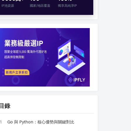
IP池資源
國家/地區覆蓋
獨享高純淨IP
目錄
1
Go 與 Python：核心優勢與關鍵對比