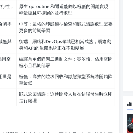
並行性；
原生 goroutine 和通道能夠以極低的開銷實現
輕量級且可擴展的並行處理
合初學
中等；嚴格的靜態類型檢查和顯式錯誤處理需要
更多的前期學習
域無與
後端、網絡和DevOps領域已相當成熟；網絡爬
蟲和API的生態系統正在不斷髮展
佔用空
編譯為單個靜態二進制文件；零依賴、佔用空間
極小且易於部署
用量是
極低；高效的垃圾回收和靜態類型系統將開銷降
至最低
顯式返回錯誤；迫使開發人員在錯誤發生時立即
進行處理