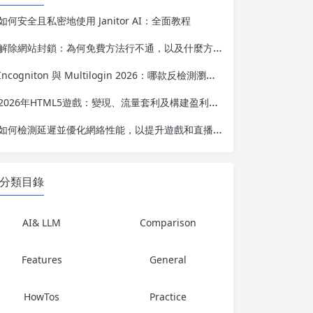
如何安全且私密地使用 Janitor AI：全面教程
解除網站封鎖：為何免費方法行不通，以及什麼方法才能真正長期有效
Incogniton 與 Multilogin 2026：哪款反檢測瀏覽器在多賬號管理方面更勝一籌？
2026年HTML5遊戲：變現、流量套利及構建盈利性網絡遊戲業務的完整指南
如何檢測延遲並優化網絡性能，以提升遊戲和直播體驗
分類目錄
AI& LLM
Comparison
Features
General
HowTos
Practice