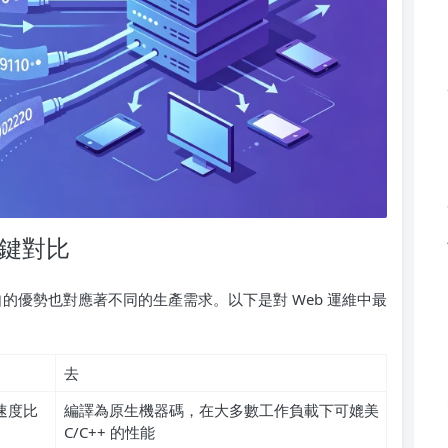
關鍵對比
同，各自的優勢也對應著不同的生產需求。以下是對 Web 運維中最
去
速度比
編譯為原生機器碼，在大多數工作負載下可媲美
C/C++ 的性能