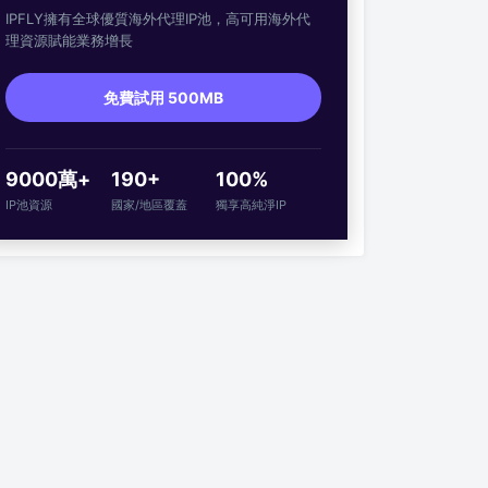
IPFLY擁有全球優質海外代理IP池，高可用海外代
理資源賦能業務增長
免費試用 500MB
9000萬+
190+
100%
IP池資源
國家/地區覆蓋
獨享高純淨IP