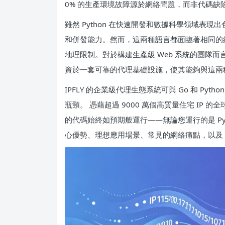
0% 的生產環境故障源於網絡問題，而非代碼缺
雖然 Python 在快速開發和數據科學領域表現
和併發能力。然而，這兩種語言都面臨著相同的網
地理限制。對於構建生產級 Web 系統的團隊而言，
資於一套可靠的代理基礎設施，使其能夠與這兩
IPFLY 的企業級代理生態系統可與 Go 和 P
瓶頸。 憑藉超過 9000 萬個高質量住宅 IP 的全
的代碼始終如預期般運行——無論您運行的是 Pyt
心優勢、理想應用場景、常見的網絡痛點，以及 I