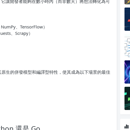
強大。它讓開發者能夠在數小時內（而非數天）將想法轉化為可
mPy、TensorFlow）
ests、Scrapy）
。其原生的併發模型和編譯型特性，使其成為以下場景的最佳
hon 還是 Go