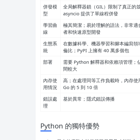
併發模
全局解釋器鎖（GIL）限制了真正的
型
asyncio 提供了單線程併發
學習曲
極其簡潔；易於理解的語法，非常適
線
者和快速原型開發
生態系
在數據科學、機器學習和腳本編寫領
統
倫比；PyPI 上擁有 40 萬多個包
部署
需要 Python 解釋器和依賴項管理；
間較大
內存使
高；在處理同等工作負載時，內存使
用情況
Go 的 5 到 10 倍
錯誤處
基於異常；隱式錯誤傳播
理
Python 的獨特優勢