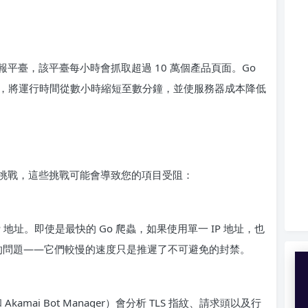
平臺，該平臺每小時會抓取超過 10 萬個產品頁面。Go
千個請求，將運行時間從數小時縮短至數分鐘，並使服務器成本降低
挑戰，這些挑戰可能會導致您的項目受阻：
P 地址。即使是最快的 Go 爬蟲，如果使用單一 IP 地址，也
同樣的問題——它們較慢的速度只是推遲了不可避免的封禁。
 和 Akamai Bot Manager）會分析 TLS 指紋、請求頭以及行