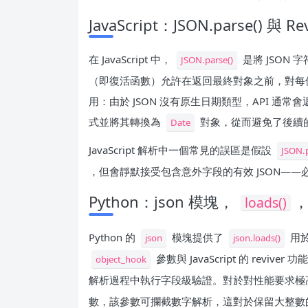
JavaScript：JSON.parse() 與 R
在 JavaScript 中，
是將 JSON
JSON.parse()
（即復活函數）允許在返回最終對象之前，對每
用：由於 JSON 沒有原生日期類型，API 通常會
式並將其轉換為
對象，從而避免了後續
Date
JavaScript 解析中一個常見的誤區是假設
JSON.p
，但會靜默接受包含意外字段的有效 JSON—
Python：json 模塊，
loads()
Python 的
模塊提供了
用
json
json.loads()
參數與 JavaScript 的 re
object_hook
解析過程中執行字段級驗證。對於對性能要求極
數，該參數可攔截數字解析，這對於保留大整數的精