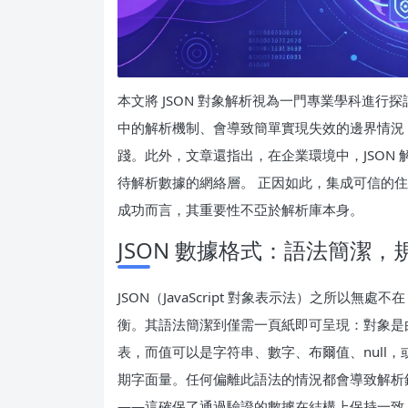
本文將 JSON 對象解析視為一門專業學科進
中的解析機制、會導致簡單實現失效的邊界情況
踐。此外，文章還指出，在企業環境中，JSON
待解析數據的網絡層。 正因如此，集成可信的住宅
成功而言，其重要性不亞於解析庫本身。
JSON 數據格式：語法簡潔，
JSON（JavaScript 對象表示法）之所
衡。其語法簡潔到僅需一頁紙即可呈現：對象是
表，而值可以是字符串、數字、布爾值、null，
期字面量。任何偏離此語法的情況都會導致解析
——這確保了通過驗證的數據在結構上保持一致