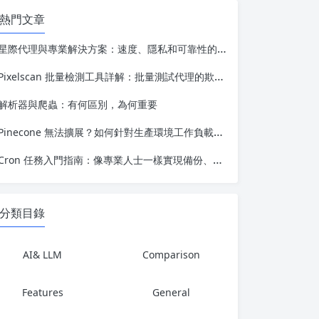
熱門文章
星際代理與專業解決方案：速度、隱私和可靠性的對比
Pixelscan 批量檢測工具詳解：批量測試代理的欺詐評分、位置及信息洩露情況
解析器與爬蟲：有何區別，為何重要
Pinecone 無法擴展？如何針對生產環境工作負載優化 Vector 搜索
Cron 任務入門指南：像專業人士一樣實現備份、更新和維護的自動化
分類目錄
AI& LLM
Comparison
Features
General