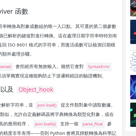
eviver 函數
 字符串轉換為對象或數組的唯一入口點。其可選的第二個參數
個已解析的鍵值對進行轉換。這在處理日期字符串時特別有
返回 ISO 8601 格式的字符串，而復活函數可以檢測日期模
的額外處理步驟。
會拒絕所有無效輸入。雖然它會對
arse()
SyntaxError
—必須單獨實現這種能夠防止下游邏輯錯誤的驗證機制。
，以及
Object_hook
於解析字符串，並
從文件類對象中讀取數據。
json.load()
viver 功能類似，允許自定義解碼器將字典轉換為類型化對象，或在
高的應用程序，
支持一個
參
json.loads()
parse_float
度非常有用——否則 Python 會將其靜默轉換為科學記