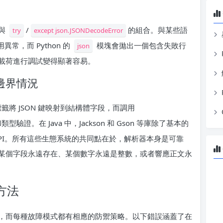
與
/
的組合。與某些語
try
except json.JSONDecodeError
常，而 Python 的
模塊會拋出一個包含失敗行
json
載荷進行調試變得顯著容易。
邊界情況
籤將 JSON 鍵映射到結構體字段，而調用
證。在 Java 中，Jackson 和 Gson 等庫除了基本的
PI。所有這些生態系統的共同點在於，解析器本身是可靠
某個字段永遠存在、某個數字永遠是整數，或者響應正文永
方法
，而每種故障模式都有相應的防禦策略。以下錯誤涵蓋了在