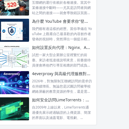
互聯網的運行依賴於各種連接。當其中
某條連接中斷時——尤其是訪問者與網
站之間的連接——就會導致錯誤頁面的
出現，這...
為什麼 YouTube 會要求你“登錄以確認你不是機器人”？
我們都有過這樣的經歷。當你準備在 Yo
uTube 上觀看自己最喜歡的內容創作者
發佈的視頻時，突然彈出一個提示框...
如何設置反向代理：Nginx、Apache 和 HAProxy 詳解
試想一家大型企業辦公室裡繁忙的前
臺。來訪者抵達後說明來意，前臺接待
員便會將他們引導至相應的部門或負責
人處。來訪...
4everproxy 與高級代理服務對比：速度、隱私和可靠性的比較
2026年，對無限制互聯網訪問的需求仍
在持續增長。無論您是試圖訪問被學校
網絡屏蔽的教育資源的學生，還是需要
訪問...
如何安全訪問LimeTorrents：使用家庭代理繞過封鎖
自2009年上線以來，LimeTorrents通
過優先展示經過驗證的上傳資源、簡潔
的界面以及涵蓋電影、電視劇、...