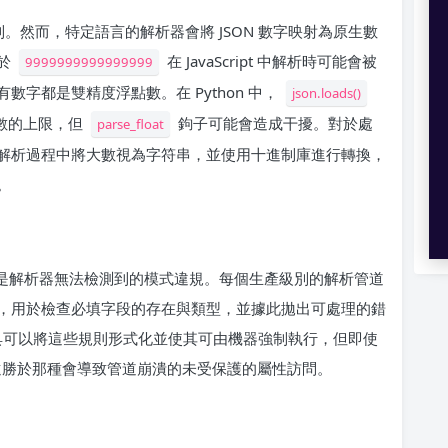
制。然而，特定語言的解析器會將 JSON 數字映射為原生數
於
在 JavaScript 中解析時可能會被
9999999999999999
所有數字都是雙精度浮點數。在 Python 中，
json.loads()
整數的上限，但
鉤子可能會造成干擾。對於處
parse_float
解析過程中將大數視為字符串，並使用十進制庫進行轉換，
。
—而是解析器無法檢測到的模式違規。每個生產級別的解析管道
，用於檢查必填字段的存在與類型，並據此拋出可處理的錯
 等工具可以將這些規則形式化並使其可由機器強制執行，但即使
勝於那種會導致管道崩潰的未受保護的屬性訪問。