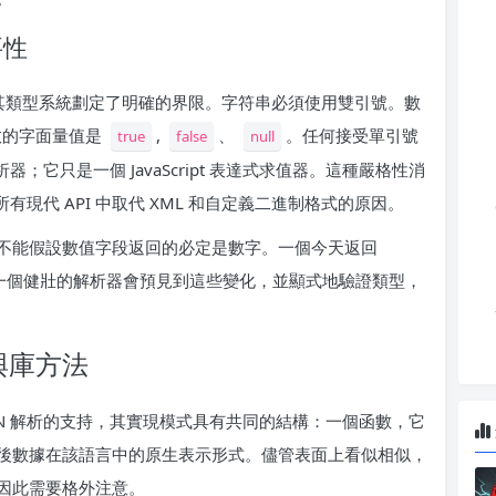
要性
SON 對其類型系統劃定了明確的界限。字符串必須使用雙引號。數
效的字面量值是
,
、
。任何接受單引號
true
false
null
器；它只是一個 JavaScript 表達式求值器。這種嚴格性消
有現代 API 中取代 XML 和自定義二進制格式的原因。
不能假設數值字段返回的必定是數字。一個今天返回
w。一個健壯的解析器會預見到這些變化，並顯式地驗證類型，
與庫方法
ON 解析的支持，其實現模式具有共同的結構：一個函數，它
後數據在該語言中的原生表示形式。儘管表面上看似相似，
因此需要格外注意。