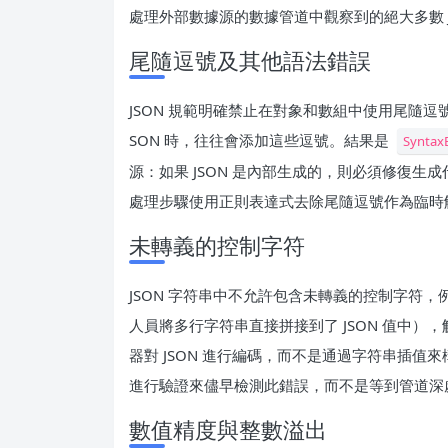
處理外部數據源的數據管道中觀察到的絕大多數 J
尾隨逗號及其他語法錯誤
JSON 規範明確禁止在對象和數組中使用尾隨逗號，但習慣
SON 時，往往會添加這些逗號。結果是
Syntax
源：如果 JSON 是內部生成的，則必須修復生成代
處理步驟使用正則表達式去除尾隨逗號作為臨時
未轉義的控制字符
JSON 字符串中不允許包含未轉義的控制字符
人員將多行字符串直接拼接到了 JSON 值中）
器對 JSON 進行編碼，而不是通過字符串插值來
進行驗證來儘早檢測此錯誤，而不是等到管道深
數值精度與整數溢出