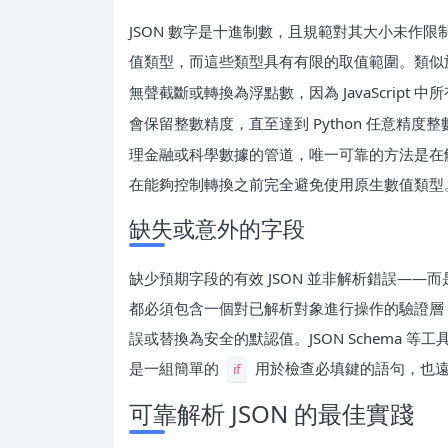
JSON 數字是十進制數，且規範對其大小未作限
值類型，而這些類型具有有限的取值範圍。類似
無聲截斷或轉換為浮點數，因為 JavaScript 中
會保留整數精度，直至達到 Python 任意精度
理金融或科學數據的管道，唯一可靠的方法是在
在能夠控制轉換之前完全避免使用原生數值類型
缺失或意外的字段
缺少預期字段的有效 JSON 並非解析錯誤—
都必須包含一個對已解析對象進行操作的驗證層
誤或替換為安全的默認值。JSON Schema
是一組簡單的
用於檢查必填鍵的語句，也遠
if
可靠解析 JSON 的最佳實踐