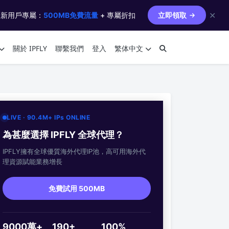
✕
 新用戶專屬：
500MB免費流量
+ 專屬折扣
立即領取
關於 IPFLY
聯繫我們
登入
繁体中文
LIVE · 90.4M+ IPs ONLINE
為甚麼選擇 IPFLY 全球代理？
IPFLY擁有全球優質海外代理IP池，高可用海外代
理資源賦能業務增長
免費試用 500MB
9000萬+
190+
100%