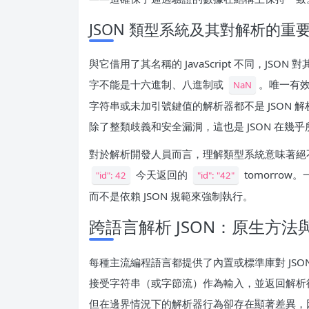
JSON 類型系統及其對解析的重
與它借用了其名稱的 JavaScript 不同，J
字不能是十六進制、八進制或
。唯一有
NaN
字符串或未加引號鍵值的解析器都不是 JSON 解析
除了整類歧義和安全漏洞，這也是 JSON 在幾乎所
對於解析開發人員而言，理解類型系統意味著絕
今天返回的
tomorro
"id": 42
"id": "42"
而不是依賴 JSON 規範來強制執行。
跨語言解析 JSON：原生方法
每種主流編程語言都提供了內置或標準庫對 JS
接受字符串（或字節流）作為輸入，並返回解析
但在邊界情況下的解析器行為卻存在顯著差異，