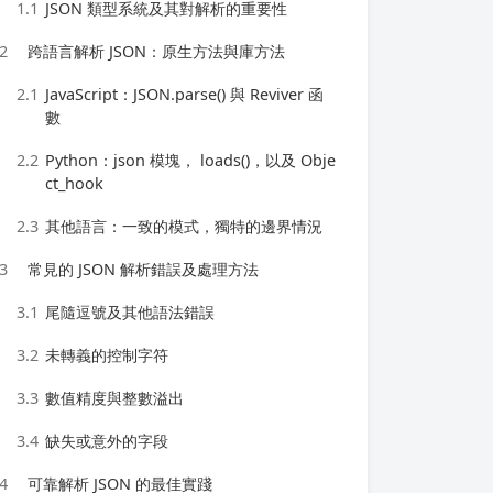
1.1
JSON 類型系統及其對解析的重要性
2
跨語言解析 JSON：原生方法與庫方法
2.1
JavaScript：JSON.parse() 與 Reviver 函
數
2.2
Python：json 模塊， loads()，以及 Obje
ct_hook
2.3
其他語言：一致的模式，獨特的邊界情況
3
常見的 JSON 解析錯誤及處理方法
3.1
尾隨逗號及其他語法錯誤
3.2
未轉義的控制字符
3.3
數值精度與整數溢出
3.4
缺失或意外的字段
4
可靠解析 JSON 的最佳實踐