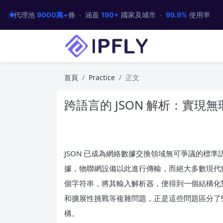
代理池
9000萬+
條 · 涵蓋
190+
國家及城市 ·
99.9%
使用率
首頁
Practice
正文
跨語言的 JSON 解析：實現
JSON 已成為網絡數據交換領域無可爭議的標準語
據，物聯網設備以此進行傳輸，而絕大多數現代數據
個字符串，將其輸入解析器，便得到一個結構化
和擴展性挑戰等複雜問題，正是這些問題區分了
構。