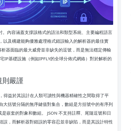
行探討。內容涵蓋支撐該格式的語法和類型系統、主要編程語言
，以及構建能夠優雅處理格式錯誤輸入的解析器的最佳實
 解析器面臨的最大威脅並非缺失的逗號，而是無法穩定傳輸
IP基礎設施（例如IPFLY的全球分佈式網絡）對於解析的
規則嚴謹
以無處不在，得益於其設計在人類可讀性與機器精確性之間取得了平
由大括號分隔的無序鍵值對集合，數組是方括號中的有序列
或是嵌套的對象和數組。 JSON 不支持註釋、尾隨逗號和日
錯誤，而解析器對錯誤的零容忍並非缺陷，而是其設計特性
。