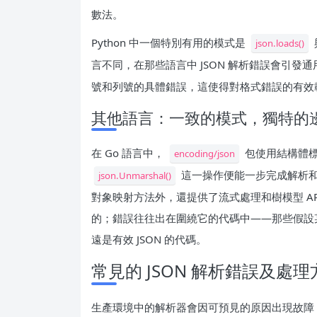
數法。
Python 中一個特別有用的模式是
json.loads()
言不同，在那些語言中 JSON 解析錯誤會引發通用異
號和列號的具體錯誤，這使得對格式錯誤的有效
其他語言：一致的模式，獨特的
在 Go 語言中，
包使用結構體標
encoding/json
這一操作便能一步完成解析和類型驗
json.Unmarshal()
對象映射方法外，還提供了流式處理和樹模型 A
的；錯誤往往出在圍繞它的代碼中——那些假設
遠是有效 JSON 的代碼。
常見的 JSON 解析錯誤及處理
生產環境中的解析器會因可預見的原因出現故障