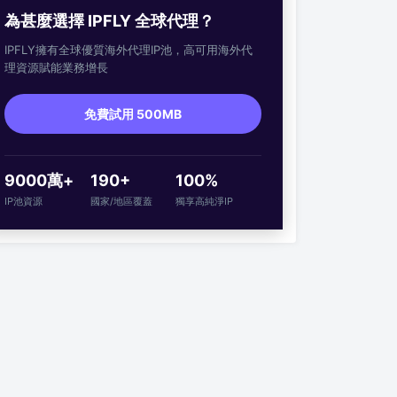
為甚麼選擇 IPFLY 全球代理？
IPFLY擁有全球優質海外代理IP池，高可用海外代
理資源賦能業務增長
免費試用 500MB
9000萬+
190+
100%
IP池資源
國家/地區覆蓋
獨享高純淨IP