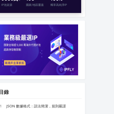
IP池資源
國家/地區覆蓋
獨享高純淨IP
目錄
1
JSON 數據格式：語法簡潔，規則嚴謹