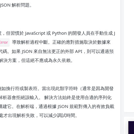
SON 解析問題。
於 JavaScript 或 Python 的開發人員在手動生成 J
導致解析過程中斷。正確的應對措施取決於數據來
Error
碼。如果 JSON 來自無法更正的外部 API，則可以通過預
解決方案，但這絕不應成為永久依賴。
，例如換行符或製表符。當出現此類字符時（通常是因為開發
，解析器會拒絕該輸入。 解決方法始終是使用合適的序列化
構建它。在解析端，通過根據 JSON 規範對傳入的有效負載
處才出現解析失敗，可以減少調試時間。